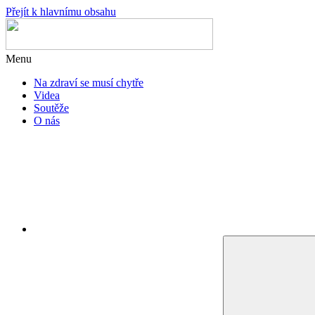
Přejít k hlavnímu obsahu
Menu
Na zdraví se musí chytře
Videa
Soutěže
O nás