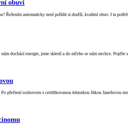
vní obuvi
? Řešením automaticky není pořídit si dražší, kvalitní obuv. I ta potřeb
nám dochází energie, jsme skleslí a do ničeho se nám nechce. Pojďte si
šovou
Po přečtení rozhovoru s certifikovanou lektorkou Jitkou Janešovou možná
rcinomu