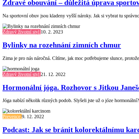
Zdravé obouvání – důležitá úprava sporto
Na sportovní obuv jsou kladeny vyšší nároky. Jak si vybrat tu správnou
Zdravý životní styl
10. 2. 2023
Bylinky na rozehnání zimních chmur
Zima je pro nás náročná. Cítíme, jak moc potřebujeme slunce, protože 
Zdravý životní styl
21. 12. 2022
Hormonální jóga. Rozhovor s Jitkou Jane
Jóga nabízí několik různých podob. Slyšeli jste už o józe hormonální? 
Prevence
9. 12. 2022
Podcast: Jak se bránit kolorektálnímu ka