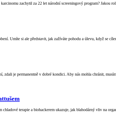
 karcinomu zachytil za 22 let národní screeningový program? Jakou rol
ení. Umíte si ale představit, jak zažíváte pohodu a úlevu, když se cíle
, zdali je permanentně v dobré kondici. Aby nás mohla chránit, musíme 
attušem
rem chladové terapie a biohackerem ukazuje, jak blahodárný vliv na org