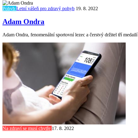
Pohyb
Letní vášeň pro zdravý pohyb
19. 8. 2022
Adam Ondra
Adam Ondra, fenomenální sportovní lezec a čerstvý držitel tří medailí
Na zdraví se musí chytře
17. 8. 2022