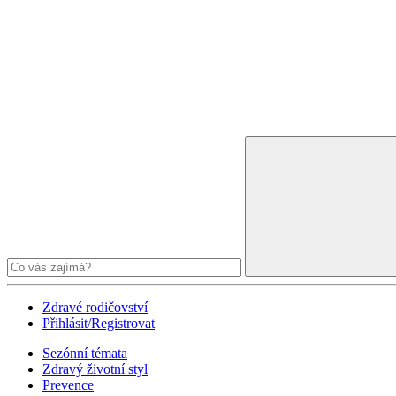
Zdravé rodičovství
Přihlásit/Registrovat
Sezónní témata
Zdravý životní styl
Prevence