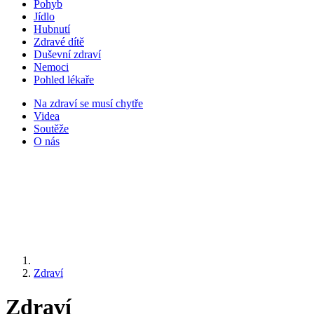
Pohyb
Jídlo
Hubnutí
Zdravé dítě
Duševní zdraví
Nemoci
Pohled lékaře
Na zdraví se musí chytře
Videa
Soutěže
O nás
Zdraví
Zdraví