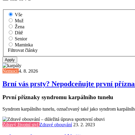
Vše
Muž
Žena
Dítě
Senior
Maminka
Filtrovat články
Nemoci
4. 8. 2026
Brní vás prsty? Nepodceňujte první přízn
První příznaky syndromu karpálního tunelu
Syndrom karpálního tunelu, označovaný také jako syndrom karpálního 
Zdravý životní styl
Zdravé obouvání
23. 2. 2023