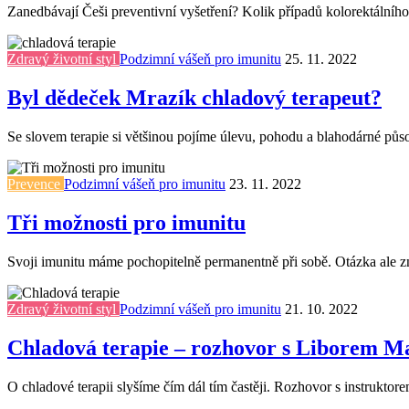
Zanedbávají Češi preventivní vyšetření? Kolik případů kolorektálního
Zdravý životní styl
Podzimní vášeň pro imunitu
25. 11. 2022
Byl dědeček Mrazík chladový terapeut?
Se slovem terapie si většinou pojíme úlevu, pohodu a blahodárné působ
Prevence
Podzimní vášeň pro imunitu
23. 11. 2022
Tři možnosti pro imunitu
Svoji imunitu máme pochopitelně permanentně při sobě. Otázka ale zní
Zdravý životní styl
Podzimní vášeň pro imunitu
21. 10. 2022
Chladová terapie – rozhovor s Liborem M
O chladové terapii slyšíme čím dál tím častěji. Rozhovor s instrukto