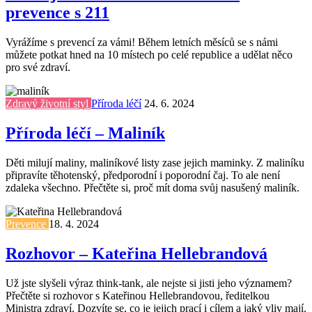
prevence s 211
Vyrážíme s prevencí za vámi! Během letních měsíců se s námi
můžete potkat hned na 10 místech po celé republice a udělat něco
pro své zdraví.
Zdravý životní styl
Příroda léčí
24. 6. 2024
Příroda léčí – Maliník
Děti milují maliny, maliníkové listy zase jejich maminky. Z maliníku
připravíte těhotenský, předporodní i poporodní čaj. To ale není
zdaleka všechno. Přečtěte si, proč mít doma svůj nasušený maliník.
Prevence
18. 4. 2024
Rozhovor – Kateřina Hellebrandová
Už jste slyšeli výraz think-tank, ale nejste si jisti jeho významem?
Přečtěte si rozhovor s Kateřinou Hellebrandovou, ředitelkou
Ministra zdraví. Dozvíte se, co je jejich prací i cílem a jaký vliv mají.