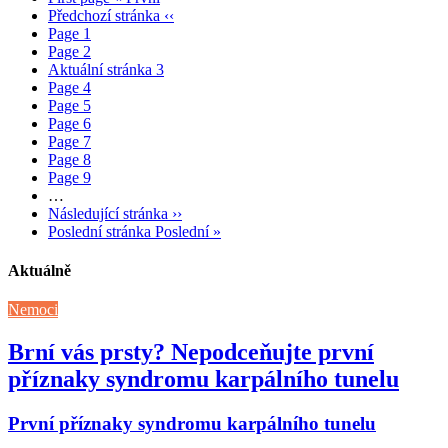
Předchozí stránka
‹‹
Page
1
Page
2
Aktuální stránka
3
Page
4
Page
5
Page
6
Page
7
Page
8
Page
9
…
Následující stránka
››
Poslední stránka
Poslední »
Aktuálně
Nemoci
Brní vás prsty? Nepodceňujte první
příznaky syndromu karpálního tunelu
První příznaky syndromu karpálního tunelu