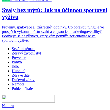
Svaly bez mýtů: Jak na účinnou sportovní
výživu
Proteiny, spalovače a „zázračné“ doplňky. Co opravdu funguje ve
prospěch výkonu a růstu svalů a co jsou jen marketingové sliby?
Podívejte se na přehled, který vám pomůže zorientovat se ve
sportovní výživě.
Sezónní témata
Zdravý životní styl
Prevence
Pohyb
Jídlo
Hubnutí
Zdravé dítě
Duševní zdraví
Nemoci
Pohled lékaře
Nahoru