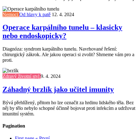
Nemoci
Od hlavy k patě
12. 4. 2024
Operace karpálního tunelu – klasicky
nebo endoskopicky?
Diagnóza: syndrom karpálního tunelu. Navrhované řešení:
chirurgický zákrok. Ale jakou operaci si zvolit? Shrneme vám pro a
proti.
Zdravý životní styl
9. 4. 2024
Záhadný brzlík jako učitel imunity
Bývá přehlížený, přitom ho lze označit za hrdinu lidského těla. Bez
něj by tělo nebylo schopné účinně bojovat proti infekcím a udržovat
imunitní systém.
Pagination
First page
« První