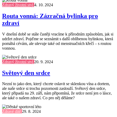
Zdravý životní styl
4. 10. 2024
Routa vonná: Zázračná bylinka pro
zdraví
V dnešní době se stále častěji vracíme k přírodním způsobům, jak si
udržet zdraví. Pojďme se seznámit s další oblíbenou bylinkou, která
pomáhá cévám, ale ulevuje také od menstruačních křečí – s routou
vonnou.
Zdravý životní styl
20. 9. 2024
Světový den srdce
Nezní to jako den, který chcete oslavit se sklenkou vína a dortem,
ale naše srdce si trochu pozornosti zaslouží. Světový den srdce,
který připadá na 29. září, nám připomíná, že srdce není jen o lásce,
ale také o našem zdraví. Co pro něj děláme?
Zdravé dítě
29. 8. 2024