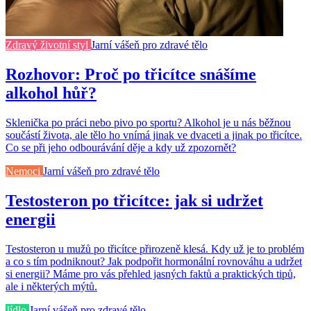
Zdravý životní styl
Jarní vášeň pro zdravé tělo
Rozhovor: Proč po třicítce snášíme
alkohol hůř?
Sklenička po práci nebo pivo po sportu? Alkohol je u nás běžnou
součástí života, ale tělo ho vnímá jinak ve dvaceti a jinak po třicítce.
Co se při jeho odbourávání děje a kdy už zpozornět?
Nemoci
Jarní vášeň pro zdravé tělo
Testosteron po třicítce: jak si udržet
energii
Testosteron u mužů po třicítce přirozeně klesá. Kdy už je to problém
a co s tím podniknout? Jak podpořit hormonální rovnováhu a udržet
si energii? Máme pro vás přehled jasných faktů a praktických tipů,
ale i některých mýtů.
Jídlo
Jarní vášeň pro zdravé tělo