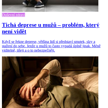
Duševní zdraví
Tichá deprese u mužů – problém, který
není vidět
Když se řekne deprese, většina lidí si představí smutek, slzy a
stažení do sebe. Jenže u mužů to často vypadá úplně jinak. Méně
viditelně, tišeji a o to nebezpečněji.