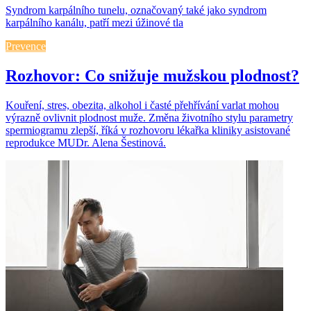
Syndrom karpálního tunelu, označovaný také jako syndrom
karpálního kanálu, patří mezi úžinové tla
Prevence
Rozhovor: Co snižuje mužskou plodnost?
Kouření, stres, obezita, alkohol i časté přehřívání varlat mohou
výrazně ovlivnit plodnost muže. Změna životního stylu parametry
spermiogramu zlepší, říká v rozhovoru lékařka kliniky asistované
reprodukce MUDr. Alena Šestinová.