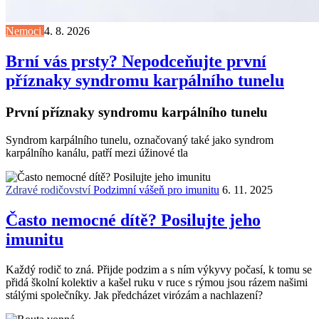
Nemoci
4. 8. 2026
Brní vás prsty? Nepodceňujte první
příznaky syndromu karpálního tunelu
První příznaky syndromu karpálního tunelu
Syndrom karpálního tunelu, označovaný také jako syndrom
karpálního kanálu, patří mezi úžinové tla
Zdravé rodičovství
Podzimní vášeň pro imunitu
6. 11. 2025
Často nemocné dítě? Posilujte jeho
imunitu
Každý rodič to zná. Přijde podzim a s ním výkyvy počasí, k tomu se
přidá školní kolektiv a kašel ruku v ruce s rýmou jsou rázem našimi
stálými společníky. Jak předcházet virózám a nachlazení?