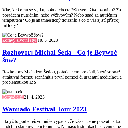
Víte, ke komu se vydat, pokud chcete řešit svou životosprávu? Za
poradcem nutričním, nebo výživovým? Nebo snad za nutričním
terapeutem? Co je anamnestický dotazník a co o vás zjistí přístroj
InBody?
Zdravý životní styl
18. 5. 2023
Rozhovor: Michal Šeda - Co je Beywoč
šow?
Rozhovor s Michalem Šedou, pořadatelem projektů, které se snaží
atraktivní formou seznámit s první pomocí či urgentní medicínou a
problematikou IZS.
Zdravé dítě
21. 4. 2023
Wannado Festival Tour 2023
I když to podle názvu může vypadat, že vás chceme pozvat na tour
hudební skupiny, není tomu tak. Na našich stránkách se věnujeme