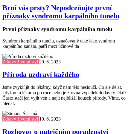
Brní vás prsty? Nepodceňujte první
příznaky syndromu karpálního tunelu
První příznaky syndromu karpálního tunelu
Syndrom karpálního tunelu, označovaný také jako syndrom
karpálního kanálu, patří mezi úžinové tla
Zdravý životní styl
20. 6. 2023
Příroda uzdraví každého
Jsme zvyklí jít do lékárny, když nám tělo neslouží. Co ale dělat,
když není lékárna po ruce nebo je zrovna výpadek dodávky léků?
Často stačí jen vyjít ven a najít nejbližší kousek přírody. Víme, co
hledat.
Zdravý životní styl
19. 6. 2023
Rozhovor o nutričním poradenství