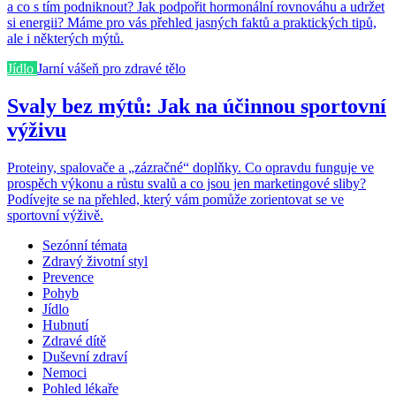
a co s tím podniknout? Jak podpořit hormonální rovnováhu a udržet
si energii? Máme pro vás přehled jasných faktů a praktických tipů,
ale i některých mýtů.
Jídlo
Jarní vášeň pro zdravé tělo
Svaly bez mýtů: Jak na účinnou sportovní
výživu
Proteiny, spalovače a „zázračné“ doplňky. Co opravdu funguje ve
prospěch výkonu a růstu svalů a co jsou jen marketingové sliby?
Podívejte se na přehled, který vám pomůže zorientovat se ve
sportovní výživě.
Sezónní témata
Zdravý životní styl
Prevence
Pohyb
Jídlo
Hubnutí
Zdravé dítě
Duševní zdraví
Nemoci
Pohled lékaře