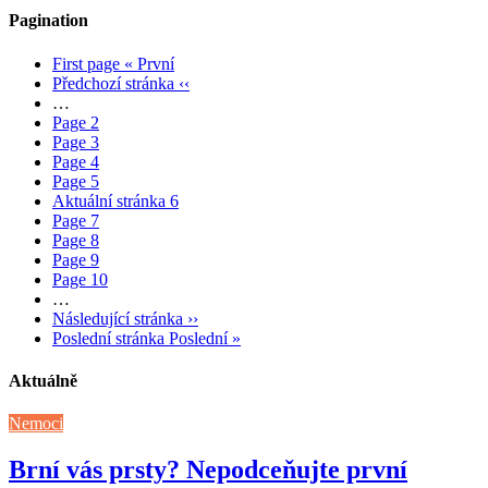
Pagination
First page
« První
Předchozí stránka
‹‹
…
Page
2
Page
3
Page
4
Page
5
Aktuální stránka
6
Page
7
Page
8
Page
9
Page
10
…
Následující stránka
››
Poslední stránka
Poslední »
Aktuálně
Nemoci
Brní vás prsty? Nepodceňujte první