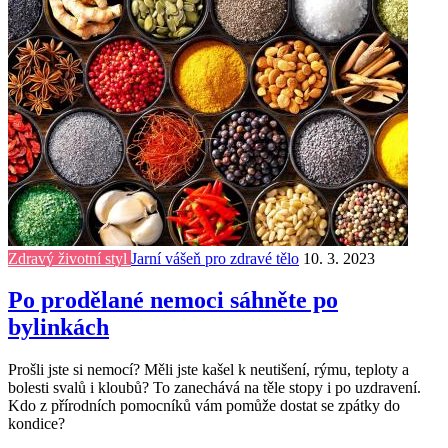
Zdravý životní styl
Jarní vášeň pro zdravé tělo
10. 3. 2023
Po prodělané nemoci sáhněte po
bylinkách
Prošli jste si nemocí? Měli jste kašel k neutišení, rýmu, teploty a
bolesti svalů i kloubů? To zanechává na těle stopy i po uzdravení.
Kdo z přírodních pomocníků vám pomůže dostat se zpátky do
kondice?