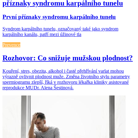
příznaky syndromu karpálního tunelu
První příznaky syndromu karpálního tunelu
Syndrom karpálního tunelu, označovaný také jako syndrom
karpálního kanálu, patří mezi úžinové tla
Prevence
Rozhovor: Co snižuje mužskou plodnost?
Kouření, stres, obezita, alkohol i časté přehřívání varlat mohou
výrazně ovlivnit plodnost muže. Změna životního stylu parametry
spermiogramu zlepší, říká v rozhovoru lékařka kliniky asistované
reprodukce MUDr. Alena Šestinová.