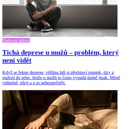
Duševní zdraví
Tichá deprese u mužů – problém, který
není vidět
Když se řekne deprese, většina lidí si představí smutek, slzy a
stažení do sebe. Jenže u mužů to často vypadá úplně jinak. Méně
viditelně, tišeji a o to nebezpečněji.