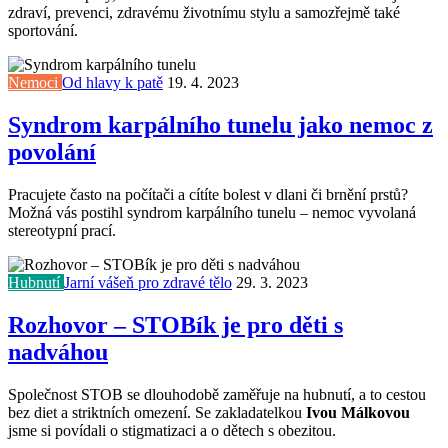
zdraví, prevenci, zdravému životnímu stylu a samozřejmě také
sportování.
Nemoci
Od hlavy k patě
19. 4. 2023
Syndrom karpálního tunelu jako nemoc z
povolání
Pracujete často na počítači a cítíte bolest v dlani či brnění prstů?
Možná vás postihl syndrom karpálního tunelu – nemoc vyvolaná
stereotypní prací.
Hubnutí
Jarní vášeň pro zdravé tělo
29. 3. 2023
Rozhovor – STOBík je pro děti s
nadváhou
Společnost STOB se dlouhodobě zaměřuje na hubnutí, a to cestou
bez diet a striktních omezení. Se zakladatelkou
Ivou Málkovou
jsme si povídali o stigmatizaci a o dětech s obezitou.