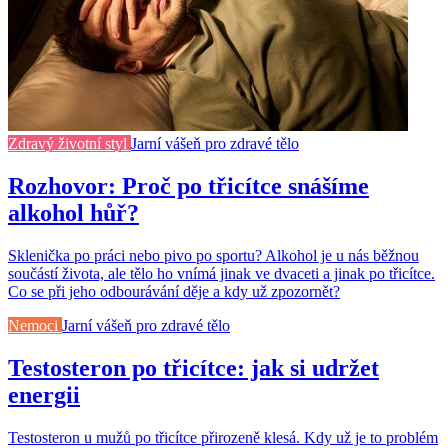
Zdravý životní styl
Jarní vášeň pro zdravé tělo
Rozhovor: Proč po třicítce snášíme
alkohol hůř?
Sklenička po práci nebo pivo po sportu? Alkohol je u nás běžnou
součástí života, ale tělo ho vnímá jinak ve dvaceti a jinak po třicítce.
Co se při jeho odbourávání děje a kdy už zpozornět?
Nemoci
Jarní vášeň pro zdravé tělo
Testosteron po třicítce: jak si udržet
energii
Testosteron u mužů po třicítce přirozeně klesá. Kdy už je to problém