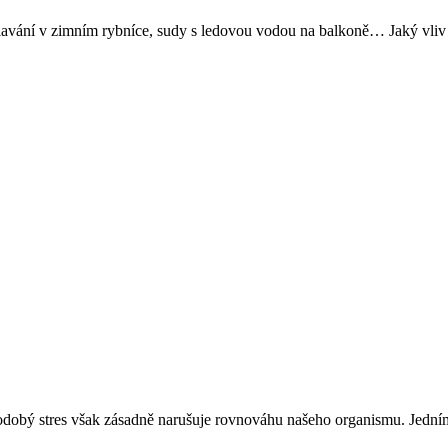
plavání v zimním rybníce, sudy s ledovou vodou na balkoně… Jaký vliv 
hodobý stres však zásadně narušuje rovnováhu našeho organismu. Jedním