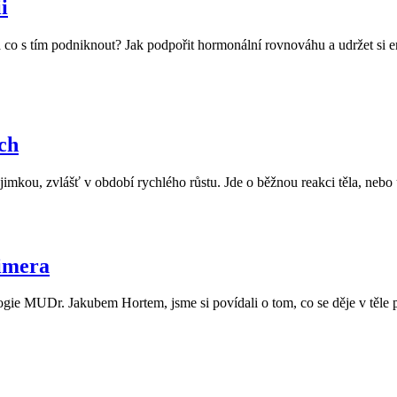
i
a co s tím podniknout? Jak podpořit hormonální rovnováhu a udržet si e
ích
mkou, zvlášť v období rychlého růstu. Jde o běžnou reakci těla, nebo už 
imera
e MUDr. Jakubem Hortem, jsme si povídali o tom, co se děje v těle p