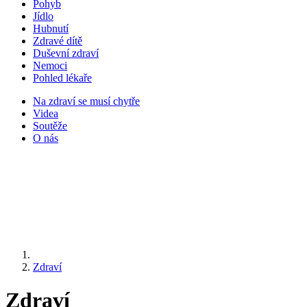
Pohyb
Jídlo
Hubnutí
Zdravé dítě
Duševní zdraví
Nemoci
Pohled lékaře
Na zdraví se musí chytře
Videa
Soutěže
O nás
Zdraví
Zdraví