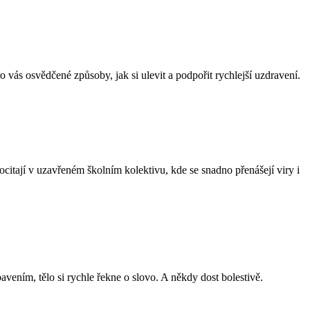
 vás osvědčené způsoby, jak si ulevit a podpořit rychlejší uzdravení.
citají v uzavřeném školním kolektivu, kde se snadno přenášejí viry i
ením, tělo si rychle řekne o slovo. A někdy dost bolestivě.