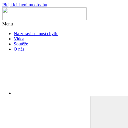
Přejít k hlavnímu obsahu
Menu
Na zdraví se musí chytře
Videa
Soutěže
O nás