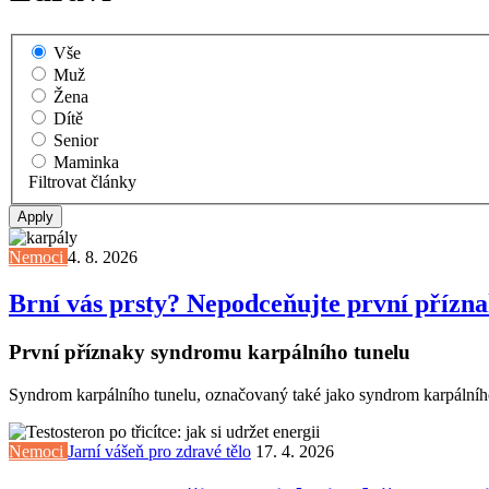
Vše
Muž
Žena
Dítě
Senior
Maminka
Filtrovat články
Nemoci
4. 8. 2026
Brní vás prsty? Nepodceňujte první přízn
První příznaky syndromu karpálního tunelu
Syndrom karpálního tunelu, označovaný také jako syndrom karpálního 
Nemoci
Jarní vášeň pro zdravé tělo
17. 4. 2026