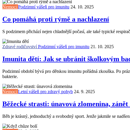
Nemoci
Podzimní vášeň pro imunitu
24. 10. 2025
Co pomáhá proti rýmě a nachlazení
S podzimem přichází nejen chladnější počasí, ale také typické respira
Zdravé rodičovství
Podzimní vášeň pro imunitu
21. 10. 2025
Imunita dětí: Jak se ubránit školkovým ba
Podzimní období bývá pro dětskou imunitu pořádná zkouška. Po prázdni
bakterie.
Nemoci
Letní vášeň pro zdravý pohyb
24. 9. 2025
Běžecké strasti: únavová zlomenina, zánět 
Běh je krásný, jednoduchý a svobodný sport. Jenže jakmile se nadšení