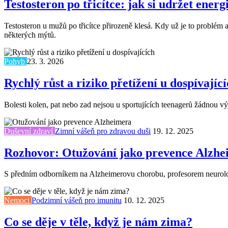
Testosteron po třicítce: jak si udržet energi
Testosteron u mužů po třicítce přirozeně klesá. Kdy už je to problém 
některých mýtů.
Pohyb
23. 3. 2026
Rychlý růst a riziko přetížení u dospívajíc
Bolesti kolen, pat nebo zad nejsou u sportujících teenagerů žádnou výji
Duševní zdraví
Zimní vášeň pro zdravou duši
19. 12. 2025
Rozhovor: Otužování jako prevence Alzhe
S předním odborníkem na Alzheimerovu chorobu, profesorem neurologi
Nemoci
Podzimní vášeň pro imunitu
10. 12. 2025
Co se děje v těle, když je nám zima?