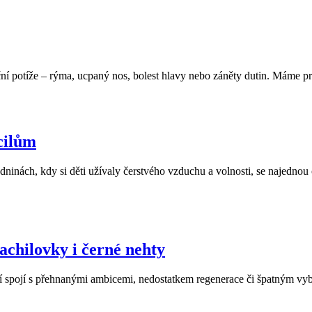
ční potíže – rýma, ucpaný nos, bolest hlavy nebo záněty dutin. Máme pro
cilům
nách, kdy si děti užívaly čerstvého vzduchu a volnosti, se najednou o
achilovky i černé nehty
 spojí s přehnanými ambicemi, nedostatkem regenerace či špatným vybav