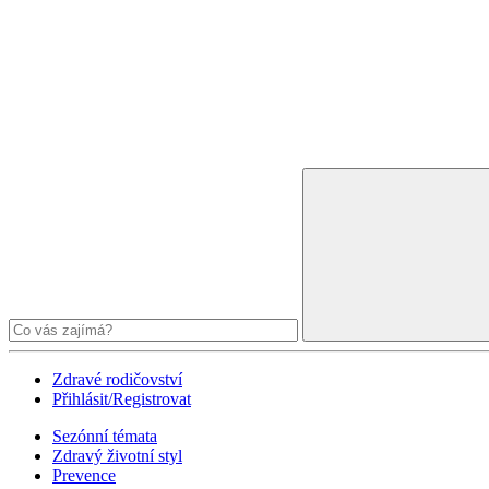
Zdravé rodičovství
Přihlásit/Registrovat
Sezónní témata
Zdravý životní styl
Prevence