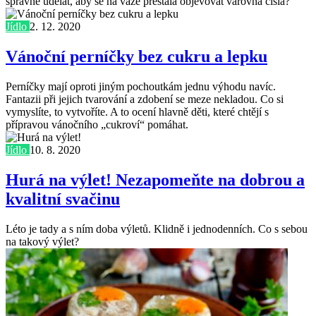
správně udělat, aby se na váze přestala objevovat varovná čísla?
Jídlo
2. 12. 2020
Vánoční perníčky bez cukru a lepku
Perníčky mají oproti jiným pochoutkám jednu výhodu navíc.
Fantazii při jejich tvarování a zdobení se meze nekladou. Co si
vymyslíte, to vytvoříte. A to ocení hlavně děti, které chtějí s
přípravou vánočního „cukroví“ pomáhat.
Jídlo
10. 8. 2020
Hurá na výlet! Nezapomeňte na dobrou a
kvalitní svačinu
Léto je tady a s ním doba výletů. Klidně i jednodenních. Co s sebou
na takový výlet?