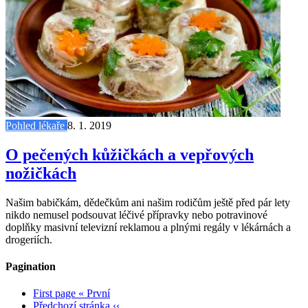
Pohled lékaře
8. 1. 2019
O pečených kůžičkách a vepřových
nožičkách
Našim babičkám, dědečkům ani našim rodičům ještě před pár lety
nikdo nemusel podsouvat léčivé přípravky nebo potravinové
doplňky masivní televizní reklamou a plnými regály v lékárnách a
drogeriích.
Pagination
First page
« První
Předchozí stránka
‹‹