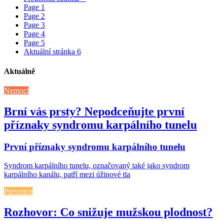
Page
1
Page
2
Page
3
Page
4
Page
5
Aktuální stránka
6
Aktuálně
Nemoci
Brní vás prsty? Nepodceňujte první
příznaky syndromu karpálního tunelu
První příznaky syndromu karpálního tunelu
Syndrom karpálního tunelu, označovaný také jako syndrom
karpálního kanálu, patří mezi úžinové tla
Prevence
Rozhovor: Co snižuje mužskou plodnost?