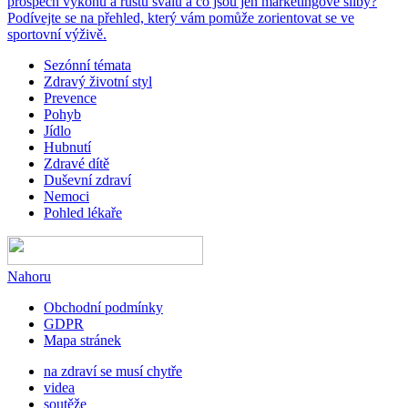
prospěch výkonu a růstu svalů a co jsou jen marketingové sliby?
Podívejte se na přehled, který vám pomůže zorientovat se ve
sportovní výživě.
Sezónní témata
Zdravý životní styl
Prevence
Pohyb
Jídlo
Hubnutí
Zdravé dítě
Duševní zdraví
Nemoci
Pohled lékaře
Nahoru
Obchodní podmínky
GDPR
Mapa stránek
na zdraví se musí chytře
videa
soutěže