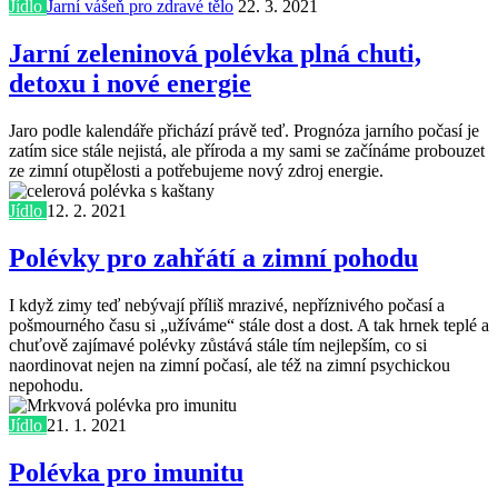
Jídlo
Jarní vášeň pro zdravé tělo
22. 3. 2021
Jarní zeleninová polévka plná chuti,
detoxu i nové energie
Jaro podle kalendáře přichází právě teď. Prognóza jarního počasí je
zatím sice stále nejistá, ale příroda a my sami se začínáme probouzet
ze zimní otupělosti a potřebujeme nový zdroj energie.
Jídlo
12. 2. 2021
Polévky pro zahřátí a zimní pohodu
I když zimy teď nebývají příliš mrazivé, nepříznivého počasí a
pošmourného času si „užíváme“ stále dost a dost. A tak hrnek teplé a
chuťově zajímavé polévky zůstává stále tím nejlepším, co si
naordinovat nejen na zimní počasí, ale též na zimní psychickou
nepohodu.
Jídlo
21. 1. 2021
Polévka pro imunitu