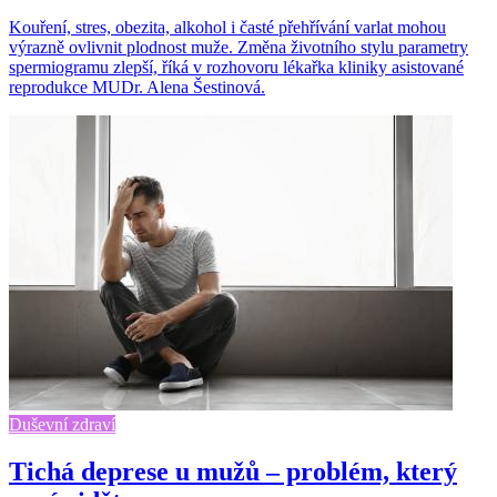
Kouření, stres, obezita, alkohol i časté přehřívání varlat mohou
výrazně ovlivnit plodnost muže. Změna životního stylu parametry
spermiogramu zlepší, říká v rozhovoru lékařka kliniky asistované
reprodukce MUDr. Alena Šestinová.
Duševní zdraví
Tichá deprese u mužů – problém, který