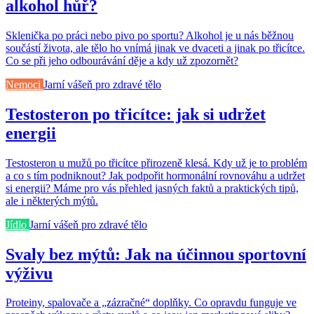
alkohol hůř?
Sklenička po práci nebo pivo po sportu? Alkohol je u nás běžnou
součástí života, ale tělo ho vnímá jinak ve dvaceti a jinak po třicítce.
Co se při jeho odbourávání děje a kdy už zpozornět?
Nemoci
Jarní vášeň pro zdravé tělo
Testosteron po třicítce: jak si udržet
energii
Testosteron u mužů po třicítce přirozeně klesá. Kdy už je to problém
a co s tím podniknout? Jak podpořit hormonální rovnováhu a udržet
si energii? Máme pro vás přehled jasných faktů a praktických tipů,
ale i některých mýtů.
Jídlo
Jarní vášeň pro zdravé tělo
Svaly bez mýtů: Jak na účinnou sportovní
výživu
Proteiny, spalovače a „zázračné“ doplňky. Co opravdu funguje ve