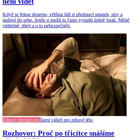
není vidět
Když se řekne deprese, většina lidí si představí smutek, slzy a
stažení do sebe. Jenže u mužů to často vypadá úplně jinak. Méně
viditelně, tišeji a o to nebezpečněji.
Zdravý životní styl
Jarní vášeň pro zdravé tělo
Rozhovor: Proč po třicítce snášíme