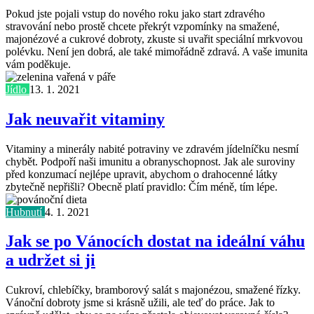
Pokud jste pojali vstup do nového roku jako start zdravého
stravování nebo prostě chcete překrýt vzpomínky na smažené,
majonézové a cukrové dobroty, zkuste si uvařit speciální mrkvovou
polévku. Není jen dobrá, ale také mimořádně zdravá. A vaše imunita
vám poděkuje.
Jídlo
13. 1. 2021
Jak neuvařit vitaminy
Vitaminy a minerály nabité potraviny ve zdravém jídelníčku nesmí
chybět. Podpoří naši imunitu a obranyschopnost. Jak ale suroviny
před konzumací nejlépe upravit, abychom o drahocenné látky
zbytečně nepřišli? Obecně platí pravidlo: Čím méně, tím lépe.
Hubnutí
4. 1. 2021
Jak se po Vánocích dostat na ideální váhu
a udržet si ji
Cukroví, chlebíčky, bramborový salát s majonézou, smažené řízky.
Vánoční dobroty jsme si krásně užili, ale teď do práce. Jak to