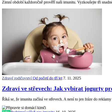
Zimní období každoročně prověří naši imunitu. Vyzkoušejte tři snadné 
Zdravé rodičovství
Od početí do tří let
7. 11. 2025
Zdraví ve střevech: Jak vybírat jogurty pr
Říká se, že imunita začíná ve střevech. A není to jen fráze do rekla