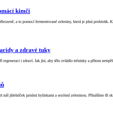
domácí kimči
 přirozeně, a to pomocí fermentované zeleniny, která je plná probiotik. 
haridy a zdravé tuky
regeneraci i zdraví. Jak jíst, aby tělo zvládlo tréninky a přitom netrp
nů
t náš jídelníček jarními bylinkami a sezónní zeleninou. Přinášíme tři sk