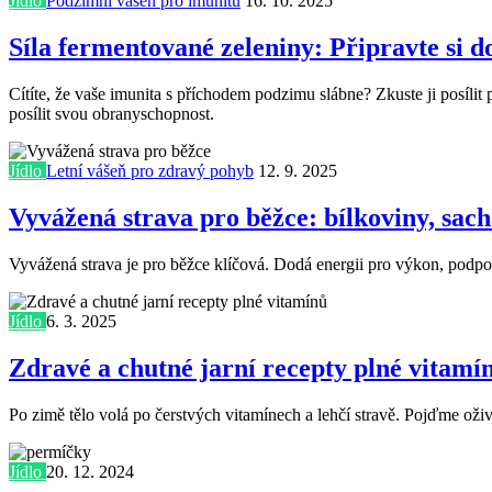
Jídlo
Podzimní vášeň pro imunitu
16. 10. 2025
Síla fermentované zeleniny: Připravte si 
Cítíte, že vaše imunita s příchodem podzimu slábne? Zkuste ji posílit
posílit svou obranyschopnost.
Jídlo
Letní vášeň pro zdravý pohyb
12. 9. 2025
Vyvážená strava pro běžce: bílkoviny, sac
Vyvážená strava je pro běžce klíčová. Dodá energii pro výkon, podpoří 
Jídlo
6. 3. 2025
Zdravé a chutné jarní recepty plné vitamí
Po zimě tělo volá po čerstvých vitamínech a lehčí stravě. Pojďme oživi
Jídlo
20. 12. 2024