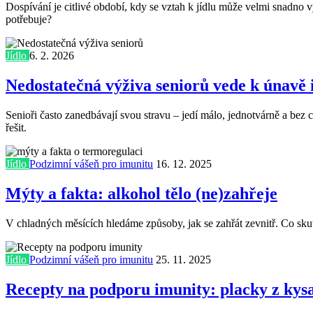
Dospívání je citlivé období, kdy se vztah k jídlu může velmi snadno 
potřebuje?
Jídlo
6. 2. 2026
Nedostatečná výživa seniorů vede k únavě i
Senioři často zanedbávají svou stravu – jedí málo, jednotvárně a bez 
řešit.
Jídlo
Podzimní vášeň pro imunitu
16. 12. 2025
Mýty a fakta: alkohol tělo (ne)zahřeje
V chladných měsících hledáme způsoby, jak se zahřát zevnitř. Co skut
Jídlo
Podzimní vášeň pro imunitu
25. 11. 2025
Recepty na podporu imunity: placky z kysa