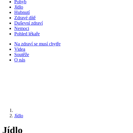
Pohyb
Jídlo
Hubnutí
Zdravé dítě
Duševní zdraví
Nemoci
Pohled lékaře
Na zdraví se musí chytře
Videa
Soutěže
O nás
Jídlo
Jídlo