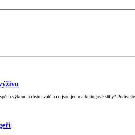
výživu
pěch výkonu a růstu svalů a co jsou jen marketingové sliby? Podívejte
geři