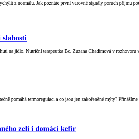
vychýlit z normálu. Jak poznáte první varovné signály poruch příjmu po
 slabosti
chuti na jídlo. Nutriční terapeutka Bc. Zuzana Chadimová v rozhovoru vy
ečně pomáhá termoregulaci a co jsou jen zakořeněné mýty? Přinášíme pře
ného zelí i domácí kefír