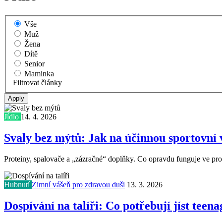
Vše
Muž
Žena
Dítě
Senior
Maminka
Filtrovat články
Jídlo
14. 4. 2026
Svaly bez mýtů: Jak na účinnou sportovní 
Proteiny, spalovače a „zázračné“ doplňky. Co opravdu funguje ve pros
Hubnutí
Zimní vášeň pro zdravou duši
13. 3. 2026
Dospívání na talíři: Co potřebují jíst teena