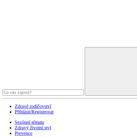
Zdravé rodičovství
Přihlásit/Registrovat
Sezónní témata
Zdravý životní styl
Prevence