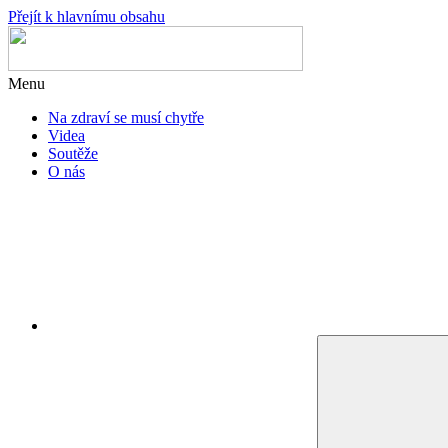
Přejít k hlavnímu obsahu
Menu
Na zdraví se musí chytře
Videa
Soutěže
O nás