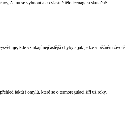
travy, čemu se vyhnout a co vlastně tělo teenagera skutečně
světluje, kde vznikají nejčastější chyby a jak je lze v běžném životě
hled faktů i omylů, které se o termoregulaci šíří už roky.