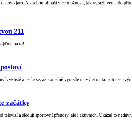
o slovo jaro. A s sebou přináší více možností, jak vyrazit ven a do pří
zvou 211
Pojďme na to!
 postaví
niví cyklisté a těšíte se, až konečně vyrazíte na výlet na kolech i se
te začátky
ed televizí a sledují sportovní přenosy, ale i aktivních. Ukázal to ne