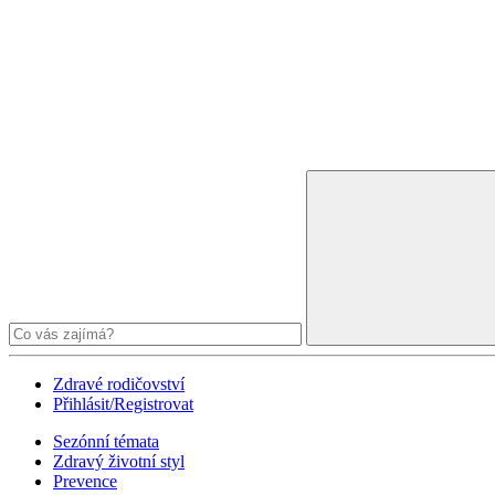
Zdravé rodičovství
Přihlásit/Registrovat
Sezónní témata
Zdravý životní styl
Prevence