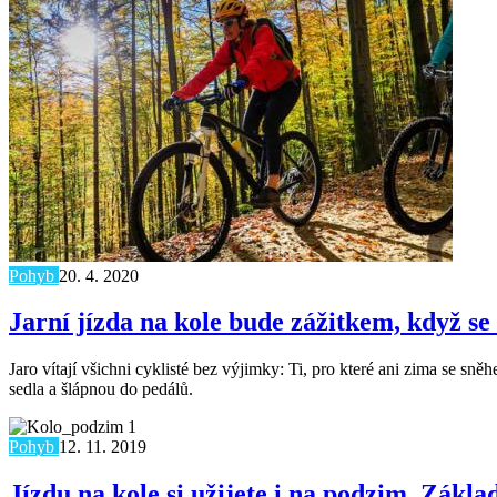
Pohyb
20. 4. 2020
Jarní jízda na kole bude zážitkem, když se
Jaro vítají všichni cyklisté bez výjimky: Ti, pro které ani zima se 
sedla a šlápnou do pedálů.
Pohyb
12. 11. 2019
Jízdu na kole si užijete i na podzim. Zákla