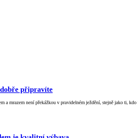
 dobře připravíte
sněhem a mrazem není překážkou v pravidelném ježdění, stejně jako ti, 
dem je kvalitní výbava