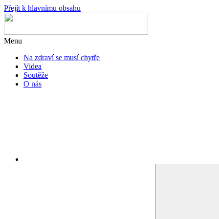
Přejít k hlavnímu obsahu
Menu
Na zdraví se musí chytře
Videa
Soutěže
O nás