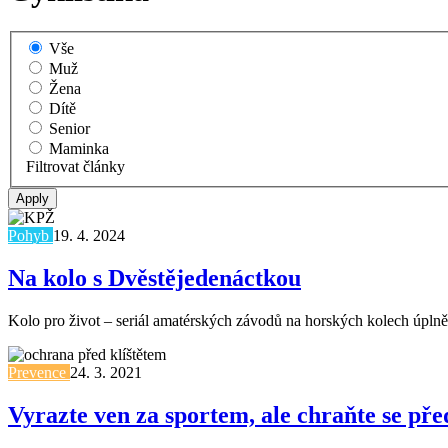
Vše
Muž
Žena
Dítě
Senior
Maminka
Filtrovat články
Pohyb
19. 4. 2024
Na kolo s Dvěstějedenáctkou
Kolo pro život – seriál amatérských závodů na horských kolech úplně p
Prevence
24. 3. 2021
Vyrazte ven za sportem, ale chraňte se pře