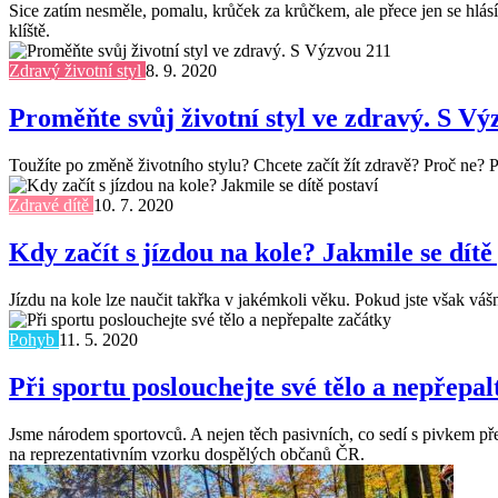
Sice zatím nesměle, pomalu, krůček za krůčkem, ale přece jen se hlásí 
klíště.
Zdravý životní styl
8. 9. 2020
Proměňte svůj životní styl ve zdravý. S Vý
Toužíte po změně životního stylu? Chcete začít žít zdravě? Proč ne? 
Zdravé dítě
10. 7. 2020
Kdy začít s jízdou na kole? Jakmile se dítě
Jízdu na kole lze naučit takřka v jakémkoli věku. Pokud jste však váš
Pohyb
11. 5. 2020
Při sportu poslouchejte své tělo a nepřepal
Jsme národem sportovců. A nejen těch pasivních, co sedí s pivkem př
na reprezentativním vzorku dospělých občanů ČR.