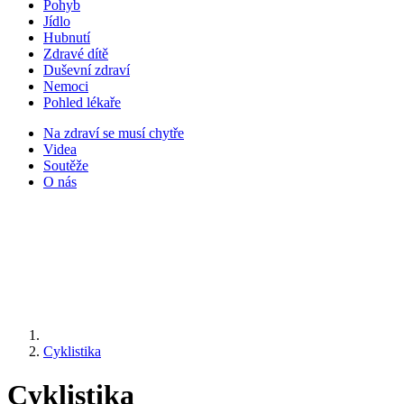
Pohyb
Jídlo
Hubnutí
Zdravé dítě
Duševní zdraví
Nemoci
Pohled lékaře
Na zdraví se musí chytře
Videa
Soutěže
O nás
Cyklistika
Cyklistika