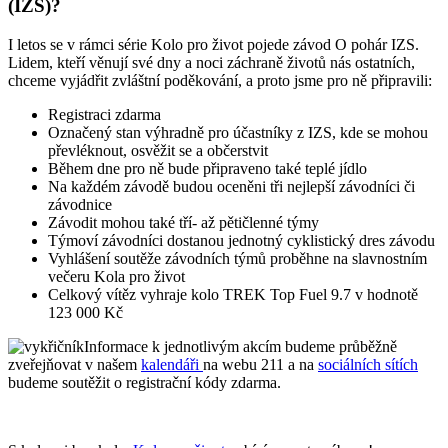
(IZS)?
I letos se v rámci série Kolo pro život pojede závod O pohár IZS.
Lidem, kteří věnují své dny a noci záchraně životů nás ostatních,
chceme vyjádřit zvláštní poděkování, a proto jsme pro ně připravili:
Registraci zdarma
Označený stan výhradně pro účastníky z IZS, kde se mohou
převléknout, osvěžit se a občerstvit
Během dne pro ně bude připraveno také teplé jídlo
Na každém závodě budou oceněni tři nejlepší závodníci či
závodnice
Závodit mohou také tří- až pětičlenné týmy
Týmoví závodníci dostanou jednotný cyklistický dres závodu
Vyhlášení soutěže závodních týmů proběhne na slavnostním
večeru Kola pro život
Celkový vítěz vyhraje kolo TREK Top Fuel 9.7 v hodnotě
123 000 Kč
Informace k jednotlivým akcím budeme průběžně
zveřejňovat v našem
kalendáři
na webu 211 a na
sociálních sítích
budeme soutěžit o registrační kódy zdarma.