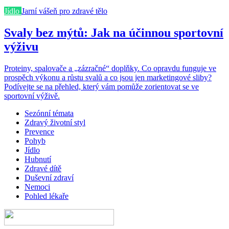
Jídlo
Jarní vášeň pro zdravé tělo
Svaly bez mýtů: Jak na účinnou sportovní
výživu
Proteiny, spalovače a „zázračné“ doplňky. Co opravdu funguje ve
prospěch výkonu a růstu svalů a co jsou jen marketingové sliby?
Podívejte se na přehled, který vám pomůže zorientovat se ve
sportovní výživě.
Sezónní témata
Zdravý životní styl
Prevence
Pohyb
Jídlo
Hubnutí
Zdravé dítě
Duševní zdraví
Nemoci
Pohled lékaře