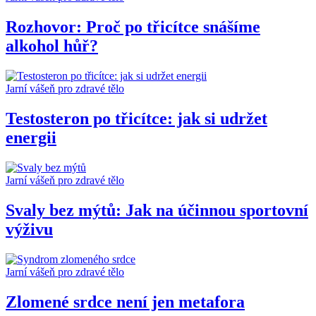
Rozhovor: Proč po třicítce snášíme
alkohol hůř?
Jarní vášeň pro zdravé tělo
Testosteron po třicítce: jak si udržet
energii
Jarní vášeň pro zdravé tělo
Svaly bez mýtů: Jak na účinnou sportovní
výživu
Jarní vášeň pro zdravé tělo
Zlomené srdce není jen metafora