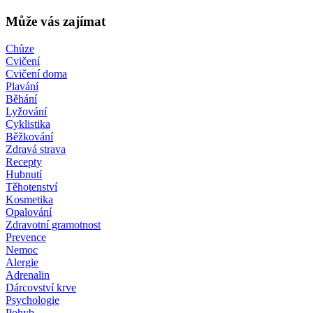
Může vás zajímat
Chůze
Cvičení
Cvičení doma
Plavání
Běhání
Lyžování
Cyklistika
Běžkování
Zdravá strava
Recepty
Hubnutí
Těhotenství
Kosmetika
Opalování
Zdravotní gramotnost
Prevence
Nemoc
Alergie
Adrenalin
Dárcovství krve
Psychologie
Pohyb