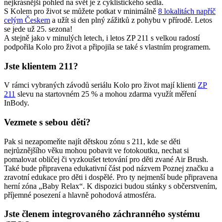
nejkrásnější pohled na svět je z cyklistického sedla.
S Kolem pro život se můžete potkat v minimálně
8 lokalitách napříč
celým Českem
a užít si den plný zážitků z pohybu v přírodě. Letos
se jede už 25. sezona!
A stejně jako v minulých letech, i letos ZP 211 s velkou radostí
podpořila Kolo pro život a připojila se také s vlastním programem.
Jste klientem 211?
V rámci vybraných závodů seriálu Kolo pro život mají klienti
ZP
211
slevu na startovném 25 % a mohou zdarma využít měření
InBody.
Vezmete s sebou děti?
Pak si nezapomeňte najít dětskou zónu s 211, kde se děti
nejrůznějšího věku mohou pobavit ve fotokoutku, nechat si
pomalovat obličej či vyzkoušet tetování pro děti zvané Air Brush.
Také bude připravena edukativní část pod názvem Poznej značku a
zravotní edukace pro děti i dospělé. Pro ty nejmenší bude připravena
herní zóna „Baby Relax“. K dispozici budou stánky s občerstvením,
příjemné posezení a hlavně pohodová atmosféra.
Jste členem integrovaného záchranného systému