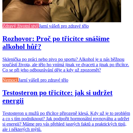
Zdravý životní styl
Jarní vášeň pro zdravé tělo
Rozhovor: Proč po třicítce snášíme
alkohol hůř?
Sklenička po práci nebo pivo po sportu? Alkohol je u nás běžnou
součástí života, ale tělo ho vnímá jinak ve dvaceti a jinak po třicítce.
Co se při jeho odbourávání děje a kdy už zpozornět?
Nemoci
Jarní vášeň pro zdravé tělo
Testosteron po třicítce: jak si udržet
energii
Testosteron u mužů po třicítce přirozeně klesá. Kdy už je to problém
a co s tím podniknout? Jak podpořit hormonální rovnováhu a udržet
si energii? Máme pro vás přehled jasných faktů a praktických tipů,
ale i některých mýtů.