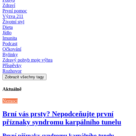
Zdraví
První pomoc
Výzva 211
Životní styl
Dieta
Jídlo
Imunita
Podcast
Očkování
Bylinky
Zdravý pohyb moje výhra
Příspěvky
Rozhovor
Zobrazit všechny tagy
Aktuálně
Nemoci
Brní vás prsty? Nepodceňujte první
příznaky syndromu karpálního tunelu
První příznaky syndromu karpálního tunelu