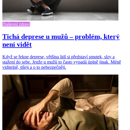
Duševní zdraví
Tichá deprese u mužů – problém, který
není vidět
Když se řekne deprese, většina lidí si představí smutek, slzy a
stažení do sebe. Jenže u mužů to často vypadá úplně jinak. Méně
viditelně, tišeji a o to nebezpečněji.