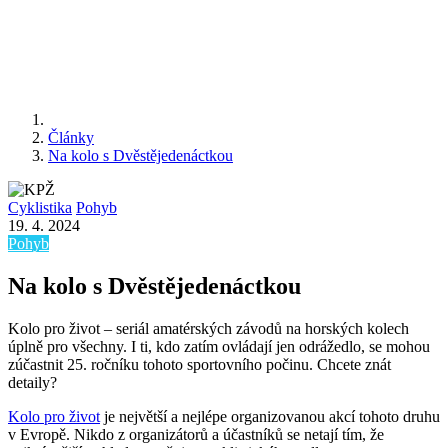
Články
Na kolo s Dvěstějedenáctkou
Cyklistika
Pohyb
19. 4. 2024
Pohyb
Na kolo s Dvěstějedenáctkou
Kolo pro život – seriál amatérských závodů na horských kolech
úplně pro všechny. I ti, kdo zatím ovládají jen odrážedlo, se mohou
zúčastnit 25. ročníku tohoto sportovního počinu. Chcete znát
detaily?
Kolo pro život
je největší a nejlépe organizovanou akcí tohoto druhu
v Evropě. Nikdo z organizátorů a účastníků se netají tím, že