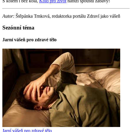
S kolem i bez kola,
Kolo pro život
nabízí spoustu zábavy!
Autor:
Štěpánka Trnková, redaktorka portálu Zdraví jako vášeň
Sezónní téma
Jarní vášeň pro zdravé tělo
Jarní vášeň pro zdravé tělo