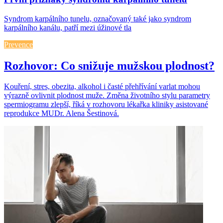
Syndrom karpálního tunelu, označovaný také jako syndrom
karpálního kanálu, patří mezi úžinové tla
Prevence
Rozhovor: Co snižuje mužskou plodnost?
Kouření, stres, obezita, alkohol i časté přehřívání varlat mohou
výrazně ovlivnit plodnost muže. Změna životního stylu parametry
spermiogramu zlepší, říká v rozhovoru lékařka kliniky asistované
reprodukce MUDr. Alena Šestinová.