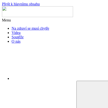
Přejít k hlavnímu obsahu
Menu
Na zdraví se musí chytře
Videa
Soutěže
O nás