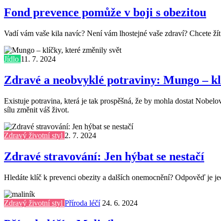
Fond prevence pomůže v boji s obezitou
Vadí vám vaše kila navíc? Není vám lhostejné vaše zdraví? Chcete žít
Jídlo
11. 7. 2024
Zdravé a neobvyklé potraviny: Mungo – klí
Existuje potravina, která je tak prospěšná, že by mohla dostat Nobelo
sílu změnit váš život.
Zdravý životní styl
2. 7. 2024
Zdravé stravování: Jen hýbat se nestačí
Hledáte klíč k prevenci obezity a dalších onemocnění? Odpověď je j
Zdravý životní styl
Příroda léčí
24. 6. 2024