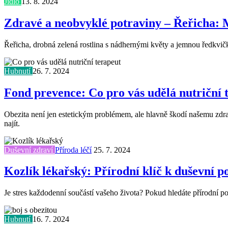
Jídlo
13. 8. 2024
Zdravé a neobvyklé potraviny – Řeřicha: 
Řeřicha, drobná zelená rostlina s nádhernými květy a jemnou ředkvičko
Hubnutí
26. 7. 2024
Fond prevence: Co pro vás udělá nutriční 
Obezita není jen estetickým problémem, ale hlavně škodí našemu zdraví
najít.
Duševní zdraví
Příroda léčí
25. 7. 2024
Kozlík lékařský: Přírodní klíč k duševní 
Je stres každodenní součástí vašeho života? Pokud hledáte přírodní p
Hubnutí
16. 7. 2024