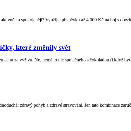
 aktivněji a spokojeněji? Využijte příspěvku až 4 000 Kč na boj s obez
čky, které změnily svět
vu cenu za výživu. Ne, nemá to nic společného s čokoládou (i když bycho
ednoduchá: zdravý pohyb a zdravé stravování. Jen tato kombinace zaruč