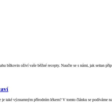
hu bílkovin oživí vaše běžné recepty. Naučte se s námi, jak seitan přip
raví
e, že je také významným přírodním lékem? V tomto článku se podíváme na t