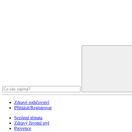
Zdravé rodičovství
Přihlásit/Registrovat
Sezónní témata
Zdravý životní styl
Prevence