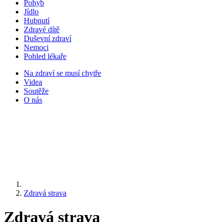
Pohyb
Jídlo
Hubnutí
Zdravé dítě
Duševní zdraví
Nemoci
Pohled lékaře
Na zdraví se musí chytře
Videa
Soutěže
O nás
Zdravá strava
Zdravá strava