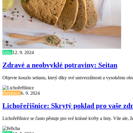
Jídlo
12. 9. 2024
Zdravé a neobvyklé potraviny: Seitan
Objevte kouzlo seitanu, který díky své univerzálnosti a vysokému obsa
Prevence
6. 9. 2024
Lichořeřišnice: Skrytý poklad pro vaše zd
Lichořeřišnice se často pěstuje pro své krásné květy a listy. Víte al