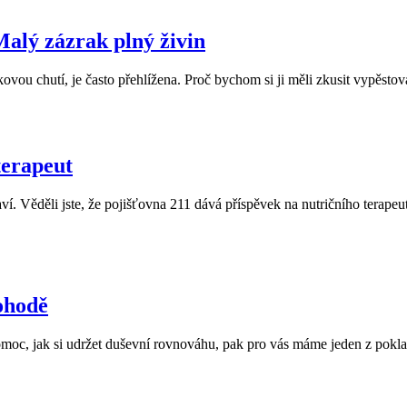
Malý zázrak plný živin
vou chutí, je často přehlížena. Proč bychom si ji měli zkusit vypěstova
terapeut
. Věděli jste, že pojišťovna 211 dává příspěvek na nutričního terapeuta
pohodě
omoc, jak si udržet duševní rovnováhu, pak pro vás máme jeden z poklad