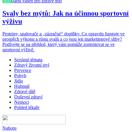
Jídlo
Jarní vášeň pro zdravé tělo
Svaly bez mýtů: Jak na účinnou sportovní
výživu
Proteiny, spalovače a „zázračné“ doplňky. Co opravdu funguje ve
prospěch výkonu a růstu svalů a co jsou jen marketingové sliby?
Podívejte se na přehled, který vám pomůže zorientovat se ve
sportovní výživě.
Sezónní témata
Zdravý životní styl
Prevence
Pohyb
Jídlo
Hubnutí
Zdravé dítě
Duševní zdraví
Nemoci
Pohled lékaře
Nahoru