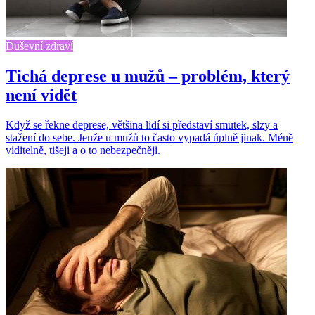
Duševní zdraví
Tichá deprese u mužů – problém, který
není vidět
Když se řekne deprese, většina lidí si představí smutek, slzy a
stažení do sebe. Jenže u mužů to často vypadá úplně jinak. Méně
viditelně, tišeji a o to nebezpečněji.