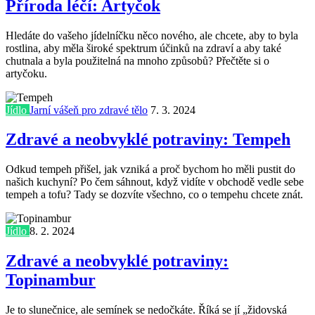
Příroda léčí: Artyčok
Hledáte do vašeho jídelníčku něco nového, ale chcete, aby to byla
rostlina, aby měla široké spektrum účinků na zdraví a aby také
chutnala a byla použitelná na mnoho způsobů? Přečtěte si o
artyčoku.
Jídlo
Jarní vášeň pro zdravé tělo
7. 3. 2024
Zdravé a neobvyklé potraviny: Tempeh
Odkud tempeh přišel, jak vzniká a proč bychom ho měli pustit do
našich kuchyní? Po čem sáhnout, když vidíte v obchodě vedle sebe
tempeh a tofu? Tady se dozvíte všechno, co o tempehu chcete znát.
Jídlo
8. 2. 2024
Zdravé a neobvyklé potraviny:
Topinambur
Je to slunečnice, ale semínek se nedočkáte. Říká se jí „židovská