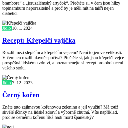
brambora“ a „jeruzalémský artyčok“. Přečtěte si, v čem jsou hlízy
topinamburu neporazitelné a proč by je měli mít na talíři nejen
diabetici.
Jídlo
10. 1. 2024
Recept: Křepelčí vajíčka
Rozdíl mezi slepičím a křepelčím vejcem? Není to jen ve velikosti.
V čem ten rozdíl hlavně spočívá? Přečtěte si, jak jsou křepelčí vejce
prospěšná lidskému zdraví, a poznamenejte si recept pro obohacení
vašeho stolu.
Jídlo
7. 12. 2023
Černý kořen
Znáte tuto zajímavou kořenovou zeleninu a její využití? Má totiž
skvělé účinky na lidské zdraví a výborně chutná. Víte například,
proč se černému kořenu říká hadí mord španělský?