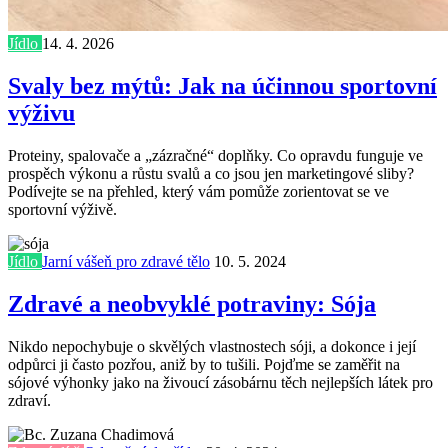
Jídlo
14. 4. 2026
Svaly bez mýtů: Jak na účinnou sportovní
výživu
Proteiny, spalovače a „zázračné“ doplňky. Co opravdu funguje ve
prospěch výkonu a růstu svalů a co jsou jen marketingové sliby?
Podívejte se na přehled, který vám pomůže zorientovat se ve
sportovní výživě.
Jídlo
Jarní vášeň pro zdravé tělo
10. 5. 2024
Zdravé a neobvyklé potraviny: Sója
Nikdo nepochybuje o skvělých vlastnostech sóji, a dokonce i její
odpůrci ji často pozřou, aniž by to tušili. Pojďme se zaměřit na
sójové výhonky jako na živoucí zásobárnu těch nejlepších látek pro
zdraví.