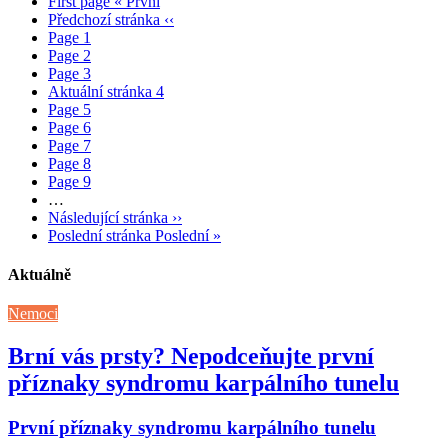
First page
« První
Předchozí stránka
‹‹
Page
1
Page
2
Page
3
Aktuální stránka
4
Page
5
Page
6
Page
7
Page
8
Page
9
…
Následující stránka
››
Poslední stránka
Poslední »
Aktuálně
Nemoci
Brní vás prsty? Nepodceňujte první
příznaky syndromu karpálního tunelu
První příznaky syndromu karpálního tunelu