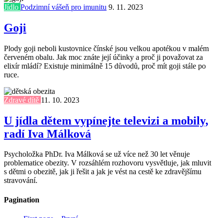
Jídlo
Podzimní vášeň pro imunitu
9. 11. 2023
Goji
Plody goji neboli kustovnice čínské jsou velkou apotékou v malém
červeném obalu. Jak moc znáte její účinky a proč ji považovat za
elixír mládí? Existuje minimálně 15 důvodů, proč mít goji stále po
ruce.
Zdravé dítě
11. 10. 2023
U jídla dětem vypínejte televizi a mobily,
radí Iva Málková
Psycholožka PhDr. Iva Málková se už více než 30 let věnuje
problematice obezity. V rozsáhlém rozhovoru vysvětluje, jak mluvit
s dětmi o obezitě, jak ji řešit a jak je vést na cestě ke zdravějšímu
stravování.
Pagination