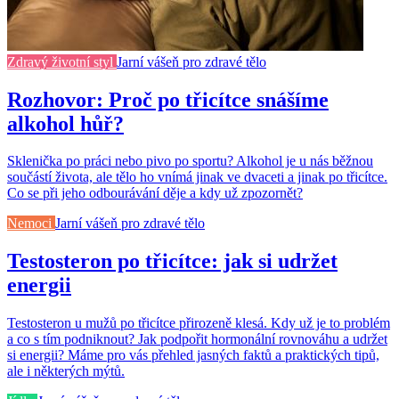
Zdravý životní styl
Jarní vášeň pro zdravé tělo
Rozhovor: Proč po třicítce snášíme
alkohol hůř?
Sklenička po práci nebo pivo po sportu? Alkohol je u nás běžnou
součástí života, ale tělo ho vnímá jinak ve dvaceti a jinak po třicítce.
Co se při jeho odbourávání děje a kdy už zpozornět?
Nemoci
Jarní vášeň pro zdravé tělo
Testosteron po třicítce: jak si udržet
energii
Testosteron u mužů po třicítce přirozeně klesá. Kdy už je to problém
a co s tím podniknout? Jak podpořit hormonální rovnováhu a udržet
si energii? Máme pro vás přehled jasných faktů a praktických tipů,
ale i některých mýtů.