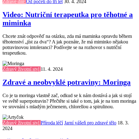
Zdravé dítě
Od početí do tří let
30. 4. 2024
Video: Nutriční terapeutka pro těhotné a
miminka
Chcete znát odpověď na otázku, zda má maminka opravdu během
těhotenství „jíst za dva“? A jak poznáte, že má miminko nějakou
potravinovou intoleranci? Podívejte se na rozhovor s nutriční
terapeutkou.
Zdravý životní styl
11. 4. 2024
Zdravé a neobvyklé potraviny: Moringa
Co je ta moringa vlastně zač, odkud se k nám dostává a jak si stojí
ve světě superpotravin? Přečtěte si také o tom, jak je na tom moringa
ve srovnání s mladým ječmenem, chlorellou a spirulinou.
Zdravý životní styl
Příroda léčí
Jarní vášeň pro zdravé tělo
18. 3.
2024