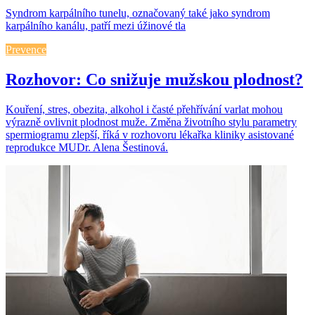
Syndrom karpálního tunelu, označovaný také jako syndrom
karpálního kanálu, patří mezi úžinové tla
Prevence
Rozhovor: Co snižuje mužskou plodnost?
Kouření, stres, obezita, alkohol i časté přehřívání varlat mohou
výrazně ovlivnit plodnost muže. Změna životního stylu parametry
spermiogramu zlepší, říká v rozhovoru lékařka kliniky asistované
reprodukce MUDr. Alena Šestinová.