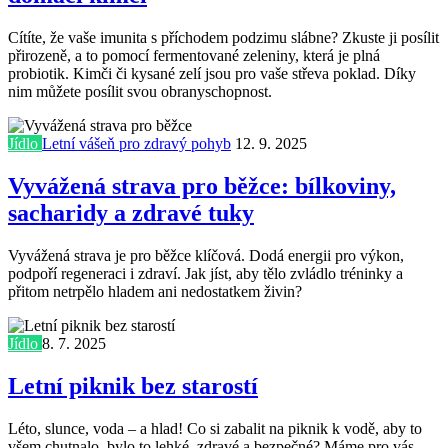
Cítíte, že vaše imunita s příchodem podzimu slábne? Zkuste ji posílit
přirozeně, a to pomocí fermentované zeleniny, která je plná
probiotik. Kimči či kysané zelí jsou pro vaše střeva poklad. Díky
nim můžete posílit svou obranyschopnost.
Jídlo
Letní vášeň pro zdravý pohyb
12. 9. 2025
Vyvážená strava pro běžce: bílkoviny,
sacharidy a zdravé tuky
Vyvážená strava je pro běžce klíčová. Dodá energii pro výkon,
podpoří regeneraci i zdraví. Jak jíst, aby tělo zvládlo tréninky a
přitom netrpělo hladem ani nedostatkem živin?
Jídlo
8. 7. 2025
Letní piknik bez starostí
Léto, slunce, voda – a hlad! Co si zabalit na piknik k vodě, aby to
všem chutnalo, bylo to lehké, zdravé a bezpečné? Máme pro vás