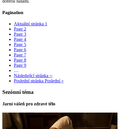
dobrou náladu.
Pagination
Aktuální stránka
1
Page
2
Page
3
Page
4
Page
5
Page
6
Page
7
Page
8
Page
9
…
Následující stránka
››
Poslední stránka
Poslední »
Sezónní téma
Jarní vášeň pro zdravé tělo