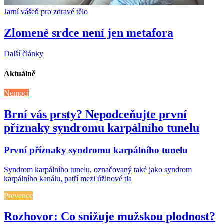
Jarní vášeň pro zdravé tělo
Zlomené srdce není jen metafora
Další články
Aktuálně
Nemoci
Brní vás prsty? Nepodceňujte první
příznaky syndromu karpálního tunelu
První příznaky syndromu karpálního tunelu
Syndrom karpálního tunelu, označovaný také jako syndrom
karpálního kanálu, patří mezi úžinové tla
Prevence
Rozhovor: Co snižuje mužskou plodnost?