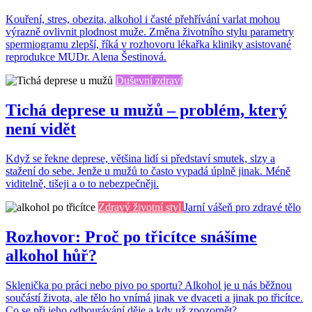
Kouření, stres, obezita, alkohol i časté přehřívání varlat mohou
výrazně ovlivnit plodnost muže. Změna životního stylu parametry
spermiogramu zlepší, říká v rozhovoru lékařka kliniky asistované
reprodukce MUDr. Alena Šestinová.
Duševní zdraví
Tichá deprese u mužů – problém, který
není vidět
Když se řekne deprese, většina lidí si představí smutek, slzy a
stažení do sebe. Jenže u mužů to často vypadá úplně jinak. Méně
viditelně, tišeji a o to nebezpečněji.
Zdravý životní styl
Jarní vášeň pro zdravé tělo
Rozhovor: Proč po třicítce snášíme
alkohol hůř?
Sklenička po práci nebo pivo po sportu? Alkohol je u nás běžnou
součástí života, ale tělo ho vnímá jinak ve dvaceti a jinak po třicítce.
Co se při jeho odbourávání děje a kdy už zpozornět?