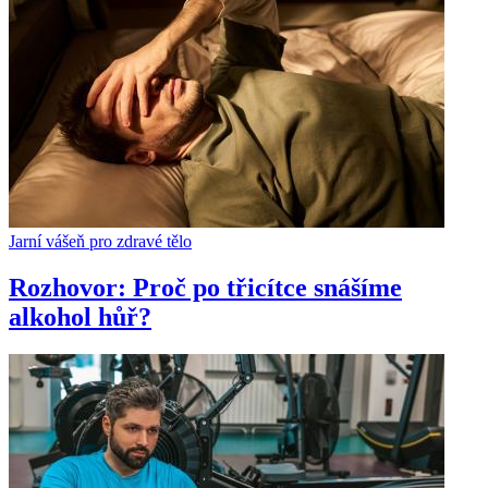
Jarní vášeň pro zdravé tělo
Rozhovor: Proč po třicítce snášíme
alkohol hůř?