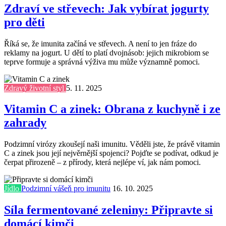
Zdraví ve střevech: Jak vybírat jogurty
pro děti
Říká se, že imunita začíná ve střevech. A není to jen fráze do
reklamy na jogurt. U dětí to platí dvojnásob: jejich mikrobiom se
teprve formuje a správná výživa mu může významně pomoci.
Zdravý životní styl
5. 11. 2025
Vitamin C a zinek: Obrana z kuchyně i ze
zahrady
Podzimní virózy zkoušejí naši imunitu. Věděli jste, že právě vitamin
C a zinek jsou její nejvěrnější spojenci? Pojďte se podívat, odkud je
čerpat přirozeně – z přírody, která nejlépe ví, jak nám pomoci.
Jídlo
Podzimní vášeň pro imunitu
16. 10. 2025
Síla fermentované zeleniny: Připravte si
domácí kimči