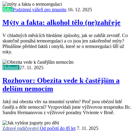
Jídlo
Podzimní vášeň pro imunitu
16. 12. 2025
Mýty a fakta: alkohol tělo (ne)zahřeje
V chladných měsících hledáme způsoby, jak se zahřát zevnitř. Co
skutečně pomáhá termoregulaci a co jsou jen zakořeněné mýty?
Přinášíme přehled faktů i omylů, které se o termoregulaci šíří už
roky.
Hubnutí
27. 11. 2025
Rozhovor: Obezita vede k častějším a
delším nemocím
Jaký má obezita vliv na imunitní systém? Proč jsou obézní lidé
častěji a déle nemocní? Vyzpovídali jsme výživovou terapeutku Bc.
Sandru Hermanovou z výživové poradny Viviente v Brně.
Zdravé rodičovství
Od početí do tří let
7. 11. 2025