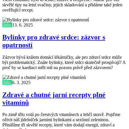
skvělé tipy na letní svačiny, jejich skladování a přidáme také jeden
osvěžující recept.
Jídlo
13. 6. 2025
Bylinky pro zdravé srdce: zázvor s
opatrností
Zázvor bývá králem domácí lékárničky, ale pro zdraví srdce může
být problematický. Znáte bylinky, které srdci skutečně prospívají? A
proč by se kardiaci měli mít na pozoru právě před zázvorem?
Jídlo
6. 3. 2025
Zdravé a chutné jarní recepty plné
vitamínů
Po zimě tělo volá po čerstvých vitamínech a lehčí stravě. Pojďme
oživit náš jídelníček jarními bylinkami a sezónní zeleninou.
Přinášíme tři skvělé recepty, které vám dodají energii, zdraví a