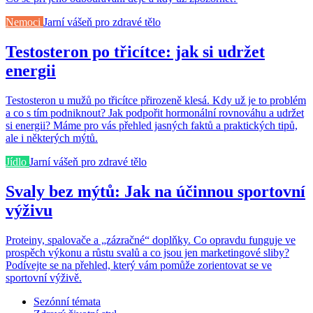
Nemoci
Jarní vášeň pro zdravé tělo
Testosteron po třicítce: jak si udržet
energii
Testosteron u mužů po třicítce přirozeně klesá. Kdy už je to problém
a co s tím podniknout? Jak podpořit hormonální rovnováhu a udržet
si energii? Máme pro vás přehled jasných faktů a praktických tipů,
ale i některých mýtů.
Jídlo
Jarní vášeň pro zdravé tělo
Svaly bez mýtů: Jak na účinnou sportovní
výživu
Proteiny, spalovače a „zázračné“ doplňky. Co opravdu funguje ve
prospěch výkonu a růstu svalů a co jsou jen marketingové sliby?
Podívejte se na přehled, který vám pomůže zorientovat se ve
sportovní výživě.
Sezónní témata