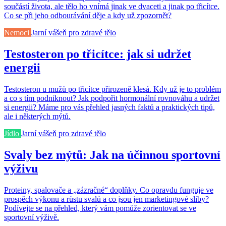
součástí života, ale tělo ho vnímá jinak ve dvaceti a jinak po třicítce.
Co se při jeho odbourávání děje a kdy už zpozornět?
Nemoci
Jarní vášeň pro zdravé tělo
Testosteron po třicítce: jak si udržet
energii
Testosteron u mužů po třicítce přirozeně klesá. Kdy už je to problém
a co s tím podniknout? Jak podpořit hormonální rovnováhu a udržet
si energii? Máme pro vás přehled jasných faktů a praktických tipů,
ale i některých mýtů.
Jídlo
Jarní vášeň pro zdravé tělo
Svaly bez mýtů: Jak na účinnou sportovní
výživu
Proteiny, spalovače a „zázračné“ doplňky. Co opravdu funguje ve
prospěch výkonu a růstu svalů a co jsou jen marketingové sliby?
Podívejte se na přehled, který vám pomůže zorientovat se ve
sportovní výživě.