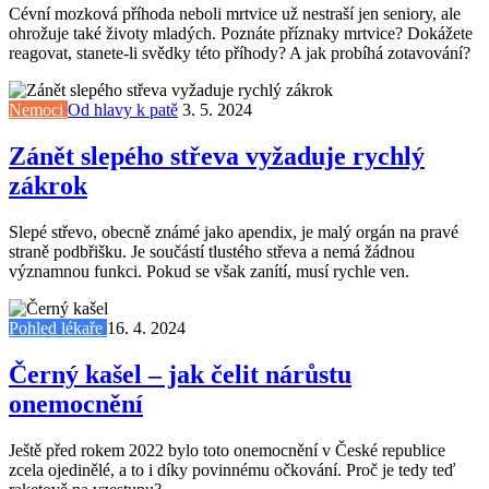
Cévní mozková příhoda neboli mrtvice už nestraší jen seniory, ale
ohrožuje také životy mladých. Poznáte příznaky mrtvice? Dokážete
reagovat, stanete-li svědky této příhody? A jak probíhá zotavování?
Nemoci
Od hlavy k patě
3. 5. 2024
Zánět slepého střeva vyžaduje rychlý
zákrok
Slepé střevo, obecně známé jako apendix, je malý orgán na pravé
straně podbřišku. Je součástí tlustého střeva a nemá žádnou
významnou funkci. Pokud se však zanítí, musí rychle ven.
Pohled lékaře
16. 4. 2024
Černý kašel – jak čelit nárůstu
onemocnění
Ještě před rokem 2022 bylo toto onemocnění v České republice
zcela ojedinělé, a to i díky povinnému očkování. Proč je tedy teď