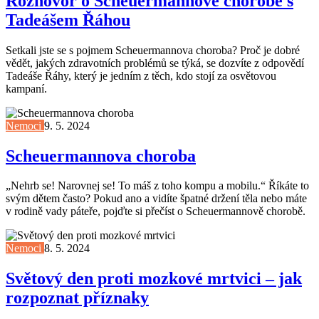
Rozhovor o Scheuermannově chorobě s
Tadeášem Řáhou
Setkali jste se s pojmem Scheuermannova choroba? Proč je dobré
vědět, jakých zdravotních problémů se týká, se dozvíte z odpovědí
Tadeáše Řáhy, který je jedním z těch, kdo stojí za osvětovou
kampaní.
Nemoci
9. 5. 2024
Scheuermannova choroba
„Nehrb se! Narovnej se! To máš z toho kompu a mobilu.“ Říkáte to
svým dětem často? Pokud ano a vidíte špatné držení těla nebo máte
v rodině vady páteře, pojďte si přečíst o Scheuermannově chorobě.
Nemoci
8. 5. 2024
Světový den proti mozkové mrtvici – jak
rozpoznat příznaky