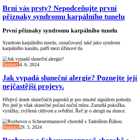
Brní vás prsty? Nepodceňujte první
příznaky syndromu karpálního tunelu
První příznaky syndromu karpálního tunelu
Syndrom karpálního tunelu, označovaný také jako syndrom
karpálního kanálu, patří mezi úžinové tla
Nemoci
4. 6. 2024
Jak vypadá sluneční alergie? Poznejte její
nejčastější projevy.
Hřejivý dotek slunečních paprsků je pro mnohé signálem pohody.
Pro jiné je však slunečné počasí noční můra. Zarudlá pokožka,
vyrážky, zvýšená citlivost a svědění. Řeč je o alergii na slunce.
Nemoci
29. 5. 2024