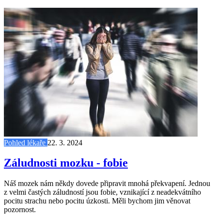
Pohled lékaře
22. 3. 2024
Záludnosti mozku - fobie
Náš mozek nám někdy dovede připravit mnohá překvapení. Jednou
z velmi častých záludností jsou fobie, vznikající z neadekvátního
pocitu strachu nebo pocitu úzkosti. Měli bychom jim věnovat
pozornost.