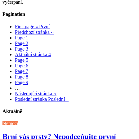
vyčerpání.
Pagination
First page
« První
Předchozí stránka
‹‹
Page
1
Page
2
Page
3
Aktuální stránka
4
Page
5
Page
6
Page
7
Page
8
Page
9
…
Následující stránka
››
Poslední stránka
Poslední »
Aktuálně
Nemoci
Brní vás prsty? Nepodceňujte první