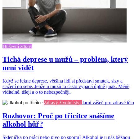
Duševní zdraví
Tichá deprese u mužů – problém, který
není vidět
Když se řekne deprese, většina lidí si představí smutek, slzy a
stažení do sebe. Jenže u mužů to často vypadá úplně jinak. Méně
viditelně, tišeji a o to nebezpečněji.
Zdravý životní styl
Jarní vášeň pro zdravé tělo
Rozhovor: Proč po třicítce snášíme
alkohol hůř?
Sklenička po práci nebo pivo po sportu? Alkohol je u nás běžnou