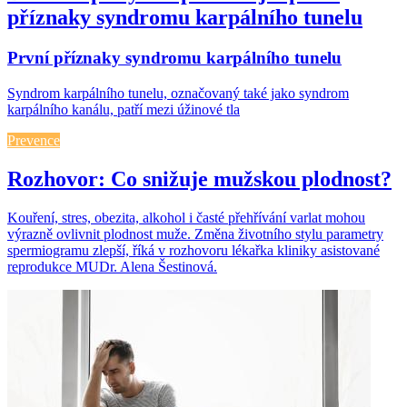
příznaky syndromu karpálního tunelu
První příznaky syndromu karpálního tunelu
Syndrom karpálního tunelu, označovaný také jako syndrom
karpálního kanálu, patří mezi úžinové tla
Prevence
Rozhovor: Co snižuje mužskou plodnost?
Kouření, stres, obezita, alkohol i časté přehřívání varlat mohou
výrazně ovlivnit plodnost muže. Změna životního stylu parametry
spermiogramu zlepší, říká v rozhovoru lékařka kliniky asistované
reprodukce MUDr. Alena Šestinová.