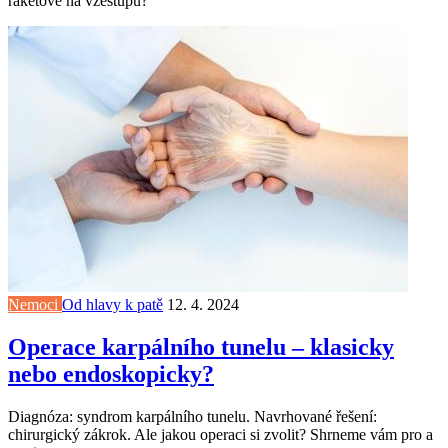
raketově na vzestupu?
Nemoci
Od hlavy k patě
12. 4. 2024
Operace karpálního tunelu – klasicky
nebo endoskopicky?
Diagnóza: syndrom karpálního tunelu. Navrhované řešení:
chirurgický zákrok. Ale jakou operaci si zvolit? Shrneme vám pro a