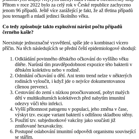
Přitom v roce 2022 bylo za celý rok v České republice zachyceno
jenom 96 případů. Ještě více zarážející je fakt, že až třetina případů
jsou teenageři a mladí jedinci školního věku.
Co tedy způsobuje takto explozivní nárůst počtu případů
černého kašle?
Neexistuje jednoznačné vysvětlení, spíše jde o kombinaci vícero
příčin. Na těch následujících se přední čeští epidemiologové shodují:
Odkládání povinného dětského očkování do vyššího věku
dítěte. Narůstá tím pravděpodobnost expozice této bakterii v
dětském kolektivu nebo v rodině.
Odmítání očkování u dětí. Ani tento trend nelze v některých
rodinách vyloučit, i když jde o nejvíce dokumentovanou
cílenou prevenci.
Cestování do zemí s nízkou proočkovaností, pobyt malých
dětí v multikulturních kolektivech před nabytím imunitní
odezvy vůči této infekci.
Vyšší přítomnost patogenu v populaci, jeho změna v čase,
výskyt tzv. escape variant bakterií s odlišnou skladbou stěny.
Použití tzv. subjednotkové vakcíny jako součásti již
zmiňované hexavakcíny.
Postupné oslabování imunitní odpovědi organismu související
se stářím.