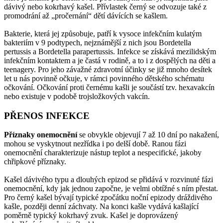
dávivý nebo kokrhavý kašel. Přívlastek černý se odvozuje také z
promodrání až „pročernání“ dětí dávících se kašlem.
Bakterie, která jej způsobuje, patří k vysoce infekčním kulatým
bakteriím v 9 podtypech, nejznámější z nich jsou Bordetella
pertussis a Bordetella parapertussis. Infekce se získává mezilidským
infekčním kontaktem a je častá v rodině, a to i z dospělých na děti a
teenagery. Pro jeho závažné zdravotní účinky se již mnoho desítek
let u nás povinně očkuje, v rámci povinného dětského schématu
očkování. Očkování proti černému kašli je součástí tzv. hexavakcín
nebo existuje v podobě trojsložkových vakcín.
PŘENOS INFEKCE
Příznaky onemocnění
se obvykle objevují 7 až 10 dní po nakažení,
mohou se vyskytnout nezřídka i po delší době. Ranou fázi
onemocnění charakterizuje nástup teplot a nespecifické, jakoby
chřipkové příznaky.
Kašel dávivého typu a dlouhých epizod se přidává v rozvinuté fázi
onemocnění, kdy jak jednou započne, je velmi obtížné s ním přestat.
Pro černý kašel bývají typické zpočátku noční epizody dráždivého
kašle, později denní záchvaty. Na konci kašle vydává kašlající
poměrně typický kokrhavý zvuk. Kašel je doprovázený