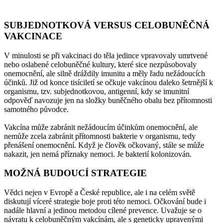
SUBJEDNOTKOVÁ VERSUS CELOBUNĚČNÁ
VAKCINACE
V minulosti se při vakcinaci do těla jedince vpravovaly umrtvené
nebo oslabené celobuněčné kultury, které sice nezpůsobovaly
onemocnění, ale silně dráždily imunitu a měly řadu nežádoucích
účinků. Již od konce tisíciletí se očkuje vakcínou daleko šetrnější k
organismu, tzv. subjednotkovou, antigenní, kdy se imunitní
odpověď navozuje jen na složky buněčného obalu bez přítomnosti
samotného původce.
Vakcína může zabránit nežádoucím účinkům onemocnění, ale
nemůže zcela zabránit přítomnosti bakterie v organismu, tedy
přenášení onemocnění. Když je člověk očkovaný, stále se může
nakazit, jen nemá příznaky nemoci. Je bakterií kolonizován.
MOŽNÁ BUDOUCÍ STRATEGIE
Vědci nejen v Evropě a České republice, ale i na celém světě
diskutují víceré strategie boje proti této nemoci. Očkování bude i
nadále hlavní a jedinou metodou cílené prevence. Uvažuje se o
návratu k celobuněčným vakcínám, ale s geneticky upravenými