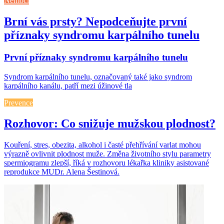
Nemoci
Brní vás prsty? Nepodceňujte první
příznaky syndromu karpálního tunelu
První příznaky syndromu karpálního tunelu
Syndrom karpálního tunelu, označovaný také jako syndrom
karpálního kanálu, patří mezi úžinové tla
Prevence
Rozhovor: Co snižuje mužskou plodnost?
Kouření, stres, obezita, alkohol i časté přehřívání varlat mohou
výrazně ovlivnit plodnost muže. Změna životního stylu parametry
spermiogramu zlepší, říká v rozhovoru lékařka kliniky asistované
reprodukce MUDr. Alena Šestinová.