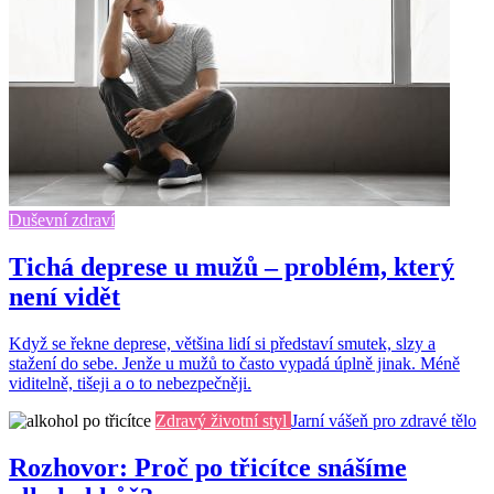
Duševní zdraví
Tichá deprese u mužů – problém, který
není vidět
Když se řekne deprese, většina lidí si představí smutek, slzy a
stažení do sebe. Jenže u mužů to často vypadá úplně jinak. Méně
viditelně, tišeji a o to nebezpečněji.
Zdravý životní styl
Jarní vášeň pro zdravé tělo
Rozhovor: Proč po třicítce snášíme