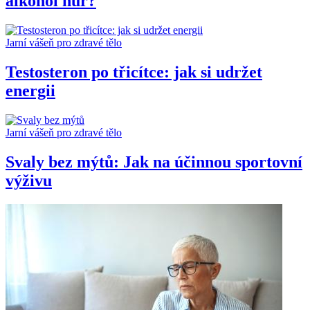
alkohol hůř?
Jarní vášeň pro zdravé tělo
Testosteron po třicítce: jak si udržet
energii
Jarní vášeň pro zdravé tělo
Svaly bez mýtů: Jak na účinnou sportovní
výživu