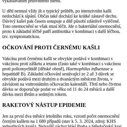
vykašláváním průsvitného hlenu.
U dětí nemusí vždy jít o typický průběh, po intenzivním kašli
nedochází k sípání. Občas také dochází ke krátké zástavě dechu.
Dávivý kašel pak časem ustupuje a dítě působí zdánlivě vyléčené.
Toto onemocnění se však musí léčit. Jde o bakteriální onemocnění,
proto k základní léčbě patří antibiotika v kombinaci s další léčbou,
tzv. symptomatickou.
OČKOVÁNÍ PROTI ČERNÉMU KAŠLI
Vakcína proti černému kašli se obvykle podává v kombinaci s
vakcínou proti záškrtu a tetanu (často také v kombinaci s vakcínou
proti poliomyelitidě [dětské obrně],
Haemophilus influenzae
a
hepatitidě B). Základní očkování sestávající ze 2 až 3 dávek se
obvykle podává mezi druhým a dvanáctým měsícem života, v
závislosti na vnitrostátním očkovacím kalendáři. Třetí nebo čtvrtou
dávku se doporučuje podat ve věku od 11 do 24 měsíců a další
dávku mezi třetím a sedmým rokem.
RAKETOVÝ NÁSTUP EPIDEMIE
Jen za první dva měsíce letošního roku, vzrostl počet onemocnění
černým kašlem na 1 680 případů (stav k 5. 3. 2024, zdroj: KHS
jednotlivých krajů). Nejvyšší záchyt hlásí Praha a Středočeský kraj.