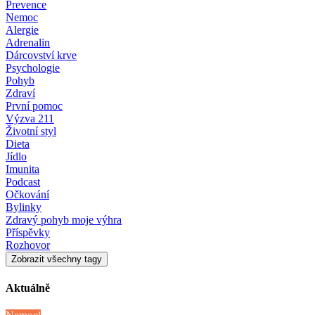
Prevence
Nemoc
Alergie
Adrenalin
Dárcovství krve
Psychologie
Pohyb
Zdraví
První pomoc
Výzva 211
Životní styl
Dieta
Jídlo
Imunita
Podcast
Očkování
Bylinky
Zdravý pohyb moje výhra
Příspěvky
Rozhovor
Zobrazit všechny tagy
Aktuálně