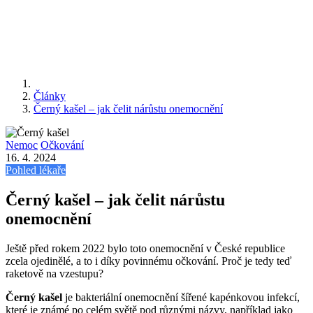
Články
Černý kašel – jak čelit nárůstu onemocnění
Nemoc
Očkování
16. 4. 2024
Pohled lékaře
Černý kašel – jak čelit nárůstu
onemocnění
Ještě před rokem 2022 bylo toto onemocnění v České republice
zcela ojedinělé, a to i díky povinnému očkování. Proč je tedy teď
raketově na vzestupu?
Černý kašel
je bakteriální onemocnění šířené kapénkovou infekcí,
které je známé po celém světě pod různými názvy, například jako