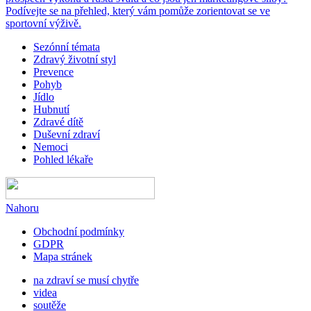
Podívejte se na přehled, který vám pomůže zorientovat se ve
sportovní výživě.
Sezónní témata
Zdravý životní styl
Prevence
Pohyb
Jídlo
Hubnutí
Zdravé dítě
Duševní zdraví
Nemoci
Pohled lékaře
Nahoru
Obchodní podmínky
GDPR
Mapa stránek
na zdraví se musí chytře
videa
soutěže