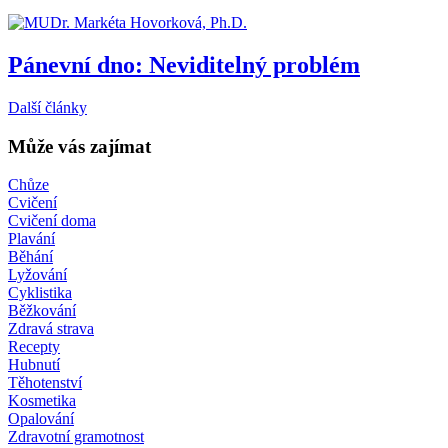
Pánevní dno: Neviditelný problém
Další články
Může vás zajímat
Chůze
Cvičení
Cvičení doma
Plavání
Běhání
Lyžování
Cyklistika
Běžkování
Zdravá strava
Recepty
Hubnutí
Těhotenství
Kosmetika
Opalování
Zdravotní gramotnost