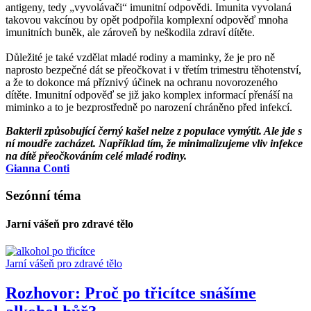
antigeny, tedy „vyvolávači“ imunitní odpovědi. Imunita vyvolaná
takovou vakcínou by opět podpořila komplexní odpověď mnoha
imunitních buněk, ale zároveň by neškodila zdraví dítěte.
Důležité je také vzdělat mladé rodiny a maminky, že je pro ně
naprosto bezpečné dát se přeočkovat i v třetím trimestru těhotenství,
a že to dokonce má příznivý účinek na ochranu novorozeného
dítěte. Imunitní odpověď se již jako komplex informací přenáší na
miminko a to je bezprostředně po narození chráněno před infekcí.
Bakterii způsobující černý kašel nelze z populace vymýtit. Ale jde s
ní moudře zacházet. Například tím, že minimalizujeme vliv infekce
na dítě přeočkováním celé mladé rodiny.
Gianna Conti
Sezónní téma
Jarní vášeň pro zdravé tělo
Jarní vášeň pro zdravé tělo
Rozhovor: Proč po třicítce snášíme