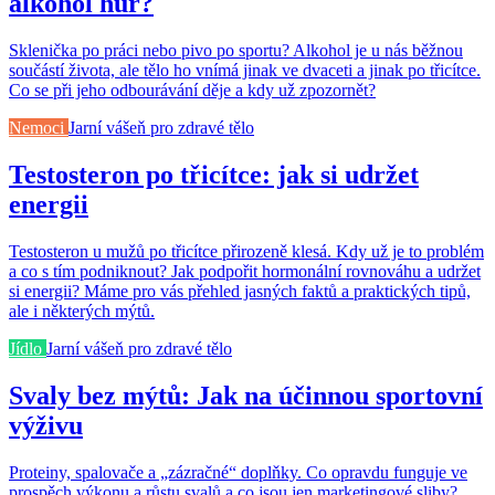
alkohol hůř?
Sklenička po práci nebo pivo po sportu? Alkohol je u nás běžnou
součástí života, ale tělo ho vnímá jinak ve dvaceti a jinak po třicítce.
Co se při jeho odbourávání děje a kdy už zpozornět?
Nemoci
Jarní vášeň pro zdravé tělo
Testosteron po třicítce: jak si udržet
energii
Testosteron u mužů po třicítce přirozeně klesá. Kdy už je to problém
a co s tím podniknout? Jak podpořit hormonální rovnováhu a udržet
si energii? Máme pro vás přehled jasných faktů a praktických tipů,
ale i některých mýtů.
Jídlo
Jarní vášeň pro zdravé tělo
Svaly bez mýtů: Jak na účinnou sportovní
výživu
Proteiny, spalovače a „zázračné“ doplňky. Co opravdu funguje ve
prospěch výkonu a růstu svalů a co jsou jen marketingové sliby?