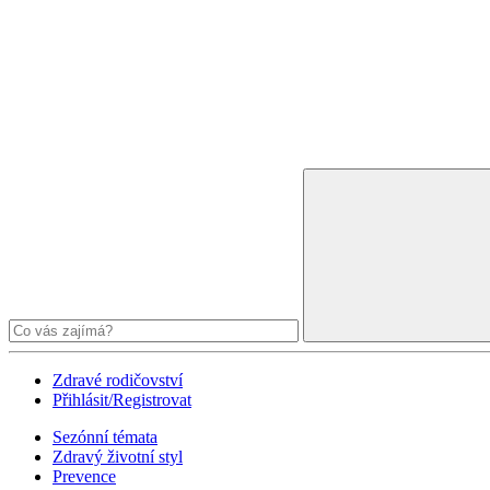
Zdravé rodičovství
Přihlásit/Registrovat
Sezónní témata
Zdravý životní styl
Prevence