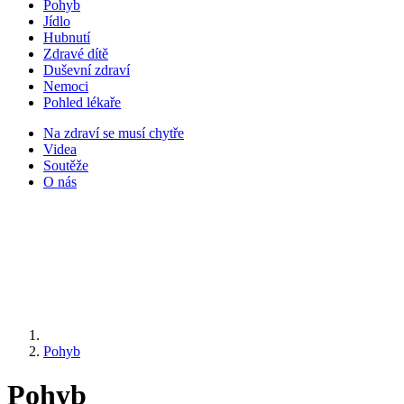
Pohyb
Jídlo
Hubnutí
Zdravé dítě
Duševní zdraví
Nemoci
Pohled lékaře
Na zdraví se musí chytře
Videa
Soutěže
O nás
Pohyb
Pohyb