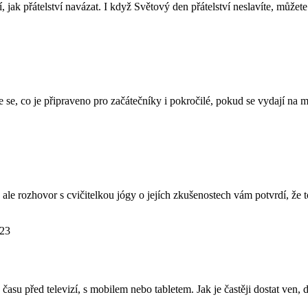
í, jak přátelství navázat. I když Světový den přátelství neslavíte, můžete
 se, co je připraveno pro začátečníky i pokročilé, pokud se vydají na 
ale rozhovor s cvičitelkou jógy o jejích zkušenostech vám potvrdí, že to
023
asu před televizí, s mobilem nebo tabletem. Jak je častěji dostat ven, 