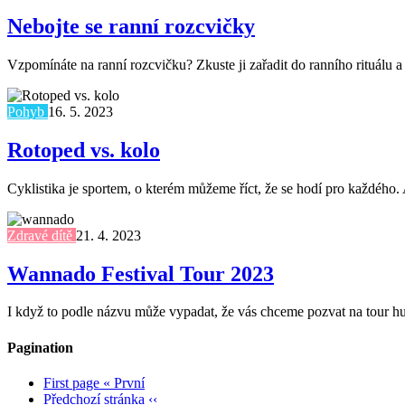
Nebojte se ranní rozcvičky
Vzpomínáte na ranní rozcvičku? Zkuste ji zařadit do ranního rituálu
Pohyb
16. 5. 2023
Rotoped vs. kolo
Cyklistika je sportem, o kterém můžeme říct, že se hodí pro každého. 
Zdravé dítě
21. 4. 2023
Wannado Festival Tour 2023
I když to podle názvu může vypadat, že vás chceme pozvat na tour hu
Pagination
First page
« První
Předchozí stránka
‹‹