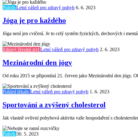
Pohyb
Letní vášeň pro zdravý pohyb
6. 6. 2023
Jóga je pro každého
Jóga není jen cvičení. Je to celý systém fyzických, dechových i mentál
Zdravý životní styl
Letní vášeň pro zdravý pohyb
2. 6. 2023
Mezinárodní den jógy
Od roku 2015 se připomíná 21. červen jako Mezinárodní den jógy. O
Pohled lékaře
Letní vášeň pro zdravý pohyb
1. 6. 2023
Sportování a zvýšený cholesterol
Jak vlastně ovlivní pohybová aktivita vaše hospodaření s cholesterole
Pohyb
30. 5. 2023