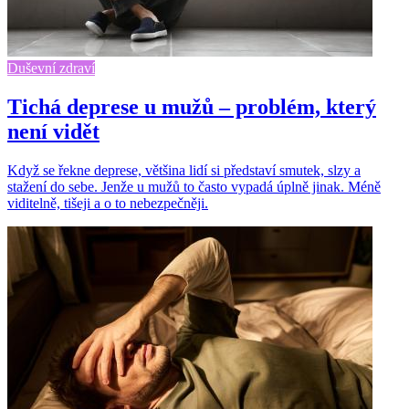
Duševní zdraví
Tichá deprese u mužů – problém, který
není vidět
Když se řekne deprese, většina lidí si představí smutek, slzy a
stažení do sebe. Jenže u mužů to často vypadá úplně jinak. Méně
viditelně, tišeji a o to nebezpečněji.