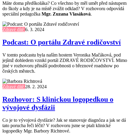
Máte doma předškoláka? Co všechno by měl umět před nástupem
do školy a kdy je na místě zvážit odklad? V rozhovoru odpovídá
speciální pedagožka
Mgr. Zuzana Vlasáková
.
Zdravé dítě
6. 3. 2024
Podcast: O portálu Zdravé rodičovství
V tomto podcastu byla naším hostem Veronika Mačáková, pod
jejímž dohledem vznikl portál ZDRAVÉ RODIČOVSTVÍ. Mimo
jiné v rozhovoru přináší podrobnosti o březnové roadshow po
českých městech.
Zdravé dítě
28. 2. 2024
Rozhovor: S klinickou logopedkou o
vývojové dysfázii
Co je to vývojová dysfázie? Jak se stanovuje diagnóza a jak se dá
tato porucha řeči léčit? V rozhovoru jsme se ptali klinické
logopedky Mgr. Barbory Richtrové.