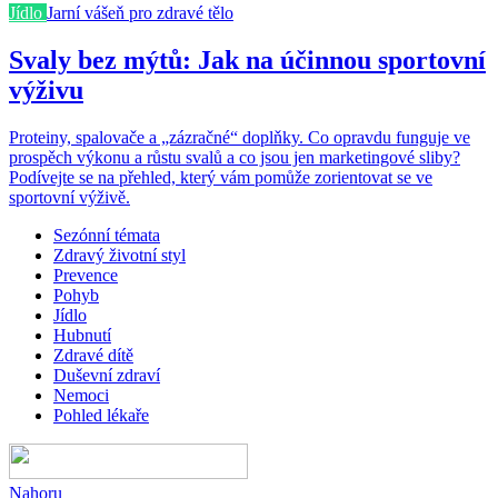
Jídlo
Jarní vášeň pro zdravé tělo
Svaly bez mýtů: Jak na účinnou sportovní
výživu
Proteiny, spalovače a „zázračné“ doplňky. Co opravdu funguje ve
prospěch výkonu a růstu svalů a co jsou jen marketingové sliby?
Podívejte se na přehled, který vám pomůže zorientovat se ve
sportovní výživě.
Sezónní témata
Zdravý životní styl
Prevence
Pohyb
Jídlo
Hubnutí
Zdravé dítě
Duševní zdraví
Nemoci
Pohled lékaře
Nahoru