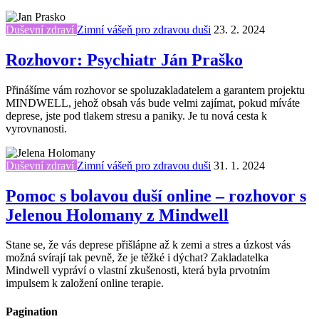
Duševní zdraví
Zimní vášeň pro zdravou duši
23. 2. 2024
Rozhovor: Psychiatr Ján Praško
Přinášíme vám rozhovor se spoluzakladatelem a garantem projektu
MINDWELL, jehož obsah vás bude velmi zajímat, pokud míváte
deprese, jste pod tlakem stresu a paniky. Je tu nová cesta k
vyrovnanosti.
Duševní zdraví
Zimní vášeň pro zdravou duši
31. 1. 2024
Pomoc s bolavou duší online – rozhovor s
Jelenou Holomany z Mindwell
Stane se, že vás deprese přišlápne až k zemi a stres a úzkost vás
možná svírají tak pevně, že je těžké i dýchat? Zakladatelka
Mindwell vypráví o vlastní zkušenosti, která byla prvotním
impulsem k založení online terapie.
Pagination