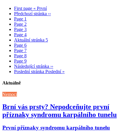
First page
« První
Předchozí stránka
‹‹
Page
1
Page
2
Page
3
Page
4
Aktuální stránka
5
Page
6
Page
7
Page
8
Page
9
Následující stránka
››
Poslední stránka
Poslední »
Aktuálně
Nemoci
Brní vás prsty? Nepodceňujte první
příznaky syndromu karpálního tunelu
První příznaky syndromu karpálního tunelu