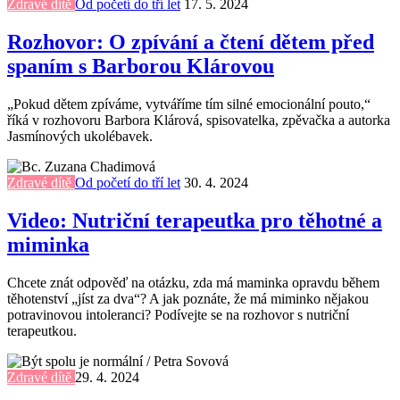
Zdravé dítě
Od početí do tří let
17. 5. 2024
Rozhovor: O zpívání a čtení dětem před
spaním s Barborou Klárovou
„Pokud dětem zpíváme, vytváříme tím silné emocionální pouto,“
říká v rozhovoru Barbora Klárová, spisovatelka, zpěvačka a autorka
Jasmínových ukolébavek.
Zdravé dítě
Od početí do tří let
30. 4. 2024
Video: Nutriční terapeutka pro těhotné a
miminka
Chcete znát odpověď na otázku, zda má maminka opravdu během
těhotenství „jíst za dva“? A jak poznáte, že má miminko nějakou
potravinovou intoleranci? Podívejte se na rozhovor s nutriční
terapeutkou.
Zdravé dítě
29. 4. 2024