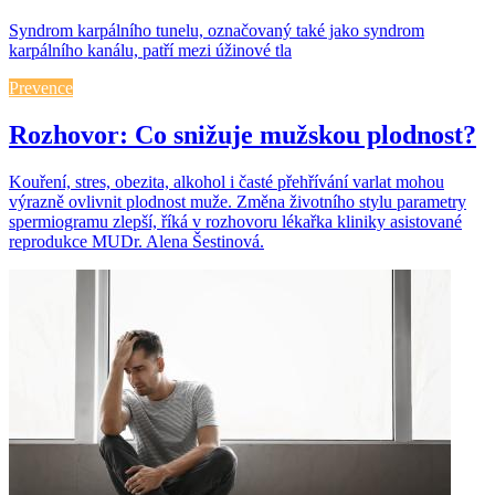
Syndrom karpálního tunelu, označovaný také jako syndrom
karpálního kanálu, patří mezi úžinové tla
Prevence
Rozhovor: Co snižuje mužskou plodnost?
Kouření, stres, obezita, alkohol i časté přehřívání varlat mohou
výrazně ovlivnit plodnost muže. Změna životního stylu parametry
spermiogramu zlepší, říká v rozhovoru lékařka kliniky asistované
reprodukce MUDr. Alena Šestinová.