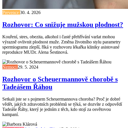
Prevence
30. 4. 2026
Rozhovor: Co snižuje mužskou plodnost?
Kouření, stres, obezita, alkohol i časté přehřívání varlat mohou
výrazně ovlivnit plodnost muže. Změna životního stylu parametry
spermiogramu zlepší, říká v rozhovoru lékařka kliniky asistované
reprodukce MUDr. Alena Šestinová.
Nemoci
29. 5. 2024
Rozhovor o Scheuermannově chorobě s
Tadeášem Řáhou
Setkali jste se s pojmem Scheuermannova choroba? Proč je dobré
vědět, jakých zdravotních problémů se týká, se dozvíte z odpovědí
Tadeáše Řáhy, který je jedním z těch, kdo stojí za osvětovou
kampaní.