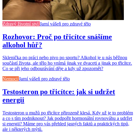
Zdravý životní styl
Jarní vášeň pro zdravé tělo
Rozhovor: Proč po třicítce snášíme
alkohol hůř?
Sklenička po práci nebo pivo po sportu? Alkohol je u nás běžnou
součástí života, ale tělo ho vnímá jinak ve dvaceti a jinak po třicítce.
Co se při jeho odbourávání děje a kdy už zpozornět?
Nemoci
Jarní vášeň pro zdravé tělo
Testosteron po třicítce: jak si udržet
energii
Testosteron u mužů po třicítce přirozeně klesá. Kdy už je to problém
a co s tím podniknout? Jak podpořit hormonální rovnováhu a udržet
si energii? Máme pro vás přehled jasných faktů a praktických tipů,
ale i některých mýtů.