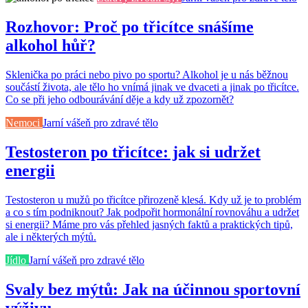
Rozhovor: Proč po třicítce snášíme
alkohol hůř?
Sklenička po práci nebo pivo po sportu? Alkohol je u nás běžnou
součástí života, ale tělo ho vnímá jinak ve dvaceti a jinak po třicítce.
Co se při jeho odbourávání děje a kdy už zpozornět?
Nemoci
Jarní vášeň pro zdravé tělo
Testosteron po třicítce: jak si udržet
energii
Testosteron u mužů po třicítce přirozeně klesá. Kdy už je to problém
a co s tím podniknout? Jak podpořit hormonální rovnováhu a udržet
si energii? Máme pro vás přehled jasných faktů a praktických tipů,
ale i některých mýtů.
Jídlo
Jarní vášeň pro zdravé tělo
Svaly bez mýtů: Jak na účinnou sportovní
výživu