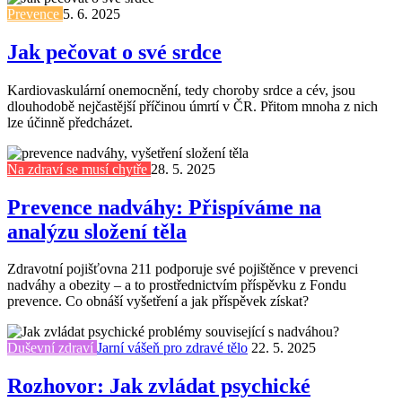
Prevence
5. 6. 2025
Jak pečovat o své srdce
Kardiovaskulární onemocnění, tedy choroby srdce a cév, jsou
dlouhodobě nejčastější příčinou úmrtí v ČR. Přitom mnoha z nich
lze účinně předcházet.
Na zdraví se musí chytře
28. 5. 2025
Prevence nadváhy: Přispíváme na
analýzu složení těla
Zdravotní pojišťovna 211 podporuje své pojištěnce v prevenci
nadváhy a obezity – a to prostřednictvím příspěvku z Fondu
prevence. Co obnáší vyšetření a jak příspěvek získat?
Duševní zdraví
Jarní vášeň pro zdravé tělo
22. 5. 2025
Rozhovor: Jak zvládat psychické