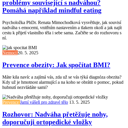
problémy související s nadváhou?
Pomáhá například mindful eating
Psycholožka PhDr. Renata Mimochodková vysvětluje, jak souvisí
nadváha s emocemi, vnitřním nastavením a tlakem okolí a jak najít
cestu k přijetí vlastního těla i sebe sama. Začtěte se do rozhovoru s
ní.
Nemoci
20. 5. 2025
Prevence obezity: Jak spočítat BMI?
Máte kila navíc a zajímá vás, zda už se vás týká diagnóza obezita?
Kdy už je hmotnost alarmující a na koho se obrátit o pomoc, pokud
hubnutí nezvládáte sami?
Prevence
Jarní vášeň pro zdravé tělo
13. 5. 2025
Rozhovor: Nadváha přetěžuje nohy,
doporučuji ortopedické vložky