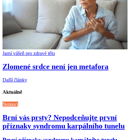
Jarní vášeň pro zdravé tělo
Zlomené srdce není jen metafora
Další články
Aktuálně
Nemoci
Brní vás prsty? Nepodceňujte první
příznaky syndromu karpálního tunelu
První příznaky syndromu karpálního tunelu