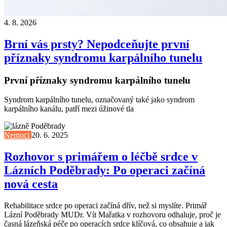
4. 8. 2026
Brní vás prsty? Nepodceňujte první
příznaky syndromu karpálního tunelu
První příznaky syndromu karpálního tunelu
Syndrom karpálního tunelu, označovaný také jako syndrom
karpálního kanálu, patří mezi úžinové tla
Nemoci
20. 6. 2025
Rozhovor s primářem o léčbě srdce v
Lázních Poděbrady: Po operaci začíná
nová cesta
Rehabilitace srdce po operaci začíná dřív, než si myslíte. Primář
Lázní Poděbrady MUDr. Vít Mařatka v rozhovoru odhaluje, proč je
časná lázeňská péče po operacích srdce klíčová, co obsahuje a jak