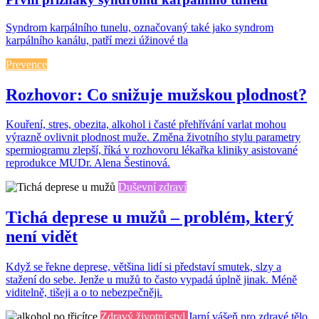
Syndrom karpálního tunelu, označovaný také jako syndrom
karpálního kanálu, patří mezi úžinové tla
Prevence
Rozhovor: Co snižuje mužskou plodnost?
Kouření, stres, obezita, alkohol i časté přehřívání varlat mohou
výrazně ovlivnit plodnost muže. Změna životního stylu parametry
spermiogramu zlepší, říká v rozhovoru lékařka kliniky asistované
reprodukce MUDr. Alena Šestinová.
Duševní zdraví
Tichá deprese u mužů – problém, který
není vidět
Když se řekne deprese, většina lidí si představí smutek, slzy a
stažení do sebe. Jenže u mužů to často vypadá úplně jinak. Méně
viditelně, tišeji a o to nebezpečněji.
Zdravý životní styl
Jarní vášeň pro zdravé tělo