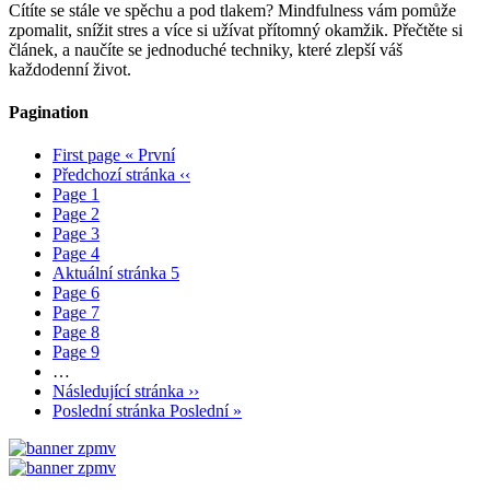
Cítíte se stále ve spěchu a pod tlakem? Mindfulness vám pomůže
zpomalit, snížit stres a více si užívat přítomný okamžik. Přečtěte si
článek, a naučíte se jednoduché techniky, které zlepší váš
každodenní život.
Pagination
First page
« První
Předchozí stránka
‹‹
Page
1
Page
2
Page
3
Page
4
Aktuální stránka
5
Page
6
Page
7
Page
8
Page
9
…
Následující stránka
››
Poslední stránka
Poslední »