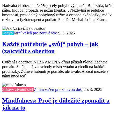
Nadváha či obezita přetěžuje celý pohybový aparát. Bolí záda, krční
páteř, klouby, propadá se nožní klenba… Nezbytná je redukce
hmotnosti, pravidelný pohybový režim a ortopedické vložky, radí v
rozhovoru fyzioterapeut a podiatr PaedDr. Michal Joshua Frána.
Pohyb
Jarní vášeň pro zdravé tělo
9. 5. 2025
Každý potřebuje „svůj“ pohyb – jak
(za)cvičit s obezitou
Cvičení s obezitou NEZNAMENÁ dřinu pětkrát týdně. Začněte
pomalu. Stačí používat schody místo výtahu a chodit na krátké
procházky. Zdravé hubnutí je pomalé, ale trvalé. A začít můžete s
námi hned teď.
Zdravý životní styl
Zimní vášeň pro zdravou duši
25. 3. 2025
Mindfulness: Proč je důležité zpomalit a
jak na to