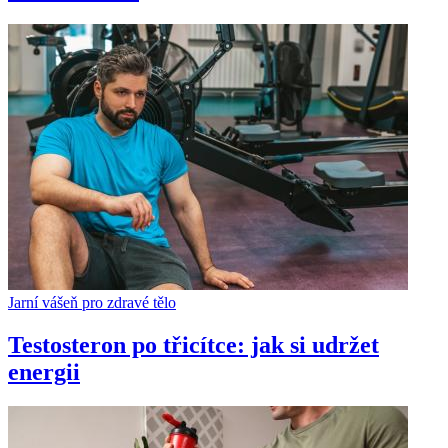
Jarní vášeň pro zdravé tělo
Testosteron po třicítce: jak si udržet
energii