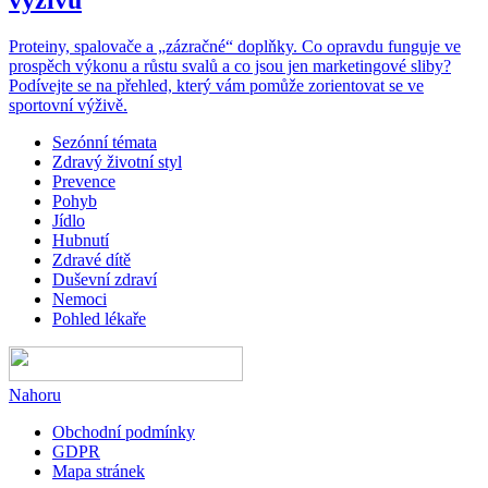
Proteiny, spalovače a „zázračné“ doplňky. Co opravdu funguje ve
prospěch výkonu a růstu svalů a co jsou jen marketingové sliby?
Podívejte se na přehled, který vám pomůže zorientovat se ve
sportovní výživě.
Sezónní témata
Zdravý životní styl
Prevence
Pohyb
Jídlo
Hubnutí
Zdravé dítě
Duševní zdraví
Nemoci
Pohled lékaře
Nahoru
Obchodní podmínky
GDPR
Mapa stránek