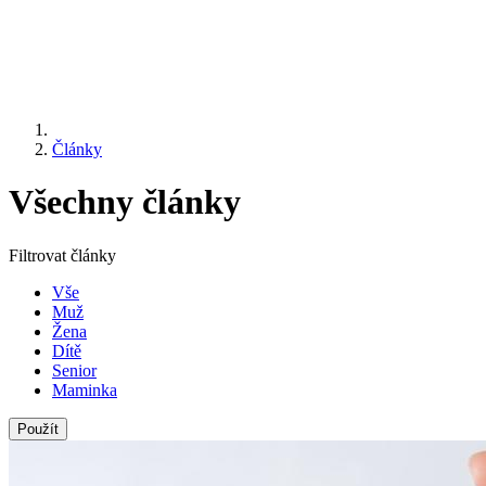
Články
Všechny články
Filtrovat články
Vše
Muž
Žena
Dítě
Senior
Maminka