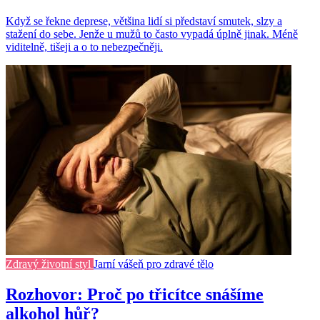
Když se řekne deprese, většina lidí si představí smutek, slzy a
stažení do sebe. Jenže u mužů to často vypadá úplně jinak. Méně
viditelně, tišeji a o to nebezpečněji.
Zdravý životní styl
Jarní vášeň pro zdravé tělo
Rozhovor: Proč po třicítce snášíme
alkohol hůř?