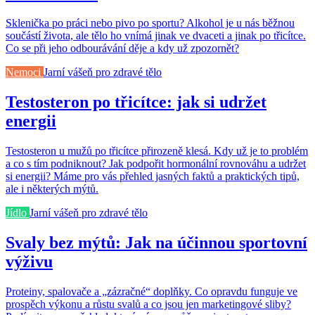
Sklenička po práci nebo pivo po sportu? Alkohol je u nás běžnou
součástí života, ale tělo ho vnímá jinak ve dvaceti a jinak po třicítce.
Co se při jeho odbourávání děje a kdy už zpozornět?
Nemoci
Jarní vášeň pro zdravé tělo
Testosteron po třicítce: jak si udržet
energii
Testosteron u mužů po třicítce přirozeně klesá. Kdy už je to problém
a co s tím podniknout? Jak podpořit hormonální rovnováhu a udržet
si energii? Máme pro vás přehled jasných faktů a praktických tipů,
ale i některých mýtů.
Jídlo
Jarní vášeň pro zdravé tělo
Svaly bez mýtů: Jak na účinnou sportovní
výživu
Proteiny, spalovače a „zázračné“ doplňky. Co opravdu funguje ve
prospěch výkonu a růstu svalů a co jsou jen marketingové sliby?