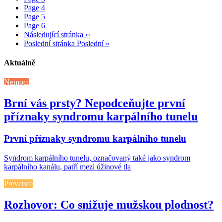
Page
4
Page
5
Page
6
Následující stránka
››
Poslední stránka
Poslední »
Aktuálně
Nemoci
Brní vás prsty? Nepodceňujte první
příznaky syndromu karpálního tunelu
První příznaky syndromu karpálního tunelu
Syndrom karpálního tunelu, označovaný také jako syndrom
karpálního kanálu, patří mezi úžinové tla
Prevence
Rozhovor: Co snižuje mužskou plodnost?