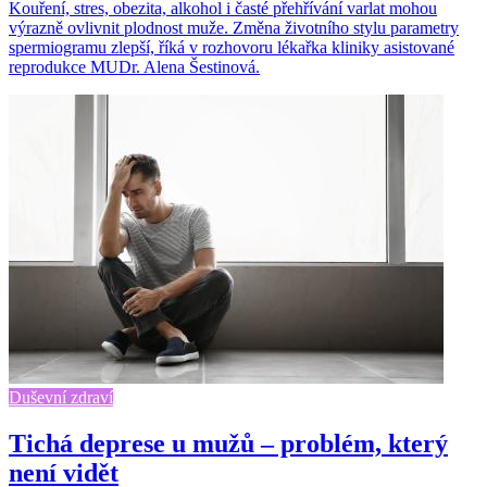
Kouření, stres, obezita, alkohol i časté přehřívání varlat mohou
výrazně ovlivnit plodnost muže. Změna životního stylu parametry
spermiogramu zlepší, říká v rozhovoru lékařka kliniky asistované
reprodukce MUDr. Alena Šestinová.
Duševní zdraví
Tichá deprese u mužů – problém, který
není vidět