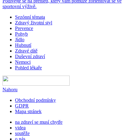
Podívejte se na přehled, který vám pomůže zorientovat se ve
sportovní výživě.
Sezónní témata
Zdravý životní styl
Prevence
Pohyb
Jídlo
Hubnutí
Zdravé dítě
Duševní zdraví
Nemoci
Pohled lékaře
Nahoru
Obchodní podmínky
GDPR
Mapa stránek
na zdraví se musí chytře
videa
soutěže
o nás