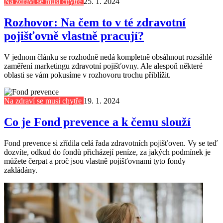
Na zdraví se musí chytře
25. 1. 2024
Rozhovor: Na čem to v té zdravotní
pojišťovně vlastně pracují?
V jednom článku se rozhodně nedá kompletně obsáhnout rozsáhlé
zaměření marketingu zdravotní pojišťovny. Ale alespoň některé
oblasti se vám pokusíme v rozhovoru trochu přiblížit.
Na zdraví se musí chytře
19. 1. 2024
Co je Fond prevence a k čemu slouží
Fond prevence si zřídila celá řada zdravotních pojišťoven. Vy se teď
dozvíte, odkud do fondů přicházejí peníze, za jakých podmínek je
můžete čerpat a proč jsou vlastně pojišťovnami tyto fondy
zakládány.