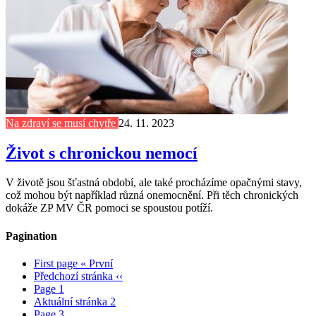
Na zdraví se musí chytře
24. 11. 2023
Život s chronickou nemocí
V životě jsou šťastná období, ale také procházíme opačnými stavy,
což mohou být například různá onemocnění. Při těch chronických
dokáže ZP MV ČR pomoci se spoustou potíží.
Pagination
First page
« První
Předchozí stránka
‹‹
Page
1
Aktuální stránka
2
Page
3