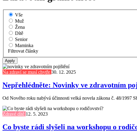
Vše
Muž
Žena
Dítě
Senior
Maminka
Filtrovat články
Na zdraví se musí chytře
30. 12. 2025
Nepřehlédněte: Novinky ve zdravotním poj
Od Nového roku nabývá účinnosti velká novela zákona č. 48/1997 Sb.
Zdravé dítě
12. 5. 2023
Co byste rádi slyšeli na workshopu o rodič