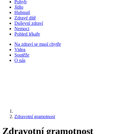
Pohyb
Jídlo
Hubnutí
Zdravé dítě
Duševní zdraví
Nemoci
Pohled lékaře
Na zdraví se musí chytře
Videa
Soutěže
O nás
Zdravotní gramotnost
Zdravotní gramotnost