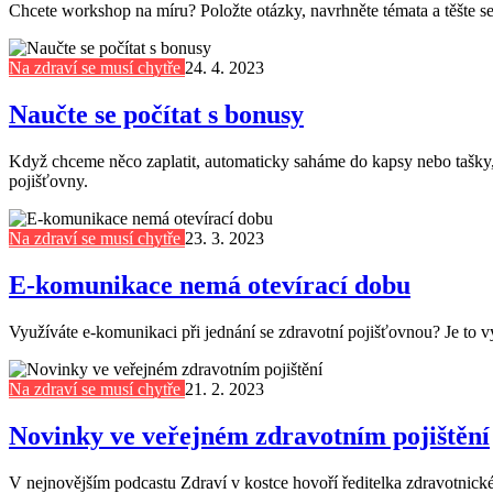
Chcete workshop na míru? Položte otázky, navrhněte témata a těšte 
Na zdraví se musí chytře
24. 4. 2023
Naučte se počítat s bonusy
Když chceme něco zaplatit, automaticky saháme do kapsy nebo tašky, 
pojišťovny.
Na zdraví se musí chytře
23. 3. 2023
E-komunikace nemá otevírací dobu
Využíváte e-komunikaci při jednání se zdravotní pojišťovnou? Je to v
Na zdraví se musí chytře
21. 2. 2023
Novinky ve veřejném zdravotním pojištění
V nejnovějším podcastu Zdraví v kostce hovoří ředitelka zdravotn