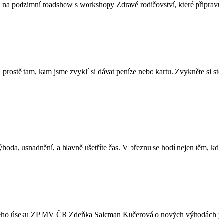
se na podzimní roadshow s workshopy Zdravé rodičovství, které připr
prostě tam, kam jsme zvyklí si dávat peníze nebo kartu. Zvykněte si s
ýhoda, usnadnění, a hlavně ušetříte čas. V březnu se hodí nejen těm, k
ického úseku ZP MV ČR Zdeňka Salcman Kučerová o nových výhodách p