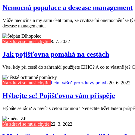
Nemocná populace a desease management
Může medicína a my sami čelit tomu, že civilizační onemocnění se tý
desease managementu.
Na zdraví se musí chytře
8. 7. 2022
Jak pojišťovna pomáhá na cestách
Víte, kdy při cestě do zahraničí použijete EHIC? A co to vlastně je? 
Na zdraví se musí chytře
Letní vášeň pro zdravý pohyb
20. 6. 2022
Hýbejte se! Pojišťovna vám přispěje
Hýbáte se rádi? A navíc s celou rodinou? Nenechte ležet ladem příspě
Na zdraví se musí chytře
22. 3. 2022