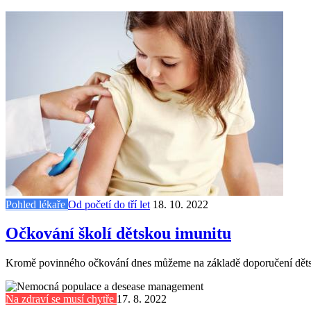
Pohled lékaře
Od početí do tří let
18. 10. 2022
Očkování školí dětskou imunitu
Kromě povinného očkování dnes můžeme na základě doporučení dětské
Na zdraví se musí chytře
17. 8. 2022