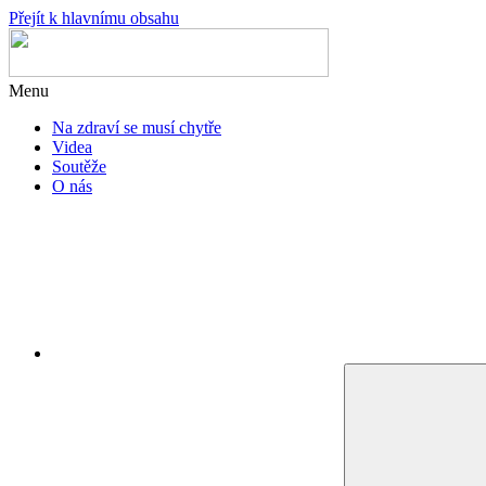
Přejít k hlavnímu obsahu
Menu
Na zdraví se musí chytře
Videa
Soutěže
O nás