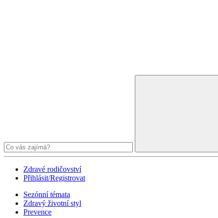
Zdravé rodičovství
Přihlásit/Registrovat
Sezónní témata
Zdravý životní styl
Prevence