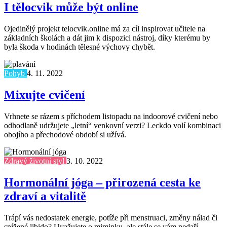
I tělocvik může být online
Ojedinělý projekt telocvik.online má za cíl inspirovat učitele na
základních školách a dát jim k dispozici nástroj, díky kterému by
byla škoda v hodinách tělesné výchovy chybět.
Pohyb
4. 11. 2022
Mixujte cvičení
Vrhnete se rázem s příchodem listopadu na indoorové cvičení nebo
odhodlaně udržujete „letní“ venkovní verzi? Leckdo volí kombinaci
obojího a přechodové období si užívá.
Zdravý životní styl
3. 10. 2022
Hormonální jóga – přirozená cesta ke
zdraví a vitalitě
Trápí vás nedostatek energie, potíže při menstruaci, změny nálad či
snížené libido? Uvažujete o miminku, ale stále se vám nedaří