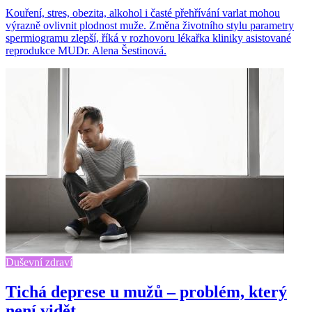
Kouření, stres, obezita, alkohol i časté přehřívání varlat mohou
výrazně ovlivnit plodnost muže. Změna životního stylu parametry
spermiogramu zlepší, říká v rozhovoru lékařka kliniky asistované
reprodukce MUDr. Alena Šestinová.
Duševní zdraví
Tichá deprese u mužů – problém, který
není vidět