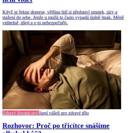
Když se řekne deprese, většina lidí si představí smutek, slzy a
stažení do sebe. Jenže u mužů to často vypadá úplně jinak. Méně
viditelně, tišeji a o to nebezpečněji.
Zdravý životní styl
Jarní vášeň pro zdravé tělo
Rozhovor: Proč po třicítce snášíme