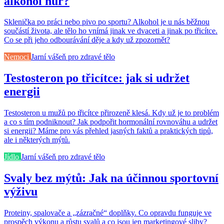
alkohol hůř?
Sklenička po práci nebo pivo po sportu? Alkohol je u nás běžnou
součástí života, ale tělo ho vnímá jinak ve dvaceti a jinak po třicítce.
Co se při jeho odbourávání děje a kdy už zpozornět?
Nemoci
Jarní vášeň pro zdravé tělo
Testosteron po třicítce: jak si udržet
energii
Testosteron u mužů po třicítce přirozeně klesá. Kdy už je to problém
a co s tím podniknout? Jak podpořit hormonální rovnováhu a udržet
si energii? Máme pro vás přehled jasných faktů a praktických tipů,
ale i některých mýtů.
Jídlo
Jarní vášeň pro zdravé tělo
Svaly bez mýtů: Jak na účinnou sportovní
výživu
Proteiny, spalovače a „zázračné“ doplňky. Co opravdu funguje ve
prospěch výkonu a růstu svalů a co jsou jen marketingové sliby?