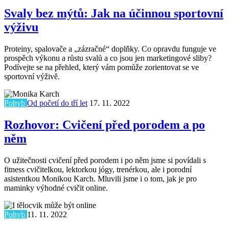
Svaly bez mýtů: Jak na účinnou sportovní
výživu
Proteiny, spalovače a „zázračné“ doplňky. Co opravdu funguje ve
prospěch výkonu a růstu svalů a co jsou jen marketingové sliby?
Podívejte se na přehled, který vám pomůže zorientovat se ve
sportovní výživě.
Pohyb
Od početí do tří let
17. 11. 2022
Rozhovor: Cvičení před porodem a po
něm
O užitečnosti cvičení před porodem i po něm jsme si povídali s
fitness cvičitelkou, lektorkou jógy, trenérkou, ale i porodní
asistentkou Monikou Karch. Mluvili jsme i o tom, jak je pro
maminky výhodné cvičit online.
Pohyb
11. 11. 2022