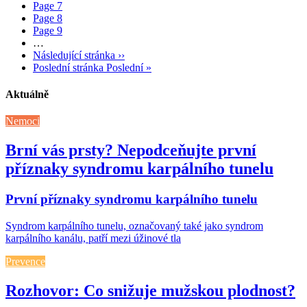
Page
7
Page
8
Page
9
…
Následující stránka
››
Poslední stránka
Poslední »
Aktuálně
Nemoci
Brní vás prsty? Nepodceňujte první
příznaky syndromu karpálního tunelu
První příznaky syndromu karpálního tunelu
Syndrom karpálního tunelu, označovaný také jako syndrom
karpálního kanálu, patří mezi úžinové tla
Prevence
Rozhovor: Co snižuje mužskou plodnost?