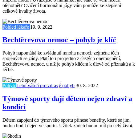
otěhotnět? Cvičení hormonální jógy vám pomůže ke zlepšení
celkové kvality života.
Pohled lékaře
19. 9. 2022
Bechtěrevova nemoc – pohyb je klíč
Pohyb napomáhá ke zvládnutí mnoha nemocí, zejména těch
spojených se zády. Platí to i pro jedno z častých onemocnění,
Bechtěrevovu nemoc, u níž je pohyb klíčem k úlevě od příznaků a k
léčbě.
Pohyb
Letní vášeň pro zdravý pohyb
30. 8. 2022
Týmové sporty dají dětem nejen zdraví a
kondici
Dětem zapojení do týmového sportu přinese benefity, které se jim
budou hodit nejen ve sportu. Užitek z nich budou mít po celý život.