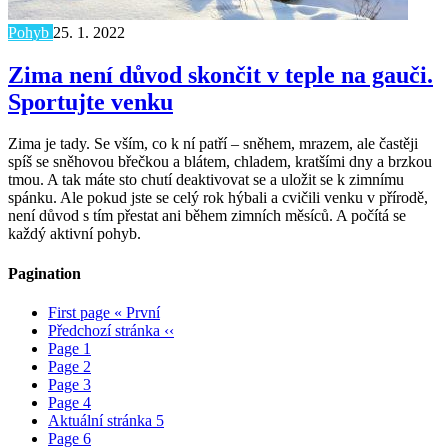
Pohyb
25. 1. 2022
Zima není důvod skončit v teple na gauči.
Sportujte venku
Zima je tady. Se vším, co k ní patří – sněhem, mrazem, ale častěji
spíš se sněhovou břečkou a blátem, chladem, kratšími dny a brzkou
tmou. A tak máte sto chutí deaktivovat se a uložit se k zimnímu
spánku. Ale pokud jste se celý rok hýbali a cvičili venku v přírodě,
není důvod s tím přestat ani během zimních měsíců. A počítá se
každý aktivní pohyb.
Pagination
First page
« První
Předchozí stránka
‹‹
Page
1
Page
2
Page
3
Page
4
Aktuální stránka
5
Page
6