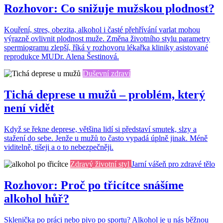
Rozhovor: Co snižuje mužskou plodnost?
Kouření, stres, obezita, alkohol i časté přehřívání varlat mohou
výrazně ovlivnit plodnost muže. Změna životního stylu parametry
spermiogramu zlepší, říká v rozhovoru lékařka kliniky asistované
reprodukce MUDr. Alena Šestinová.
Duševní zdraví
Tichá deprese u mužů – problém, který
není vidět
Když se řekne deprese, většina lidí si představí smutek, slzy a
stažení do sebe. Jenže u mužů to často vypadá úplně jinak. Méně
viditelně, tišeji a o to nebezpečněji.
Zdravý životní styl
Jarní vášeň pro zdravé tělo
Rozhovor: Proč po třicítce snášíme
alkohol hůř?
Sklenička po práci nebo pivo po sportu? Alkohol je u nás běžnou