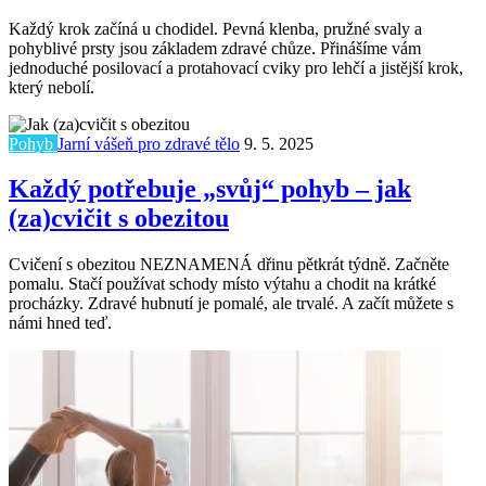
Každý krok začíná u chodidel. Pevná klenba, pružné svaly a
pohyblivé prsty jsou základem zdravé chůze. Přinášíme vám
jednoduché posilovací a protahovací cviky pro lehčí a jistější krok,
který nebolí.
Pohyb
Jarní vášeň pro zdravé tělo
9. 5. 2025
Každý potřebuje „svůj“ pohyb – jak
(za)cvičit s obezitou
Cvičení s obezitou NEZNAMENÁ dřinu pětkrát týdně. Začněte
pomalu. Stačí používat schody místo výtahu a chodit na krátké
procházky. Zdravé hubnutí je pomalé, ale trvalé. A začít můžete s
námi hned teď.