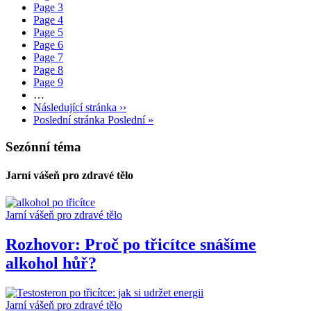
Page
3
Page
4
Page
5
Page
6
Page
7
Page
8
Page
9
…
Následující stránka
››
Poslední stránka
Poslední »
Sezónní téma
Jarní vášeň pro zdravé tělo
Jarní vášeň pro zdravé tělo
Rozhovor: Proč po třicítce snášíme
alkohol hůř?
Jarní vášeň pro zdravé tělo