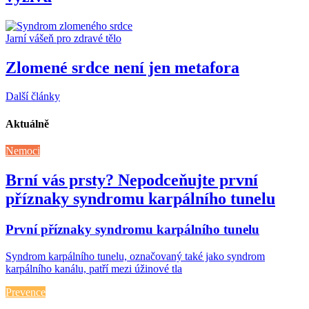
Jarní vášeň pro zdravé tělo
Zlomené srdce není jen metafora
Další články
Aktuálně
Nemoci
Brní vás prsty? Nepodceňujte první
příznaky syndromu karpálního tunelu
První příznaky syndromu karpálního tunelu
Syndrom karpálního tunelu, označovaný také jako syndrom
karpálního kanálu, patří mezi úžinové tla
Prevence