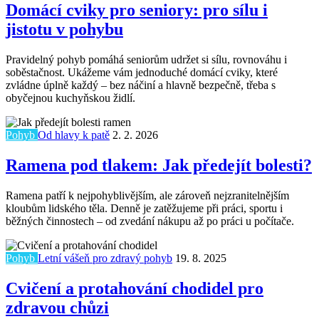
Domácí cviky pro seniory: pro sílu i
jistotu v pohybu
Pravidelný pohyb pomáhá seniorům udržet si sílu, rovnováhu i
soběstačnost. Ukážeme vám jednoduché domácí cviky, které
zvládne úplně každý – bez náčiní a hlavně bezpečně, třeba s
obyčejnou kuchyňskou židlí.
Pohyb
Od hlavy k patě
2. 2. 2026
Ramena pod tlakem: Jak předejít bolesti?
Ramena patří k nejpohyblivějším, ale zároveň nejzranitelnějším
kloubům lidského těla. Denně je zatěžujeme při práci, sportu i
běžných činnostech – od zvedání nákupu až po práci u počítače.
Pohyb
Letní vášeň pro zdravý pohyb
19. 8. 2025
Cvičení a protahování chodidel pro
zdravou chůzi