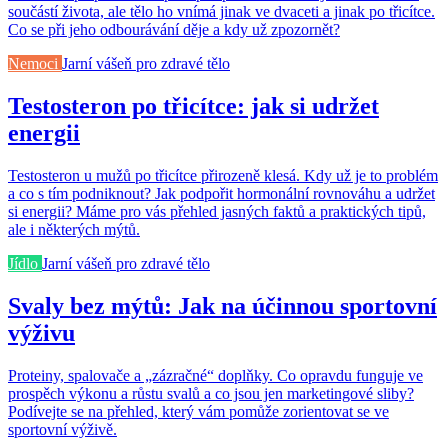
součástí života, ale tělo ho vnímá jinak ve dvaceti a jinak po třicítce.
Co se při jeho odbourávání děje a kdy už zpozornět?
Nemoci
Jarní vášeň pro zdravé tělo
Testosteron po třicítce: jak si udržet
energii
Testosteron u mužů po třicítce přirozeně klesá. Kdy už je to problém
a co s tím podniknout? Jak podpořit hormonální rovnováhu a udržet
si energii? Máme pro vás přehled jasných faktů a praktických tipů,
ale i některých mýtů.
Jídlo
Jarní vášeň pro zdravé tělo
Svaly bez mýtů: Jak na účinnou sportovní
výživu
Proteiny, spalovače a „zázračné“ doplňky. Co opravdu funguje ve
prospěch výkonu a růstu svalů a co jsou jen marketingové sliby?
Podívejte se na přehled, který vám pomůže zorientovat se ve
sportovní výživě.