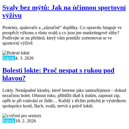
Svaly bez mýtů: Jak na účinnou sportovní
výživu
Proteiny, spalovače a „zázračné“ doplňky. Co opravdu funguje ve
prospěch výkonu a růstu svalů a co jsou jen marketingové sliby?
Podívejte se na přehled, který vám pomůže zorientovat se ve
sportovní výživě.
Pohyb
4. 3. 2026
Bolesti lokte: Proč nespat s rukou pod
hlavou?
Lokty. Nenápadné klouby, které bereme jako samozřejmost – dokud
nezačnou bolet. Ohnout ruku, přiblížit dlaň k ústům, zapnout zip,
opřít se při vstávání ze židle… Každý z těchto pohybů je výsledkem
spolupráce kostí, šlach, svalů, nervů a právě loktů.
Pohyb
18. 2. 2026