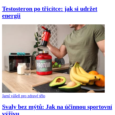
Testosteron po třicítce: jak si udržet
energii
Jarní vášeň pro zdravé tělo
Svaly bez mýtů: Jak na účinnou sportovní
výživu