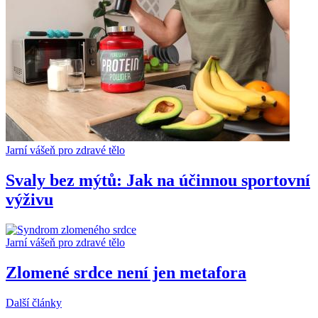
Jarní vášeň pro zdravé tělo
Svaly bez mýtů: Jak na účinnou sportovní
výživu
Jarní vášeň pro zdravé tělo
Zlomené srdce není jen metafora
Další články