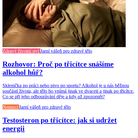
Zdravý životní styl
Jarní vášeň pro zdravé tělo
Rozhovor: Proč po třicítce snášíme
alkohol hůř?
Sklenička po práci nebo pivo po sportu? Alkohol je u nás běžnou
součástí života, ale tělo ho vnímá jinak ve dvaceti a jinak po třicítce.
Co se při jeho odbourávání děje a kdy už zpozornět?
Nemoci
Jarní vášeň pro zdravé tělo
Testosteron po třicítce: jak si udržet
energii