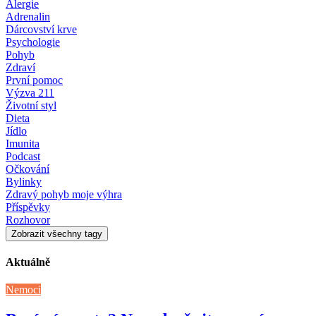
Alergie
Adrenalin
Dárcovství krve
Psychologie
Pohyb
Zdraví
První pomoc
Výzva 211
Životní styl
Dieta
Jídlo
Imunita
Podcast
Očkování
Bylinky
Zdravý pohyb moje výhra
Příspěvky
Rozhovor
Zobrazit všechny tagy
Aktuálně
Nemoci