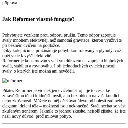
příprava.
Jak Reformer vlastně funguje?
Pohybujete vozíkem proti odporu pružin. Tento odpor zapojuje
svaly mnohem efektivněji než samotná gravitace, kterou využíváte
při běžném cvičení na podložce.
Díky kolejnicím a pružinám je pohyb kontrolovaný a plynulý, což
opět vede k vyšší efektivitě.
Reformer je konstruován s velkým důrazem na zapojení hlubokých
svalů, stabilitu a rovnováhu. I při jednoduchých cvicích pracují
svaly, o kterých jste možná ani nevěděli.
Pilates Reformer je víc než jen cvičební stroj – je to cesta ke
zdravějšímu tělu i klidnější mysli, a to bez ohledu na vaši kondici
nebo zkušenosti. Můžete od něj očekávat úlevu od bolestí zad nebo
elegantní držení těla – možnosti jsou nekonečné. Stačí nechat se vést
zkušeným trenérem. Jakmile to jednou zkusíte, nejspíš zjistíte, že jste
našli nový důvod, proč milovat pohyb.