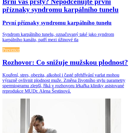
Brní vás prsty? Nepodceňujte první
příznaky syndromu karpálního tunelu
První příznaky syndromu karpálního tunelu
Syndrom karpálního tunelu, označovaný také jako syndrom
karpálního kanálu, patří mezi úžinové tla
Prevence
Rozhovor: Co snižuje mužskou plodnost?
Kouření, stres, obezita, alkohol i časté přehřívání varlat mohou
výrazně ovlivnit plodnost muže. Změna životního stylu parametry
spermiogramu zlepší, říká v rozhovoru lékařka kliniky asistované
reprodukce MUDr. Alena Šestinová.