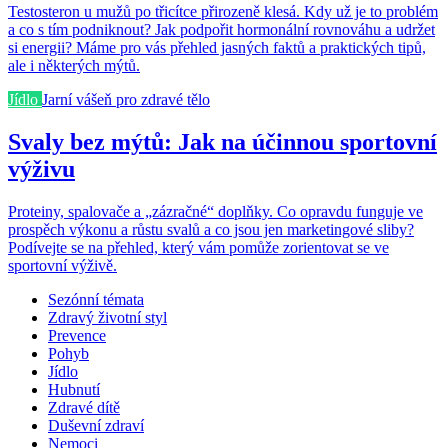
Testosteron u mužů po třicítce přirozeně klesá. Kdy už je to problém
a co s tím podniknout? Jak podpořit hormonální rovnováhu a udržet
si energii? Máme pro vás přehled jasných faktů a praktických tipů,
ale i některých mýtů.
Jídlo
Jarní vášeň pro zdravé tělo
Svaly bez mýtů: Jak na účinnou sportovní
výživu
Proteiny, spalovače a „zázračné“ doplňky. Co opravdu funguje ve
prospěch výkonu a růstu svalů a co jsou jen marketingové sliby?
Podívejte se na přehled, který vám pomůže zorientovat se ve
sportovní výživě.
Sezónní témata
Zdravý životní styl
Prevence
Pohyb
Jídlo
Hubnutí
Zdravé dítě
Duševní zdraví
Nemoci