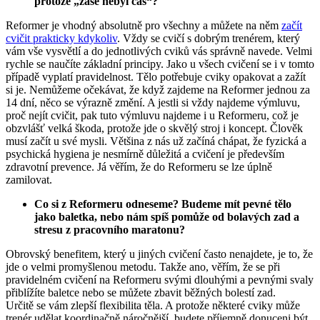
protože „zase nebyl čas“?
Reformer je vhodný absolutně pro všechny a můžete na něm
začít
cvičit prakticky kdykoliv
. Vždy se cvičí s dobrým trenérem, který
vám vše vysvětlí a do jednotlivých cviků vás správně navede. Velmi
rychle se naučíte základní principy. Jako u všech cvičení se i v tomto
případě vyplatí pravidelnost. Tělo potřebuje cviky opakovat a zažít
si je. Nemůžeme očekávat, že když zajdeme na Reformer jednou za
14 dní, něco se výrazně změní. A jestli si vždy najdeme výmluvu,
proč nejít cvičit, pak tuto výmluvu najdeme i u Reformeru, což je
obzvlášť velká škoda, protože jde o skvělý stroj i koncept. Člověk
musí začít u své mysli. Většina z nás už začíná chápat, že fyzická a
psychická hygiena je nesmírně důležitá a cvičení je především
zdravotní prevence. Já věřím, že do Reformeru se lze úplně
zamilovat.
Co si z Reformeru odneseme? Budeme mít pevné tělo
jako baletka, nebo nám spíš pomůže od bolavých zad a
stresu z pracovního maratonu?
Obrovský benefitem, který u jiných cvičení často nenajdete, je to, že
jde o velmi promyšlenou metodu. Takže ano, věřím, že se při
pravidelném cvičení na Reformeru svými dlouhými a pevnými svaly
přiblížíte baletce nebo se můžete zbavit běžných bolestí zad.
Určitě se vám zlepší flexibilita těla. A protože některé cviky může
trenér udělat koordinačně náročnější, budete příjemně donuceni být