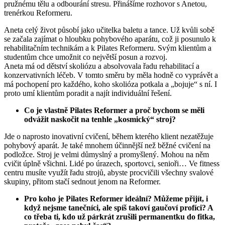
pružnému tělu a odbourání stresu. Přinášíme rozhovor s Anetou,
trenérkou Reformeru.
Aneta celý život působí jako učitelka baletu a tance. Už kvůli sobě
se začala zajímat o hloubku pohybového aparátu, což ji posunulo k
rehabilitačním technikám a k Pilates Reformeru. Svým klientům a
studentům chce umožnit co největší posun a rozvoj.
Aneta má od dětství skoliózu a absolvovala řadu rehabilitací a
konzervativních léčeb. V tomto směru by měla hodně co vyprávět a
má pochopení pro každého, koho skolióza potkala a „bojuje“ s ní. I
proto umí klientům poradit a najít individuální řešení.
Co je vlastně Pilates Reformer a proč bychom se měli
odvážit naskočit na tenhle „kosmický“ stroj?
Jde o naprosto inovativní cvičení, během kterého klient nezatěžuje
pohybový aparát. Je také mnohem účinnější než běžné cvičení na
podložce. Stroj je velmi důmyslný a promyšlený. Mohou na něm
cvičit úplně všichni. Lidé po úrazech, sportovci, senioři… Ve fitness
centru musíte využít řadu strojů, abyste procvičili všechny svalové
skupiny, přitom stačí sednout jenom na Reformer.
Pro koho je Pilates Reformer ideální? Můžeme přijít, i
když nejsme tanečníci, ale spíš takoví gaučoví profíci? A
co třeba ti, kdo už párkrát zrušili permanentku do fitka,