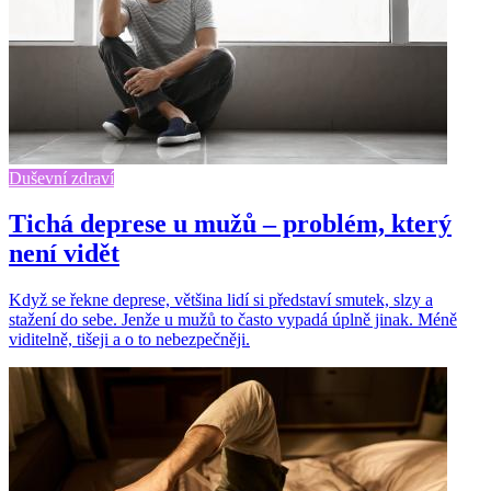
Duševní zdraví
Tichá deprese u mužů – problém, který
není vidět
Když se řekne deprese, většina lidí si představí smutek, slzy a
stažení do sebe. Jenže u mužů to často vypadá úplně jinak. Méně
viditelně, tišeji a o to nebezpečněji.