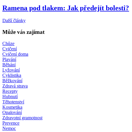
Ramena pod tlakem: Jak předejít bolesti?
Další články
Může vás zajímat
Chůze
Cvičení
Cvičení doma
Plavání
Běhání
Lyžování
Cyklistika
Běžkování
Zdravá strava
Recepty
Hubnutí
Těhotenství
Kosmetika
Opalování
Zdravotní gramotnost
Prevence
Nemoc