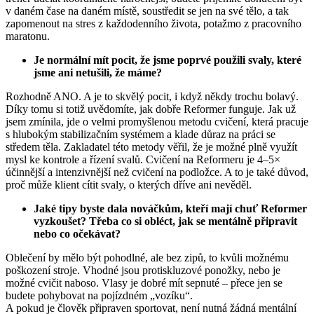
v daném čase na daném místě, soustředit se jen na své tělo, a tak
zapomenout na stres z každodenního života, potažmo z pracovního
maratonu.
Je normální mít pocit, že jsme poprvé použili svaly, které
jsme ani netušili, že máme?
Rozhodně ANO. A je to skvělý pocit, i když někdy trochu bolavý.
Díky tomu si totiž uvědomíte, jak dobře Reformer funguje. Jak už
jsem zmínila, jde o velmi promyšlenou metodu cvičení, která pracuje
s hlubokým stabilizačním systémem a klade důraz na práci se
středem těla. Zakladatel této metody věřil, že je možné plně využít
mysl ke kontrole a řízení svalů. Cvičení na Reformeru je 4–5×
účinnější a intenzivnější než cvičení na podložce. A to je také důvod,
proč může klient cítit svaly, o kterých dříve ani nevěděl.
Jaké tipy byste dala nováčkům, kteří mají chuť Reformer
vyzkoušet? Třeba co si obléct, jak se mentálně připravit
nebo co očekávat?
Oblečení by mělo být pohodlné, ale bez zipů, to kvůli možnému
poškození stroje. Vhodné jsou protiskluzové ponožky, nebo je
možné cvičit naboso. Vlasy je dobré mít sepnuté – přece jen se
budete pohybovat na pojízdném „vozíku“.
A pokud je člověk připraven sportovat, není nutná žádná mentální