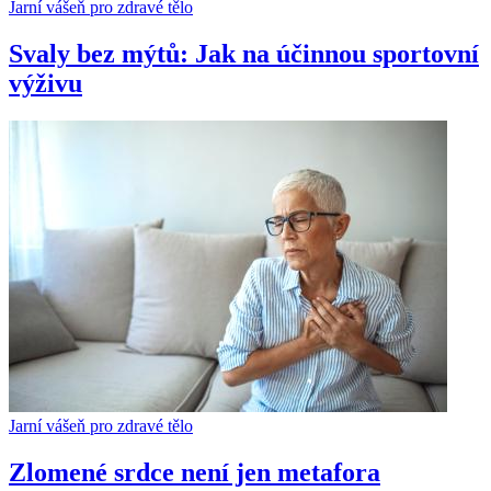
Jarní vášeň pro zdravé tělo
Svaly bez mýtů: Jak na účinnou sportovní
výživu
Jarní vášeň pro zdravé tělo
Zlomené srdce není jen metafora