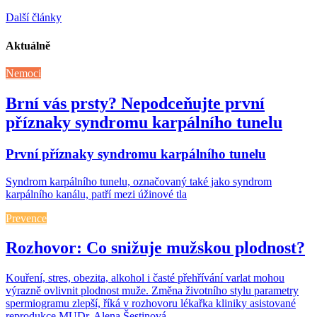
Další články
Aktuálně
Nemoci
Brní vás prsty? Nepodceňujte první
příznaky syndromu karpálního tunelu
První příznaky syndromu karpálního tunelu
Syndrom karpálního tunelu, označovaný také jako syndrom
karpálního kanálu, patří mezi úžinové tla
Prevence
Rozhovor: Co snižuje mužskou plodnost?
Kouření, stres, obezita, alkohol i časté přehřívání varlat mohou
výrazně ovlivnit plodnost muže. Změna životního stylu parametry
spermiogramu zlepší, říká v rozhovoru lékařka kliniky asistované
reprodukce MUDr. Alena Šestinová.