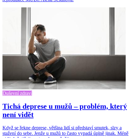
Duševní zdraví
Tichá deprese u mužů – problém, který
není vidět
Když se řekne deprese, většina lidí si představí smutek, slzy a
stažení do sebe. Jenže u mužů to často vypadá úplně jinak. Méně