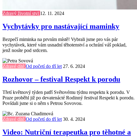
Zdravý životní styl
12. 11. 2024
Vychytávky pro nastávající maminky
Bezpečí miminka na prvním místě! Vybrali jsme pro vás pár
vychytávek, které vám usnadní těhotenství a ochrání váš poklad,
jenž nosíte pod srdcem.
Zdravé dítě
Od početí do tří let
27. 6. 2024
Rozhovor – festival Respekt k porodu
Třetí květnový týden patří Světovému týdnu respektu k porodu. V
Praze proběhl již po devatenácté Rodinný festival Respekt k porodu.
Povídali jsme si o něm s Petrou Sovovou.
Zdravé dítě
Od početí do tří let
30. 4. 2024
Video: Nutriční terapeutka pro těhotné a