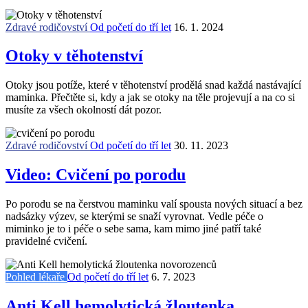
Zdravé rodičovství
Od početí do tří let
16. 1. 2024
Otoky v těhotenství
Otoky jsou potíže, které v těhotenství prodělá snad každá nastávající
maminka. Přečtěte si, kdy a jak se otoky na těle projevují a na co si
musíte za všech okolností dát pozor.
Zdravé rodičovství
Od početí do tří let
30. 11. 2023
Video: Cvičení po porodu
Po porodu se na čerstvou maminku valí spousta nových situací a bez
nadsázky výzev, se kterými se snaží vyrovnat. Vedle péče o
miminko je to i péče o sebe sama, kam mimo jiné patří také
pravidelné cvičení.
Pohled lékaře
Od početí do tří let
6. 7. 2023
Anti Kell hemolytická žloutenka