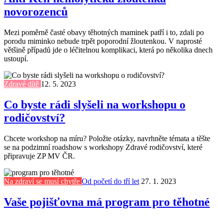
novorozenců
Mezi poměrně časté obavy těhotných maminek patří i to, zdali po
porodu miminko nebude trpět poporodní žloutenkou. V naprosté
většině případů jde o léčitelnou komplikaci, která po několika dnech
ustoupí.
Zdravé dítě
12. 5. 2023
Co byste rádi slyšeli na workshopu o
rodičovství?
Chcete workshop na míru? Položte otázky, navrhněte témata a těšte
se na podzimní roadshow s workshopy Zdravé rodičovství, které
připravuje ZP MV ČR.
Na zdraví se musí chytře
Od početí do tří let
27. 1. 2023
Vaše pojišťovna má program pro těhotné