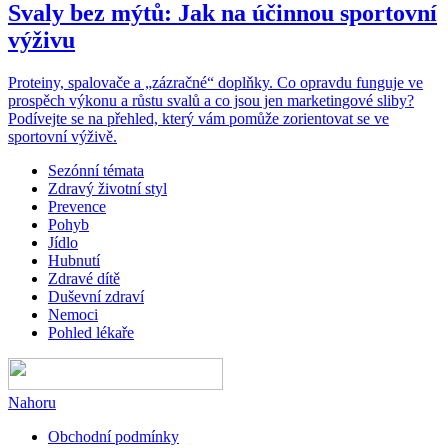
Svaly bez mýtů: Jak na účinnou sportovní
výživu
Proteiny, spalovače a „zázračné“ doplňky. Co opravdu funguje ve
prospěch výkonu a růstu svalů a co jsou jen marketingové sliby?
Podívejte se na přehled, který vám pomůže zorientovat se ve
sportovní výživě.
Sezónní témata
Zdravý životní styl
Prevence
Pohyb
Jídlo
Hubnutí
Zdravé dítě
Duševní zdraví
Nemoci
Pohled lékaře
Nahoru
Obchodní podmínky