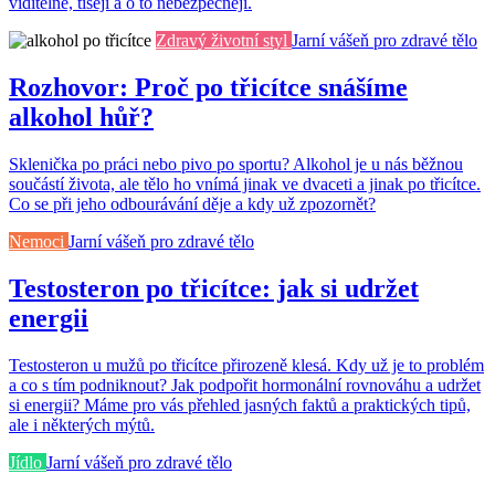
viditelně, tišeji a o to nebezpečněji.
Zdravý životní styl
Jarní vášeň pro zdravé tělo
Rozhovor: Proč po třicítce snášíme
alkohol hůř?
Sklenička po práci nebo pivo po sportu? Alkohol je u nás běžnou
součástí života, ale tělo ho vnímá jinak ve dvaceti a jinak po třicítce.
Co se při jeho odbourávání děje a kdy už zpozornět?
Nemoci
Jarní vášeň pro zdravé tělo
Testosteron po třicítce: jak si udržet
energii
Testosteron u mužů po třicítce přirozeně klesá. Kdy už je to problém
a co s tím podniknout? Jak podpořit hormonální rovnováhu a udržet
si energii? Máme pro vás přehled jasných faktů a praktických tipů,
ale i některých mýtů.
Jídlo
Jarní vášeň pro zdravé tělo