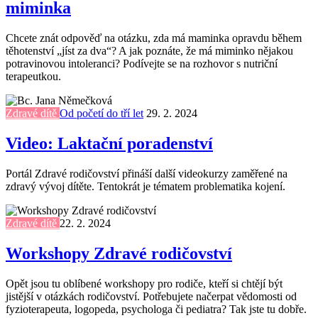
miminka
Chcete znát odpověď na otázku, zda má maminka opravdu během
těhotenství „jíst za dva“? A jak poznáte, že má miminko nějakou
potravinovou intoleranci? Podívejte se na rozhovor s nutriční
terapeutkou.
Zdravé dítě
Od početí do tří let
29. 2. 2024
Video: Laktační poradenství
Portál Zdravé rodičovství přináší další videokurzy zaměřené na
zdravý vývoj dítěte. Tentokrát je tématem problematika kojení.
Zdravé dítě
22. 2. 2024
Workshopy Zdravé rodičovství
Opět jsou tu oblíbené workshopy pro rodiče, kteří si chtějí být
jistější v otázkách rodičovství. Potřebujete načerpat vědomosti od
fyzioterapeuta, logopeda, psychologa či pediatra? Tak jste tu dobře.