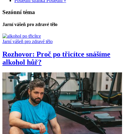
Poslední stránka
Poslední »
Sezónní téma
Jarní vášeň pro zdravé tělo
Jarní vášeň pro zdravé tělo
Rozhovor: Proč po třicítce snášíme
alkohol hůř?