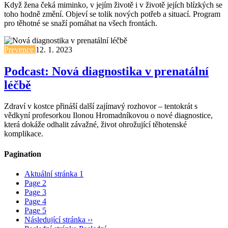
Když žena čeká miminko, v jejím životě i v životě jejích blízkých se
toho hodně změní. Objeví se tolik nových potřeb a situací. Program
pro těhotné se snaží pomáhat na všech frontách.
Prevence
12. 1. 2023
Podcast: Nová diagnostika v prenatální
léčbě
Zdraví v kostce přináší další zajímavý rozhovor – tentokrát s
vědkyní profesorkou Ilonou Hromadníkovou o nové diagnostice,
která dokáže odhalit závažné, život ohrožující těhotenské
komplikace.
Pagination
Aktuální stránka
1
Page
2
Page
3
Page
4
Page
5
Následující stránka
››