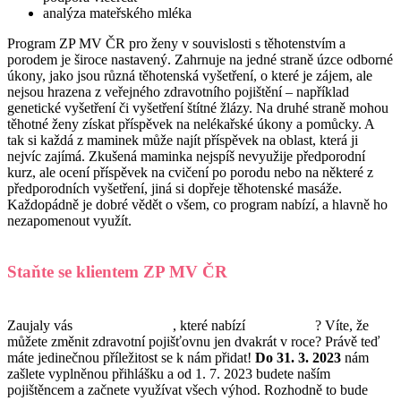
analýza mateřského mléka
Program ZP MV ČR pro ženy v souvislosti s těhotenstvím a
porodem je široce nastavený. Zahrnuje na jedné straně úzce odborné
úkony, jako jsou různá těhotenská vyšetření, o které je zájem, ale
nejsou hrazena z veřejného zdravotního pojištění – například
genetické vyšetření či vyšetření štítné žlázy. Na druhé straně mohou
těhotné ženy získat příspěvek na nelékařské úkony a pomůcky. A
tak si každá z maminek může najít příspěvek na oblast, která ji
nejvíc zajímá. Zkušená maminka nejspíš nevyužije předporodní
kurz, ale ocení příspěvek na cvičení po porodu nebo na některé z
předporodních vyšetření, jiná si dopřeje těhotenské masáže.
Každopádně je dobré vědět o všem, co program nabízí, a hlavně ho
nezapomenout využít.
Staňte se klientem ZP MV ČR
Zaujaly vás
bonusy a výhody
, které nabízí
ZP MV ČR
? Víte, že
můžete změnit zdravotní pojišťovnu jen dvakrát v roce? Právě teď
máte jedinečnou příležitost se k nám přidat!
Do 31.
3.
2023
nám
zašlete vyplněnou přihlášku a od 1. 7. 2023 budete naším
pojištěncem a začnete využívat všech výhod. Rozhodně to bude