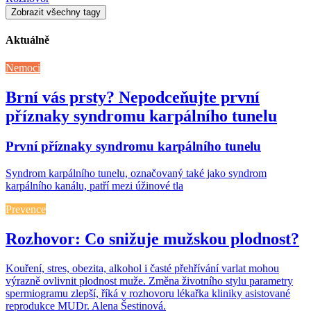
Zobrazit všechny tagy
Aktuálně
Nemoci
Brní vás prsty? Nepodceňujte první
příznaky syndromu karpálního tunelu
První příznaky syndromu karpálního tunelu
Syndrom karpálního tunelu, označovaný také jako syndrom
karpálního kanálu, patří mezi úžinové tla
Prevence
Rozhovor: Co snižuje mužskou plodnost?
Kouření, stres, obezita, alkohol i časté přehřívání varlat mohou
výrazně ovlivnit plodnost muže. Změna životního stylu parametry
spermiogramu zlepší, říká v rozhovoru lékařka kliniky asistované
reprodukce MUDr. Alena Šestinová.