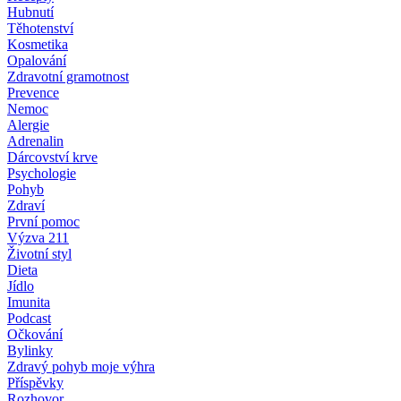
Hubnutí
Těhotenství
Kosmetika
Opalování
Zdravotní gramotnost
Prevence
Nemoc
Alergie
Adrenalin
Dárcovství krve
Psychologie
Pohyb
Zdraví
První pomoc
Výzva 211
Životní styl
Dieta
Jídlo
Imunita
Podcast
Očkování
Bylinky
Zdravý pohyb moje výhra
Příspěvky
Rozhovor