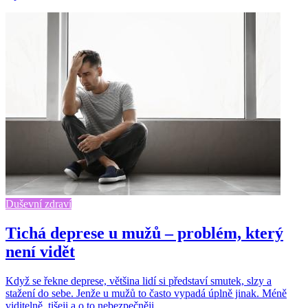
Duševní zdraví
Tichá deprese u mužů – problém, který
není vidět
Když se řekne deprese, většina lidí si představí smutek, slzy a
stažení do sebe. Jenže u mužů to často vypadá úplně jinak. Méně
viditelně, tišeji a o to nebezpečněji.