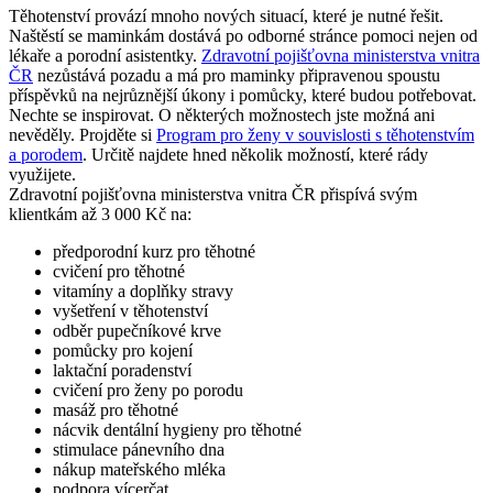
Těhotenství provází mnoho nových situací, které je nutné řešit.
Naštěstí se maminkám dostává po odborné stránce pomoci nejen od
lékaře a porodní asistentky.
Zdravotní pojišťovna ministerstva vnitra
ČR
nezůstává pozadu a má pro maminky připravenou spoustu
příspěvků na nejrůznější úkony i pomůcky, které budou potřebovat.
Nechte se inspirovat. O některých možnostech jste možná ani
nevěděly. Projděte si
Program pro ženy v souvislosti s těhotenstvím
a porodem
. Určitě najdete hned několik možností, které rády
využijete.
Zdravotní pojišťovna ministerstva vnitra ČR přispívá svým
klientkám až 3 000 Kč na:
předporodní kurz pro těhotné
cvičení pro těhotné
vitamíny a doplňky stravy
vyšetření v těhotenství
odběr pupečníkové krve
pomůcky pro kojení
laktační poradenství
cvičení pro ženy po porodu
masáž pro těhotné
nácvik dentální hygieny pro těhotné
stimulace pánevního dna
nákup mateřského mléka
podpora vícerčat