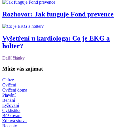
Rozhovor: Jak funguje Fond prevence
Vyšetření u kardiologa: Co je EKG a
holter?
Další články
Může vás zajímat
Chůze
Cvičení
Cvičení doma
Plavání
Běhání
Lyžování
Cyklistika
Běžkování
Zdravá strava
Recepty