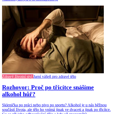
Zdravý životní styl
Jarní vášeň pro zdravé tělo
Rozhovor: Proč po třicítce snášíme
alkohol hůř?
Sklenička po práci nebo pivo po sportu? Alkohol je u nás běžnou
součástí života, ale tělo ho vnímá jinak ve dvaceti a jinak po třicítce.