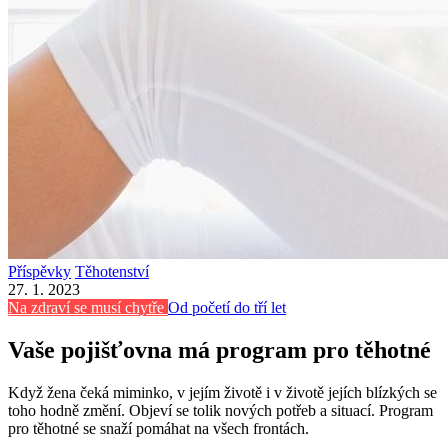
Příspěvky
Těhotenství
27. 1. 2023
Na zdraví se musí chytře
Od početí do tří let
Vaše pojišťovna má program pro těhotné
Když žena čeká miminko, v jejím životě i v životě jejích blízkých se
toho hodně změní. Objeví se tolik nových potřeb a situací. Program
pro těhotné se snaží pomáhat na všech frontách.