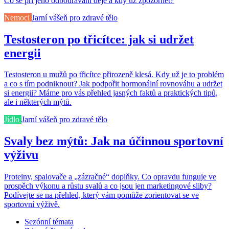
Co se při jeho odbourávání děje a kdy už zpozornět?
Nemoci
Jarní vášeň pro zdravé tělo
Testosteron po třicítce: jak si udržet
energii
Testosteron u mužů po třicítce přirozeně klesá. Kdy už je to problém
a co s tím podniknout? Jak podpořit hormonální rovnováhu a udržet
si energii? Máme pro vás přehled jasných faktů a praktických tipů,
ale i některých mýtů.
Jídlo
Jarní vášeň pro zdravé tělo
Svaly bez mýtů: Jak na účinnou sportovní
výživu
Proteiny, spalovače a „zázračné“ doplňky. Co opravdu funguje ve
prospěch výkonu a růstu svalů a co jsou jen marketingové sliby?
Podívejte se na přehled, který vám pomůže zorientovat se ve
sportovní výživě.
Sezónní témata