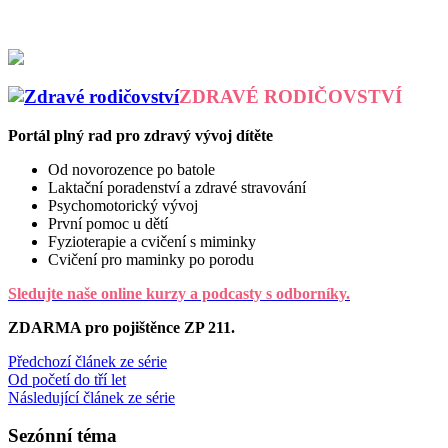
výhra pro vaše zdraví.
ZDRAVÉ RODIČOVSTVÍ
Portál plný rad pro zdravý vývoj dítěte
Od novorozence po batole
Laktační poradenství a zdravé stravování
Psychomotorický vývoj
První pomoc u dětí
Fyzioterapie a cvičení s miminky
Cvičení pro maminky po porodu
Sledujte naše online kurzy a podcasty s odborníky.
ZDARMA pro pojištěnce ZP 211.
Předchozí článek ze série
Od početí do tří let
Následující článek ze série
Sezónní téma