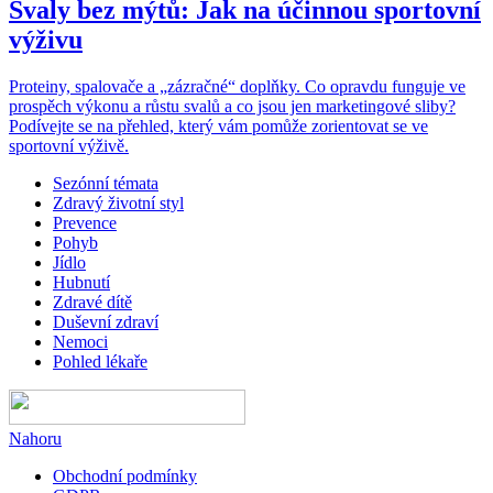
Svaly bez mýtů: Jak na účinnou sportovní
výživu
Proteiny, spalovače a „zázračné“ doplňky. Co opravdu funguje ve
prospěch výkonu a růstu svalů a co jsou jen marketingové sliby?
Podívejte se na přehled, který vám pomůže zorientovat se ve
sportovní výživě.
Sezónní témata
Zdravý životní styl
Prevence
Pohyb
Jídlo
Hubnutí
Zdravé dítě
Duševní zdraví
Nemoci
Pohled lékaře
Nahoru
Obchodní podmínky