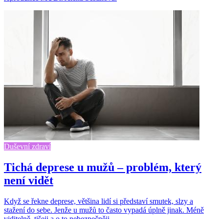
Duševní zdraví
Tichá deprese u mužů – problém, který
není vidět
Když se řekne deprese, většina lidí si představí smutek, slzy a
stažení do sebe. Jenže u mužů to často vypadá úplně jinak. Méně
viditelně, tišeji a o to nebezpečněji.