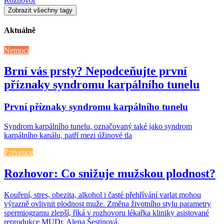
Rozhovor
Zobrazit všechny tagy
Aktuálně
Nemoci
Brní vás prsty? Nepodceňujte první
příznaky syndromu karpálního tunelu
První příznaky syndromu karpálního tunelu
Syndrom karpálního tunelu, označovaný také jako syndrom
karpálního kanálu, patří mezi úžinové tla
Prevence
Rozhovor: Co snižuje mužskou plodnost?
Kouření, stres, obezita, alkohol i časté přehřívání varlat mohou
výrazně ovlivnit plodnost muže. Změna životního stylu parametry
spermiogramu zlepší, říká v rozhovoru lékařka kliniky asistované
reprodukce MUDr. Alena Šestinová.