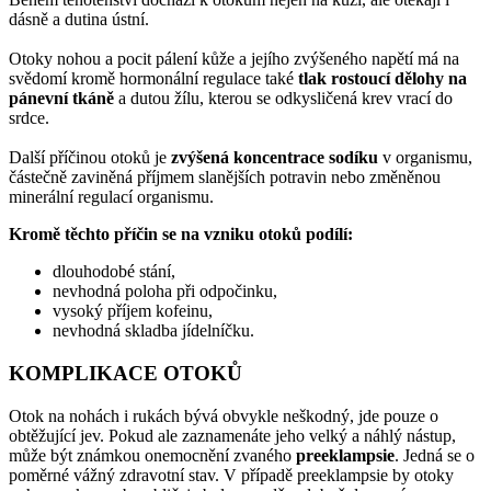
dásně a dutina ústní.
Otoky nohou a pocit pálení kůže a jejího zvýšeného napětí má na
svědomí kromě hormonální regulace také
tlak rostoucí dělohy na
pánevní tkáně
a dutou žílu, kterou se odkysličená krev vrací do
srdce.
Další příčinou otoků je
zvýšená koncentrace sodíku
v organismu,
částečně zaviněná příjmem slanějších potravin nebo změněnou
minerální regulací organismu.
Kromě těchto příčin se na vzniku otoků podílí:
dlouhodobé stání,
nevhodná poloha při odpočinku,
vysoký příjem kofeinu,
nevhodná skladba jídelníčku.
KOMPLIKACE OTOKŮ
Otok na nohách i rukách bývá obvykle neškodný, jde pouze o
obtěžující jev. Pokud ale zaznamenáte jeho velký a náhlý nástup,
může být známkou onemocnění zvaného
preeklampsie
. Jedná se o
poměrné vážný zdravotní stav. V případě preeklampsie by otoky