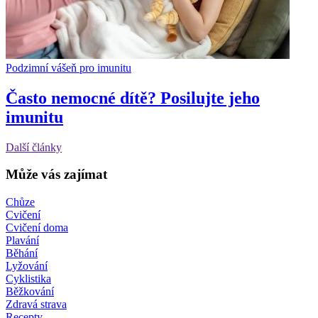
Podzimní vášeň pro imunitu
Často nemocné dítě? Posilujte jeho
imunitu
Další články
Může vás zajímat
Chůze
Cvičení
Cvičení doma
Plavání
Běhání
Lyžování
Cyklistika
Běžkování
Zdravá strava
Recepty