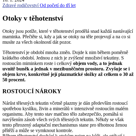
Zdravé rodičovství
Od početí do tří let
Otoky v těhotenství
Otoky jsou potíže, které v těhotenství prodělá snad každá nastávající
maminka. Přečtěte si, kdy a jak se otoky na těle projevují a na co si
musíte za všech okolností dát pozor.
Těhotenství je období mnoha změn. Dojde k nim během poměrně
krátkého období. Jednou z nich je zvýšené množství tekutiny. S
rostoucím miminkem roste i celkový
objem vody, a to jednak
uvnitř buněk a jednak v mezibuněčném prostoru. Zvyšuje se i
objem krve, konkrétně její plazmatické složky až celkem o 30 až
50 procent.
ROSTOUCÍ NÁROKY
Nárůst tělesných tekutin včetně plazmy je dán především rostoucí
spotřebou kyslíku, živin a minerálů v intenzivně rostoucím malém
organismu. Aby tento stav matčino tělo zabezpečilo, pomáhá si
navýšením zásob všech svých tělesných tekutin. Někdy se však
tento přirozený adaptační mechanismus stane pro těhotnou ženou
přítěží a může se vymknout kontrole.
Během těhotenství dochází k otokům nejen na kůži, ale otékají i