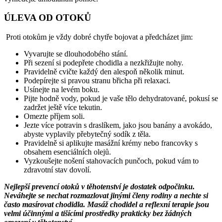
ÚLEVA OD OTOKŮ
Proti otokům je vždy dobré chytře bojovat a předcházet jim:
Vyvarujte se dlouhodobého stání.
Při sezení si podepřete chodidla a nezkřižujte nohy.
Pravidelně cvičte každý den alespoň několik minut.
Podepírejte si pravou stranu břicha při relaxaci.
Usínejte na levém boku.
Pijte hodně vody, pokud je vaše tělo dehydratované, pokusí se
zadržet ještě více tekutin.
Omezte příjem soli.
Jezte více potravin s draslíkem, jako jsou banány a avokádo,
abyste vyplavily přebytečný sodík z těla.
Pravidelně si aplikujte masážní krémy nebo francovky s
obsahem esenciálních olejů.
Vyzkoušejte nošení stahovacích punčoch, pokud vám to
zdravotní stav dovolí.
Nejlepší prevencí otoků v těhotenství je dostatek odpočinku.
Neváhejte se nechat rozmazlovat jinými členy rodiny a nechte si
často masírovat chodidla. Masáž chodidel a reflexní terapie jsou
velmi účinnými a tišícími prostředky prakticky bez žádných