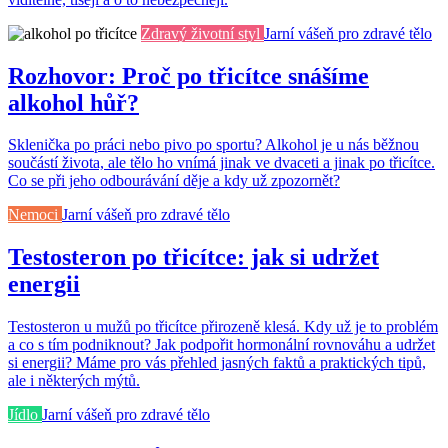
Zdravý životní styl
Jarní vášeň pro zdravé tělo
Rozhovor: Proč po třicítce snášíme
alkohol hůř?
Sklenička po práci nebo pivo po sportu? Alkohol je u nás běžnou
součástí života, ale tělo ho vnímá jinak ve dvaceti a jinak po třicítce.
Co se při jeho odbourávání děje a kdy už zpozornět?
Nemoci
Jarní vášeň pro zdravé tělo
Testosteron po třicítce: jak si udržet
energii
Testosteron u mužů po třicítce přirozeně klesá. Kdy už je to problém
a co s tím podniknout? Jak podpořit hormonální rovnováhu a udržet
si energii? Máme pro vás přehled jasných faktů a praktických tipů,
ale i některých mýtů.
Jídlo
Jarní vášeň pro zdravé tělo