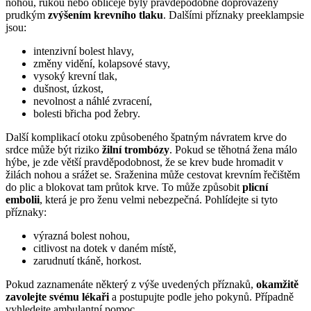
nohou, rukou nebo obličeje byly pravděpodobně doprovázeny
prudkým
zvýšením krevního tlaku
. Dalšími příznaky preeklampsie
jsou:
intenzivní bolest hlavy,
změny vidění, kolapsové stavy,
vysoký krevní tlak,
dušnost, úzkost,
nevolnost a náhlé zvracení,
bolesti břicha pod žebry.
Další komplikací otoku způsobeného špatným návratem krve do
srdce může být riziko
žilní trombózy
. Pokud se těhotná žena málo
hýbe, je zde větší pravděpodobnost, že se krev bude hromadit v
žilách nohou a srážet se. Sraženina může cestovat krevním řečištěm
do plic a blokovat tam průtok krve. To může způsobit
plicní
embolii
, která je pro ženu velmi nebezpečná. Pohlídejte si tyto
příznaky:
výrazná bolest nohou,
citlivost na dotek v daném místě,
zarudnutí tkáně, horkost.
Pokud zaznamenáte některý z výše uvedených příznaků,
okamžitě
zavolejte svému lékaři
a postupujte podle jeho pokynů. Případně
vyhledejte ambulantní pomoc.