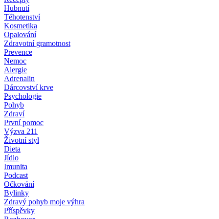
Hubnutí
Těhotenství
Kosmetika
Opalování
Zdravotní gramotnost
Prevence
Nemoc
Alergie
Adrenalin
Dárcovství krve
Psychologie
Pohyb
Zdraví
První pomoc
Výzva 211
Životní styl
Dieta
Jídlo
Imunita
Podcast
Očkování
Bylinky
Zdravý pohyb moje výhra
Příspěvky