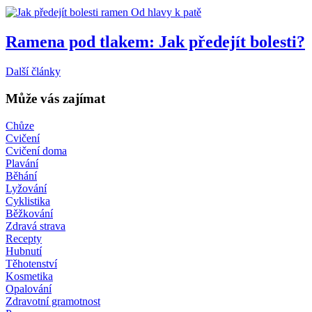
Od hlavy k patě
Ramena pod tlakem: Jak předejít bolesti?
Další články
Může vás zajímat
Chůze
Cvičení
Cvičení doma
Plavání
Běhání
Lyžování
Cyklistika
Běžkování
Zdravá strava
Recepty
Hubnutí
Těhotenství
Kosmetika
Opalování
Zdravotní gramotnost