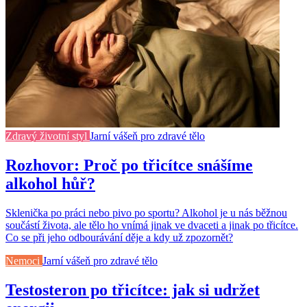
Zdravý životní styl
Jarní vášeň pro zdravé tělo
Rozhovor: Proč po třicítce snášíme
alkohol hůř?
Sklenička po práci nebo pivo po sportu? Alkohol je u nás běžnou
součástí života, ale tělo ho vnímá jinak ve dvaceti a jinak po třicítce.
Co se při jeho odbourávání děje a kdy už zpozornět?
Nemoci
Jarní vášeň pro zdravé tělo
Testosteron po třicítce: jak si udržet