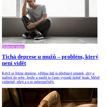
Duševní zdraví
Tichá deprese u mužů – problém, který
není vidět
Když se řekne deprese, většina lidí si představí smutek, slzy a
stažení do sebe. Jenže u mužů to často vypadá úplně jinak. Méně
viditelně, tišeji a o to nebezpečněji.