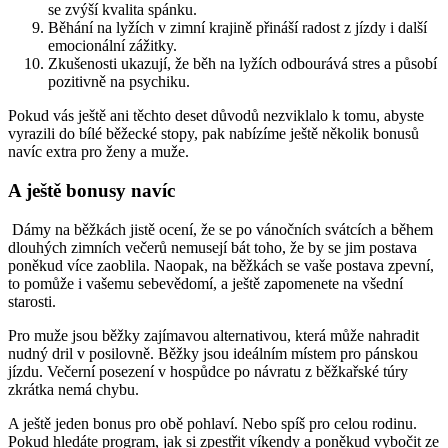
se zvýší kvalita spánku.
Běhání na lyžích v zimní krajině přináší radost z jízdy i další
emocionální zážitky.
Zkušenosti ukazují, že běh na lyžích odbourává stres a působí
pozitivně na psychiku.
Pokud vás ještě ani těchto deset důvodů nezviklalo k tomu, abyste
vyrazili do bílé běžecké stopy, pak nabízíme ještě několik bonusů
navíc extra pro ženy a muže.
A ještě bonusy navíc
Dámy na běžkách jistě ocení, že se po vánočních svátcích a během
dlouhých zimních večerů nemusejí bát toho, že by se jim postava
poněkud více zaoblila. Naopak, na běžkách se vaše postava zpevní,
to pomůže i vašemu sebevědomí, a ještě zapomenete na všední
starosti.
Pro muže jsou běžky zajímavou alternativou, která může nahradit
nudný dril v posilovně. Běžky jsou ideálním místem pro pánskou
jízdu. Večerní posezení v hospůdce po návratu z běžkařské túry
zkrátka nemá chybu.
A ještě jeden bonus pro obě pohlaví. Nebo spíš pro celou rodinu.
Pokud hledáte program, jak si zpestřit víkendy a poněkud vybočit ze