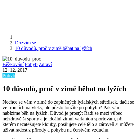
Dozvím se
10 důvodů, proč v zimě běhat na lyžích
Běžkování
Pohyb
Zdraví
12. 12. 2017
Pohyb
10 důvodů, proč v zimě běhat na lyžích
Nechce se vám v zimě do zaplněných lyžařských středisek, tlačit se
ve frontách na vleky, ale přesto toužíte po pohybu? Pak vám
nabízíme běh na lyžích. Důvod je prostý: Řadí se mezi vůbec
nejzdravější sporty a je ideální zimní variantou sportování, při
kterém nezatěžujete klouby, posilujete celé tělo a zároveň si můžete
užívat radost z přírody a pohybu na čerstvém vzduchu.