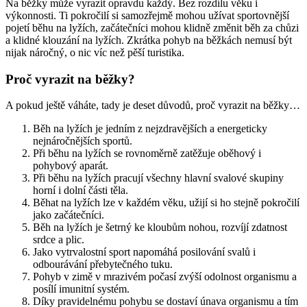
Na běžky může vyrazit opravdu každý. Bez rozdílu věku i
výkonnosti. Ti pokročilí si samozřejmě mohou užívat sportovnější
pojetí běhu na lyžích, začátečníci mohou klidně změnit běh za chůzi
a klidné klouzání na lyžích. Zkrátka pohyb na běžkách nemusí být
nijak náročný, o nic víc než pěší turistika.
Proč vyrazit na běžky?
A pokud ještě váháte, tady je deset důvodů, proč vyrazit na běžky…
Běh na lyžích je jedním z nejzdravějších a energeticky
nejnáročnějších sportů.
Při běhu na lyžích se rovnoměrně zatěžuje oběhový i
pohybový aparát.
Při běhu na lyžích pracují všechny hlavní svalové skupiny
horní i dolní části těla.
Běhat na lyžích lze v každém věku, užijí si ho stejně pokročilí
jako začátečníci.
Běh na lyžích je šetrný ke kloubům nohou, rozvíjí zdatnost
srdce a plic.
Jako vytrvalostní sport napomáhá posilování svalů i
odbourávání přebytečného tuku.
Pohyb v zimě v mrazivém počasí zvýší odolnost organismu a
posílí imunitní systém.
Díky pravidelnému pohybu se dostaví únava organismu a tím