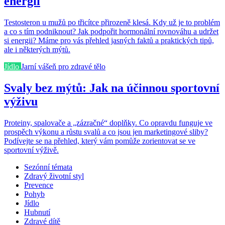
energii
Testosteron u mužů po třicítce přirozeně klesá. Kdy už je to problém
a co s tím podniknout? Jak podpořit hormonální rovnováhu a udržet
si energii? Máme pro vás přehled jasných faktů a praktických tipů,
ale i některých mýtů.
Jídlo
Jarní vášeň pro zdravé tělo
Svaly bez mýtů: Jak na účinnou sportovní
výživu
Proteiny, spalovače a „zázračné“ doplňky. Co opravdu funguje ve
prospěch výkonu a růstu svalů a co jsou jen marketingové sliby?
Podívejte se na přehled, který vám pomůže zorientovat se ve
sportovní výživě.
Sezónní témata
Zdravý životní styl
Prevence
Pohyb
Jídlo
Hubnutí
Zdravé dítě