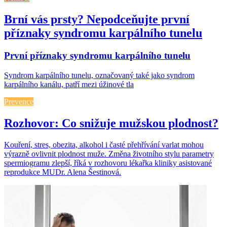
Brní vás prsty? Nepodceňujte první
příznaky syndromu karpálního tunelu
První příznaky syndromu karpálního tunelu
Syndrom karpálního tunelu, označovaný také jako syndrom
karpálního kanálu, patří mezi úžinové tla
Prevence
Rozhovor: Co snižuje mužskou plodnost?
Kouření, stres, obezita, alkohol i časté přehřívání varlat mohou
výrazně ovlivnit plodnost muže. Změna životního stylu parametry
spermiogramu zlepší, říká v rozhovoru lékařka kliniky asistované
reprodukce MUDr. Alena Šestinová.