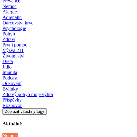
Prevence
Nemoc
Alergie
Adrenalin
Dárcovství krve
Psychologie
Pohyb
Zdraví
První pomoc
Výzva 211
Životní styl
Dieta
Jídlo
Imunita
Podcast
Očkování
Bylinky
Zdravý pohyb moje výhra
Příspěvky
Rozhovor
Zobrazit všechny tagy
Aktuálně
Nemoci