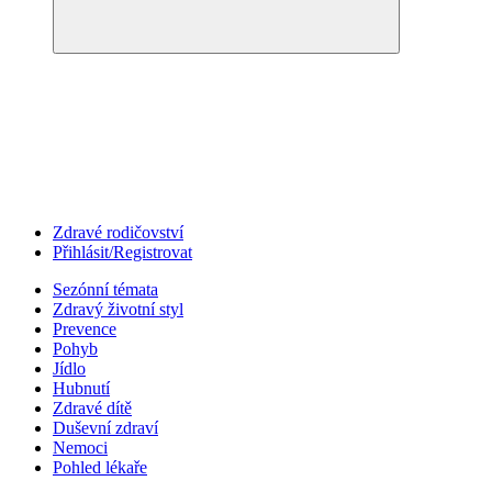
Zdravé rodičovství
Přihlásit/Registrovat
Sezónní témata
Zdravý životní styl
Prevence
Pohyb
Jídlo
Hubnutí
Zdravé dítě
Duševní zdraví
Nemoci
Pohled lékaře