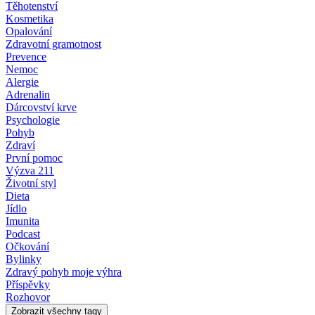
Těhotenství
Kosmetika
Opalování
Zdravotní gramotnost
Prevence
Nemoc
Alergie
Adrenalin
Dárcovství krve
Psychologie
Pohyb
Zdraví
První pomoc
Výzva 211
Životní styl
Dieta
Jídlo
Imunita
Podcast
Očkování
Bylinky
Zdravý pohyb moje výhra
Příspěvky
Rozhovor
Zobrazit všechny tagy