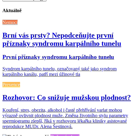
Aktuálně
Nemoci
Brní vás prsty? Nepodceňujte první
příznaky syndromu karpálního tunelu
První příznaky syndromu karpálního tunelu
Syndrom karpálního tunelu, označovaný také jako syndrom
karpálního kanálu, patří mezi úžinové tla
Prevence
Rozhovor: Co snižuje mužskou plodnost?
Kouření, stres, obezita, alkohol i časté přehřívání varlat mohou
výrazně ovlivnit plodnost muže. Změna životního stylu parametry
spermiogramu zlepší, říká v rozhovoru lékařka kliniky asistované
reprodukce MUDr. Alena Šestinová.