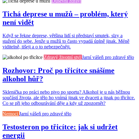
Duševní zdraví
Tichá deprese u mužů – problém, který
není vidět
Když se řekne deprese, většina lidí si představí smutek, slzy a
stažení do sebe. Jenže u mužů to často vypadá úplně jinak. Méně
viditelně, tišeji a o to nebezpečněji.
Zdravý životní styl
Jarní vášeň pro zdravé tělo
Rozhovor: Proč po třicítce snášíme
alkohol hůř?
Sklenička po práci nebo pivo po sportu? Alkohol je u nás běžnou
součástí života, ale tělo ho vnímá jinak ve dvaceti a jinak po třicítce.
Co se při jeho odbourávání děje a kdy už zpozornět?
Nemoci
Jarní vášeň pro zdravé tělo
Testosteron po třicítce: jak si udržet
energii