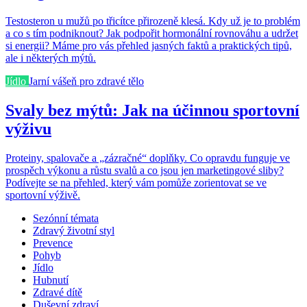
Testosteron u mužů po třicítce přirozeně klesá. Kdy už je to problém
a co s tím podniknout? Jak podpořit hormonální rovnováhu a udržet
si energii? Máme pro vás přehled jasných faktů a praktických tipů,
ale i některých mýtů.
Jídlo
Jarní vášeň pro zdravé tělo
Svaly bez mýtů: Jak na účinnou sportovní
výživu
Proteiny, spalovače a „zázračné“ doplňky. Co opravdu funguje ve
prospěch výkonu a růstu svalů a co jsou jen marketingové sliby?
Podívejte se na přehled, který vám pomůže zorientovat se ve
sportovní výživě.
Sezónní témata
Zdravý životní styl
Prevence
Pohyb
Jídlo
Hubnutí
Zdravé dítě
Duševní zdraví