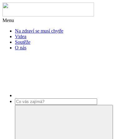
Přejít
k
hlavnímu
Menu
obsahu
Na zdraví se musí chytře
Videa
Soutěže
O nás