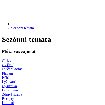
Sezónní témata
Sezónní témata
Může vás zajímat
Chůze
Cvičení
Cvičení doma
Plavání
Běhání
Lyžování
Cyklistika
Běžkování
Zdravá strava
Recepty
Hubnutí