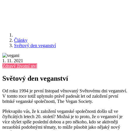
Články
Světový den veganství
1. 11. 2021
Zdravý životní styl
Světový den veganství
Od roku 1994 je první listopad věnovaný Světovému dni veganství.
V tomto roce totiž uplynulo právě padesát let od založení první
britské veganské společnosti, The Vegan Society.
Překvapilo vás, že k založení veganské společnosti došlo už ve
čtyřicátých letech 20. století? Možná je to proto, že o veganství je
více slyšet spíše poslední dobou a pro někoho, kdo se aktivněji
nezaobírá podobnými tématy, to může působit jako nějaký nový