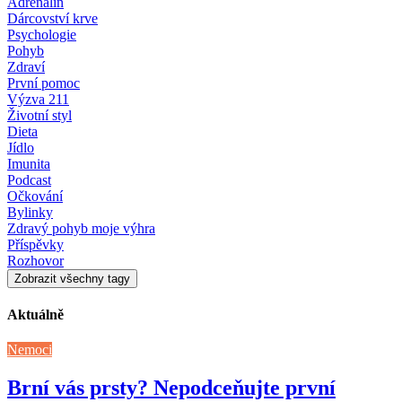
Adrenalin
Dárcovství krve
Psychologie
Pohyb
Zdraví
První pomoc
Výzva 211
Životní styl
Dieta
Jídlo
Imunita
Podcast
Očkování
Bylinky
Zdravý pohyb moje výhra
Příspěvky
Rozhovor
Zobrazit všechny tagy
Aktuálně
Nemoci
Brní vás prsty? Nepodceňujte první