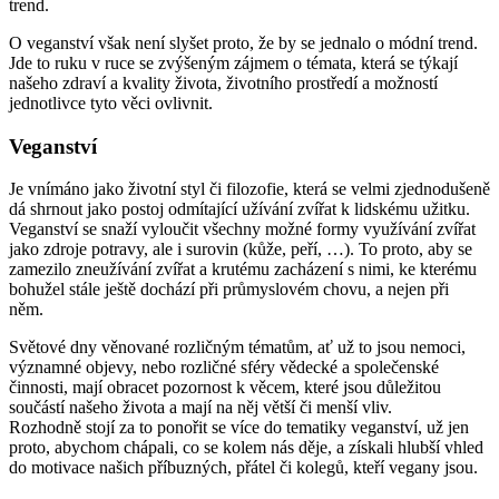
trend.
O veganství však není slyšet proto, že by se jednalo o módní trend.
Jde to ruku v ruce se zvýšeným zájmem o témata, která se týkají
našeho zdraví a kvality života, životního prostředí a možností
jednotlivce tyto věci ovlivnit.
Veganství
Je vnímáno jako životní styl či filozofie, která se velmi zjednodušeně
dá shrnout jako postoj odmítající užívání zvířat k lidskému užitku.
Veganství se snaží vyloučit všechny možné formy využívání zvířat
jako zdroje potravy, ale i surovin (kůže, peří, …). To proto, aby se
zamezilo zneužívání zvířat a krutému zacházení s nimi, ke kterému
bohužel stále ještě dochází při průmyslovém chovu, a nejen při
něm.
Světové dny věnované rozličným tématům, ať už to jsou nemoci,
významné objevy, nebo rozličné sféry vědecké a společenské
činnosti, mají obracet pozornost k věcem, které jsou důležitou
součástí našeho života a mají na něj větší či menší vliv.
Rozhodně stojí za to ponořit se více do tematiky veganství, už jen
proto, abychom chápali, co se kolem nás děje, a získali hlubší vhled
do motivace našich příbuzných, přátel či kolegů, kteří vegany jsou.