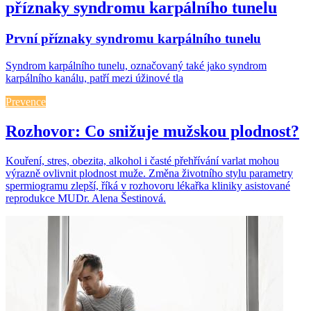
příznaky syndromu karpálního tunelu
První příznaky syndromu karpálního tunelu
Syndrom karpálního tunelu, označovaný také jako syndrom
karpálního kanálu, patří mezi úžinové tla
Prevence
Rozhovor: Co snižuje mužskou plodnost?
Kouření, stres, obezita, alkohol i časté přehřívání varlat mohou
výrazně ovlivnit plodnost muže. Změna životního stylu parametry
spermiogramu zlepší, říká v rozhovoru lékařka kliniky asistované
reprodukce MUDr. Alena Šestinová.