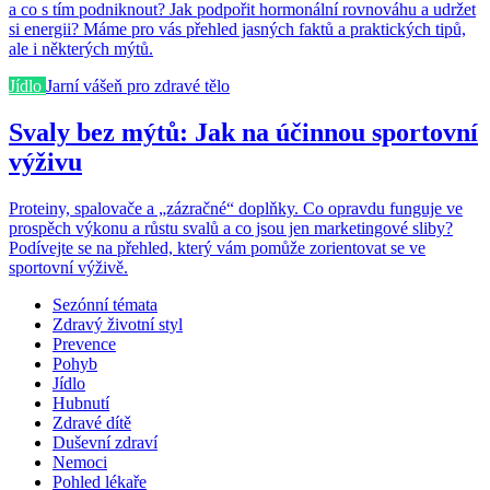
a co s tím podniknout? Jak podpořit hormonální rovnováhu a udržet
si energii? Máme pro vás přehled jasných faktů a praktických tipů,
ale i některých mýtů.
Jídlo
Jarní vášeň pro zdravé tělo
Svaly bez mýtů: Jak na účinnou sportovní
výživu
Proteiny, spalovače a „zázračné“ doplňky. Co opravdu funguje ve
prospěch výkonu a růstu svalů a co jsou jen marketingové sliby?
Podívejte se na přehled, který vám pomůže zorientovat se ve
sportovní výživě.
Sezónní témata
Zdravý životní styl
Prevence
Pohyb
Jídlo
Hubnutí
Zdravé dítě
Duševní zdraví
Nemoci
Pohled lékaře