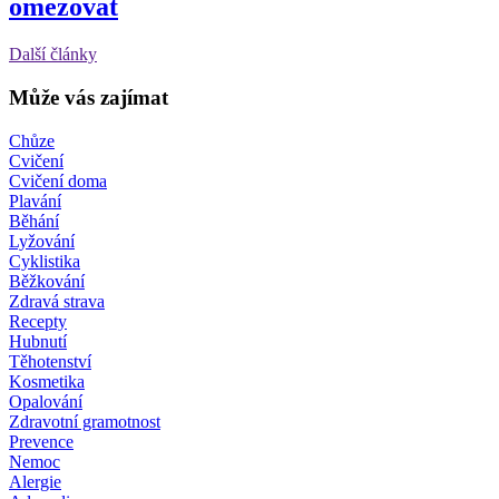
omezovat
Další články
Může vás zajímat
Chůze
Cvičení
Cvičení doma
Plavání
Běhání
Lyžování
Cyklistika
Běžkování
Zdravá strava
Recepty
Hubnutí
Těhotenství
Kosmetika
Opalování
Zdravotní gramotnost
Prevence
Nemoc
Alergie