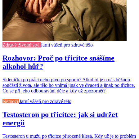
Zdravý životní styl
Jarní vášeň pro zdravé tělo
Rozhovor: Proč po třicítce snášíme
alkohol hůř?
Sklenička po práci nebo pivo po sportu? Alkohol je u nás běžnou
součástí života, ale tělo ho vnímá jinak ve dvaceti a jinak po třicítce.
Co se při jeho odbourávání děje a kdy už zpozornět?
Nemoci
Jarní vášeň pro zdravé tělo
Testosteron po třicítce: jak si udržet
energii
Testosteron u mužů po třicítce přirozeně klesá. Kdy už je to problém