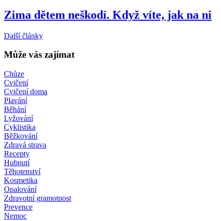
Zima dětem neškodí. Když víte, jak na ni
Další články
Může vás zajímat
Chůze
Cvičení
Cvičení doma
Plavání
Běhání
Lyžování
Cyklistika
Běžkování
Zdravá strava
Recepty
Hubnutí
Těhotenství
Kosmetika
Opalování
Zdravotní gramotnost
Prevence
Nemoc