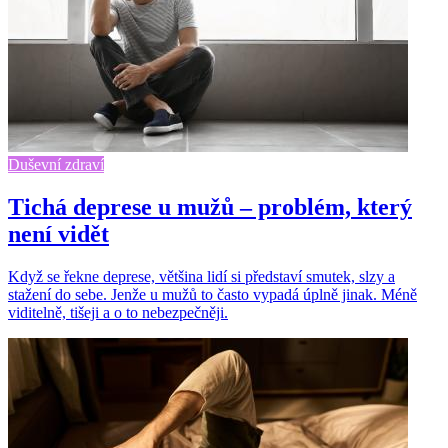
Duševní zdraví
Tichá deprese u mužů – problém, který
není vidět
Když se řekne deprese, většina lidí si představí smutek, slzy a
stažení do sebe. Jenže u mužů to často vypadá úplně jinak. Méně
viditelně, tišeji a o to nebezpečněji.