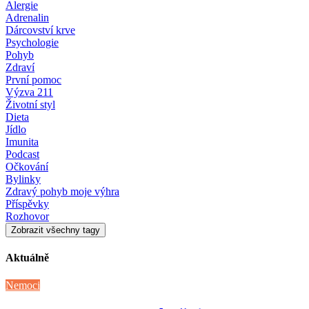
Alergie
Adrenalin
Dárcovství krve
Psychologie
Pohyb
Zdraví
První pomoc
Výzva 211
Životní styl
Dieta
Jídlo
Imunita
Podcast
Očkování
Bylinky
Zdravý pohyb moje výhra
Příspěvky
Rozhovor
Zobrazit všechny tagy
Aktuálně
Nemoci