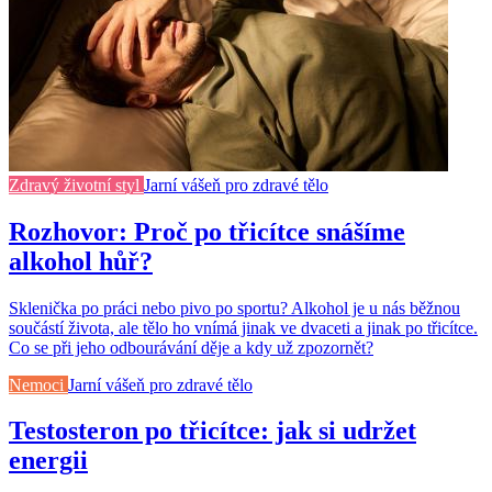
Zdravý životní styl
Jarní vášeň pro zdravé tělo
Rozhovor: Proč po třicítce snášíme
alkohol hůř?
Sklenička po práci nebo pivo po sportu? Alkohol je u nás běžnou
součástí života, ale tělo ho vnímá jinak ve dvaceti a jinak po třicítce.
Co se při jeho odbourávání děje a kdy už zpozornět?
Nemoci
Jarní vášeň pro zdravé tělo
Testosteron po třicítce: jak si udržet
energii