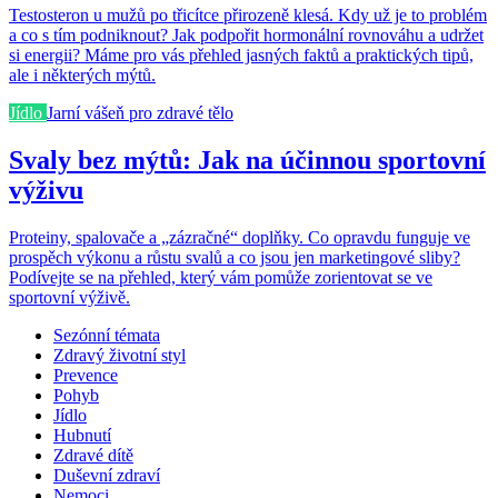
Testosteron u mužů po třicítce přirozeně klesá. Kdy už je to problém
a co s tím podniknout? Jak podpořit hormonální rovnováhu a udržet
si energii? Máme pro vás přehled jasných faktů a praktických tipů,
ale i některých mýtů.
Jídlo
Jarní vášeň pro zdravé tělo
Svaly bez mýtů: Jak na účinnou sportovní
výživu
Proteiny, spalovače a „zázračné“ doplňky. Co opravdu funguje ve
prospěch výkonu a růstu svalů a co jsou jen marketingové sliby?
Podívejte se na přehled, který vám pomůže zorientovat se ve
sportovní výživě.
Sezónní témata
Zdravý životní styl
Prevence
Pohyb
Jídlo
Hubnutí
Zdravé dítě
Duševní zdraví
Nemoci