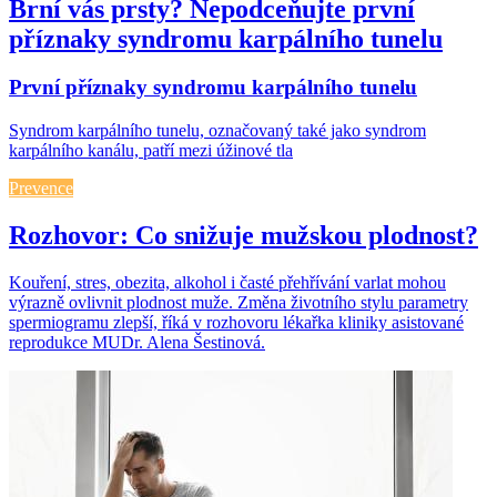
Brní vás prsty? Nepodceňujte první
příznaky syndromu karpálního tunelu
První příznaky syndromu karpálního tunelu
Syndrom karpálního tunelu, označovaný také jako syndrom
karpálního kanálu, patří mezi úžinové tla
Prevence
Rozhovor: Co snižuje mužskou plodnost?
Kouření, stres, obezita, alkohol i časté přehřívání varlat mohou
výrazně ovlivnit plodnost muže. Změna životního stylu parametry
spermiogramu zlepší, říká v rozhovoru lékařka kliniky asistované
reprodukce MUDr. Alena Šestinová.