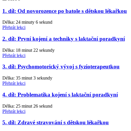
1. díl: Od novorozence po batole s dětskou lékařkou
Délka: 24 minuty 6 sekund
Přehrát lekci
2. díl: První kojení a techniky s laktační poradkyní
Délka: 18 minut 22 sekundy
Přehrát lekci
3. díl: Psychomotorický vývoj s fyzioterapeutkou
Délka: 35 minut 3 sekundy
Přehrát lekci
4. díl: Problematika kojení s laktační poradkyní
Délka: 25 minut 26 sekund
Přehrát lekci
5. díl: Zdravé stravování s dětskou lékařkou