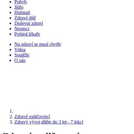
Pohyb
Jídlo
Hubnutí
Zdravé dítě
Duševní zdraví
Nemoci
Pohled lékaře
Na zdraví se musí chytře
Videa
Soutěže
O nás
Zdravé rodičovství
Zdravý vývoj dítěte do 3 let - 7 lekcí