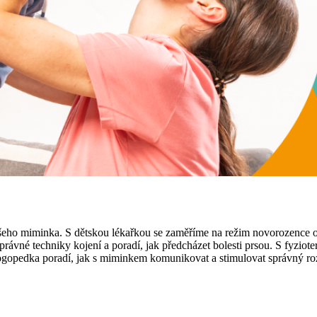
vašeho miminka. S dětskou lékařkou se zaměříme na režim novorozence o
rávné techniky kojení a poradí, jak předcházet bolesti prsou. S fyzio
logopedka poradí, jak s miminkem komunikovat a stimulovat správný roz