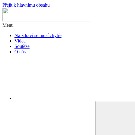
Přejít k hlavnímu obsahu
Menu
Na zdraví se musí chytře
Videa
Soutěže
O nás