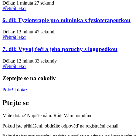
Délka: 1 minuta 27 sekund
Přehrát lekci
6. díl: Fyzioterapie pro miminka s fyzioterapeutkou
Délka: 13 minut 47 sekund
Přehrát lekci
7. díl: Vývoj řeči a jeho poruchy s logopedkou
Délka: 12 minut 33 sekundy
Přehrát lekci
Zeptejte se na cokoliv
Položit dotaz
Ptejte se
Máte dotaz? Napište nám. Rádi Vám poradíme.
Pokud jste přihlášeni, obdržíte odpověď na registrační e-mail.