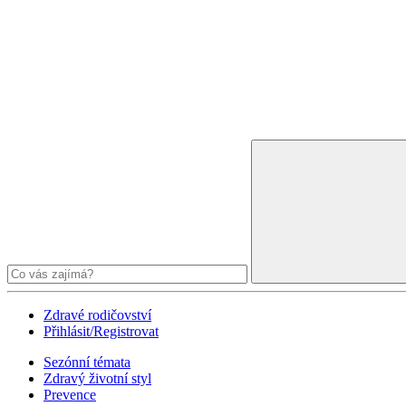
Zdravé rodičovství
Přihlásit/Registrovat
Sezónní témata
Zdravý životní styl
Prevence