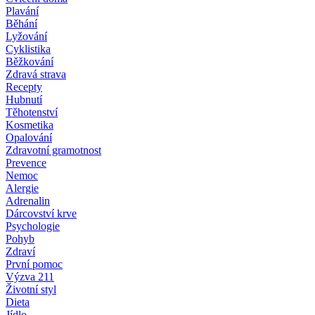
Plavání
Běhání
Lyžování
Cyklistika
Běžkování
Zdravá strava
Recepty
Hubnutí
Těhotenství
Kosmetika
Opalování
Zdravotní gramotnost
Prevence
Nemoc
Alergie
Adrenalin
Dárcovství krve
Psychologie
Pohyb
Zdraví
První pomoc
Výzva 211
Životní styl
Dieta
Jídlo