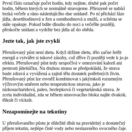
První číslo označuje počet hodin, kdy nejíme, druhé pak počet
hodin, během kterých se normálně stravujeme. Přirozeně se nabízí
brzká večeře a ráno následujícího dne snídaně. Po ní přichází fáze
jídla, desetihodinová u žen a osmihodinová u mužů, a schéma se
stále opakuje. Pokud bdíte dlouho do noci a večeříte později,
přeskočte snídani a vydržte bez jídla až do oběda.
Jezte tak, jak jste zvyklí
Přerušovaný půst není dieta. Když držíme dietu, tělo začne šetřit
energií a vytvářet si tukové zásoby, což dříve či později vede k jo-jo
efektu. Přerušovaný půst tedy nespočívá v omezování kalorií ani
pestrosti jídelníčku. Na druhou stranu se předpokládá, že strava
bude zdravá a vyvážená a zajistí tělu dostatek potřebných živin.
Přerušovaný půst lze rovněž kombinovat s jakýmkoli rozumným
výživovým směrem nebo terapeutickou stravou, jako je
nízkosacharidová, paleo, bezlepková či vegetariánská strava. Je
zcela individuální, zda se během stravovacího bloku najíte dvakrát,
třikrát či víckrát.
Nezapomínejte na tekutiny
U přerušovaného půstu je důležité dbát na pravidelný a dostatečný
příjem tekutin, nejlépe čisté vody nebo neslazeného ovocného čaje.