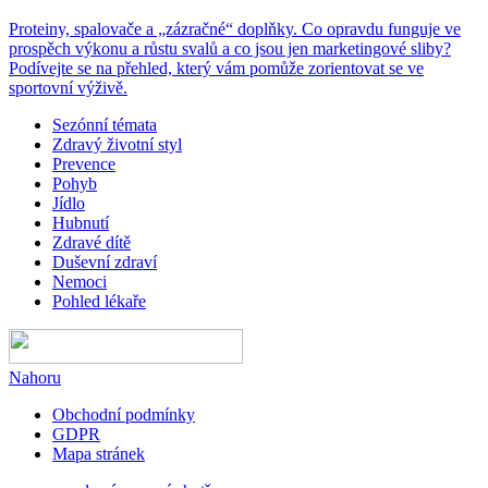
Proteiny, spalovače a „zázračné“ doplňky. Co opravdu funguje ve
prospěch výkonu a růstu svalů a co jsou jen marketingové sliby?
Podívejte se na přehled, který vám pomůže zorientovat se ve
sportovní výživě.
Sezónní témata
Zdravý životní styl
Prevence
Pohyb
Jídlo
Hubnutí
Zdravé dítě
Duševní zdraví
Nemoci
Pohled lékaře
Nahoru
Obchodní podmínky
GDPR
Mapa stránek