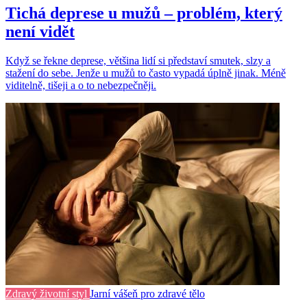
Tichá deprese u mužů – problém, který
není vidět
Když se řekne deprese, většina lidí si představí smutek, slzy a
stažení do sebe. Jenže u mužů to často vypadá úplně jinak. Méně
viditelně, tišeji a o to nebezpečněji.
Zdravý životní styl
Jarní vášeň pro zdravé tělo