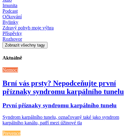
Imunita
Podcast
Očkování
Bylinky
Zdravý pohyb moje výhra
Příspěvky
Rozhovor
Zobrazit všechny tagy
Aktuálně
Nemoci
Brní vás prsty? Nepodceňujte první
příznaky syndromu karpálního tunelu
První příznaky syndromu karpálního tunelu
Syndrom karpálního tunelu, označovaný také jako syndrom
karpálního kanálu, patří mezi úžinové tla
Prevence