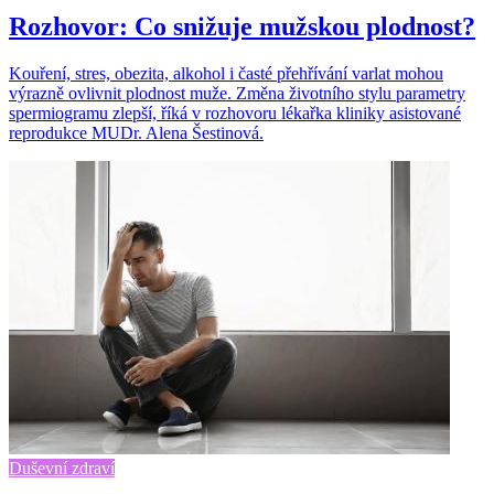
Rozhovor: Co snižuje mužskou plodnost?
Kouření, stres, obezita, alkohol i časté přehřívání varlat mohou
výrazně ovlivnit plodnost muže. Změna životního stylu parametry
spermiogramu zlepší, říká v rozhovoru lékařka kliniky asistované
reprodukce MUDr. Alena Šestinová.
Duševní zdraví