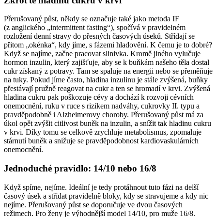
Zkroťte hladinu cukru v krvi
Přerušovaný půst, někdy se označuje také jako metoda IF
(z anglického „intermittent fasting“), spočívá v pravidelném
rozložení denní stravy do přesných časových úseků. Střídají se
přitom „okénka“, kdy jíme, s fázemi hladovění. K čemu je to dobré?
Když se najíme, začne pracovat slinivka. Kromě jiného vylučuje
hormon inzulin, který zajišťuje, aby se k buňkám našeho těla dostal
cukr získaný z potravy. Tam se spaluje na energii nebo se přeměňuje
na tuky. Pokud jíme často, hladina inzulinu je stále zvýšená, buňky
přestávají pružně reagovat na cukr a ten se hromadí v krvi. Zvýšená
hladina cukru pak poškozuje cévy a dochází k rozvoji cévních
onemocnění, ruku v ruce s rizikem nadváhy, cukrovky II. typu a
pravděpodobně i Alzheimerovy choroby. Přerušovaný půst má za
úkol opět zvýšit citlivost buněk na inzulin, a snížit tak hladinu cukru
v krvi. Díky tomu se celkově zrychluje metabolismus, zpomaluje
stárnutí buněk a snižuje se pravděpodobnost kardiovaskulárních
onemocnění.
Jednoduché pravidlo: 14/10 nebo 16/8
Když spíme, nejíme. Ideální je tedy protáhnout tuto fázi na delší
časový úsek a střídat pravidelně bloky, kdy se stravujeme a kdy nic
nejíme. Přerušovaný půst se doporučuje ve dvou časových
režimech. Pro ženy je výhodnější model 14/10, pro muže 16/8.