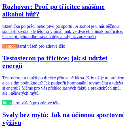
Rozhovor: Proč po třicítce snášíme
alkohol hůř?
Sklenička po práci nebo pivo po sportu? Alkohol je u nás běžnou
součástí života, ale tělo ho vnímá jinak ve dvaceti a jinak po třicítce.
Co se při jeho odbourávání děje a kdy už zpozornět?
Nemoci
Jarní vášeň pro zdravé tělo
Testosteron po třicítce: jak si udržet
energii
Testosteron u mužů po třicítce přirozeně klesá. Kdy už je to problém
a co s tím podniknout? Jak podpořit hormonální rovnováhu a udržet
si energii? Máme pro vás přehled jasných faktů a praktických tipů,
ale i některých mýtů.
Jídlo
Jarní vášeň pro zdravé tělo
Svaly bez mýtů: Jak na účinnou sportovní
výživu