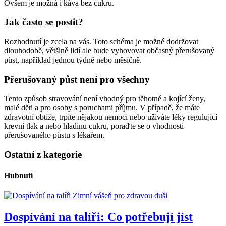
Ovšem je možná i káva bez cukru.
Jak často se postit?
Rozhodnutí je zcela na vás. Toto schéma je možné dodržovat
dlouhodobě, většině lidí ale bude vyhovovat občasný přerušovaný
půst, například jednou týdně nebo měsíčně.
Přerušovaný půst není pro všechny
Tento způsob stravování není vhodný pro těhotné a kojící ženy,
malé děti a pro osoby s poruchami příjmu. V případě, že máte
zdravotní obtíže, trpíte nějakou nemocí nebo užíváte léky regulující
krevní tlak a nebo hladinu cukru, poraďte se o vhodnosti
přerušovaného půstu s lékařem.
Ostatní z kategorie
Hubnutí
Zimní vášeň pro zdravou duši
Dospívání na talíři: Co potřebují jíst