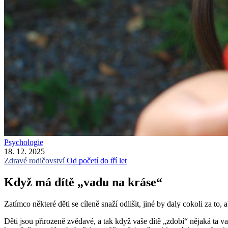
Psychologie
18. 12. 2025
Zdravé rodičovství
Od početí do tří let
Když má dítě „vadu na kráse“
Zatímco některé děti se cíleně snaží odlišit, jiné by daly cokoli za to
Děti jsou přirozeně zvědavé, a tak když vaše dítě „zdobí“ nějaká ta 