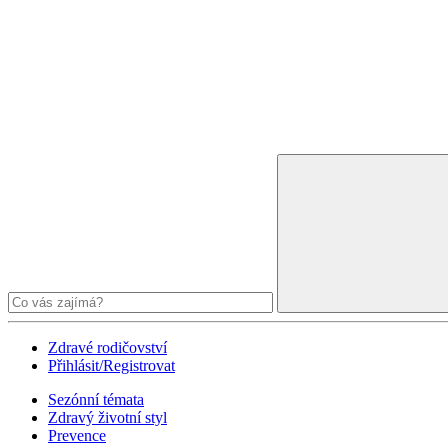
Zdravé rodičovství
Přihlásit/Registrovat
Sezónní témata
Zdravý životní styl
Prevence