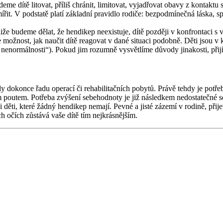
e dítě litovat, příliš chránit, limitovat, vyjadřovat obavy z kontakt
smířit. V podstatě platí základní pravidlo rodiče: bezpodmínečná láska, 
iže budeme dělat, že hendikep neexistuje, dítě později v konfrontaci s
možnost, jak naučit dítě reagovat v dané situaci podobně. Děti jsou v 
a nenormálnosti“). Pokud jim rozumně vysvětlíme důvody jinakosti, přijí
y dokonce řadu operací či rehabilitačních pobytů. Právě tehdy je potře
jším poutem. Potřeba zvýšení sebehodnoty je již následkem nedostatečn
děti, které žádný hendikep nemají. Pevné a jisté zázemí v rodině, přije
h očích zůstává vaše dítě tím nejkrásnějším.