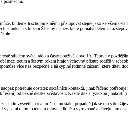
k a posměchu.
pomůže, budeme-li schopni k němu přistupovat stejně jako ke všem osta
vých stránkách sdružení Šťastný úsměv, které pomáhá dětem s rozštěpovo
 škole.
 prostě středem světa, rádo a často používá slovo JÁ. Teprve v pozděj
obí mezi třetím a šestým rokem hraje výchovný přístup rodičů v sebeobr
 nepomůže více než bezpečné a láskyplné rodinné zázemí, které dítěti d
u, naopak potřebuje dostatek sociálních kontaktů, jinak řečeno potřebuj
k řešení) od běžné dětské zvědavosti. Každé dítě s fyzickou jinakostí (
ze studu vysvětlit, co a proč se mu stalo, případně jak se mu s tím žij
I vy sami o tomto tématu mluvte klidně a vyrovnaně a dávejte tím ostatn