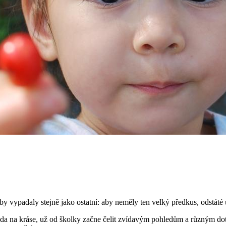
, aby vypadaly stejně jako ostatní: aby neměly ten velký předkus, odstáté
vada na kráse, už od školky začne čelit zvídavým pohledům a různým dot