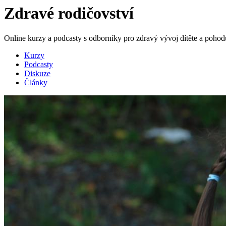
Zdravé rodičovství
Online kurzy a podcasty s odborníky pro zdravý vývoj dítěte a poho
Kurzy
Podcasty
Diskuze
Články