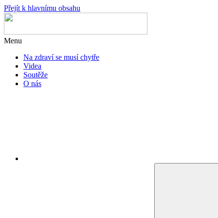
Přejít k hlavnímu obsahu
Menu
Na zdraví se musí chytře
Videa
Soutěže
O nás