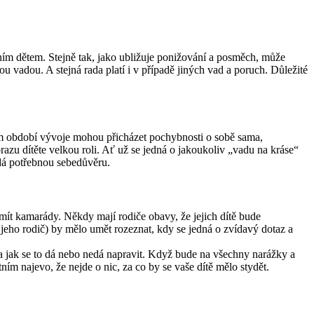
tním dětem. Stejně tak, jako ubližuje ponižování a posměch, může
u vadou. A stejná rada platí i v případě jiných vad a poruch. Důležité
ším období vývoje mohou přicházet pochybnosti o sobě sama,
azu dítěte velkou roli. Ať už se jedná o jakoukoliv „vadu na kráse“
odá potřebnou sebedůvěru.
e mít kamarády. Někdy mají rodiče obavy, že jejich dítě bude
i jeho rodič) by mělo umět rozeznat, kdy se jedná o zvídavý dotaz a
e a jak se to dá nebo nedá napravit. Když bude na všechny narážky a
ím najevo, že nejde o nic, za co by se vaše dítě mělo stydět.