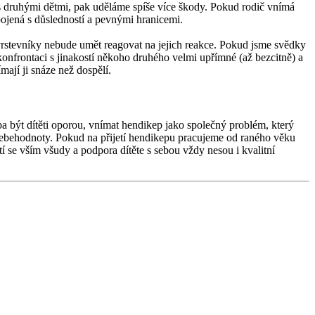
u s druhými dětmi, pak uděláme spíše více škody. Pokud rodič vnímá
spojená s důsledností a pevnými hranicemi.
 vrstevníky nebude umět reagovat na jejich reakce. Pokud jsme svědky
konfrontaci s jinakostí někoho druhého velmi upřímné (až bezcitně) a
mají ji snáze než dospělí.
ba být dítěti oporou, vnímat hendikep jako společný problém, který
é sebehodnoty. Pokud na přijetí hendikepu pracujeme od raného věku
tí se vším všudy a podpora dítěte s sebou vždy nesou i kvalitní