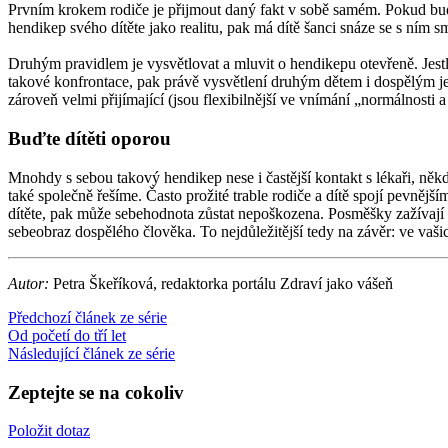
Prvním krokem rodiče je přijmout daný fakt v sobě samém. Pokud budem
hendikep svého dítěte jako realitu, pak má dítě šanci snáze se s ním 
Druhým pravidlem je vysvětlovat a mluvit o hendikepu otevřeně. Jestl
takové konfrontace, pak právě vysvětlení druhým dětem i dospělým je 
zároveň velmi přijímající (jsou flexibilnější ve vnímání „normálnosti 
Buďte dítěti oporou
Mnohdy s sebou takový hendikep nese i častější kontakt s lékaři, někd
také společně řešíme. Často prožité trable rodiče a dítě spojí pevně
dítěte, pak může sebehodnota zůstat nepoškozena. Posměšky zažívají i 
sebeobraz dospělého člověka. To nejdůležitější tedy na závěr: ve vašic
Autor:
Petra Škeříková, redaktorka portálu Zdraví jako vášeň
Předchozí článek ze série
Od početí do tří let
Následující článek ze série
Zeptejte se na cokoliv
Položit dotaz