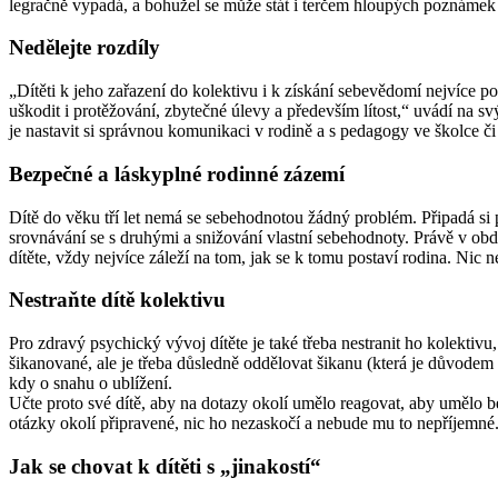
legračně vypadá, a bohužel se může stát i terčem hloupých poznáme
Nedělejte rozdíly
„Dítěti k jeho zařazení do kolektivu i k získání sebevědomí nejvíce 
uškodit i protěžování, zbytečné úlevy a především lítost,“ uvádí na s
je nastavit si správnou komunikaci v rodině a s pedagogy ve školce či
Bezpečné a láskyplné rodinné zázemí
Dítě do věku tří let nemá se sebehodnotou žádný problém. Připadá si
srovnávání se s druhými a snižování vlastní sebehodnoty. Právě v obd
dítěte, vždy nejvíce záleží na tom, jak se k tomu postaví rodina. Nic
Nestraňte dítě kolektivu
Pro zdravý psychický vývoj dítěte je také třeba nestranit ho kolektiv
šikanované, ale je třeba důsledně oddělovat šikanu (která je důvodem 
kdy o snahu o ublížení.
Učte proto své dítě, aby na dotazy okolí umělo reagovat, aby umělo be
otázky okolí připravené, nic ho nezaskočí a nebude mu to nepříjemné. 
Jak se chovat k dítěti s „jinakostí“