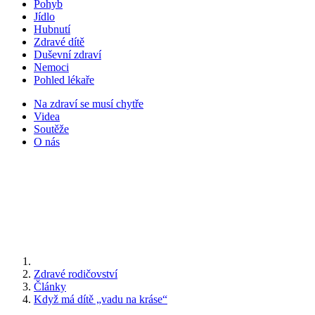
Pohyb
Jídlo
Hubnutí
Zdravé dítě
Duševní zdraví
Nemoci
Pohled lékaře
Na zdraví se musí chytře
Videa
Soutěže
O nás
Zdravé rodičovství
Články
Když má dítě „vadu na kráse“