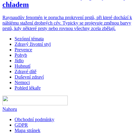
chladem
Raynaudův fenomén je porucha prokrvení prstů, při které dochází k
náhlému stažení drobných cév. Typicky se projevuje změnou barvy
prstů, kdy některé prsty nebo rovnou všechny zcela zbělají.
Sezónní témata
Zdravý životní styl
Prevence
Pohyb
Jídlo
Hubnutí
Zdravé dítě
Duševní zdraví
Nemoci
Pohled lékaře
Nahoru
Obchodní podmínky
GDPR
Mapa stránek