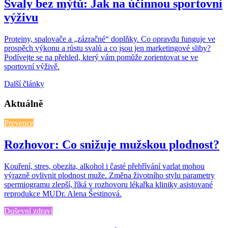
Svaly bez mýtů: Jak na účinnou sportovní
výživu
Proteiny, spalovače a „zázračné“ doplňky. Co opravdu funguje ve
prospěch výkonu a růstu svalů a co jsou jen marketingové sliby?
Podívejte se na přehled, který vám pomůže zorientovat se ve
sportovní výživě.
Další články
Aktuálně
Prevence
Rozhovor: Co snižuje mužskou plodnost?
Kouření, stres, obezita, alkohol i časté přehřívání varlat mohou
výrazně ovlivnit plodnost muže. Změna životního stylu parametry
spermiogramu zlepší, říká v rozhovoru lékařka kliniky asistované
reprodukce MUDr. Alena Šestinová.
Duševní zdraví