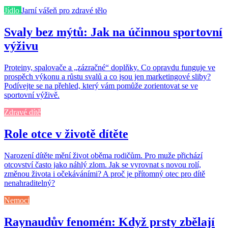
Jídlo
Jarní vášeň pro zdravé tělo
Svaly bez mýtů: Jak na účinnou sportovní
výživu
Proteiny, spalovače a „zázračné“ doplňky. Co opravdu funguje ve
prospěch výkonu a růstu svalů a co jsou jen marketingové sliby?
Podívejte se na přehled, který vám pomůže zorientovat se ve
sportovní výživě.
Zdravé dítě
Role otce v životě dítěte
Narození dítěte mění život oběma rodičům. Pro muže přichází
otcovství často jako náhlý zlom. Jak se vyrovnat s novou rolí,
změnou života i očekáváními? A proč je přítomný otec pro dítě
nenahraditelný?
Nemoci
Raynaudův fenomén: Když prsty zbělají