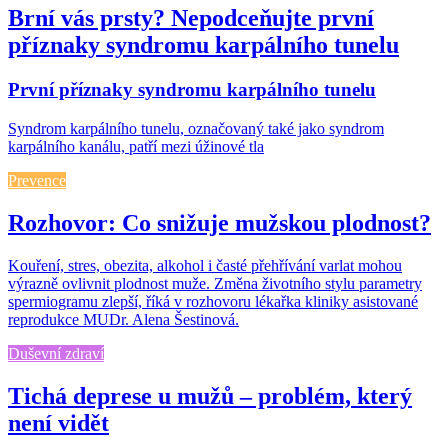
Brní vás prsty? Nepodceňujte první
příznaky syndromu karpálního tunelu
První příznaky syndromu karpálního tunelu
Syndrom karpálního tunelu, označovaný také jako syndrom
karpálního kanálu, patří mezi úžinové tla
Prevence
Rozhovor: Co snižuje mužskou plodnost?
Kouření, stres, obezita, alkohol i časté přehřívání varlat mohou
výrazně ovlivnit plodnost muže. Změna životního stylu parametry
spermiogramu zlepší, říká v rozhovoru lékařka kliniky asistované
reprodukce MUDr. Alena Šestinová.
Duševní zdraví
Tichá deprese u mužů – problém, který
není vidět