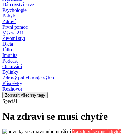
Dárcovství krve
Psychologie
Pohyb
Zdraví
První pomoc
Výzva 211
Životní styl
Dieta
Jídlo
Imunita
Podcast
Očkování
Bylinky
Zdravý pohyb moje výhra
Příspěvky
Rozhovor
Zobrazit všechny tagy
Speciál
Na zdraví se musí chytře
Na zdraví se musí chytře