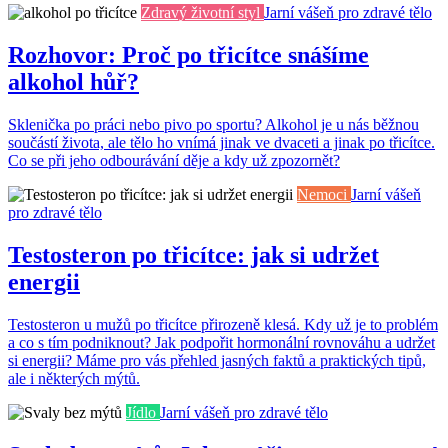
Zdravý životní styl
Jarní vášeň pro zdravé tělo
Rozhovor: Proč po třicítce snášíme
alkohol hůř?
Sklenička po práci nebo pivo po sportu? Alkohol je u nás běžnou
součástí života, ale tělo ho vnímá jinak ve dvaceti a jinak po třicítce.
Co se při jeho odbourávání děje a kdy už zpozornět?
Nemoci
Jarní vášeň
pro zdravé tělo
Testosteron po třicítce: jak si udržet
energii
Testosteron u mužů po třicítce přirozeně klesá. Kdy už je to problém
a co s tím podniknout? Jak podpořit hormonální rovnováhu a udržet
si energii? Máme pro vás přehled jasných faktů a praktických tipů,
ale i některých mýtů.
Jídlo
Jarní vášeň pro zdravé tělo