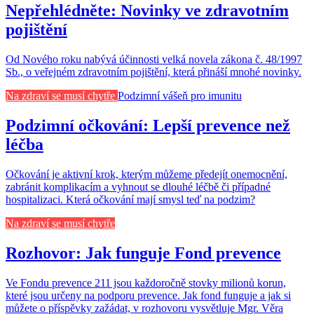
Nepřehlédněte: Novinky ve zdravotním
pojištění
Od Nového roku nabývá účinnosti velká novela zákona č. 48/1997
Sb., o veřejném zdravotním pojištění, která přináší mnohé novinky.
Na zdraví se musí chytře
Podzimní vášeň pro imunitu
Podzimní očkování: Lepší prevence než
léčba
Očkování je aktivní krok, kterým můžeme předejít onemocnění,
zabránit komplikacím a vyhnout se dlouhé léčbě či případné
hospitalizaci. Která očkování mají smysl teď na podzim?
Na zdraví se musí chytře
Rozhovor: Jak funguje Fond prevence
Ve Fondu prevence 211 jsou každoročně stovky milionů korun,
které jsou určeny na podporu prevence. Jak fond funguje a jak si
můžete o příspěvky zažádat, v rozhovoru vysvětluje Mgr. Věra