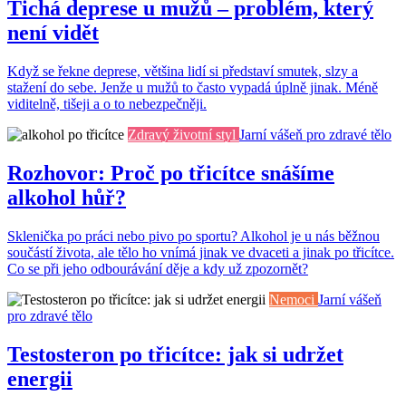
Tichá deprese u mužů – problém, který
není vidět
Když se řekne deprese, většina lidí si představí smutek, slzy a
stažení do sebe. Jenže u mužů to často vypadá úplně jinak. Méně
viditelně, tišeji a o to nebezpečněji.
Zdravý životní styl
Jarní vášeň pro zdravé tělo
Rozhovor: Proč po třicítce snášíme
alkohol hůř?
Sklenička po práci nebo pivo po sportu? Alkohol je u nás běžnou
součástí života, ale tělo ho vnímá jinak ve dvaceti a jinak po třicítce.
Co se při jeho odbourávání děje a kdy už zpozornět?
Nemoci
Jarní vášeň
pro zdravé tělo
Testosteron po třicítce: jak si udržet
energii