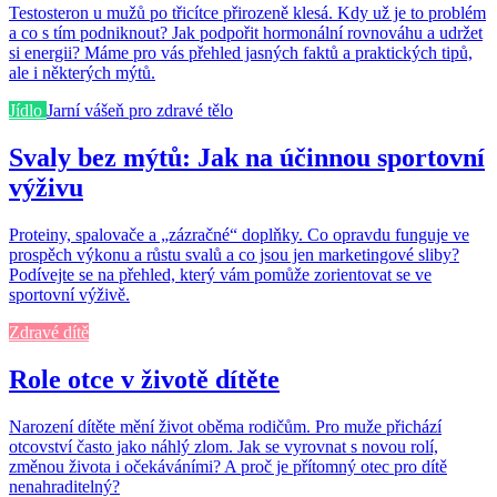
Testosteron u mužů po třicítce přirozeně klesá. Kdy už je to problém
a co s tím podniknout? Jak podpořit hormonální rovnováhu a udržet
si energii? Máme pro vás přehled jasných faktů a praktických tipů,
ale i některých mýtů.
Jídlo
Jarní vášeň pro zdravé tělo
Svaly bez mýtů: Jak na účinnou sportovní
výživu
Proteiny, spalovače a „zázračné“ doplňky. Co opravdu funguje ve
prospěch výkonu a růstu svalů a co jsou jen marketingové sliby?
Podívejte se na přehled, který vám pomůže zorientovat se ve
sportovní výživě.
Zdravé dítě
Role otce v životě dítěte
Narození dítěte mění život oběma rodičům. Pro muže přichází
otcovství často jako náhlý zlom. Jak se vyrovnat s novou rolí,
změnou života i očekáváními? A proč je přítomný otec pro dítě
nenahraditelný?