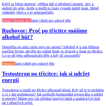
Když se řekne deprese, většina lidí si představí smutek, slzy a
stažení do sebe. Jenže u mužů to často vypadá úplně jinak. Méně
viditelně, tišeji a o to nebezpečněji.
Zdravý životní styl
Jarní vášeň pro zdravé tělo
Rozhovor: Proč po třicítce snášíme
alkohol hůř?
Sklenička po práci nebo pivo po sportu? Alkohol je u nás běžnou
součástí života, ale tělo ho vnímá jinak ve dvaceti a jinak po třicítce.
Co se při jeho odbourávání děje a kdy už zpozornět?
Nemoci
Jarní vášeň pro zdravé tělo
Testosteron po třicítce: jak si udržet
energii
Testosteron u mužů po třicítce přirozeně klesá. Kdy už je to problém
a co s tím podniknout? Jak podpořit hormonální rovnováhu a udržet
si energii? Máme pro vás přehled jasných faktů a praktických tipů,
ale i některých mýtů.