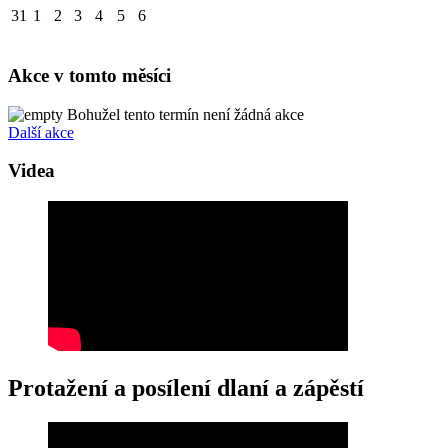
31
1
2
3
4
5
6
Akce v tomto měsíci
Bohužel tento termín není žádná akce
Další akce
Videa
Protažení a posílení dlaní a zápěstí