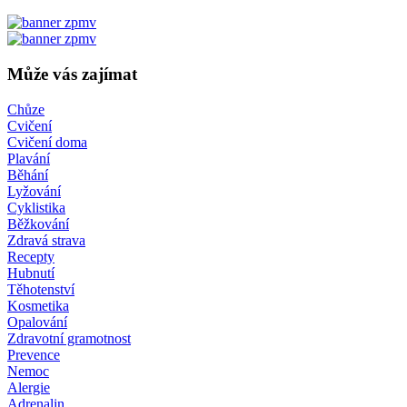
Může vás zajímat
Chůze
Cvičení
Cvičení doma
Plavání
Běhání
Lyžování
Cyklistika
Běžkování
Zdravá strava
Recepty
Hubnutí
Těhotenství
Kosmetika
Opalování
Zdravotní gramotnost
Prevence
Nemoc
Alergie
Adrenalin