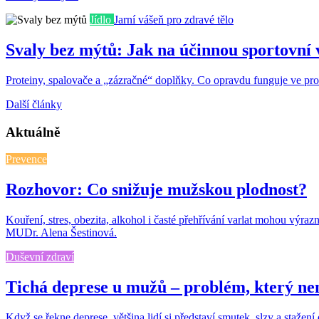
Jídlo
Jarní vášeň pro zdravé tělo
Svaly bez mýtů: Jak na účinnou sportovní 
Proteiny, spalovače a „zázračné“ doplňky. Co opravdu funguje ve pros
Další články
Aktuálně
Prevence
Rozhovor: Co snižuje mužskou plodnost?
Kouření, stres, obezita, alkohol i časté přehřívání varlat mohou výr
MUDr. Alena Šestinová.
Duševní zdraví
Tichá deprese u mužů – problém, který nen
Když se řekne deprese, většina lidí si představí smutek, slzy a stažení