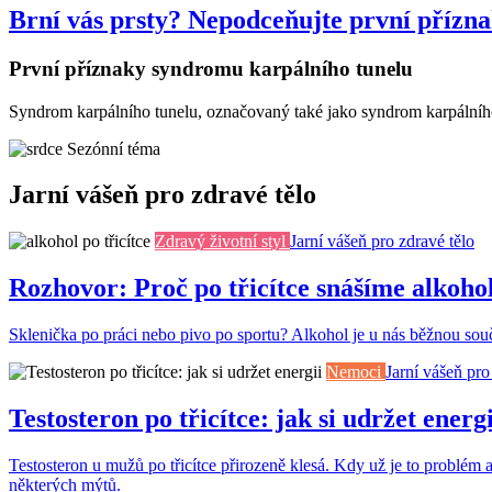
Brní vás prsty? Nepodceňujte první přízn
První příznaky syndromu karpálního tunelu
Syndrom karpálního tunelu, označovaný také jako syndrom karpálního 
Sezónní téma
Jarní vášeň pro zdravé tělo
Zdravý životní styl
Jarní vášeň pro zdravé tělo
Rozhovor: Proč po třicítce snášíme alkoho
Sklenička po práci nebo pivo po sportu? Alkohol je u nás běžnou součás
Nemoci
Jarní vášeň pro
Testosteron po třicítce: jak si udržet energi
Testosteron u mužů po třicítce přirozeně klesá. Kdy už je to problém 
některých mýtů.