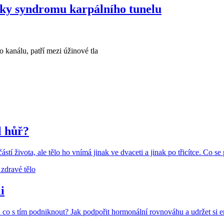
aky syndromu karpálního tunelu
kanálu, patří mezi úžinové tla
l hůř?
tí života, ale tělo ho vnímá jinak ve dvaceti a jinak po třicítce. Co s
 zdravé tělo
i
a co s tím podniknout? Jak podpořit hormonální rovnováhu a udržet si e