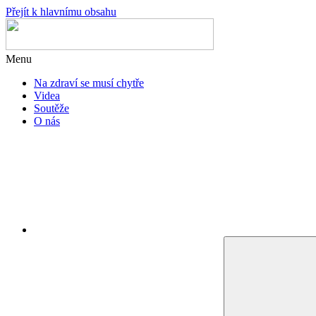
Přejít k hlavnímu obsahu
Menu
Na zdraví se musí chytře
Videa
Soutěže
O nás