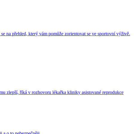
 se na přehled, který vám pomůže zorientovat se ve sportovní výživě.
mu zlepší, říká v rozhovoru lékařka kliniky asistované reprodukce
ji a o to nebezpečněji.