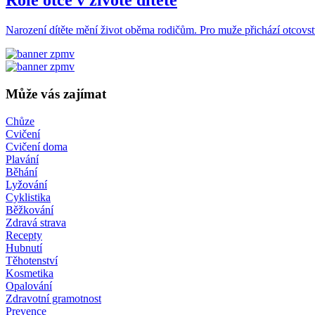
Role otce v životě dítěte
Narození dítěte mění život oběma rodičům. Pro muže přichází otcovstv
Může vás zajímat
Chůze
Cvičení
Cvičení doma
Plavání
Běhání
Lyžování
Cyklistika
Běžkování
Zdravá strava
Recepty
Hubnutí
Těhotenství
Kosmetika
Opalování
Zdravotní gramotnost
Prevence