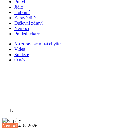
Pohyb
Jídlo
Hubnutí
Zdravé dítě
Duševní zdraví
Nemoci
Pohled lékaře
Na zdraví se musí chytře
Videa
Soutěže
O nás
Nemoci
4. 8. 2026