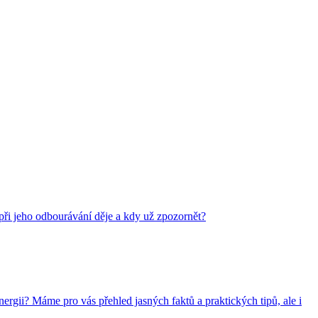
e při jeho odbourávání děje a kdy už zpozornět?
nergii? Máme pro vás přehled jasných faktů a praktických tipů, ale i