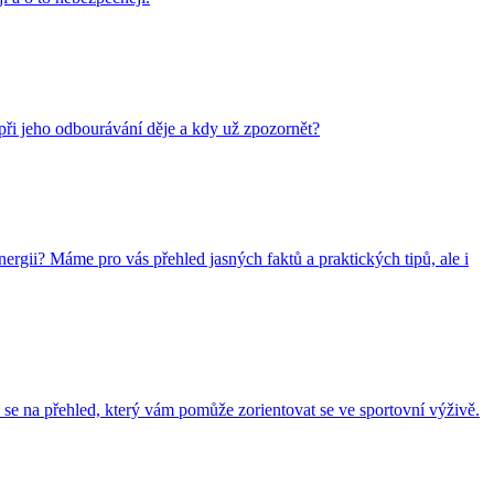
e při jeho odbourávání děje a kdy už zpozornět?
nergii? Máme pro vás přehled jasných faktů a praktických tipů, ale i
 se na přehled, který vám pomůže zorientovat se ve sportovní výživě.