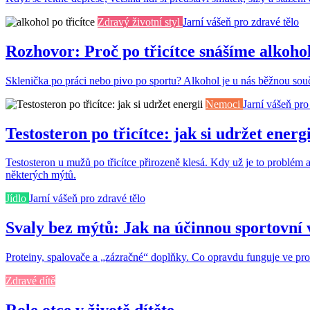
Zdravý životní styl
Jarní vášeň pro zdravé tělo
Rozhovor: Proč po třicítce snášíme alkoho
Sklenička po práci nebo pivo po sportu? Alkohol je u nás běžnou součás
Nemoci
Jarní vášeň pro
Testosteron po třicítce: jak si udržet energi
Testosteron u mužů po třicítce přirozeně klesá. Kdy už je to problém 
některých mýtů.
Jídlo
Jarní vášeň pro zdravé tělo
Svaly bez mýtů: Jak na účinnou sportovní 
Proteiny, spalovače a „zázračné“ doplňky. Co opravdu funguje ve pros
Zdravé dítě