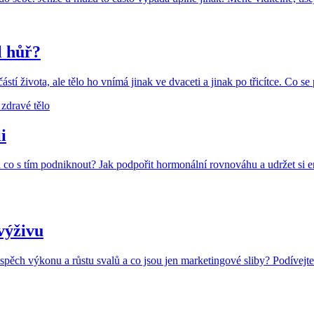
l hůř?
tí života, ale tělo ho vnímá jinak ve dvaceti a jinak po třicítce. Co s
 zdravé tělo
i
a co s tím podniknout? Jak podpořit hormonální rovnováhu a udržet si e
výživu
pěch výkonu a růstu svalů a co jsou jen marketingové sliby? Podívejte