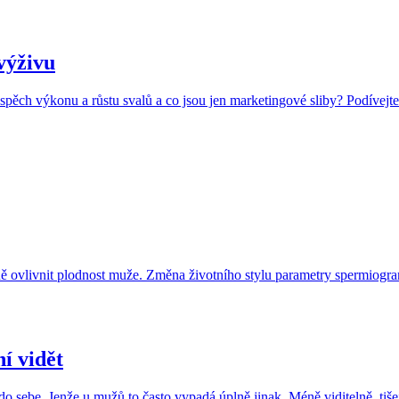
výživu
pěch výkonu a růstu svalů a co jsou jen marketingové sliby? Podívejte
azně ovlivnit plodnost muže. Změna životního stylu parametry spermiogra
í vidět
 do sebe. Jenže u mužů to často vypadá úplně jinak. Méně viditelně, tiše