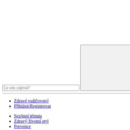
Zdravé rodičovství
Přihlásit/Registrovat
Sezónní témata
Zdravý životní styl
Prevence