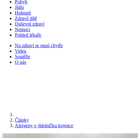
Pohyb
Jídlo
Hubnutí
Zdravé dítě
Duševní zdraví
Nemoci
Pohled lékaře
Na zdraví se musí chytře
Videa
Soutěže
O nás
Články
Alergeny v jídelníčku kojence