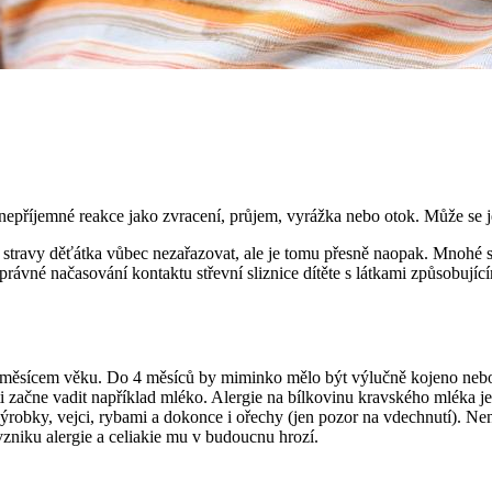
 nepříjemné reakce jako zvracení, průjem, vyrážka nebo otok. Může se je
o stravy děťátka vůbec nezařazovat, ale je tomu přesně naopak. Mnohé stu
rávné načasování kontaktu střevní sliznice dítěte s látkami způsobující
 6. měsícem věku. Do 4 měsíců by miminko mělo být výlučně kojeno 
 začne vadit například mléko. Alergie na bílkovinu kravského mléka je 
robky, vejci, rybami a dokonce i ořechy (jen pozor na vdechnutí). Ne
 vzniku alergie a celiakie mu v budoucnu hrozí.