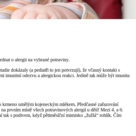
dnat o alergii na vybrané potraviny.
die dokázaly (a pediatři to jen potvrzují), že včasný kontakt s
mi imunitní odezvu a alergickou reakci. Jedině tak může být imunita
nebo krmeno umělým kojeneckým mlékem. Předčasné zařazování
na prvním místě všech potravinových alergií u dětí! Mezi 4. a 6.
ní tak s podivem, když pětiměsíční miminko „žužlá“ rohlík. Čím