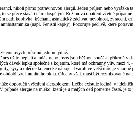
lerancí, nikoli přímo potravinovou alergií. Jeden průjem nebo vyrážka t
“, to se přece stává i nám dospělým. Režimová opatření včetně případné 
ým patří kopřivka, kýchání, astmatický záchvat, nevolnost, zvracení, e
antihistaminika (např. Fenistil kapky). Pozorujte pečlivě, které potravin
ozeleninových příkrmů jednou týdně.
Dnes už to neplatí a tuňák nebo losos jsou běžnou součástí příkrmů v 
ých dávek lepku společně s kojením, které má ochranný vliv, mezi 4. -
gurty, sýry a mléčné kojenecké nápoje. Tvaroh ve větší míře je vhodné 
ežité období tzv. imunitního okna. Ořechy však musí být rozmixované naj
může doporučit vyšetření alergologem. Léčba existuje jediná: v jídelníčk
V případě alergie na mléko, která je u malých dětí poměrně častá, je to