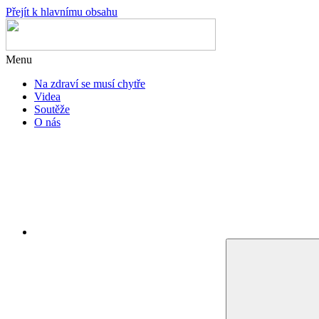
Přejít k hlavnímu obsahu
Menu
Na zdraví se musí chytře
Videa
Soutěže
O nás