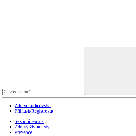
Zdravé rodičovství
Přihlásit/Registrovat
Sezónní témata
Zdravý životní styl
Prevence