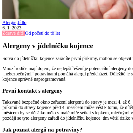
Alergie
Jídlo
6. 1. 2023
Zdravé dítě
Od početí do tří let
Alergeny v jídelníčku kojence
Sotva do jídelníčku kojence zařadíte první příkrmy, mohou se objevit
Mnozí rodiče mají dojem, že nejlepší řešení je potenciální alergeny d
„nebezpečnými“ potravinami pomáhá alergii předcházet. Důležité je sp
kojence správně naprogramovaná.
První kontakt s alergeny
Takzvané bezpečné okno zařazení alergenů do stravy je mezi 4. až
příkrmů do stravy kojence před 4. měsícem může vést k tomu, že dítěti
měsícem by se děťátko mělo v malé míře setkat s lepkem, mléčnými vý
později se tyto alergeny zařadí do jídelníčku kojence, tím větší riziko
Jak poznat alergii na potraviny?