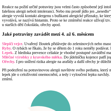
Reakce na požití určité potraviny jsou velmi často způsobené její into
falešnou alergii neboli intoleranci. Nebo mu prostě jídlo jen „nesedlo
alergie vyvolá kontakt alergenu s buňkami alergické příznaky, ke kter
vyvolává, se nazývá histamin. Proto se ke zmírnění reakce užívají tzv. 
u starších dětí čokoláda, ořechy apod.
Jaké potraviny zavádět mezi 4. až 6. měsícem
Slepičí vejce
. Uvařený žloutek přidávejte do zeleninových nebo mas
Ryby.
O rybách se říkalo, že by se dětem do 1 roku neměly podávat. 
Lepek.
Z hlediska prevence celiakie je vhodné postupné zavádění mal
Mléčné výrobky z kravského mléka.
Do jídelníčku kojence patří jo
Ořechy.
I pro snížení rizika alergie na arašídy a další ořechy je důl
Při podezření na potravinovou alergii navštivte svého pediatra, který 
lepek jde o celoživotní onemocnění, a tedy i vyloučení lepku navždy. 
zmírní.