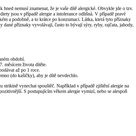
ak hned nemusí znamenat, že je vaše dítě alergické. Obvykle jde o tzv.
diety jsou v případě alergie a intolerance odlišná. V případě pravé
zkém a podobně, a to krátce po konzumaci. Látka, která tyto příznaky
y dané příznaky vyvolávají, často to bývají sýry, ryby, rajčata, jahody,
daném období.
7. měsícem života dítěte.
podávat až po 1 roce.
emno (do kašičky), aby je dítě nevdechlo.
u striktně vynechat spouštěč. Například v případě zjištění alergie na
 pozitivnější. S postupujícím věkem alergie vymizí, nebo se alespoň