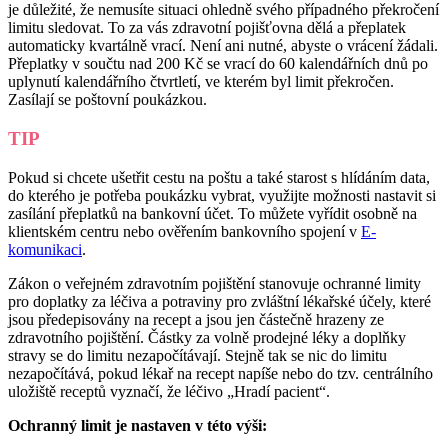
je důležité, že nemusíte situaci ohledně svého případného překročení
limitu sledovat. To za vás zdravotní pojišťovna dělá a přeplatek
automaticky kvartálně vrací. Není ani nutné, abyste o vrácení žádali.
Přeplatky v součtu nad 200 Kč se vrací do 60 kalendářních dnů po
uplynutí kalendářního čtvrtletí, ve kterém byl limit překročen.
Zasílají se poštovní poukázkou.
TIP
Pokud si chcete ušetřit cestu na poštu a také starost s hlídáním data,
do kterého je potřeba poukázku vybrat, využijte možnosti nastavit si
zasílání přeplatků na bankovní účet. To můžete vyřídit osobně na
klientském centru nebo ověřením bankovního spojení v
E-
komunikaci
.
Zákon o veřejném zdravotním pojištění stanovuje ochranné limity
pro doplatky za léčiva a potraviny pro zvláštní lékařské účely, které
jsou předepisovány na recept a jsou jen částečně hrazeny ze
zdravotního pojištění. Částky za volně prodejné léky a doplňky
stravy se do limitu nezapočítávají. Stejně tak se nic do limitu
nezapočítává, pokud lékař na recept napíše nebo do tzv. centrálního
uložiště receptů vyznačí, že léčivo „Hradí pacient“.
Ochranný limit je nastaven v této výši: