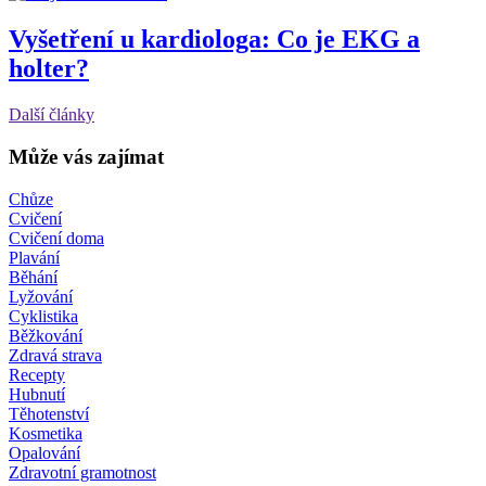
Vyšetření u kardiologa: Co je EKG a
holter?
Další články
Může vás zajímat
Chůze
Cvičení
Cvičení doma
Plavání
Běhání
Lyžování
Cyklistika
Běžkování
Zdravá strava
Recepty
Hubnutí
Těhotenství
Kosmetika
Opalování
Zdravotní gramotnost