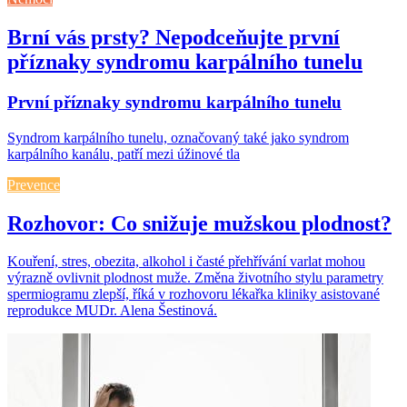
Brní vás prsty? Nepodceňujte první
příznaky syndromu karpálního tunelu
První příznaky syndromu karpálního tunelu
Syndrom karpálního tunelu, označovaný také jako syndrom
karpálního kanálu, patří mezi úžinové tla
Prevence
Rozhovor: Co snižuje mužskou plodnost?
Kouření, stres, obezita, alkohol i časté přehřívání varlat mohou
výrazně ovlivnit plodnost muže. Změna životního stylu parametry
spermiogramu zlepší, říká v rozhovoru lékařka kliniky asistované
reprodukce MUDr. Alena Šestinová.