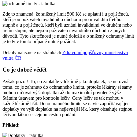
Zde to znamená, že snížený limit 500 Kč se uplatní i u pojištěnců,
kteří jsou poživateli invalidního důchodu pro invaliditu třetího
stupně a u pojištěnců, kteří byli uznáni invalidními ve druhém nebo
třetím stupni, ale nejsou poživateli invalidního důchodu z jiných
důvodů. Tyto skutečnosti je nutné doložit a o snížený ochranný limit
je tedy v tomto případě nutné požádat.
Detaily naleznete na stránkách
Zdravotní pojišťovny ministerstva
vnitra ČR
.
Co je dobré vědět
Avšak pozor! To, co zaplatíte v lékárně jako doplatek, se nerovná
tomu, co je zahrnuto do ochranného limitu, protože lékárny si samy
mohou určovat výši doplatku až do maximální povolené výše
Státním ústavem pro kontrolu léčiv. Ceny léčiv se tak mohou v
každé lékárně lišit. Do ochranného limitu se navíc započítávají jen
doplatky ve výši doplatku na nejlevnější lék, který obsahuje stejnou
léčivou látku se stejnou cestou podání.
Příklad: