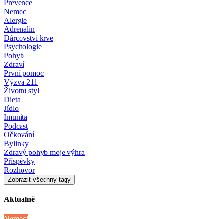
Prevence
Nemoc
Alergie
Adrenalin
Dárcovství krve
Psychologie
Pohyb
Zdraví
První pomoc
Výzva 211
Životní styl
Dieta
Jídlo
Imunita
Podcast
Očkování
Bylinky
Zdravý pohyb moje výhra
Příspěvky
Rozhovor
Zobrazit všechny tagy
Aktuálně
Nemoci