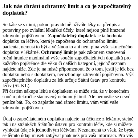
Jak nás chrání ochranný limit a co je započitatelný
doplatek?
Setkáte se s nimi, pokud pravidelně užíváte léky na předpis a
potraviny pro zvláštní lékařské účely, které nejsou plně hrazené
zdravotní pojišťovnou.
Započitatelný doplatek
je ta hodnota
doplatku za léčivo, která je započtena do ochranného limitu
pacienta, nemusí to být a většinou to ani není plná výše skutečného
doplatku v lékárně.
Ochranný limit
je pak zákonem stanovená
roční hranice maximální výše součtu započitatelných doplatků pro
každého pojištěnce dle věku či dalších kategorií, jejichž seznam
najdete níže. Zde je na místě připomenout, že o tom, jestli je lék bez
doplatku nebo s doplatkem, nerozhoduje zdravotní pojišťovna. Výši
započitatelného doplatku za lék určuje Státní ústav pro kontrolu
léčiv (SÚKL).
Při častém nákupu léků s doplatkem se může stát, že v konečném
součtu překročíte stanovený ochranný limit. Ale nemusíte se o své
peníze bát. To, co zaplatíte nad rámec limitu, vám vrátí vaše
zdravotní pojišťovna.
Údaj o započitatelném doplatku najdete na účtence z lékárny, stejně
tak i na stránkách Státního ústavu pro kontrolu léčiv, kde si můžete
vyhledat údaje k jednotlivým léčivům. Neznamená to však, že byste
se těmito údaji museli zabývat jinak než pro vaši informaci. Pro vás