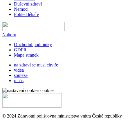
Duševní zdraví
Nemoci
Pohled lékaře
Nahoru
Obchodní podmínky
GDPR
Mapa stránek
na zdraví se musí chytře
videa
soutěže
o nás
cookies
© 2024 Zdravotní pojišťovna ministerstva vnitra České republiky