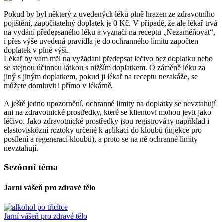
Pokud by byl některý z uvedených léků plně hrazen ze zdravotního
pojištění, započitatelný doplatek je 0 Kč. V případě, že ale lékař trvá
na vydání předepsaného léku a vyznačí na receptu „Nezaměňovat“,
i přes výše uvedená pravidla je do ochranného limitu započten
doplatek v plné výši.
Lékař by vám měl na vyžádání předepsat léčivo bez doplatku nebo
se stejnou účinnou látkou s nižším doplatkem. O záměně léku za
jiný s jiným doplatkem, pokud ji lékař na receptu nezakáže, se
můžete domluvit i přímo v lékárně.
A ještě jedno upozornění, ochranné limity na doplatky se nevztahují
ani na zdravotnické prostředky, které se klientovi mohou jevit jako
léčivo. Jako zdravotnické prostředky jsou registrovány například i
elastoviskózní roztoky určené k aplikaci do kloubů (injekce pro
posílení a regeneraci kloubů), a proto se na ně ochranné limity
nevztahují.
Sezónní téma
Jarní vášeň pro zdravé tělo
Jarní vášeň pro zdravé tělo