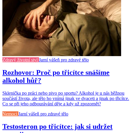
Zdravý životní styl
Jarní vášeň pro zdravé tělo
Rozhovor: Proč po třicítce snášíme
alkohol hůř?
Sklenička po práci nebo pivo po sportu? Alkohol je u nás běžnou
součástí života, ale tělo ho vnímá jinak ve dvaceti a jinak po třicítce.
Co se při jeho odbourávání děje a kdy už zpozornět?
Nemoci
Jarní vášeň pro zdravé tělo
Testosteron po třicítce: jak si udržet