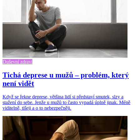
Duševní zdraví
Tichá deprese u mužů – problém, který
není vidět
Když se řekne deprese, většina lidí si představí smutek, slzy a
stažení do sebe. Jenže u mužů to často vypadá úplně jinak. Méně
viditelně, tišeji a o to nebezpečněji.