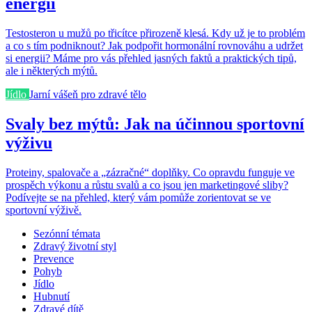
energii
Testosteron u mužů po třicítce přirozeně klesá. Kdy už je to problém
a co s tím podniknout? Jak podpořit hormonální rovnováhu a udržet
si energii? Máme pro vás přehled jasných faktů a praktických tipů,
ale i některých mýtů.
Jídlo
Jarní vášeň pro zdravé tělo
Svaly bez mýtů: Jak na účinnou sportovní
výživu
Proteiny, spalovače a „zázračné“ doplňky. Co opravdu funguje ve
prospěch výkonu a růstu svalů a co jsou jen marketingové sliby?
Podívejte se na přehled, který vám pomůže zorientovat se ve
sportovní výživě.
Sezónní témata
Zdravý životní styl
Prevence
Pohyb
Jídlo
Hubnutí
Zdravé dítě