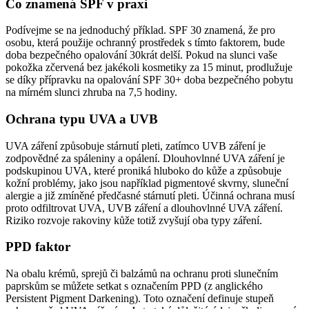
Co znamená SPF v praxi
Podívejme se na jednoduchý příklad. SPF 30 znamená, že pro
osobu, která použije ochranný prostředek s tímto faktorem, bude
doba bezpečného opalování 30krát delší. Pokud na slunci vaše
pokožka zčervená bez jakékoli kosmetiky za 15 minut, prodlužuje
se díky přípravku na opalování SPF 30+ doba bezpečného pobytu
na mírném slunci zhruba na 7,5 hodiny.
Ochrana typu UVA a UVB
UVA záření způsobuje stárnutí pleti, zatímco UVB záření je
zodpovědné za spáleniny a opálení. Dlouhovlnné UVA záření je
podskupinou UVA, které proniká hluboko do kůže a způsobuje
kožní problémy, jako jsou například pigmentové skvrny, sluneční
alergie a již zmíněné předčasné stárnutí pleti. Účinná ochrana musí
proto odfiltrovat UVA, UVB záření a dlouhovlnné UVA záření.
Riziko rozvoje rakoviny kůže totiž zvyšují oba typy záření.
PPD faktor
Na obalu krémů, sprejů či balzámů na ochranu proti slunečním
paprskům se můžete setkat s označením PPD (z anglického
Persistent Pigment Darkening). Toto označení definuje stupeň