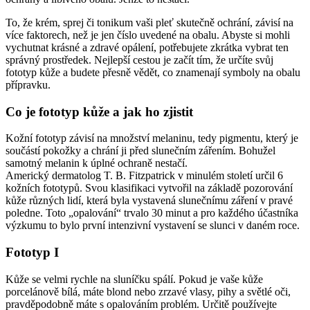
To, že krém, sprej či tonikum vaši pleť skutečně ochrání, závisí na
více faktorech, než je jen číslo uvedené na obalu. Abyste si mohli
vychutnat krásné a zdravé opálení, potřebujete zkrátka vybrat ten
správný prostředek. Nejlepší cestou je začít tím, že určíte svůj
fototyp kůže a budete přesně vědět, co znamenají symboly na obalu
přípravku.
Co je fototyp kůže a jak ho zjistit
Kožní fototyp závisí na množství melaninu, tedy pigmentu, který je
součástí pokožky a chrání ji před slunečním zářením. Bohužel
samotný melanin k úplné ochraně nestačí.
Americký dermatolog T. B. Fitzpatrick v minulém století určil 6
kožních fototypů. Svou klasifikaci vytvořil na základě pozorování
kůže různých lidí, která byla vystavená slunečnímu záření v pravé
poledne. Toto „opalování“ trvalo 30 minut a pro každého účastníka
výzkumu to bylo první intenzivní vystavení se slunci v daném roce.
Fototyp I
Kůže se velmi rychle na sluníčku spálí. Pokud je vaše kůže
porcelánově bílá, máte blond nebo zrzavé vlasy, pihy a světlé oči,
pravděpodobně máte s opalováním problém. Určitě používejte