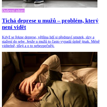
Duševní zdraví
Tichá deprese u mužů – problém, který
není vidět
Když se řekne deprese, většina lidí si představí smutek, slzy a
stažení do sebe. Jenže u mužů to často vypadá úplně jinak. Méně
viditelně, tišeji a o to nebezpečněji.