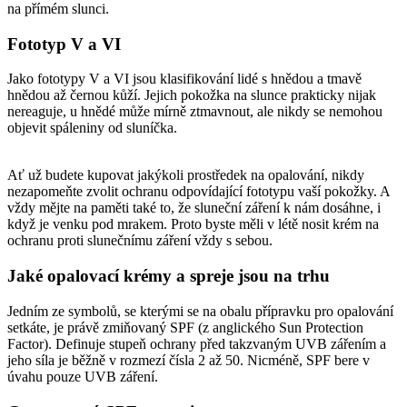
na přímém slunci.
Fototyp V a VI
Jako fototypy V a VI jsou klasifikování lidé s hnědou a tmavě
hnědou až černou kůží. Jejich pokožka na slunce prakticky nijak
nereaguje, u hnědé může mírně ztmavnout, ale nikdy se nemohou
objevit spáleniny od sluníčka.
Ať už budete kupovat jakýkoli prostředek na opalování, nikdy
nezapomeňte zvolit ochranu odpovídající fototypu vaší pokožky. A
vždy mějte na paměti také to, že sluneční záření k nám dosáhne, i
když je venku pod mrakem. Proto byste měli v létě nosit krém na
ochranu proti slunečnímu záření vždy s sebou.
Jaké opalovací krémy a spreje jsou na trhu
Jedním ze symbolů, se kterými se na obalu přípravku pro opalování
setkáte, je právě zmiňovaný SPF (z anglického Sun Protection
Factor). Definuje stupeň ochrany před takzvaným UVB zářením a
jeho síla je běžně v rozmezí čísla 2 až 50. Nicméně, SPF bere v
úvahu pouze UVB záření.