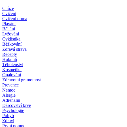
Chůze
Cvičení
Cvičení doma
Plavání
Běhání
Lyžování
Cyklistika
Běžkování
Zdravá strava
Recepty
Hubnutí
Těhotenství
Kosmetika
Opalování
Zdravotní gramotnost
Prevence
Nemoc
Alergie
Adrenalin
Dárcovství krve
Psychologie
Pohyb
Zdraví
První pomoc