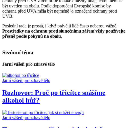
ochrany před UVA zářením. Je to také důležitý údaj, ačkoli nemusí
být uveden na obalu. Podle doporučení Evropské komise by
ochrana před UVA měla být nejméně ⅓ označené ochrany proti
UVB.
Poslední rada je prostá, i když právě ji lidé často neberou vážně.
Prostředky na ochranu proti slunečnímu záření vždy používejte
přesně podle pokynů na obalu
.
Sezónní téma
Jarní vášeň pro zdravé tělo
Jarní vášeň pro zdravé tělo
Rozhovor: Proč po třicítce snášíme
alkohol hůř?
Jarní vášeň pro zdravé tělo