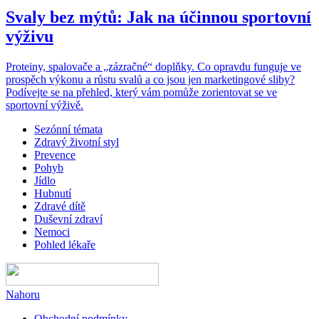
Svaly bez mýtů: Jak na účinnou sportovní
výživu
Proteiny, spalovače a „zázračné“ doplňky. Co opravdu funguje ve
prospěch výkonu a růstu svalů a co jsou jen marketingové sliby?
Podívejte se na přehled, který vám pomůže zorientovat se ve
sportovní výživě.
Sezónní témata
Zdravý životní styl
Prevence
Pohyb
Jídlo
Hubnutí
Zdravé dítě
Duševní zdraví
Nemoci
Pohled lékaře
Nahoru
Obchodní podmínky