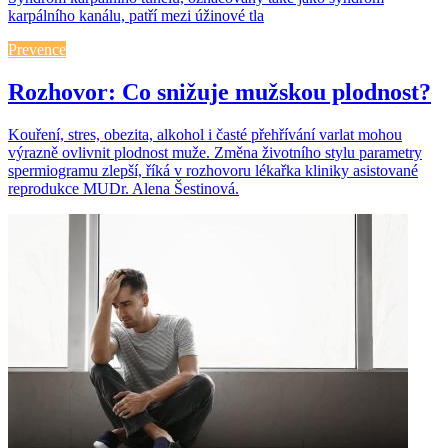
karpálního kanálu, patří mezi úžinové tla
Prevence
Rozhovor: Co snižuje mužskou plodnost?
Kouření, stres, obezita, alkohol i časté přehřívání varlat mohou
výrazně ovlivnit plodnost muže. Změna životního stylu parametry
spermiogramu zlepší, říká v rozhovoru lékařka kliniky asistované
reprodukce MUDr. Alena Šestinová.