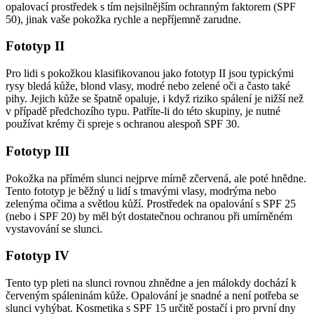
opalovací prostředek s tím nejsilnějším ochranným faktorem (SPF
50), jinak vaše pokožka rychle a nepříjemně zarudne.
Fototyp II
Pro lidi s pokožkou klasifikovanou jako fototyp II jsou typickými
rysy bledá kůže, blond vlasy, modré nebo zelené oči a často také
pihy. Jejich kůže se špatně opaluje, i když riziko spálení je nižší než
v případě předchozího typu. Patříte-li do této skupiny, je nutné
používat krémy či spreje s ochranou alespoň SPF 30.
Fototyp III
Pokožka na přímém slunci nejprve mírně zčervená, ale poté hnědne.
Tento fototyp je běžný u lidí s tmavými vlasy, modrýma nebo
zelenýma očima a světlou kůží. Prostředek na opalování s SPF 25
(nebo i SPF 20) by měl být dostatečnou ochranou při umírněném
vystavování se slunci.
Fototyp IV
Tento typ pleti na slunci rovnou zhnědne a jen málokdy dochází k
červeným spáleninám kůže. Opalování je snadné a není potřeba se
slunci vyhýbat. Kosmetika s SPF 15 určitě postačí i pro první dny