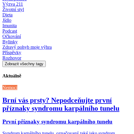
Výzva 211
Životní styl
Dieta
Jídlo
Imunita
Podcast
Očkování
Bylinky
Zdravý pohyb moje výhra
Příspěvky
Rozhovor
Zobrazit všechny tagy
Aktuálně
Nemoci
Brní vás prsty? Nepodceňujte první
příznaky syndromu karpálního tunelu
První příznaky syndromu karpálního tunelu
Syndrom karpálního tunelu, označovaný také jako syndrom