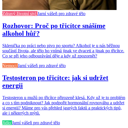
Zdravý životní styl
Jarní vášeň pro zdravé tělo
Rozhovor: Proč po třicítce snášíme
alkohol hůř?
Sklenička po práci nebo pivo po sportu? Alkohol je u nás běžnou
součástí života, ale tělo ho vnímá jinak ve dvaceti a jinak po třicítce.
Co se při jeho odbourávání děje a kdy už zpozornět?
Nemoci
Jarní vášeň pro zdravé tělo
Testosteron po třicítce: jak si udržet
energii
Testosteron u mužů po třicítce přirozeně klesá. Kdy už je to problém
a co s tím podniknout? Jak podpořit hormonální rovnováhu a udržet
si energii? Máme pro vás přehled jasných faktů a praktických tipů,
ale i některých mýtů.
Jídlo
Jarní vášeň pro zdravé tělo