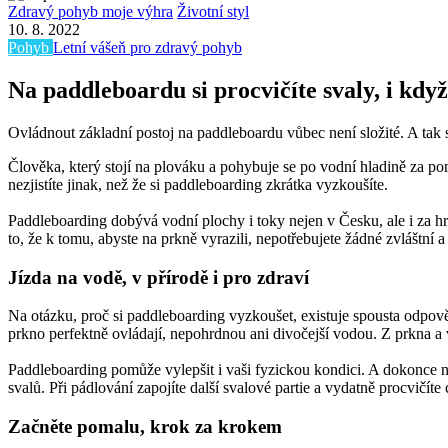
Zdravý pohyb moje výhra
Životní styl
10. 8. 2022
Pohyb
Letní vášeň pro zdravý pohyb
Na paddleboardu si procvičíte svaly, i kdy
Ovládnout základní postoj na paddleboardu vůbec není složité. A tak s
Člověka, který stojí na plováku a pohybuje se po vodní hladině za pomo
nezjistíte jinak, než že si paddleboarding zkrátka vyzkoušíte.
Paddleboarding dobývá vodní plochy i toky nejen v Česku, ale i za hra
to, že k tomu, abyste na prkně vyrazili, nepotřebujete žádné zvláštní 
Jízda na vodě, v přírodě i pro zdraví
Na otázku, proč si paddleboarding vyzkoušet, existuje spousta odpovědí
prkno perfektně ovládají, nepohrdnou ani divočejší vodou. Z prkna a 
Paddleboarding pomůže vylepšit i vaši fyzickou kondici. A dokonce n
svalů. Při pádlování zapojíte další svalové partie a vydatně procvičíte c
Začněte pomalu, krok za krokem