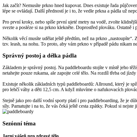
Jak začít? Nemusíte prkno hned kupovat. Dnes existuje řada půjčoven, t
lépe se ovládají. Další předností je i to, že vedle prkna a pádla už nepo
Pro první kroky, nebo spíše první ujeté metry na vodě, zvolte klidn
svezte a posléze si na prkno klekněte. Doprostřed plováku. Ostatně i p
Několik věcí musíte udělat ještě předtím, než na prkno „nastoupíte“. Z
tzv. leash, na nohu. To proto, aby vám prkno v případě pádu nikam n
Správný postoj a délka pádla
Základem je správný postoj. Na paddleboardu stojíte v místě jeho těž
netahejte pouze rukama, ale zapojte celé tělo. Na rozdíl třeba od jíz
Existuje několik základních typů paddleboardů: Allround, který je spí
pro lehčí váhy a děti 12,5 cm. A když mluvíme o nafukovacích plovácí
Stejně jako pro další vodní sporty platí i pro paddleboarding, že je 
síly. Pamatujte i na to, že vás čeká ještě cesta zpátky. Pokud si nejs
Sezónní téma
Jarní vášeň pro zdravé tělo