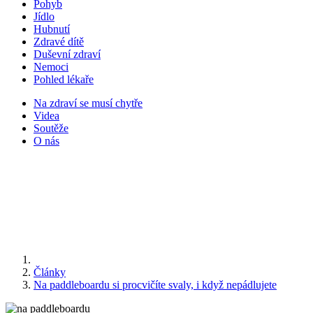
Pohyb
Jídlo
Hubnutí
Zdravé dítě
Duševní zdraví
Nemoci
Pohled lékaře
Na zdraví se musí chytře
Videa
Soutěže
O nás
Články
Na paddleboardu si procvičíte svaly, i když nepádlujete