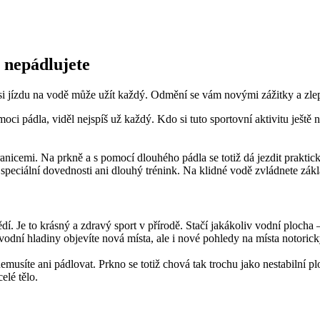
ž nepádlujete
i jízdu na vodě může užít každý. Odmění se vám novými zážitky a zlepší
ci pádla, viděl nejspíš už každý. Kdo si tuto sportovní aktivitu ještě n
nicemi. Na prkně a s pomocí dlouhého pádla se totiž dá jezdit praktick
a speciální dovednosti ani dlouhý trénink. Na klidné vodě zvládnete zák
. Je to krásný a zdravý sport v přírodě. Stačí jakákoliv vodní plocha –
vodní hladiny objevíte nová místa, ale i nové pohledy na místa notoric
emusíte ani pádlovat. Prkno se totiž chová tak trochu jako nestabilní
elé tělo.