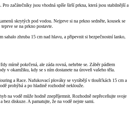
Pro začátečníky jsou vhodná spíše širší prkna, která jsou stabilnější a
 kamenů skrytých pod vodou. Nejprve si na prkno sedněte, kousek se
 teprve se na prkno postavte.
vám sahalo zhruba 15 cm nad hlavu, a připevnit si bezpečnostní lanko,
 vždy mírně pokrčená, ale záda rovná, nehrbte se. Záběr pádlem
 vody v okamžiku, kdy se s ním dostanete na úroveň vašeho těla.
o Touring a Race. Nafukovací plováky se vyrábějí v tloušťkách 15 cm a
 vodě prohýbá a po hladině rozhodně neklouže.
rý pohyb na vodě může hodně znepříjemnit. Rozhodně nepřeceňujte svoje
ě a bez diskuze. A pamatujte, že na vodě nejste sami.