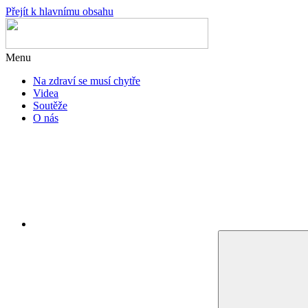
Přejít k hlavnímu obsahu
Menu
Na zdraví se musí chytře
Videa
Soutěže
O nás