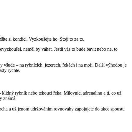
te si kondici. Vyzkoušejte ho. Stojí to za to.
evyzkoušel, neměl by váhat. Jestli vás to bude bavit nebo ne, to
y všude – na rybnících, jezerech, řekách i na moři. Další výhodou je
lady rychle.
 klidný rybník nebo tekoucí řeka. Milovníci adrenalinu a ti, co už
ky známá.
 plocha a už jenom udržováním rovnováhy zapojujete do akce spoustu