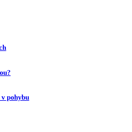
ích
vou?
u v pohybu