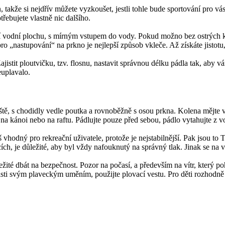
akže si nejdřív můžete vyzkoušet, jestli tohle bude sportování pro vás. 
třebujete vlastně nic dalšího.
ější vodní plochu, s mírným vstupem do vody. Pokud možno bez ostrých
ro „nastupování“ na prkno je nejlepší způsob vkleče. Až získáte jistotu,
ajistit ploutvičku, tzv. flosnu, nastavit správnou délku pádla tak, aby 
euplavalo.
iště, s chodidly vedle poutka a rovnoběžně s osou prkna. Kolena mějte
dy na kánoi nebo na raftu. Pádlujte pouze před sebou, pádlo vytahujte z
š vhodný pro rekreační uživatele, protože je nejstabilnější. Pak jsou t
ch, je důležité, aby byl vždy nafouknutý na správný tlak. Jinak se na
důležité dbát na bezpečnost. Pozor na počasí, a především na vítr, kte
te jisti svým plaveckým uměním, použijte plovací vestu. Pro děti rozhodn