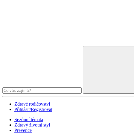
Zdravé rodičovství
Přihlásit/Registrovat
Sezónní témata
Zdravý životní styl
Prevence