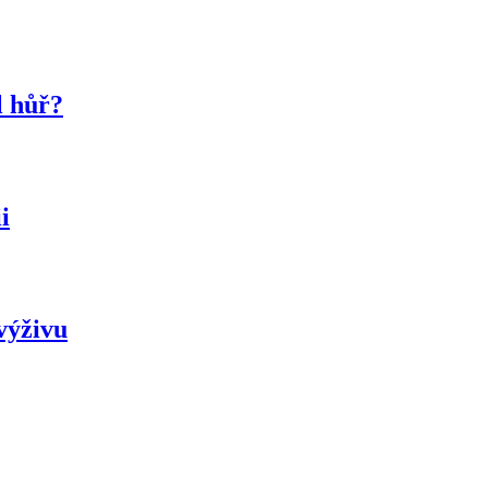
l hůř?
i
výživu