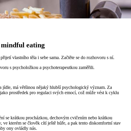
 mindful eating
jetí vlastního těla i sebe sama. Začtěte se do rozhovoru s ní.
ovoru s psycholožkou a psychoterapeutkou zaměřili.
na jídle, má většinou nějaký hlubší psychologický význam. Za
 jako prostředek pro regulaci svých emocí, což může vést k cyklu
lidnění se krátkou procházkou, dechovým cvičením nebo krátkou
e kterém se člověk cítí ještě hůře, a pak tento diskomfortní stav
 aby ony ovládly nás.