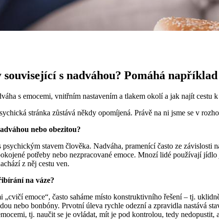
 související s nadváhou? Pomáhá například
 s emocemi, vnitřním nastavením a tlakem okolí a jak najít cestu k při
psychická stránka zůstává někdy opomíjená. Právě na ni jsme se v rozh
 nadváhou nebo obezitou?
 s psychickým stavem člověka. Nadváha, pramenící často ze závislosti 
uspokojené potřeby nebo nezpracované emoce. Mnozí lidé používají jídlo
achází z něj cestu ven.
řibírání na váze?
námi „cvičí emoce“, často saháme místo konstruktivního řešení – tj. uk
u nebo bonbóny. Prvotní úleva rychle odezní a zpravidla nastává stav, v
emocemi, tj. naučit se je ovládat, mít je pod kontrolou, tedy nedopustit,