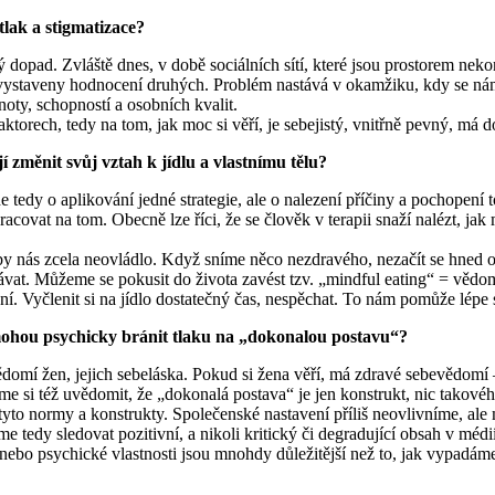
tlak a stigmatizace?
ý dopad. Zvláště dnes, v době sociálních sítí, které jsou prostorem n
ou vystaveny hodnocení druhých. Problém nastává v okamžiku, kdy se n
oty, schopností a osobních kvalit.
aktorech, tedy na tom, jak moc si věří, je sebejistý, vnitřně pevný, má
í změnit svůj vztah k jídlu a vlastnímu tělu?
tedy o aplikování jedné strategie, ale o nalezení příčiny a pochopení 
ovat na tom. Obecně lze říci, že se člověk v terapii snaží nalézt, jak mí
aby nás zcela neovládlo. Když sníme něco nezdravého, nezačít se hned obv
at. Můžeme se pokusit do života zavést tzv. „mindful eating“ = vědomé
í. Vyčlenit si na jídlo dostatečný čas, nespěchat. To nám pomůže lépe si
e mohou psychicky bránit tlaku na „dokonalou postavu“?
omí žen, jejich sebeláska. Pokud si žena věří, má zdravé sebevědomí – p
me si též uvědomit, že „dokonalá postava“ je jen konstrukt, nic takového
 normy a konstrukty. Společenské nastavení příliš neovlivníme, ale m
 tedy sledovat pozitivní, a nikoli kritický či degradující obsah v médi
 nebo psychické vlastnosti jsou mnohdy důležitější než to, jak vypadá