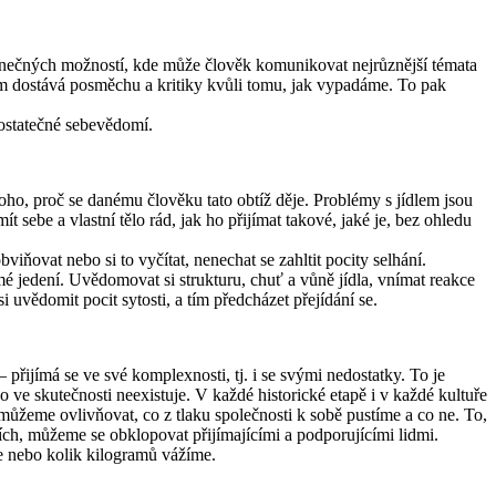
ekonečných možností, kde může člověk komunikovat nejrůznější témata
ám dostává posměchu a kritiky kvůli tomu, jak vypadáme. To pak
 dostatečné sebevědomí.
toho, proč se danému člověku tato obtíž děje. Problémy s jídlem jsou
t sebe a vlastní tělo rád, jak ho přijímat takové, jaké je, bez ohledu
iňovat nebo si to vyčítat, nenechat se zahltit pocity selhání.
 jedení. Uvědomovat si strukturu, chuť a vůně jídla, vnímat reakce
 uvědomit pocit sytosti, a tím předcházet přejídání se.
řijímá se ve své komplexnosti, tj. i se svými nedostatky. To je
 ve skutečnosti neexistuje. V každé historické etapě i v každé kultuře
ůžeme ovlivňovat, co z tlaku společnosti k sobě pustíme a co ne. To,
ích, můžeme se obklopovat přijímajícími a podporujícími lidmi.
me nebo kolik kilogramů vážíme.