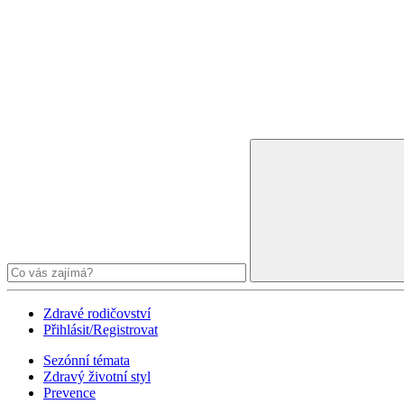
Zdravé rodičovství
Přihlásit/Registrovat
Sezónní témata
Zdravý životní styl
Prevence