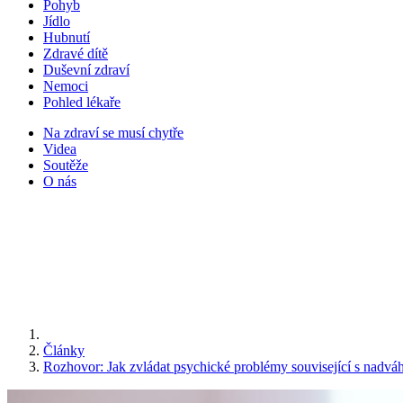
Pohyb
Jídlo
Hubnutí
Zdravé dítě
Duševní zdraví
Nemoci
Pohled lékaře
Na zdraví se musí chytře
Videa
Soutěže
O nás
Články
Rozhovor: Jak zvládat psychické problémy související s nadvá