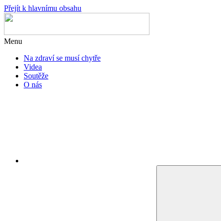
Přejít k hlavnímu obsahu
Menu
Na zdraví se musí chytře
Videa
Soutěže
O nás