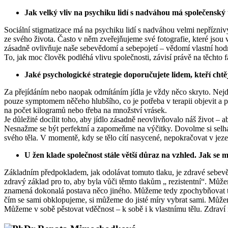
Jak velký vliv na psychiku lidí s nadváhou má společenský 
Sociální stigmatizace má na psychiku lidí s nadváhou velmi nepřízniv
ze svého života. Často v něm zveřejňujeme své fotografie, které js
zásadně ovlivňuje naše sebevědomí a sebepojetí – vědomí vlastní hodn
To, jak moc člověk podléhá vlivu společnosti, závisí právě na těchto f
Jaké psychologické strategie doporučujete lidem, kteří chtěj
Za přejídáním nebo naopak odmítáním jídla je vždy něco skryto. Nejde 
pouze symptomem něčeho hlubšího, co je potřeba v terapii objevit a prac
na počet kilogramů nebo třeba na množství vrásek.
Je důležité docílit toho, aby jídlo zásadně neovlivňovalo náš život – 
Nesnažme se být perfektní a zapomeňme na výčitky. Dovolme si selháv
svého těla. V momentě, kdy se tělo cítí nasycené, nepokračovat v jezen
U žen klade společnost stále větší důraz na vzhled. Jak s
Základním předpokladem, jak odolávat tomuto tlaku, je zdravé sebevěd
zdravý základ pro to, aby byla vůči těmto tlakům „ rezistentní“. Může
znamená dokonalá postava něco jiného. Můžeme tedy zpochybňovat tyto
čím se sami obklopujeme, si můžeme do jisté míry vybrat sami. Můžeme
Můžeme v sobě pěstovat vděčnost – k sobě i k vlastnímu tělu. Zdraví