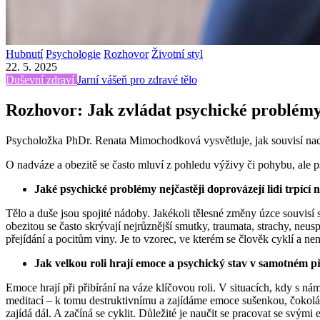
Hubnutí
Psychologie
Rozhovor
Životní styl
22. 5. 2025
Duševní zdraví
Jarní vášeň pro zdravé tělo
Rozhovor: Jak zvládat psychické problémy
Psycholožka PhDr. Renata Mimochodková vysvětluje, jak souvisí nadváha
O nadváze a obezitě se často mluví z pohledu výživy či pohybu, ale 
Jaké psychické problémy nejčastěji doprovázejí lidi trpící
Tělo a duše jsou spojité nádoby. Jakékoli tělesné změny úzce souvisí
obezitou se často skrývají nejrůznější smutky, traumata, strachy, ne
přejídání a pocitům viny. Je to vzorec, ve kterém se člověk cyklí a nen
Jak velkou roli hrají emoce a psychický stav v samotném p
Emoce hrají při přibírání na váze klíčovou roli. V situacích, kdy s 
meditací – k tomu destruktivnímu a zajídáme emoce sušenkou, čokoládo
zajídá dál. A začíná se cyklit. Důležité je naučit se pracovat se svými 