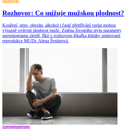
Prevence
Rozhovor: Co snižuje mužskou plodnost?
Kouření, stres, obezita, alkohol i časté přehřívání varlat mohou
výrazně ovlivnit plodnost muže. Změna životního stylu parametry
spermiogramu zlepší, říká v rozhovoru lékařka kliniky asistované
reprodukce MUDr. Alena Šestinová.
Duševní zdraví