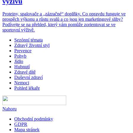
výživu
Proteiny, spalovače a „zázračné“ doplňky. Co opravdu funguje ve
prospěch výkonu a růstu svalů a co jsou jen marketingové sliby?
Podívejte se na přehled, který vám pomůže zorientovat se ve
sportovní výživě.
Sezónní témata
Zdravý životní styl
Prevence
Pohyb
Jídlo
Hubnutí
Zdravé dítě
Duševní zdraví
Nemoci
Pohled lékaře
Nahoru
Obchodní podmínky
GDPR
Mapa stránek