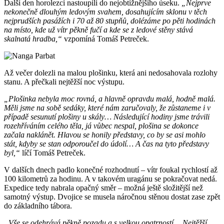
Další den horolezci nastoupili do nejobtížnějšího úseku.
„Nejprve
nekonečně dlouhým ledovým svahem, dosahujícím sklonu v těch
nejprudších pasážích i 70 až 80 stupňů, dolézáme po pěti hodinách
na místo, kde už vítr pěkně fučí a kde se z ledové stěny stává
skalnatá hradba,“
vzpomíná Tomáš Petreček.
Až večer dolezli na malou plošinku, která ani nedosahovala rozlohy
stanu. A přečkali nejtěžší noc výstupu.
„Plošinka nebyla moc rovná, a hlavně opravdu malá, hodně malá.
Měli jsme na sobě sedáky, které nám zaručovaly, že zůstaneme i v
případě sesunutí plošiny u skály… Následující hodiny jsme trávili
rozehříváním celého těla, já vůbec nespal, plošina se dokonce
začala naklánět. Hlavou se honily představy, co by se asi mohlo
stát, kdyby se stan odporoučel do údolí… A čas na tyto představy
byl,“
líčí Tomáš Petreček.
V dalších dnech padlo konečné rozhodnutí – vítr foukal rychlostí až
100 kilometrů za hodinu. A v takovém uragánu se pokračovat nedá.
Expedice tedy nabrala opačný směr – možná ještě složitější než
samotný výstup. Dvojice se musela náročnou stěnou dostat zase zpět
do základního tábora.
„Vše se odehrává pěkně pozadu a s velkou opatrností… Nejtěžší