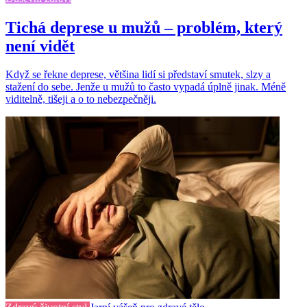
Tichá deprese u mužů – problém, který
není vidět
Když se řekne deprese, většina lidí si představí smutek, slzy a
stažení do sebe. Jenže u mužů to často vypadá úplně jinak. Méně
viditelně, tišeji a o to nebezpečněji.