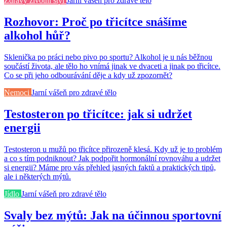
Zdravý životní styl
Jarní vášeň pro zdravé tělo
Rozhovor: Proč po třicítce snášíme
alkohol hůř?
Sklenička po práci nebo pivo po sportu? Alkohol je u nás běžnou
součástí života, ale tělo ho vnímá jinak ve dvaceti a jinak po třicítce.
Co se při jeho odbourávání děje a kdy už zpozornět?
Nemoci
Jarní vášeň pro zdravé tělo
Testosteron po třicítce: jak si udržet
energii
Testosteron u mužů po třicítce přirozeně klesá. Kdy už je to problém
a co s tím podniknout? Jak podpořit hormonální rovnováhu a udržet
si energii? Máme pro vás přehled jasných faktů a praktických tipů,
ale i některých mýtů.
Jídlo
Jarní vášeň pro zdravé tělo
Svaly bez mýtů: Jak na účinnou sportovní