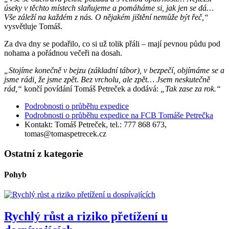
úseky v těchto místech slaňujeme a pomáháme si, jak jen se dá…
Vše záleží na každém z nás. O nějakém jištění nemůže být řeč,“
vysvětluje Tomáš.
Za dva dny se podařilo, co si už tolik přáli – mají pevnou půdu pod
nohama a pořádnou večeři na dosah.
„Stojíme konečně v bejzu (základní tábor), v bezpečí, objímáme se a
jsme rádi, že jsme zpět. Bez vrcholu, ale zpět… Jsem neskutečně
rád,“
končí povídání Tomáš Petreček a dodává:
„Tak zase za rok.“
Podrobnosti o průběhu expedice
Podrobnosti o průběhu expedice na FCB Tomáše Petrečka
Kontakt: Tomáš Petreček, tel.: 777 868 673,
tomas@tomaspetrecek.cz
Ostatní z kategorie
Pohyb
Rychlý růst a riziko přetížení u