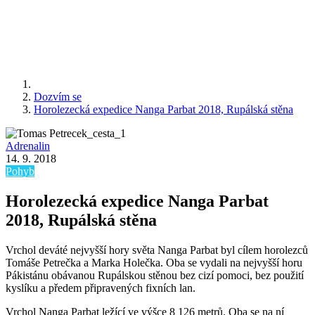
Dozvím se
Horolezecká expedice Nanga Parbat 2018, Rupálská stěna
Adrenalin
14. 9. 2018
Pohyb
Horolezecká expedice Nanga Parbat
2018, Rupálská stěna
Vrchol deváté nejvyšší hory světa Nanga Parbat byl cílem horolezců
Tomáše Petrečka a Marka Holečka. Oba se vydali na nejvyšší horu
Pákistánu obávanou Rupálskou stěnou bez cizí pomoci, bez použití
kyslíku a předem připravených fixních lan.
Vrchol Nanga Parbat ležící ve výšce 8 126 metrů. Oba se na ní