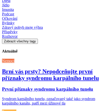
Dieta
Jídlo
Imunita
Podcast
Očkování
Bylinky
Zdravý pohyb moje výhra
Příspěvky
Rozhovor
Zobrazit všechny tagy
Aktuálně
Nemoci
Brní vás prsty? Nepodceňujte první
příznaky syndromu karpálního tunelu
První příznaky syndromu karpálního tunelu
Syndrom karpálního tunelu, označovaný také jako syndrom
karpálního kanálu, patří mezi úžinové tla