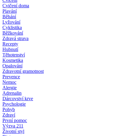
Cvičení
Cvičení doma
Plavání
Běhání
Lyžování
Cyklistika
Běžkování
Zdravá strava
Recepty
Hubnutí
Těhotenství
Kosmetika
Opalování
Zdravotní gramotnost
Prevence
Nemoc
Alergie
Adrenalin
Dárcovství krve
Psychologie
Pohyb
Zdraví
První pomoc
Výzva 211
Životní styl