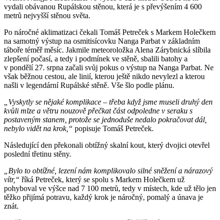
vydali obávanou Rupálskou stěnou, která je s převýšením 4 600
metrů nejvyšší stěnou světa.
Po náročné aklimatizaci čekali Tomáš Petreček s Markem Holečkem
na samotný výstup na osmitisícovku Nanga Parbat v základním
táboře téměř měsíc. Jakmile meteoroložka Alena Zárybnická slíbila
zlepšení počasí, a tedy i podmínek ve stěně, sbalili batohy a
v pondělí 27. srpna začali svůj pokus o výstup na Nanga Parbat. Ne
však běžnou cestou, ale linií, kterou ještě nikdo nevylezl a kterou
našli v legendární Rupálské stěně. Vše šlo podle plánu.
„Vyskytly se nějaké komplikace – třeba když jsme museli druhý den
kvůli mlze a větru nouzově přečkat část odpoledne v seraku s
postaveným stanem, protože se jednoduše nedalo pokračovat dál,
nebylo vidět na krok,“
popisuje Tomáš Petreček.
Následující den překonali obtížný skalní kout, který dvojici otevřel
poslední třetinu stěny.
„Bylo to obtížné, lezení nám komplikovalo silné sněžení a nárazový
vítr,“
říká Petreček, který se spolu s Markem Holečkem už
pohyboval ve výšce nad 7 100 metrů, tedy v místech, kde už tělo jen
těžko přijímá potravu, každý krok je náročný, pomalý a únava je
znát.