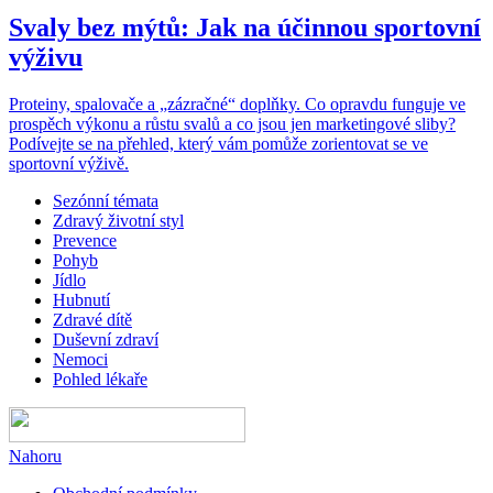
Svaly bez mýtů: Jak na účinnou sportovní
výživu
Proteiny, spalovače a „zázračné“ doplňky. Co opravdu funguje ve
prospěch výkonu a růstu svalů a co jsou jen marketingové sliby?
Podívejte se na přehled, který vám pomůže zorientovat se ve
sportovní výživě.
Sezónní témata
Zdravý životní styl
Prevence
Pohyb
Jídlo
Hubnutí
Zdravé dítě
Duševní zdraví
Nemoci
Pohled lékaře
Nahoru