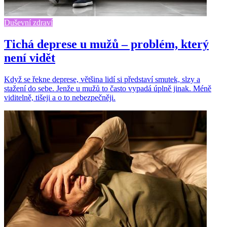
Duševní zdraví
Tichá deprese u mužů – problém, který
není vidět
Když se řekne deprese, většina lidí si představí smutek, slzy a
stažení do sebe. Jenže u mužů to často vypadá úplně jinak. Méně
viditelně, tišeji a o to nebezpečněji.