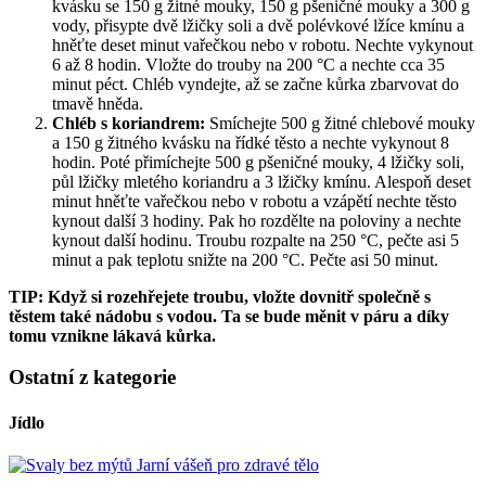
kvásku se 150 g žitné mouky, 150 g pšeničné mouky a 300 g
vody, přisypte dvě lžičky soli a dvě polévkové lžíce kmínu a
hněťte deset minut vařečkou nebo v robotu. Nechte vykynout
6 až 8 hodin. Vložte do trouby na 200 °C a nechte cca 35
minut péct. Chléb vyndejte, až se začne kůrka zbarvovat do
tmavě hněda.
Chléb s koriandrem:
Smíchejte 500 g žitné chlebové mouky
a 150 g žitného kvásku na řídké těsto a nechte vykynout 8
hodin. Poté přimíchejte 500 g pšeničné mouky, 4 lžičky soli,
půl lžičky mletého koriandru a 3 lžičky kmínu. Alespoň deset
minut hněťte vařečkou nebo v robotu a vzápětí nechte těsto
kynout další 3 hodiny. Pak ho rozdělte na poloviny a nechte
kynout další hodinu. Troubu rozpalte na 250 °C, pečte asi 5
minut a pak teplotu snižte na 200 °C. Pečte asi 50 minut.
TIP: Když si rozehřejete troubu, vložte dovnitř společně s
těstem také nádobu s vodou. Ta se bude měnit v páru a díky
tomu vznikne lákavá kůrka.
Ostatní z kategorie
Jídlo
Jarní vášeň pro zdravé tělo