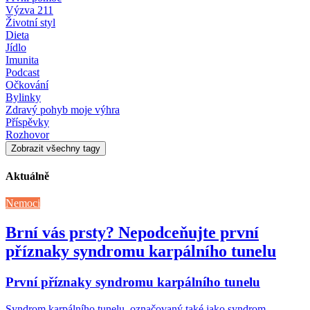
Výzva 211
Životní styl
Dieta
Jídlo
Imunita
Podcast
Očkování
Bylinky
Zdravý pohyb moje výhra
Příspěvky
Rozhovor
Zobrazit všechny tagy
Aktuálně
Nemoci
Brní vás prsty? Nepodceňujte první
příznaky syndromu karpálního tunelu
První příznaky syndromu karpálního tunelu
Syndrom karpálního tunelu, označovaný také jako syndrom