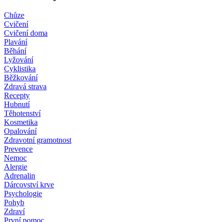
Chůze
Cvičení
Cvičení doma
Plavání
Běhání
Lyžování
Cyklistika
Běžkování
Zdravá strava
Recepty
Hubnutí
Těhotenství
Kosmetika
Opalování
Zdravotní gramotnost
Prevence
Nemoc
Alergie
Adrenalin
Dárcovství krve
Psychologie
Pohyb
Zdraví
První pomoc