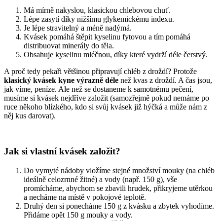
Má mírně nakyslou, klasickou chlebovou chuť.
Lépe zasytí díky nižšímu glykemickému indexu.
Je lépe stravitelný a méně nadýmá.
Kvásek pomáhá štěpit kyselinu fytovou a tím pomáhá
distribuovat minerály do těla.
Obsahuje kyselinu mléčnou, díky které vydrží déle čerstvý.
A proč tedy pekaři většinou připravují chléb z droždí? Protože
klasický kvásek kyne výrazně déle
než kvas z droždí. A čas jsou,
jak víme, peníze. Ale než se dostaneme k samotnému pečení,
musíme si kvásek nejdříve založit (samozřejmě pokud nemáme po
ruce někoho blízkého, kdo si svůj kvásek již hýčká a může nám z
něj kus darovat).
Jak si vlastní kvásek založit?
Do vymyté nádoby vložíme stejné množství mouky (na chléb
ideálně celozrnné žitné) a vody (např. 150 g), vše
promícháme, abychom se zbavili hrudek, přikryjeme utěrkou
a necháme na místě v pokojové teplotě.
Druhý den si ponecháme 150 g z kvásku a zbytek vyhodíme.
Přidáme opět 150 g mouky a vody.