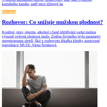
karpálního kanálu, patří mezi úžinové tla
Prevence
Rozhovor: Co snižuje mužskou plodnost?
Kouření, stres, obezita, alkohol i časté přehřívání varlat mohou
výrazně ovlivnit plodnost muže. Změna životního stylu parametry
spermiogramu zlepší, říká v rozhovoru lékařka kliniky asistované
reprodukce MUDr. Alena Šestinová.