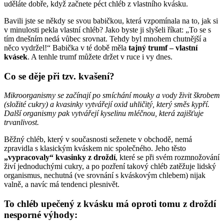
uděláte dobře, když začnete péct chléb z vlastního kvásku.
Bavili jste se někdy se svou babičkou, která vzpomínala na to, jak si
v minulosti pekla vlastní chléb? Jako byste ji slyšeli říkat: „To se s
tím dnešním nedá vůbec srovnat. Tehdy byl mnohem chutnější a
něco vydržel!“ Babička v té době měla
tajný trumf – vlastní
kvásek
. A tenhle trumf můžete držet v ruce i vy dnes.
Co se děje při tzv. kvašení?
Mikroorganismy se začínají po smíchání mouky a vody živit škrobem
(složité cukry) a kvasinky vytvářejí oxid uhličitý, který směs kypří.
Další organismy pak vytvářejí kyselinu mléčnou, která zajišťuje
trvanlivost.
Běžný chléb, který v současnosti seženete v obchodě, nemá
zpravidla s klasickým kváskem nic společného. Jeho těsto
„vypracovaly“ kvasinky
z droždí
, které se při svém rozmnožování
živí jednoduchými cukry, a po pozření takový chléb zatěžuje lidský
organismus, nechutná (ve srovnání s kváskovým chlebem) nijak
valně, a navíc má tendenci plesnivět.
To chléb upečený z kvásku má oproti tomu z droždí
nesporné výhody: