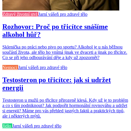
Zdravý životní styl
Jarní vášeň pro zdravé tělo
Rozhovor: Proč po třicítce snášíme
alkohol hůř?
Sklenička po práci nebo pivo po sportu? Alkohol je u nás běžnou
součástí života, ale tělo ho vnímá jinak ve dvaceti a jinak po třicítce.
Co se při jeho odbourávání děje a kdy už zpozornět?
Nemoci
Jarní vášeň pro zdravé tělo
Testosteron po třicítce: jak si udržet
energii
Testosteron u mužů po třicítce přirozeně klesá. Kdy už je to problém
a co s tím podniknout? Jak podpořit hormonální rovnováhu a udržet
si energii? Máme pro vás přehled jasných faktů a praktických tipů,
ale i některých mýtů.
Jídlo
Jarní vášeň pro zdravé tělo