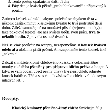
Tento postup opakujeme další tři dny.
Pátý den je kvásek pěkně „probublinkovaný“ a připravený k
použití.
Zatímco kvásek z droždí nakyne společně se zbytkem těsta za
několik desítek minut, klasickému kvásku to trvá podstatně delší
dobu. Záleží samozřejmě na množství přísad (zejména mouky) a
také pokojové teplotě, ale než kvásek udělá svou práci,
trvá to
několik hodin
. Zpravidla osm až dvanáct.
Než se však podíváte na recepty, nezapomeňme si
kousek kvásku
odebrat
a uložit na příští pečení. A nezapomeňte tento kousek také
„nakrmit“.
Založit si můžete kromě chlebového kvásku z celozrnné žitné
mouky také třeba
pšeničný pro přípravu bílého pečiva a baget
. A
když se vám podaří upéct pevný tmavý kyselejší chléb, odneste
kousek babičce. Třeba se s chutí kváskového chleba vrátí do svým
mladých let…
Recepty:
Klasický kmínový pšenično-žitný chléb:
Smíchejte 50 g