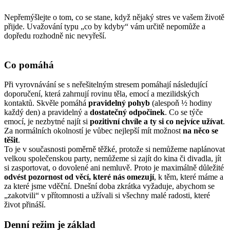
Nepřemýšlejte o tom, co se stane, když nějaký stres ve vašem životě
přijde. Uvažování typu „co by kdyby“ vám určitě nepomůže a
dopředu rozhodně nic nevyřeší.
Co pomáhá
Při vyrovnávání se s neřešitelným stresem pomáhají následující
doporučení, která zahrnují rovinu těla, emocí a mezilidských
kontaktů. Skvěle pomáhá
pravidelný pohyb
(alespoň ½ hodiny
každý den) a pravidelný a
dostatečný odpočinek
. Co se týče
emocí, je nezbytné najít si
pozitivní chvíle
a ty si co nejvíce užívat
.
Za normálních okolností je vůbec nejlepší mít možnost
na něco se
těšit
.
To je v současnosti poměrně těžké, protože si nemůžeme naplánovat
velkou společenskou party, nemůžeme si zajít do kina či divadla, jít
si zasportovat, o dovolené ani nemluvě. Proto je maximálně důležité
odvést pozornost od věcí, které nás omezují
, k těm, které máme a
za které jsme vděční. Dnešní doba zkrátka vyžaduje, abychom se
„zakotvili“ v přítomnosti a užívali si všechny malé radosti, které
život přináší.
Denní režim je základ