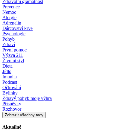
Zdravotní gramotnost
Prevence
Nemoc
Alergie
Adrenalin
Dárcovství krve
Psychologie
Pohyb
Zdraví
První pomoc
Výzva 211
Životní styl
Dieta
Jídlo
Imunita
Podcast
Očkování
Bylinky
Zdravý pohyb moje výhra
Příspěvky
Rozhovor
Zobrazit všechny tagy
Aktuálně