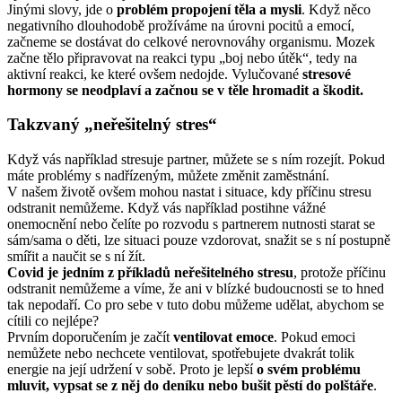
Jinými slovy, jde o
problém propojení těla a mysli
. Když něco
negativního dlouhodobě prožíváme na úrovni pocitů a emocí,
začneme se dostávat do celkové nerovnováhy organismu. Mozek
začne tělo připravovat na reakci typu „boj nebo útěk“, tedy na
aktivní reakci, ke které ovšem nedojde. Vylučované
stresové
hormony se neodplaví a začnou se v těle hromadit a škodit.
Takzvaný „neřešitelný stres“
Když vás například stresuje partner, můžete se s ním rozejít. Pokud
máte problémy s nadřízeným, můžete změnit zaměstnání.
V našem životě ovšem mohou nastat i situace, kdy příčinu stresu
odstranit nemůžeme. Když vás například postihne vážné
onemocnění nebo čelíte po rozvodu s partnerem nutnosti starat se
sám/sama o děti, lze situaci pouze vzdorovat, snažit se s ní postupně
smířit a naučit se s ní žít.
Covid je jedním z příkladů neřešitelného stresu
, protože příčinu
odstranit nemůžeme a víme, že ani v blízké budoucnosti se to hned
tak nepodaří. Co pro sebe v tuto dobu můžeme udělat, abychom se
cítili co nejlépe?
Prvním doporučením je začít
ventilovat emoce
. Pokud emoci
nemůžete nebo nechcete ventilovat, spotřebujete dvakrát tolik
energie na její udržení v sobě. Proto je lepší
o svém problému
mluvit, vypsat se z něj do deníku nebo bušit pěstí do polštáře
.