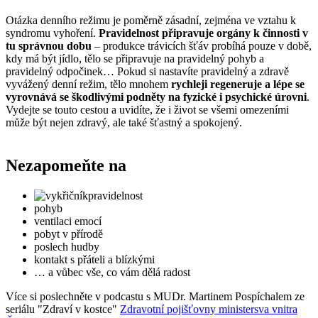
Otázka denního režimu je poměrně zásadní, zejména ve vztahu k
syndromu vyhoření.
Pravidelnost připravuje orgány k činnosti v
tu správnou dobu
– produkce trávicích šťáv probíhá pouze v době,
kdy má být jídlo, tělo se připravuje na pravidelný pohyb a
pravidelný odpočinek… Pokud si nastavíte pravidelný a zdravě
vyvážený denní režim, tělo mnohem
rychleji regeneruje a lépe se
vyrovnává se škodlivými podněty na fyzické i psychické úrovni
.
Vydejte se touto cestou a uvidíte, že i život se všemi omezeními
může být nejen zdravý, ale také šťastný a spokojený.
Nezapomeňte na
pravidelnost
pohyb
ventilaci emocí
pobyt v přírodě
poslech hudby
kontakt s přáteli a blízkými
… a vůbec vše, co vám dělá radost
Více si poslechněte v podcastu s MUDr. Martinem Pospíchalem ze
seriálu "Zdraví v kostce"
Zdravotní pojišťovny ministersva vnitra