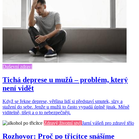
Duševní zdraví
Tichá deprese u mužů – problém, který
není vidět
Když se řekne deprese, většina lidí si představí smutek, slzy a
stažení do sebe. Jenže u mužů to často vypadá úplně jinak. Méně
viditelně, tišeji a o to nebezpečněji.
Zdravý životní styl
Jarní vášeň pro zdravé tělo
Rozhovor: Proč po třicítce snášíme