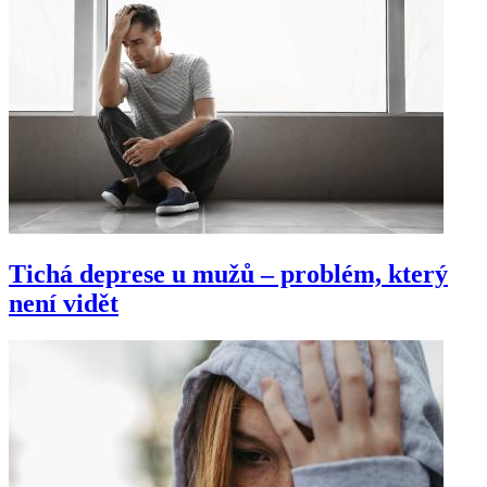
Tichá deprese u mužů – problém, který
není vidět