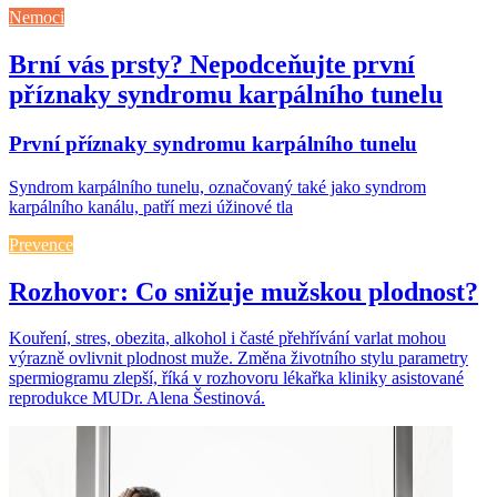
Nemoci
Brní vás prsty? Nepodceňujte první
příznaky syndromu karpálního tunelu
První příznaky syndromu karpálního tunelu
Syndrom karpálního tunelu, označovaný také jako syndrom
karpálního kanálu, patří mezi úžinové tla
Prevence
Rozhovor: Co snižuje mužskou plodnost?
Kouření, stres, obezita, alkohol i časté přehřívání varlat mohou
výrazně ovlivnit plodnost muže. Změna životního stylu parametry
spermiogramu zlepší, říká v rozhovoru lékařka kliniky asistované
reprodukce MUDr. Alena Šestinová.