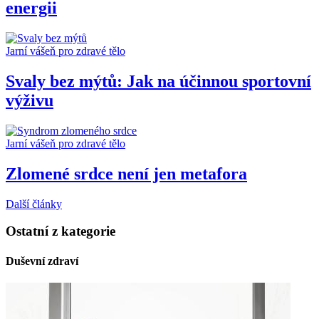
energii
Jarní vášeň pro zdravé tělo
Svaly bez mýtů: Jak na účinnou sportovní
výživu
Jarní vášeň pro zdravé tělo
Zlomené srdce není jen metafora
Další články
Ostatní z kategorie
Duševní zdraví