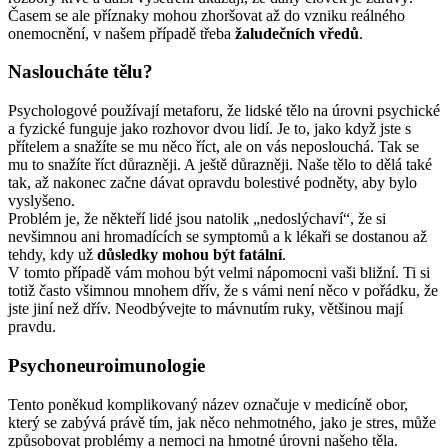
Časem se ale příznaky mohou zhoršovat až do vzniku reálného
onemocnění, v našem případě třeba
žaludečních vředů
.
Nasloucháte tělu?
Psychologové používají metaforu, že lidské tělo na úrovni psychické
a fyzické funguje jako rozhovor dvou lidí. Je to, jako když jste s
přítelem a snažíte se mu něco říct, ale on vás neposlouchá. Tak se
mu to snažíte říct důrazněji. A ještě důrazněji. Naše tělo to dělá také
tak, až nakonec začne dávat opravdu bolestivé podněty, aby bylo
vyslyšeno.
Problém je, že někteří lidé jsou natolik „nedoslýchaví“, že si
nevšimnou ani hromadících se symptomů a k lékaři se dostanou až
tehdy, kdy už
důsledky mohou být fatální
.
V tomto případě vám mohou být velmi nápomocni vaši bližní. Ti si
totiž často všimnou mnohem dřív, že s vámi není něco v pořádku, že
jste jiní než dřív. Neodbývejte to mávnutím ruky, většinou mají
pravdu.
Psychoneuroimunologie
Tento poněkud komplikovaný název označuje v medicíně obor,
který se zabývá právě tím, jak něco nehmotného, jako je stres, může
způsobovat problémy a nemoci na hmotné úrovni našeho těla.