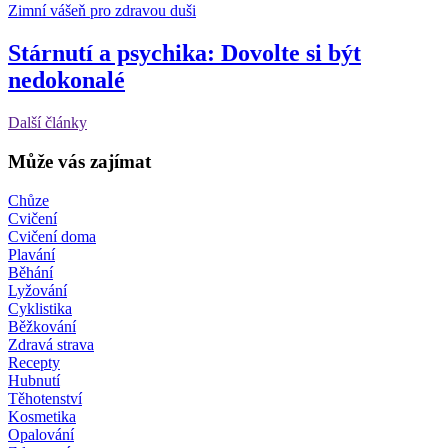
Zimní vášeň pro zdravou duši
Stárnutí a psychika: Dovolte si být
nedokonalé
Další články
Může vás zajímat
Chůze
Cvičení
Cvičení doma
Plavání
Běhání
Lyžování
Cyklistika
Běžkování
Zdravá strava
Recepty
Hubnutí
Těhotenství
Kosmetika
Opalování