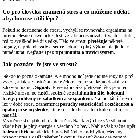
Co pro člověka znamená stres a co můžeme udělat,
abychom se cítili lépe?
Pokud se dostaneme do stresu, vychýlí se rovnováha organismu na
úrovni tělesné i psychické. Jestliže tato nerovnováha trvá delší dobu,
má to své škodlivé důsledky. Tělo ve stresu
přetěžuje
některé
orgány, například
svaly a srdce
jedou na plný výkon, ale jinde je
nutné ubrat. Nejčastěji pak
trpí imunita a trávicí systém
.
Jak poznáte, že jste ve stresu?
Někdo to pozná okamžitě. Ale mnoho lidí jede dlouhé roky na plný
výkon, a tak si vlastně ani neuvědomí, že už se dávno dostali za
zdravou hranici.
Signály
, které nám dává přetížené tělo, jsou na
fyzické úrovni nejčastěji spojené se
zatuhnutím šíje, bolestmi
hlavy, problémy se žaludkem a se spánkem
. Na mentální úrovni
lze v době stresu zaznamenat
poruchy soustředění, roztěkanost a
opakující se myšlenky
, které se stále dokola točí kolem toho, co
nás tíží.
Vezměme si například mladého člověka, který chce vše stihnout,
všude být, je plný energie a všechno ho baví. Náhle však začne trpět
bolestmi břicha
, ale lékaři nezjistí žádnou odchylku, všechny
rozbory krve a další vyšetření ukazují, že daný člověk je zdravý.