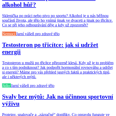
alkohol hůř?
Sklenička po práci nebo pivo po sportu? Alkohol je u nás běžnou
součástí života, ale tělo ho vnímá jinak ve dvaceti a jinak po třicítce.
Co se při jeho odbourávání děje a kdy už zpozornět?
Nemoci
Jarní vášeň pro zdravé tělo
Testosteron po třicítce: jak si udržet
energii
Testosteron u mužů po třicítce přirozeně klesá. Kdy už je to problém
a co s tím podniknout? Jak podpořit hormonální rovnováhu a udržet
si energii? Máme pro vás přehled jasných faktů a praktických tipů,
ale i některých mýtů.
Jídlo
Jarní vášeň pro zdravé tělo
Svaly bez mýtů: Jak na účinnou sportovní
výživu
Proteiny, spalovače a „zázračné“ doplňky. Co opravdu funguje ve