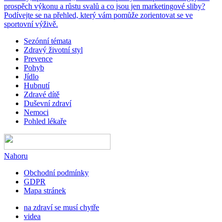
prospěch výkonu a růstu svalů a co jsou jen marketingové sliby?
Podívejte se na přehled, který vám pomůže zorientovat se ve
sportovní výživě.
Sezónní témata
Zdravý životní styl
Prevence
Pohyb
Jídlo
Hubnutí
Zdravé dítě
Duševní zdraví
Nemoci
Pohled lékaře
Nahoru
Obchodní podmínky
GDPR
Mapa stránek
na zdraví se musí chytře
videa