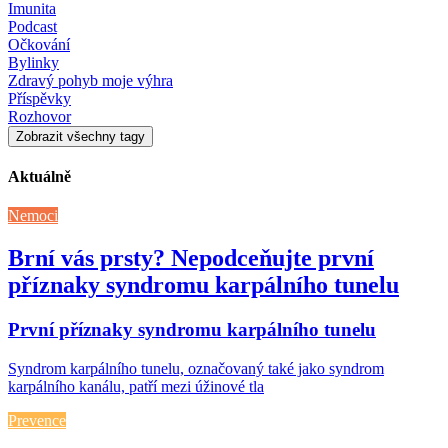
Imunita
Podcast
Očkování
Bylinky
Zdravý pohyb moje výhra
Příspěvky
Rozhovor
Zobrazit všechny tagy
Aktuálně
Nemoci
Brní vás prsty? Nepodceňujte první
příznaky syndromu karpálního tunelu
První příznaky syndromu karpálního tunelu
Syndrom karpálního tunelu, označovaný také jako syndrom
karpálního kanálu, patří mezi úžinové tla
Prevence