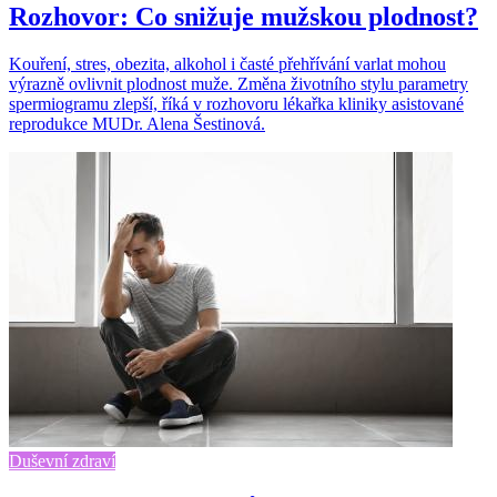
Rozhovor: Co snižuje mužskou plodnost?
Kouření, stres, obezita, alkohol i časté přehřívání varlat mohou
výrazně ovlivnit plodnost muže. Změna životního stylu parametry
spermiogramu zlepší, říká v rozhovoru lékařka kliniky asistované
reprodukce MUDr. Alena Šestinová.
Duševní zdraví