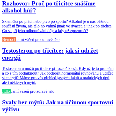
Rozhovor: Proč po třicítce snášíme
alkohol hůř?
Sklenička po práci nebo pivo po sportu? Alkohol je u nás běžnou
součástí života, ale tělo ho vnímá jinak ve dvaceti a jinak po třicítce.
Co se při jeho odbourávání děje a kdy už zpozornět?
Nemoci
Jarní vášeň pro zdravé tělo
Testosteron po třicítce: jak si udržet
energii
Testosteron u mužů po třicítce přirozeně klesá. Kdy už je to problém
a co s tím podniknout? Jak podpořit hormonální rovnováhu a udržet
si energii? Máme pro vás přehled jasných faktů a praktických tipů,
ale i některých mýtů.
Jídlo
Jarní vášeň pro zdravé tělo
Svaly bez mýtů: Jak na účinnou sportovní
výživu