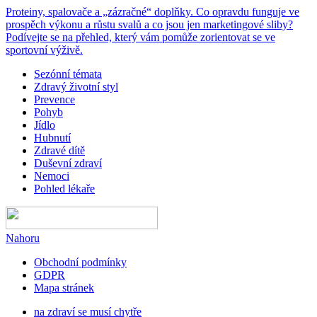
Proteiny, spalovače a „zázračné“ doplňky. Co opravdu funguje ve
prospěch výkonu a růstu svalů a co jsou jen marketingové sliby?
Podívejte se na přehled, který vám pomůže zorientovat se ve
sportovní výživě.
Sezónní témata
Zdravý životní styl
Prevence
Pohyb
Jídlo
Hubnutí
Zdravé dítě
Duševní zdraví
Nemoci
Pohled lékaře
Nahoru
Obchodní podmínky
GDPR
Mapa stránek
na zdraví se musí chytře