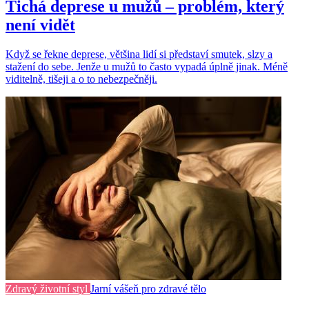
Tichá deprese u mužů – problém, který
není vidět
Když se řekne deprese, většina lidí si představí smutek, slzy a
stažení do sebe. Jenže u mužů to často vypadá úplně jinak. Méně
viditelně, tišeji a o to nebezpečněji.
Zdravý životní styl
Jarní vášeň pro zdravé tělo