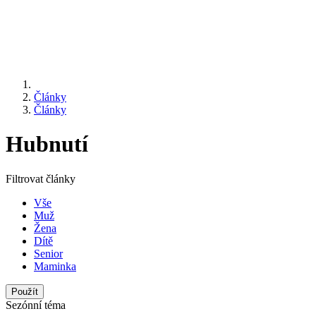
Články
Články
Hubnutí
Filtrovat články
Vše
Muž
Žena
Dítě
Senior
Maminka
Sezónní téma