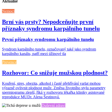
Aktuálně
Nemoci
Brní vás prsty? Nepodceňujte první
příznaky syndromu karpálního tunelu
První příznaky syndromu karpálního tunelu
Syndrom karpálního tunelu, označovaný také jako syndrom
karpálního kanálu, patří mezi úžinové tla
Prevence
Rozhovor: Co snižuje mužskou plodnost?
Kouření, stres, obezita, alkohol i časté přehřívání varlat mohou
výrazně ovlivnit plodnost muže. Změna životního stylu parametry
spermiogramu zlepší, říká v rozhovoru lékařka kliniky asistované
reprodukce MUDr. Alena Šestinová.
Duševní zdraví