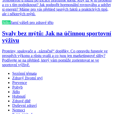
Testosteron u mužů po třicítce přirozeně klesá. Kdy už je to problém
a co s tím podniknout? Jak podpořit hormonální rovnováhu a udržet
si energii? Máme pro vás přehled jasných faktů a praktických tipů,
ale i některých mýtů.
Jídlo
Jarní vášeň pro zdravé tělo
Svaly bez mýtů: Jak na účinnou sportovní
výživu
Proteiny, spalovače a „zázračné“ doplňky. Co opravdu funguje ve
prospěch výkonu a růstu svalů a co jsou jen marketingové sliby?
Podívejte se na přehled, který vám pomůže zorientovat se ve
sportovní výživě.
Sezónní témata
Zdravý životní styl
Prevence
Pohyb
Jídlo
Hubnutí
Zdravé dítě
Duševní zdraví
Nemoci