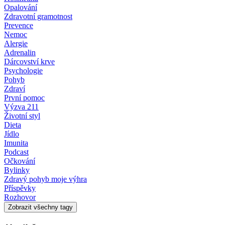
Opalování
Zdravotní gramotnost
Prevence
Nemoc
Alergie
Adrenalin
Dárcovství krve
Psychologie
Pohyb
Zdraví
První pomoc
Výzva 211
Životní styl
Dieta
Jídlo
Imunita
Podcast
Očkování
Bylinky
Zdravý pohyb moje výhra
Příspěvky
Rozhovor
Zobrazit všechny tagy