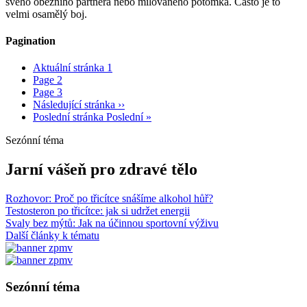
svého obézního partnera nebo milovaného potomka. Často je to
velmi osamělý boj.
Pagination
Aktuální stránka
1
Page
2
Page
3
Následující stránka
››
Poslední stránka
Poslední »
Sezónní téma
Jarní vášeň pro zdravé tělo
Rozhovor: Proč po třicítce snášíme alkohol hůř?
Testosteron po třicítce: jak si udržet energii
Svaly bez mýtů: Jak na účinnou sportovní výživu
Další články k tématu
Sezónní téma