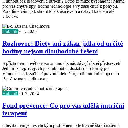
Hubnout bez hladovění a utrpení? Letos to může být snadné! Máme
pro vás chytré tipy, trochu technologie a vy zase chuť k pohybu.
Poradíme vám, jak shodit kila s úsměvem a oslavit každé malé
vítězství.
Hubnutí
9. 1. 2025
Rozhovor: Diety ani zákaz jídla od určité
hodiny nejsou dlouhodobé řešení
S příchodem nového roku si mnozí z nás dávají různá předsevzetí.
Jedním z nejčastějších je zhubnout či dostat se do formy po
Vánocích. Jak začít s úpravou jídelníčku, radí nutriční terapeutka
Bc. Zuzana Chadimová.
Hubnutí
26. 7. 2024
Fond prevence: Co pro vás udělá nutriční
terapeut
Obezita není jen estetickým problémem, ale hlavně škodí našemu