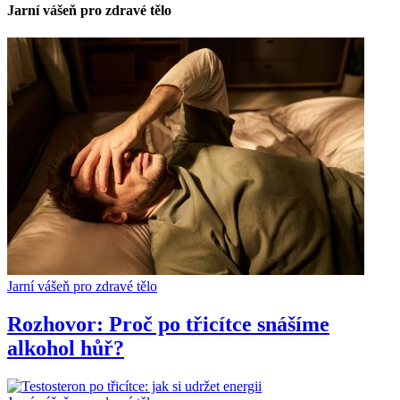
Jarní vášeň pro zdravé tělo
Jarní vášeň pro zdravé tělo
Rozhovor: Proč po třicítce snášíme
alkohol hůř?