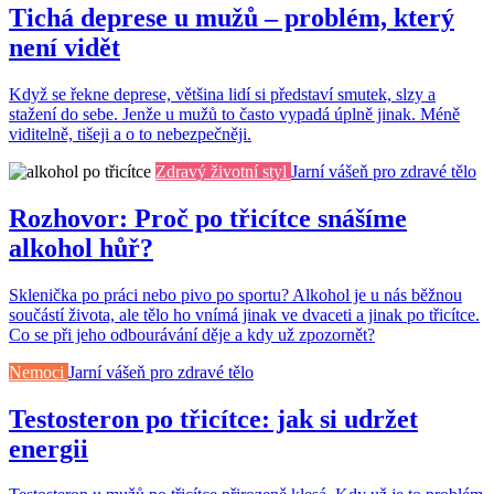
Tichá deprese u mužů – problém, který
není vidět
Když se řekne deprese, většina lidí si představí smutek, slzy a
stažení do sebe. Jenže u mužů to často vypadá úplně jinak. Méně
viditelně, tišeji a o to nebezpečněji.
Zdravý životní styl
Jarní vášeň pro zdravé tělo
Rozhovor: Proč po třicítce snášíme
alkohol hůř?
Sklenička po práci nebo pivo po sportu? Alkohol je u nás běžnou
součástí života, ale tělo ho vnímá jinak ve dvaceti a jinak po třicítce.
Co se při jeho odbourávání děje a kdy už zpozornět?
Nemoci
Jarní vášeň pro zdravé tělo
Testosteron po třicítce: jak si udržet
energii