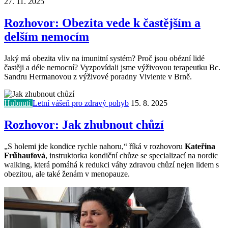
27. 11. 2025
Rozhovor: Obezita vede k častějším a
delším nemocím
Jaký má obezita vliv na imunitní systém? Proč jsou obézní lidé
častěji a déle nemocní? Vyzpovídali jsme výživovou terapeutku Bc.
Sandru Hermanovou z výživové poradny Viviente v Brně.
Hubnutí
Letní vášeň pro zdravý pohyb
15. 8. 2025
Rozhovor: Jak zhubnout chůzí
„S holemi jde kondice rychle nahoru,“ říká v rozhovoru
Kateřina
Frűhaufová
, instruktorka kondiční chůze se specializací na nordic
walking, která pomáhá k redukci váhy zdravou chůzí nejen lidem s
obezitou, ale také ženám v menopauze.