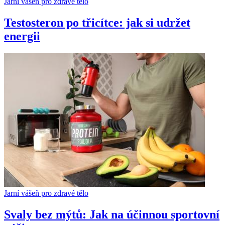
Jarní vášeň pro zdravé tělo
Testosteron po třicítce: jak si udržet
energii
Jarní vášeň pro zdravé tělo
Svaly bez mýtů: Jak na účinnou sportovní