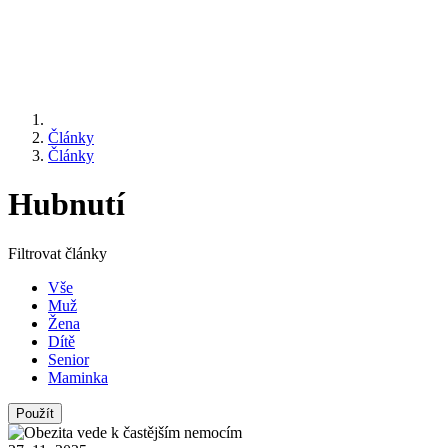
Články
Články
Hubnutí
Filtrovat články
Vše
Muž
Žena
Dítě
Senior
Maminka