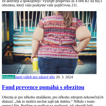
žít aktivněji a spokojeněji? Využijte příspěvku až 4 000 Kč na boj s
obezitou, který vám poskytne vaše pojišťovna 211.
Hubnutí
Jarní vášeň pro zdravé tělo
20. 3. 2024
Fond prevence pomáhá s obezitou
Obezita je pro někoho strašákem, pro někoho zdrojem nekonečných
diskuzí: „Jak to mohl/a nechat zajít tak daleko.“ Někdo s touto
nemocí žije. Pojďme se podívat na možnosti, jak obezitě čelit.