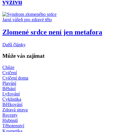
výživu
Jarní vášeň pro zdravé tělo
Zlomené srdce není jen metafora
Další články
Může vás zajímat
Chůze
Cvičení
Cvičení doma
Plavání
Běhání
Lyžování
Cyklistika
Běžkování
Zdravá strava
Recepty
Hubnutí
Těhotenství
Kosmetika