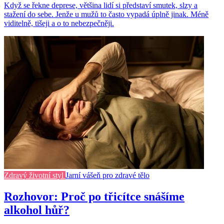
Když se řekne deprese, většina lidí si představí smutek, slzy a
stažení do sebe. Jenže u mužů to často vypadá úplně jinak. Méně
viditelně, tišeji a o to nebezpečněji.
Zdravý životní styl
Jarní vášeň pro zdravé tělo
Rozhovor: Proč po třicítce snášíme
alkohol hůř?