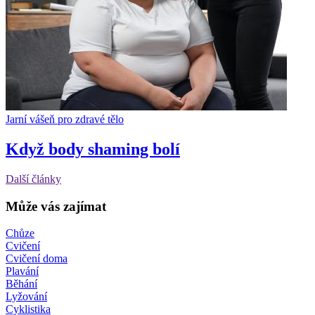
Jarní vášeň pro zdravé tělo
Když body shaming bolí
Další články
Může vás zajímat
Chůze
Cvičení
Cvičení doma
Plavání
Běhání
Lyžování
Cyklistika