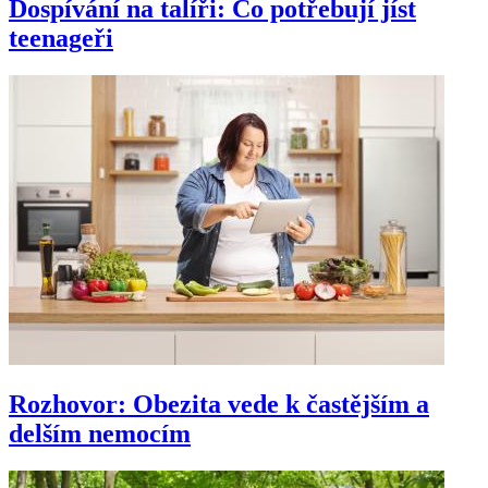
Dospívání na talíři: Co potřebují jíst
teenageři
Rozhovor: Obezita vede k častějším a
delším nemocím