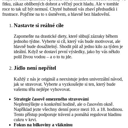
fitku, zákaz oblíbených dobrot a věčný pocit hladu. Ale v tomhle
roce to tak už být nemusí. Chytré hubnutí vás zbaví předsudků i
frustrace. Pojďme na to s úsměvem, a hlavně bez hladovění.
Nastavte si reálné cíle
Zapomeňte na drastické diety, které slibují zázraky během
jednoho týdne. Vyberte si cíl, který vás bude motivovat, ale
hlavně bude dosažitelný. Shodit půl až jedno kilo za týden je
ideální. Když se dostaví první výsledky, jako by vás někdo
polil živou vodou – a o to tu jde.
Jídlo není nepřítel
Každý z nás je originál a neexistuje jeden univerzální návod,
jak se stravovat. Vyberte a vyzkoušejte si ten, který bude
vašemu tělu nejlépe vyhovovat.
Strategie časově omezeného stravování
Nepřemýšlejte o konkrétní hodině, ale o časovém okně.
Například jezte všechny denní porce mezi 10. a 18. hodinou.
Tento přístup podporuje trávení a pomáhá regulovat hladinu
cukru v krvi.
Fokus na bílkoviny a vlákninu