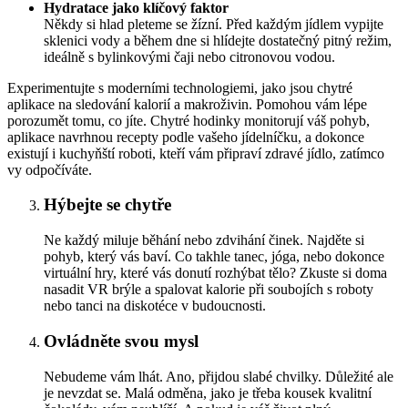
Hydratace jako klíčový faktor
Někdy si hlad pleteme se žízní. Před každým jídlem vypijte
sklenici vody a během dne si hlídejte dostatečný pitný režim,
ideálně s bylinkovými čaji nebo citronovou vodou.
Experimentujte s moderními technologiemi, jako jsou chytré
aplikace na sledování kalorií a makroživin. Pomohou vám lépe
porozumět tomu, co jíte. Chytré hodinky monitorují váš pohyb,
aplikace navrhnou recepty podle vašeho jídelníčku, a dokonce
existují i kuchyňští roboti, kteří vám připraví zdravé jídlo, zatímco
vy odpočíváte.
Hýbejte se chytře
Ne každý miluje běhání nebo zdvihání činek. Najděte si
pohyb, který vás baví. Co takhle tanec, jóga, nebo dokonce
virtuální hry, které vás donutí rozhýbat tělo? Zkuste si doma
nasadit VR brýle a spalovat kalorie při soubojích s roboty
nebo tanci na diskotéce v budoucnosti.
Ovládněte svou mysl
Nebudeme vám lhát. Ano, přijdou slabé chvilky. Důležité ale
je nevzdat se. Malá odměna, jako je třeba kousek kvalitní