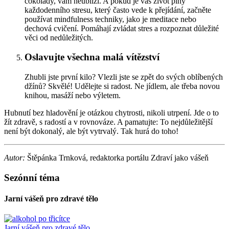
čokolády, vám neublíží. A pokud je váš život plný
každodenního stresu, který často vede k přejídání, začněte
používat mindfulness techniky, jako je meditace nebo
dechová cvičení. Pomáhají zvládat stres a rozpoznat důležité
věci od nedůležitých.
Oslavujte všechna malá vítězství
Zhubli jste první kilo? Vlezli jste se zpět do svých oblíbených
džínů? Skvělé! Udělejte si radost. Ne jídlem, ale třeba novou
knihou, masáží nebo výletem.
Hubnutí bez hladovění je otázkou chytrosti, nikoli utrpení. Jde o to
žít zdravě, s radostí a v rovnováze. A pamatujte: To nejdůležitější
není být dokonalý, ale být vytrvalý. Tak hurá do toho!
Autor:
Štěpánka Trnková, redaktorka portálu Zdraví jako vášeň
Sezónní téma
Jarní vášeň pro zdravé tělo
Jarní vášeň pro zdravé tělo