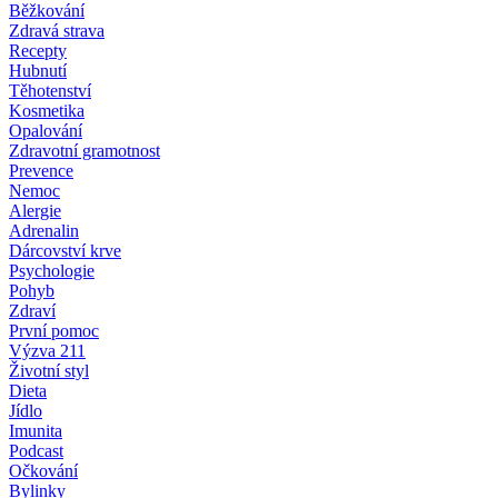
Běžkování
Zdravá strava
Recepty
Hubnutí
Těhotenství
Kosmetika
Opalování
Zdravotní gramotnost
Prevence
Nemoc
Alergie
Adrenalin
Dárcovství krve
Psychologie
Pohyb
Zdraví
První pomoc
Výzva 211
Životní styl
Dieta
Jídlo
Imunita
Podcast
Očkování
Bylinky