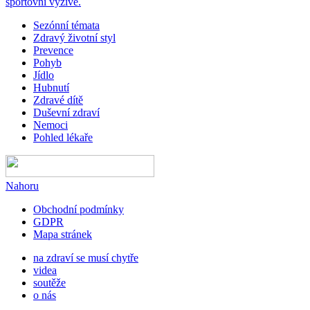
sportovní výživě.
Sezónní témata
Zdravý životní styl
Prevence
Pohyb
Jídlo
Hubnutí
Zdravé dítě
Duševní zdraví
Nemoci
Pohled lékaře
Nahoru
Obchodní podmínky
GDPR
Mapa stránek
na zdraví se musí chytře
videa
soutěže
o nás