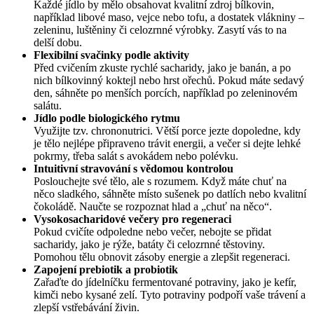
Každé jídlo by mělo obsahovat kvalitní zdroj bílkovin,
například libové maso, vejce nebo tofu, a dostatek vlákniny –
zeleninu, luštěniny či celozrnné výrobky. Zasytí vás to na
delší dobu.
Flexibilní svačinky podle aktivity
Před cvičením zkuste rychlé sacharidy, jako je banán, a po
nich bílkovinný koktejl nebo hrst ořechů. Pokud máte sedavý
den, sáhněte po menších porcích, například po zeleninovém
salátu.
Jídlo podle biologického rytmu
Využijte tzv. chrononutrici. Větší porce jezte dopoledne, kdy
je tělo nejlépe připraveno trávit energii, a večer si dejte lehké
pokrmy, třeba salát s avokádem nebo polévku.
Intuitivní stravování s vědomou kontrolou
Poslouchejte své tělo, ale s rozumem. Když máte chuť na
něco sladkého, sáhněte místo sušenek po datlích nebo kvalitní
čokoládě. Naučte se rozpoznat hlad a „chuť na něco“.
Vysokosacharidové večery pro regeneraci
Pokud cvičíte odpoledne nebo večer, nebojte se přidat
sacharidy, jako je rýže, batáty či celozrnné těstoviny.
Pomohou tělu obnovit zásoby energie a zlepšit regeneraci.
Zapojení prebiotik a probiotik
Zařaďte do jídelníčku fermentované potraviny, jako je kefír,
kimči nebo kysané zelí. Tyto potraviny podpoří vaše trávení a
zlepší vstřebávání živin.