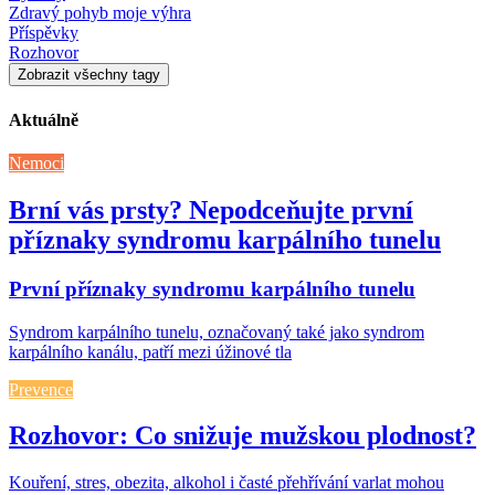
Zdravý pohyb moje výhra
Příspěvky
Rozhovor
Zobrazit všechny tagy
Aktuálně
Nemoci
Brní vás prsty? Nepodceňujte první
příznaky syndromu karpálního tunelu
První příznaky syndromu karpálního tunelu
Syndrom karpálního tunelu, označovaný také jako syndrom
karpálního kanálu, patří mezi úžinové tla
Prevence
Rozhovor: Co snižuje mužskou plodnost?
Kouření, stres, obezita, alkohol i časté přehřívání varlat mohou