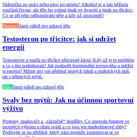
Sklenička po práci nebo pivo po sportu? Alkohol je u nás běžnou
součástí života, ale tělo ho vnímá jinak ve dvaceti a jinak po třicítce.
Co se při jeho odbourávání děje a kdy už zpozornět?
Nemoci
Jarní vášeň pro zdravé tělo
Testosteron po třicítce: jak si udržet
energii
Testosteron u mužů po třicítce přirozeně klesá. Kdy už je to problém
a co s tím podniknout? Jak podpořit hormonální rovnováhu a udržet
si energii? Máme pro vás přehled jasných faktů a praktických tipů,
ale i některých mýtů.
Jídlo
Jarní vášeň pro zdravé tělo
Svaly bez mýtů: Jak na účinnou sportovní
výživu
Proteiny, spalovače a „zázračné“ doplňky. Co opravdu funguje ve
prospěch výkonu a růstu svalů a co jsou jen marketingové sliby?
Podívejte se na přehled, který vám pomůže zorientovat se ve