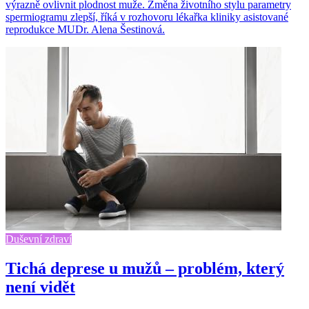
výrazně ovlivnit plodnost muže. Změna životního stylu parametry
spermiogramu zlepší, říká v rozhovoru lékařka kliniky asistované
reprodukce MUDr. Alena Šestinová.
Duševní zdraví
Tichá deprese u mužů – problém, který
není vidět