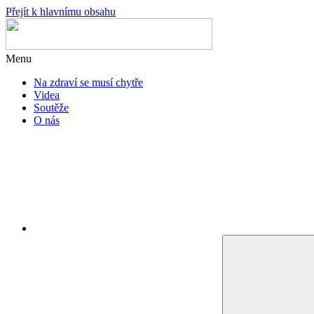
Přejít k hlavnímu obsahu
Menu
Na zdraví se musí chytře
Videa
Soutěže
O nás