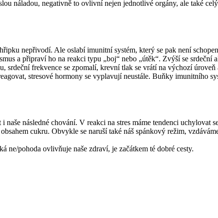
lou náladou, negativně to ovlivní nejen jednotlivé orgány, ale také cel
chřipku nepřivodí. Ale oslabí imunitní systém, který se pak není schopen
us a připraví ho na reakci typu „boj“ nebo „útěk“. Zvýší se srdeční akc
 srdeční frekvence se zpomalí, krevní tlak se vrátí na výchozí úroveň 
eagovat, stresové hormony se vyplavují neustále. Buňky imunitního sy
nit i naše následné chování. V reakci na stres máme tendenci uchylovat se
 obsahem cukru. Obvykle se naruší také náš spánkový režim, vzdáváme
á ne/pohoda ovlivňuje naše zdraví, je začátkem té dobré cesty.