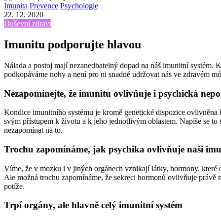
Imunita
Prevence
Psychologie
22. 12. 2020
Duševní zdraví
Imunitu podporujte hlavou
Nálada a postoj mají nezanedbatelný dopad na náš imunitní systém. Kd
podkopáváme nohy a není pro ni snadné udržovat nás ve zdravém m
Nezapomínejte, že imunitu ovlivňuje i psychická nep
Kondice imunitního systému je kromě genetické dispozice ovlivněna i 
svým přístupem k životu a k jeho jednotlivým oblastem. Napíše se to 
nezapomínat na to.
Trochu zapomínáme, jak psychika ovlivňuje naši imu
Víme, že v mozku i v jiných orgánech vznikají látky, hormony, které 
Ale možná trochu zapomínáme, že sekreci hormonů ovlivňuje právě ná
potíže.
Trpí orgány, ale hlavně celý imunitní systém