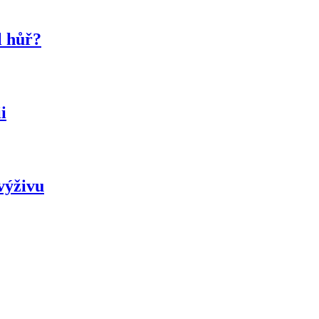
l hůř?
i
výživu