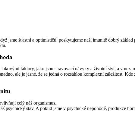
yž jsme šťastní a optimističtí, poskytujeme naší imunitě dobrý základ 
ódu.
ohoda
takovými faktory, jako jsou stravovací návyky a životní styl, a v nez
snadno, ale je jasné, že se jedná o rozsáhlou komplexní záležitost. Kd
nitu
ovlivňují celý náš organismus.
š psychický stav. A pokud jsme v psychické nepohodě, produkce hormonů