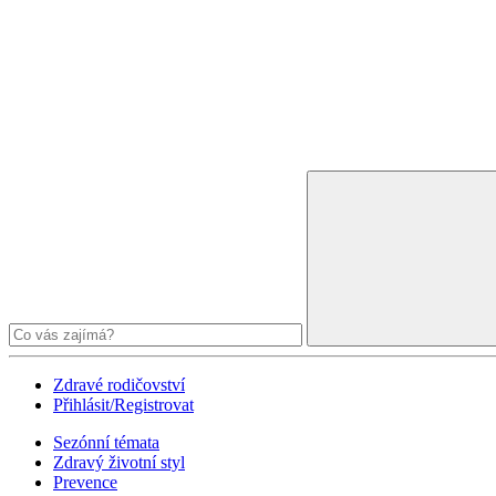
Zdravé rodičovství
Přihlásit/Registrovat
Sezónní témata
Zdravý životní styl
Prevence