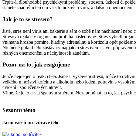
Trpíte-li dlouhodobě psychickými problémy, stresem, úzkostí či pokles
stanete snadným terčem všech možných viróz a dalších onemocnění.
Jak je to se stresem?
Jistě, stres není virus ani bakterie a sám o sobě nám nachlazení nebo 
Stresová reakce v organismu probíhá následovně. Stres vybudí organism
vnímaná hrozba pomine, hladiny adrenalinu a kortizolu opět poklesnou,
Nicméně pokud tělo zůstává v napjatém stresovém stavu, připraveno r
různých onemocnění a náchylnost k zánětům.
Pozor na to, jak reagujeme
Jenže nejde jen o reakci těla. Jsme-li vystaveni stresu, může to ovliv
velkého množství kofeinu a alkoholu nebo jedení potravin s vysokým
cvičení i společenských aktivit.
Víme, že je to cesta špatným směrem. Nezapomínat na to, jak psychick
Sezónní téma
Jarní vášeň pro zdravé tělo