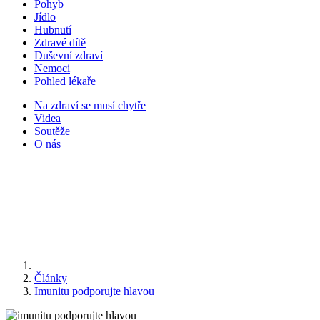
Pohyb
Jídlo
Hubnutí
Zdravé dítě
Duševní zdraví
Nemoci
Pohled lékaře
Na zdraví se musí chytře
Videa
Soutěže
O nás
Články
Imunitu podporujte hlavou