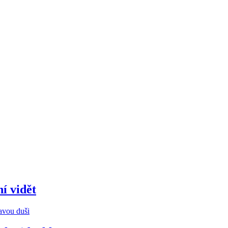
í vidět
avou duši