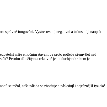
pro správné fungování. Vystresovaní, negativní a úzkostní jí naopak
anedbatelné míře emočním stavem. Je proto potřeba přemýšlet nad
e začít? Prvním důležitým a relativně jednoduchým krokem je
 se mění, naše nálada se zhoršuje a následují i nejrůznější fyzické