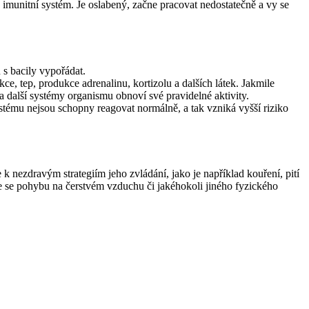
ý imunitní systém. Je oslabený, začne pracovat nedostatečně a vy se
 s bacily vypořádat.
e, tep, produkce adrenalinu, kortizolu a dalších látek. Jakmile
a další systémy organismu obnoví své pravidelné aktivity.
stému nejsou schopny reagovat normálně, a tak vzniká vyšší riziko
 k nezdravým strategiím jeho zvládání, jako je například kouření, pití
 se pohybu na čerstvém vzduchu či jakéhokoli jiného fyzického