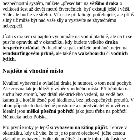
bezpečnostní systém, můžete „přesedlat“ na
většího draka
o
velikosti šest až devět metrů čtverečních, byť existují ještě i větší.
Stále ale buďte ve střehu. Vítr sice při kitingu potřebujete, ale příliš
silný už může být nad vaše síly a vystavíte se zbytečnému
nebezpečí.
Jízdu s drakem si naplno vychutnáte na vodní hladině, ale na tu se
pusťte opravdu až v okamžiku, kdy budete velkého
draka
bezpečně ovládat
. Po hladině se pak můžete prohánět nejen na
windsurfingovém prkně,
ale také na
wakeboardu
či
vodních
lyžích
.
Najděte si vhodné místo
Kvalitní vybavení a ovládání draka je nutnost, o tom není pochyb.
Ale zrovna tak je důležitý výběr vhodného místa. Při tréninku na
suchu bez stromů, bez drátů elektrického vedení, na vodě bez
kamenů a korálů těsně pod hladinou, bez nebezpečných proudů. V
obou případech dostatečně prostorné a s předvídatelným větrem.
Ideální jsou
mělká písečná pobřeží
, jako jsou třeba na pobřeží
Německa nebo Polska.
Pro první kroky je lepší si
vybavení na kiting půjčit
. Teprve v
okamžiku, kdy už víte, že to je to pravé ořechové, jděte cestou
vlastního vybavení. Volte ale pečlivě. I podle toho, jak často se