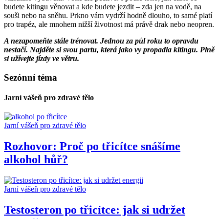
budete kitingu věnovat a kde budete jezdit – zda jen na vodě, na
souši nebo na sněhu. Prkno vám vydrží hodně dlouho, to samé platí
pro trapéz, ale mnohem nižší životnost má právě drak nebo neopren.
A nezapomeňte stále trénovat. Jednou za půl roku to opravdu
nestačí. Najděte si svou partu, která jako vy propadla kitingu. Plně
si užívejte jízdy ve větru.
Sezónní téma
Jarní vášeň pro zdravé tělo
Jarní vášeň pro zdravé tělo
Rozhovor: Proč po třicítce snášíme
alkohol hůř?
Jarní vášeň pro zdravé tělo
Testosteron po třicítce: jak si udržet