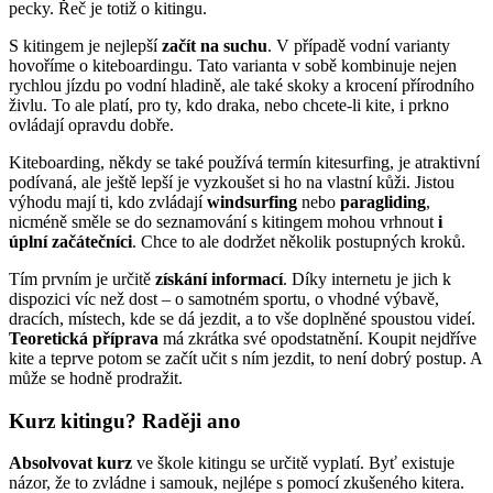
pecky. Řeč je totiž o kitingu.
S kitingem je nejlepší
začít na suchu
. V případě vodní varianty
hovoříme o kiteboardingu. Tato varianta v sobě kombinuje nejen
rychlou jízdu po vodní hladině, ale také skoky a krocení přírodního
živlu. To ale platí, pro ty, kdo draka, nebo chcete-li kite, i prkno
ovládají opravdu dobře.
Kiteboarding, někdy se také používá termín kitesurfing, je atraktivní
podívaná, ale ještě lepší je vyzkoušet si ho na vlastní kůži. Jistou
výhodu mají ti, kdo zvládají
windsurfing
nebo
paragliding
,
nicméně směle se do seznamování s kitingem mohou vrhnout
i
úplní začátečníci
. Chce to ale dodržet několik postupných kroků.
Tím prvním je určitě
získání informací
. Díky internetu je jich k
dispozici víc než dost – o samotném sportu, o vhodné výbavě,
dracích, místech, kde se dá jezdit, a to vše doplněné spoustou videí.
Teoretická příprava
má zkrátka své opodstatnění. Koupit nejdříve
kite a teprve potom se začít učit s ním jezdit, to není dobrý postup. A
může se hodně prodražit.
Kurz kitingu? Raději ano
Absolvovat kurz
ve škole kitingu se určitě vyplatí. Byť existuje
názor, že to zvládne i samouk, nejlépe s pomocí zkušeného kitera.