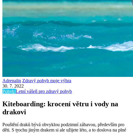
Adrenalin
Zdravý pohyb moje výhra
30. 7. 2022
Pohyb
Letní vášeň pro zdravý pohyb
Kiteboarding: krocení větru i vody na
drakovi
Pouštění draků bývá obvyklou podzimní zábavou, především pro
děti. S trochu jiným drakem si ale užijete léto, a to doslova na plné