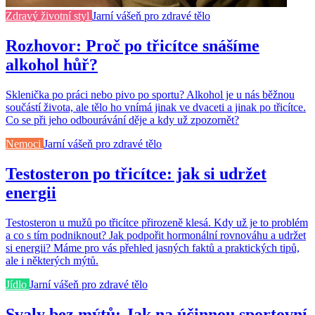
Zdravý životní styl
Jarní vášeň pro zdravé tělo
Rozhovor: Proč po třicítce snášíme
alkohol hůř?
Sklenička po práci nebo pivo po sportu? Alkohol je u nás běžnou
součástí života, ale tělo ho vnímá jinak ve dvaceti a jinak po třicítce.
Co se při jeho odbourávání děje a kdy už zpozornět?
Nemoci
Jarní vášeň pro zdravé tělo
Testosteron po třicítce: jak si udržet
energii
Testosteron u mužů po třicítce přirozeně klesá. Kdy už je to problém
a co s tím podniknout? Jak podpořit hormonální rovnováhu a udržet
si energii? Máme pro vás přehled jasných faktů a praktických tipů,
ale i některých mýtů.
Jídlo
Jarní vášeň pro zdravé tělo
Svaly bez mýtů: Jak na účinnou sportovní