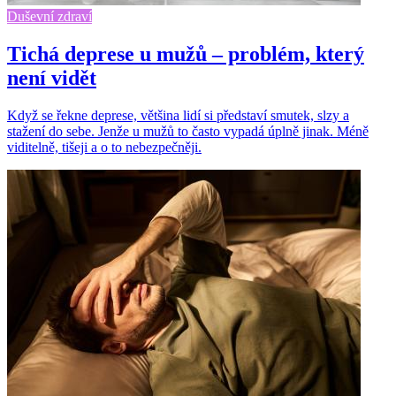
Duševní zdraví
Tichá deprese u mužů – problém, který
není vidět
Když se řekne deprese, většina lidí si představí smutek, slzy a
stažení do sebe. Jenže u mužů to často vypadá úplně jinak. Méně
viditelně, tišeji a o to nebezpečněji.