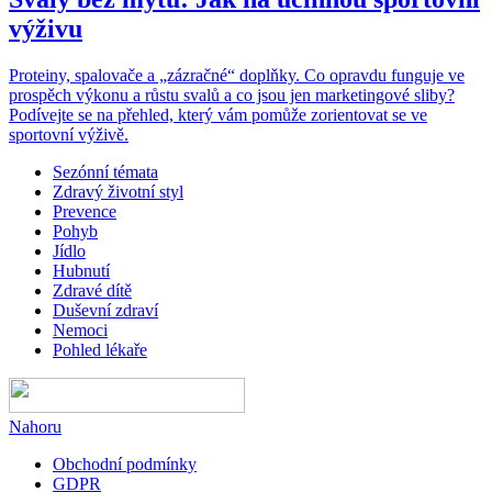
výživu
Proteiny, spalovače a „zázračné“ doplňky. Co opravdu funguje ve
prospěch výkonu a růstu svalů a co jsou jen marketingové sliby?
Podívejte se na přehled, který vám pomůže zorientovat se ve
sportovní výživě.
Sezónní témata
Zdravý životní styl
Prevence
Pohyb
Jídlo
Hubnutí
Zdravé dítě
Duševní zdraví
Nemoci
Pohled lékaře
Nahoru
Obchodní podmínky
GDPR