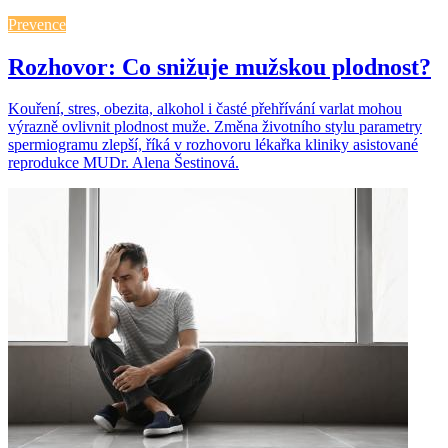
Prevence
Rozhovor: Co snižuje mužskou plodnost?
Kouření, stres, obezita, alkohol i časté přehřívání varlat mohou
výrazně ovlivnit plodnost muže. Změna životního stylu parametry
spermiogramu zlepší, říká v rozhovoru lékařka kliniky asistované
reprodukce MUDr. Alena Šestinová.