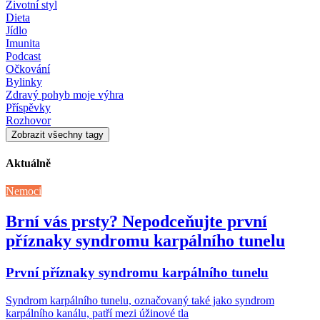
Životní styl
Dieta
Jídlo
Imunita
Podcast
Očkování
Bylinky
Zdravý pohyb moje výhra
Příspěvky
Rozhovor
Zobrazit všechny tagy
Aktuálně
Nemoci
Brní vás prsty? Nepodceňujte první
příznaky syndromu karpálního tunelu
První příznaky syndromu karpálního tunelu
Syndrom karpálního tunelu, označovaný také jako syndrom
karpálního kanálu, patří mezi úžinové tla