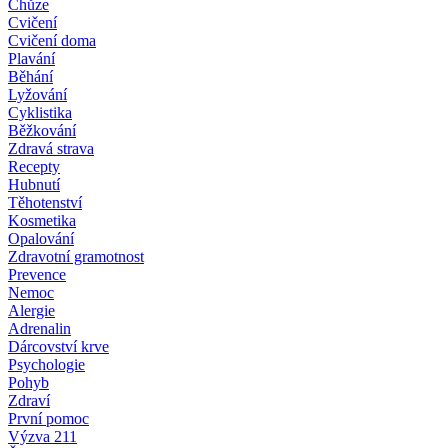
Chůze
Cvičení
Cvičení doma
Plavání
Běhání
Lyžování
Cyklistika
Běžkování
Zdravá strava
Recepty
Hubnutí
Těhotenství
Kosmetika
Opalování
Zdravotní gramotnost
Prevence
Nemoc
Alergie
Adrenalin
Dárcovství krve
Psychologie
Pohyb
Zdraví
První pomoc
Výzva 211