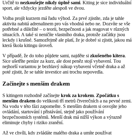
Určitě to
nezkoušejte nikdy úplně sami
. Kiting je sice individuální
sport, ale vždycky jezděte alespoň ve dvou.
Volba projít kurzem má řadu výhod. Za prvé zjistíte, zda je tahle
aktivita nabitá adrenalinem pro vás vhodná nebo ne. Dozvíte se vše
potřebné a důležité – o teorii, bezpečnosti a jak reagovat v různých
situacích. A také si neničíte vlastního draka, protože začátky jsou
leckdy i krušné. Samozřejmě ale platí, že je dobré si zjistit, jakou má
která škola kitingu úroveň.
V případě, že do toho půjdete sami, najděte si
zkušeného kitera
.
Sice ušetříte peníze za kurz, ale dost peněz stojí vybavení. Tou
nejhorší variantou je bezhlavý nákup vybavení včetně draka a až
poté zjistit, že se tahle investice ani trochu nepovedla.
Začínejte s menším drakem
S kitingem rozhodně začínejte
krok za krokem
.
Zpočátku s
menším drakem
do velikosti tří metrů čtverečních a na pevné zemi.
Na vodu v této fázi zapomeňte. S menším drakem si osvojíte jeho
ovládání, startování i přistávání, stejně jako používání
bezpečnostních systémů. Menší drak má nižší výkon a výrazně
eliminuje chyby i riziko zranění.
Až ve chvíli, kdy zvládáte malého draka a umíte používat