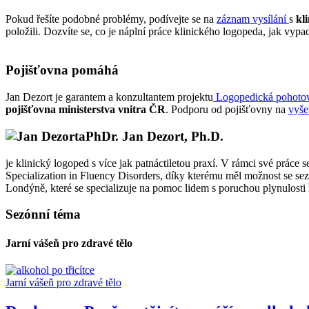
Pokud řešíte podobné problémy, podívejte se na
záznam vysílání
s
kl
položili. Dozvíte se, co je náplní práce klinického logopeda, jak vy
Pojišťovna pomáhá
Jan Dezort je garantem a konzultantem projektu
Logopedická pohotov
pojišťovna ministerstva vnitra ČR
. Podporu od pojišťovny na
vyše
PhDr. Jan Dezort, Ph.D.
je klinický logoped s více jak patnáctiletou praxí. V rámci své práce
Specialization in Fluency Disorders, díky kterému měl možnost se sezn
Londýně, které se specializuje na pomoc lidem s poruchou plynulosti 
Sezónní téma
Jarní vášeň pro zdravé tělo
Jarní vášeň pro zdravé tělo