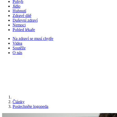
Pohyb
Jídlo
Hubnutí
Zdravé dítě
Duševní zdraví
Nemoci
Pohled lékaře
Na zdraví se musí chytře
Videa
Soutěže
O nás
Články
Poslechněte logopeda