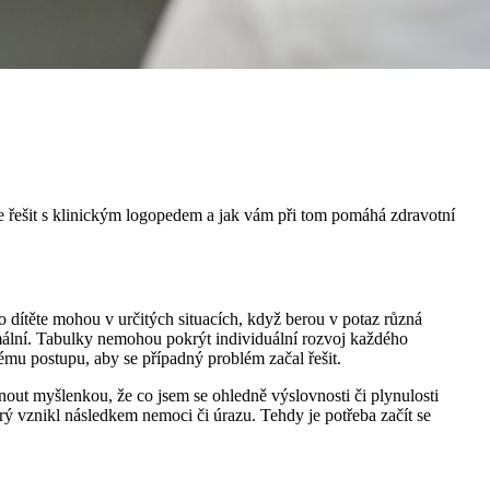
te řešit s klinickým logopedem a jak vám při tom pomáhá zdravotní
 dítěte mohou v určitých situacích, když berou v potaz různá
ormální. Tabulky nemohou pokrýt individuální rozvoj každého
nému postupu, aby se případný problém začal řešit.
dnout myšlenkou, že co jsem se ohledně výslovnosti či plynulosti
ý vznikl následkem nemoci či úrazu. Tehdy je potřeba začít se