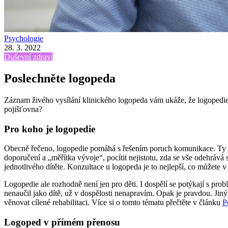
Psychologie
28. 3. 2022
Duševní zdraví
Poslechněte logopeda
Záznam živého vysílání klinického logopeda vám ukáže, že logopedie 
pojišťovna?
Pro koho je logopedie
Obecně řečeno, logopedie pomáhá s řešením poruch komunikace. Ty sou
doporučení a „měřítka vývoje“, pocítit nejistotu, zda se vše odehrává
jednotlivého dítěte. Konzultace u logopeda je to nejlepší, co můžete 
Logopedie ale rozhodně není jen pro děti. I dospělí se potýkají s pro
nenaučil jako dítě, už v dospělosti nenapravím. Opak je pravdou. Ji
věnovat cílené rehabilitaci. Více si o tomto tématu přečtěte v článku
P
Logoped v přímém přenosu