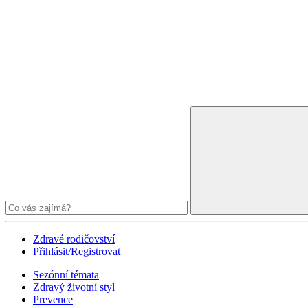
Zdravé rodičovství
Přihlásit/Registrovat
Sezónní témata
Zdravý životní styl
Prevence