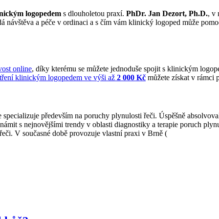
inickým logopedem
s dlouholetou praxí.
PhDr. Jan Dezort, Ph.D.
, v
padá návštěva a péče v ordinaci a s čím vám klinický logoped může pomo
ost online
, díky kterému se můžete jednoduše spojit s klinickým logop
tření klinickým logopedem ve výši až
2 000 Kč
můžete získat v rámci
 se specializuje především na poruchy plynulosti řeči. Úspěšně absolvov
ámit s nejnovějšími trendy v oblasti diagnostiky a terapie poruch plynul
řeči. V současné době provozuje vlastní praxi v Brně (
www.dobralogop