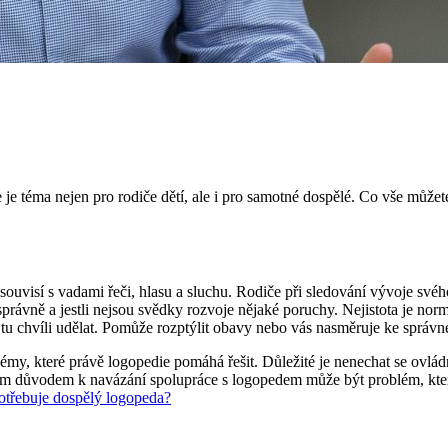
je téma nejen pro rodiče dětí, ale i pro samotné dospělé. Co vše může
visí s vadami řeči, hlasu a sluchu. Rodiče při sledování vývoje svého
 správně a jestli nejsou svědky rozvoje nějaké poruchy. Nejistota je n
v tu chvíli udělat. Pomůže rozptýlit obavy nebo vás nasměruje ke správ
blémy, které právě logopedie pomáhá řešit. Důležité je nenechat se ovlá
ným důvodem k navázání spolupráce s logopedem může být problém, kter
otřebuje dospělý logopeda?