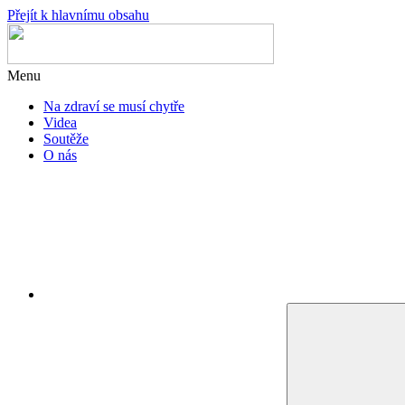
Přejít k hlavnímu obsahu
Menu
Na zdraví se musí chytře
Videa
Soutěže
O nás