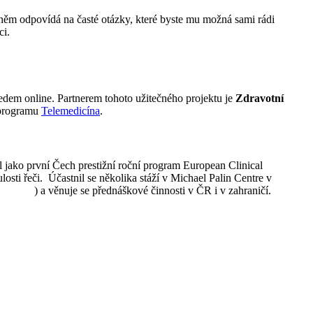
 něm odpovídá na časté otázky, které byste mu možná sami rádi
ci.
edem online. Partnerem tohoto užitečného projektu je
Zdravotní
 programu
Telemedicína
.
al jako první Čech prestižní roční program European Clinical
osti řeči. Účastnil se několika stáží v Michael Palin Centre v
edie.cz
) a věnuje se přednáškové činnosti v ČR i v zahraničí.