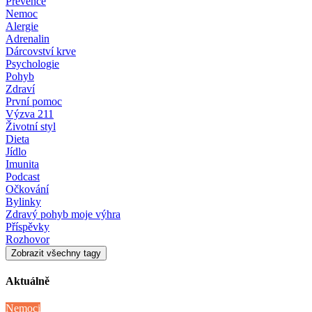
Prevence
Nemoc
Alergie
Adrenalin
Dárcovství krve
Psychologie
Pohyb
Zdraví
První pomoc
Výzva 211
Životní styl
Dieta
Jídlo
Imunita
Podcast
Očkování
Bylinky
Zdravý pohyb moje výhra
Příspěvky
Rozhovor
Zobrazit všechny tagy
Aktuálně
Nemoci