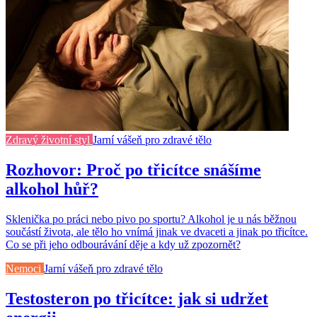
Zdravý životní styl
Jarní vášeň pro zdravé tělo
Rozhovor: Proč po třicítce snášíme
alkohol hůř?
Sklenička po práci nebo pivo po sportu? Alkohol je u nás běžnou
součástí života, ale tělo ho vnímá jinak ve dvaceti a jinak po třicítce.
Co se při jeho odbourávání děje a kdy už zpozornět?
Nemoci
Jarní vášeň pro zdravé tělo
Testosteron po třicítce: jak si udržet