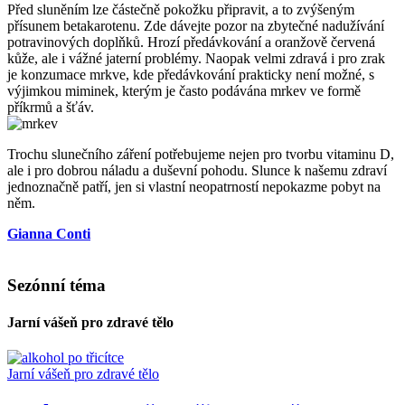
Před sluněním lze částečně pokožku připravit, a to zvýšeným
přísunem betakarotenu. Zde dávejte pozor na zbytečné nadužívání
potravinových doplňků. Hrozí předávkování a oranžově červená
kůže, ale i vážné jaterní problémy. Naopak velmi zdravá i pro zrak
je konzumace mrkve, kde předávkování prakticky není možné, s
výjimkou miminek, kterým je často podávána mrkev ve formě
příkrmů a šťáv.
Trochu slunečního záření potřebujeme nejen pro tvorbu vitaminu D,
ale i pro dobrou náladu a duševní pohodu. Slunce k našemu zdraví
jednoznačně patří, jen si vlastní neopatrností nepokazme pobyt na
něm.
Gianna Conti
Sezónní téma
Jarní vášeň pro zdravé tělo
Jarní vášeň pro zdravé tělo