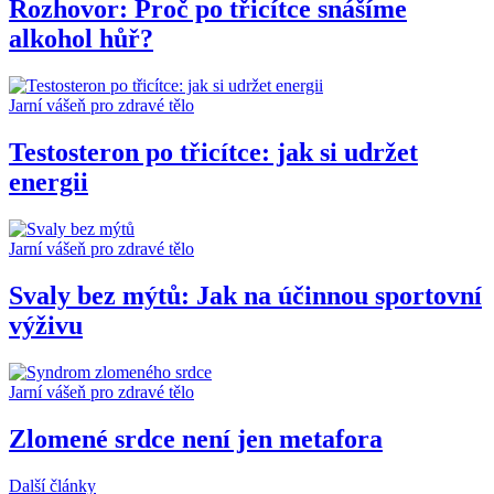
Rozhovor: Proč po třicítce snášíme
alkohol hůř?
Jarní vášeň pro zdravé tělo
Testosteron po třicítce: jak si udržet
energii
Jarní vášeň pro zdravé tělo
Svaly bez mýtů: Jak na účinnou sportovní
výživu
Jarní vášeň pro zdravé tělo
Zlomené srdce není jen metafora
Další články