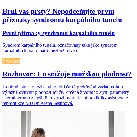
Brní vás prsty? Nepodceňujte první
příznaky syndromu karpálního tunelu
První příznaky syndromu karpálního tunelu
Syndrom karpálního tunelu, označovaný také jako syndrom
karpálního kanálu, patří mezi úžinové tla
Prevence
Rozhovor: Co snižuje mužskou plodnost?
Kouření, stres, obezita, alkohol i časté přehřívání varlat mohou
výrazně ovlivnit plodnost muže. Změna životního stylu parametry
spermiogramu zlepší, říká v rozhovoru lékařka kliniky asistované
reprodukce MUDr. Alena Šestinová.