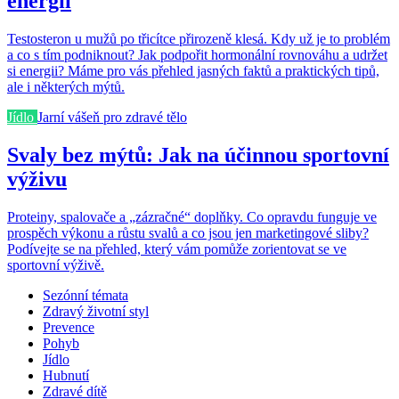
energii
Testosteron u mužů po třicítce přirozeně klesá. Kdy už je to problém
a co s tím podniknout? Jak podpořit hormonální rovnováhu a udržet
si energii? Máme pro vás přehled jasných faktů a praktických tipů,
ale i některých mýtů.
Jídlo
Jarní vášeň pro zdravé tělo
Svaly bez mýtů: Jak na účinnou sportovní
výživu
Proteiny, spalovače a „zázračné“ doplňky. Co opravdu funguje ve
prospěch výkonu a růstu svalů a co jsou jen marketingové sliby?
Podívejte se na přehled, který vám pomůže zorientovat se ve
sportovní výživě.
Sezónní témata
Zdravý životní styl
Prevence
Pohyb
Jídlo
Hubnutí
Zdravé dítě