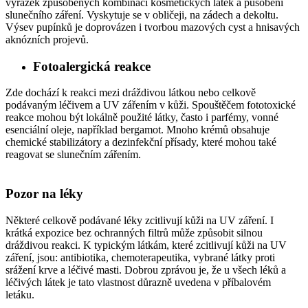
vyrážek způsobených kombinací kosmetických látek a působení
slunečního záření. Vyskytuje se v obličeji, na zádech a dekoltu.
Výsev pupínků je doprovázen i tvorbou mazových cyst a hnisavých
aknózních projevů.
Fotoalergická reakce
Zde dochází k reakci mezi dráždivou látkou nebo celkově
podávaným léčivem a UV zářením v kůži. Spouštěčem fototoxické
reakce mohou být lokálně použité látky, často i parfémy, vonné
esenciální oleje, například bergamot. Mnoho krémů obsahuje
chemické stabilizátory a dezinfekční přísady, které mohou také
reagovat se slunečním zářením.
Pozor na léky
Některé celkově podávané léky zcitlivují kůži na UV záření. I
krátká expozice bez ochranných filtrů může způsobit silnou
dráždivou reakci. K typickým látkám, které zcitlivují kůži na UV
záření, jsou: antibiotika, chemoterapeutika, vybrané látky proti
srážení krve a léčivé masti. Dobrou zprávou je, že u všech léků a
léčivých látek je tato vlastnost důrazně uvedena v příbalovém
letáku.