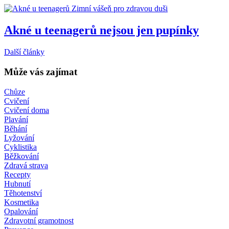
Zimní vášeň pro zdravou duši
Akné u teenagerů nejsou jen pupínky
Další články
Může vás zajímat
Chůze
Cvičení
Cvičení doma
Plavání
Běhání
Lyžování
Cyklistika
Běžkování
Zdravá strava
Recepty
Hubnutí
Těhotenství
Kosmetika
Opalování
Zdravotní gramotnost