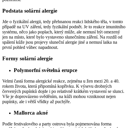
Podstata solární alergie
Jde o fyzikální alergii, tedy přehnanou reakci lidského těla, v tomto
případě na UV záření, tedy fyzikální podnět. Je to reakce imunitního
systému, něco jako poplach, který může, ale nemusí být omezený
jen na místo, které bylo vystaveno slunečnímu záření. Na rozdíl od
spálení kůže jsou projevy sluneční alergie jiné a nemusí laika na
první pohled vůbec napadnout.
Formy solární alergie
Polymorfní světelná erupce
Velmi častá forma alergické reakce, zejména u žen mezi 20. a 40.
rokem života, která připomíná kopřivku. K výsevu drobných
červených pupínků dojde i po relativně krátkém vystavení se slunci.
Vše je doprovázeno svěděním, na kůži mohou vzniknout nejen
pupínky, ale i větší vřídky až puchýře.
Mallorca akné
Podle festivalového a party ostrova byla pojmenována forma