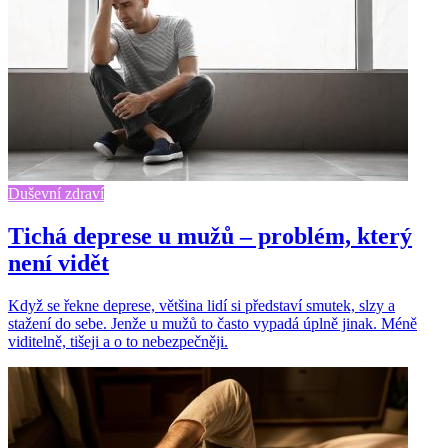
Duševní zdraví
Tichá deprese u mužů – problém, který
není vidět
Když se řekne deprese, většina lidí si představí smutek, slzy a
stažení do sebe. Jenže u mužů to často vypadá úplně jinak. Méně
viditelně, tišeji a o to nebezpečněji.