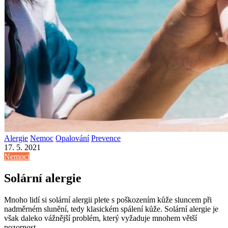
Alergie
Nemoc
Opalování
Prevence
17. 5. 2021
Nemoci
Solární alergie
Mnoho lidí si solární alergii plete s poškozením kůže sluncem při
nadměrném slunění, tedy klasickém spálení kůže. Solární alergie je
však daleko vážnější problém, který vyžaduje mnohem větší
pozornost.