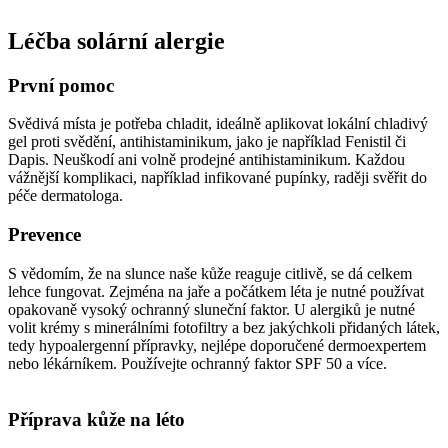
Léčba solární alergie
První pomoc
Svědivá místa je potřeba chladit, ideálně aplikovat lokální chladivý
gel proti svědění, antihistaminikum, jako je například Fenistil či
Dapis. Neuškodí ani volně prodejné antihistaminikum. Každou
vážnější komplikaci, například infikované pupínky, raději svěřit do
péče dermatologa.
Prevence
S vědomím, že na slunce naše kůže reaguje citlivě, se dá celkem
lehce fungovat. Zejména na jaře a počátkem léta je nutné používat
opakovaně vysoký ochranný sluneční faktor. U alergiků je nutné
volit krémy s minerálními fotofiltry a bez jakýchkoli přidaných látek,
tedy hypoalergenní přípravky, nejlépe doporučené dermoexpertem
nebo lékárníkem. Používejte ochranný faktor SPF 50 a více.
Příprava kůže na léto