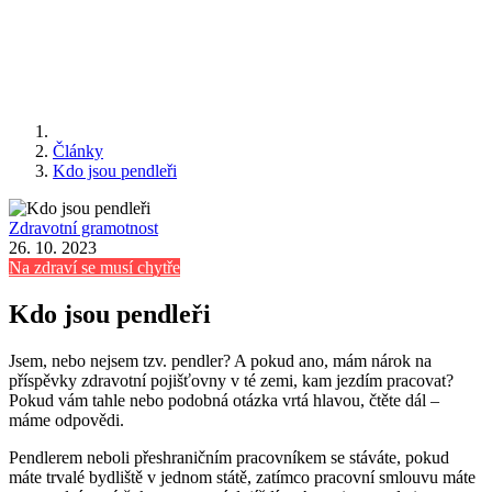
Články
Kdo jsou pendleři
Zdravotní gramotnost
26. 10. 2023
Na zdraví se musí chytře
Kdo jsou pendleři
Jsem, nebo nejsem tzv. pendler? A pokud ano, mám nárok na
příspěvky zdravotní pojišťovny v té zemi, kam jezdím pracovat?
Pokud vám tahle nebo podobná otázka vrtá hlavou, čtěte dál –
máme odpovědi.
Pendlerem neboli přeshraničním pracovníkem se stáváte, pokud
máte trvalé bydliště v jednom státě, zatímco pracovní smlouvu máte