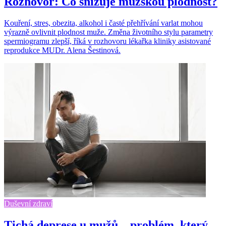
Rozhovor: Co snižuje mužskou plodnost?
Kouření, stres, obezita, alkohol i časté přehřívání varlat mohou
výrazně ovlivnit plodnost muže. Změna životního stylu parametry
spermiogramu zlepší, říká v rozhovoru lékařka kliniky asistované
reprodukce MUDr. Alena Šestinová.
Duševní zdraví
Tichá deprese u mužů – problém, který