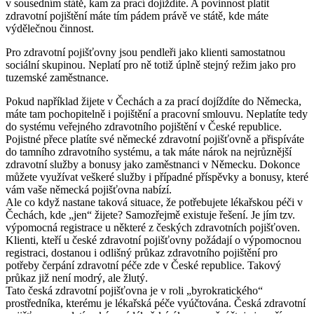
v sousedním státě, kam za prací dojíždíte. A povinnost platit
zdravotní pojištění máte tím pádem právě ve státě, kde máte
výdělečnou činnost.
Pro zdravotní pojišťovny jsou pendleři jako klienti samostatnou
sociální skupinou. Neplatí pro ně totiž úplně stejný režim jako pro
tuzemské zaměstnance.
Pokud například žijete v Čechách a za prací dojíždíte do Německa,
máte tam pochopitelně i pojištění a pracovní smlouvu. Neplatíte tedy
do systému veřejného zdravotního pojištění v České republice.
Pojistné přece platíte své německé zdravotní pojišťovně a přispíváte
do tamního zdravotního systému, a tak máte nárok na nejrůznější
zdravotní služby a bonusy jako zaměstnanci v Německu. Dokonce
můžete využívat veškeré služby i případné příspěvky a bonusy, které
vám vaše německá pojišťovna nabízí.
Ale co když nastane taková situace, že potřebujete lékařskou péči v
Čechách, kde „jen“ žijete? Samozřejmě existuje řešení. Je jím tzv.
výpomocná registrace u některé z českých zdravotních pojišťoven.
Klienti, kteří u české zdravotní pojišťovny požádají o výpomocnou
registraci, dostanou i odlišný průkaz zdravotního pojištění pro
potřeby čerpání zdravotní péče zde v České republice. Takový
průkaz již není modrý, ale žlutý.
Tato česká zdravotní pojišťovna je v roli „byrokratického“
prostředníka, kterému je lékařská péče vyúčtována. Česká zdravotní