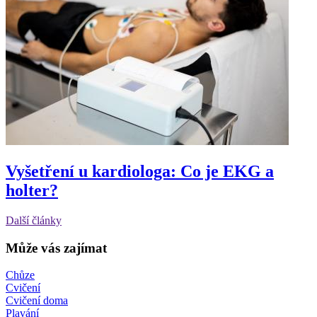
Vyšetření u kardiologa: Co je EKG a
holter?
Další články
Může vás zajímat
Chůze
Cvičení
Cvičení doma
Plavání