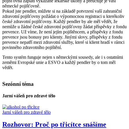
pojišťovna zaplatí vykázané lékařské úkony a přeúčtuje je vaší
německé pojišťovně.
Pokud jste pendler, můžete si na základě potvrzení vaší zahraniční
zdravotní pojišťovny požádat o výpomocnou registraci u kterékoliv
české zdravotní pojišťovny. Každý pendler by ale měl vědět, že
nemůže u žádné české zdravotní pojišťovny žádat příspěvky z fondu
prevence. Už víme, že není jejím pojištěncem, a příspěvky z fondu
prevence jsou bonusy pro klienty. Jinými slovy, příspěvky z fondu
prevence nepatří mezi zdravotní služby, které si klient hradí v rámci
povinného zdravotního pojištění.
Tento systém funguje nejen s německými sousedy, ale i s ostatními
zeměmi Evropské unie a ESVO a každý pendler by o tom měl
vědět.
Sezónní téma
Jarní vášeň pro zdravé tělo
Jarní vášeň pro zdravé tělo
Rozhovor: Proč po třicítce snášíme