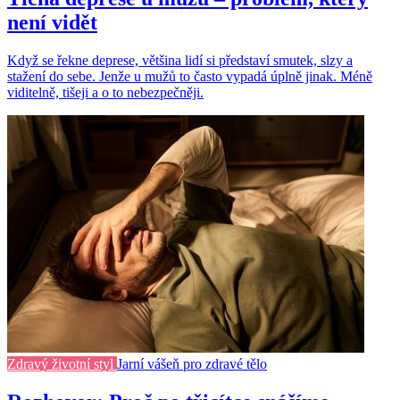
není vidět
Když se řekne deprese, většina lidí si představí smutek, slzy a
stažení do sebe. Jenže u mužů to často vypadá úplně jinak. Méně
viditelně, tišeji a o to nebezpečněji.
Zdravý životní styl
Jarní vášeň pro zdravé tělo