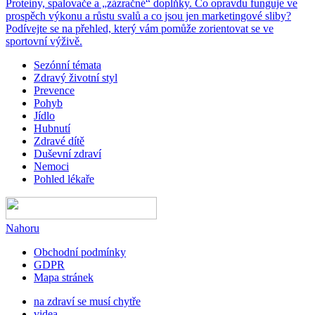
Proteiny, spalovače a „zázračné“ doplňky. Co opravdu funguje ve
prospěch výkonu a růstu svalů a co jsou jen marketingové sliby?
Podívejte se na přehled, který vám pomůže zorientovat se ve
sportovní výživě.
Sezónní témata
Zdravý životní styl
Prevence
Pohyb
Jídlo
Hubnutí
Zdravé dítě
Duševní zdraví
Nemoci
Pohled lékaře
Nahoru
Obchodní podmínky
GDPR
Mapa stránek
na zdraví se musí chytře
videa