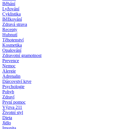
Běhání
Lyžování
Cyklistika
Běžkování
Zdravá strava
Recepty
Hubnutí
Těhotenství
Kosmetika
Opalování
Zdravotní gramotnost
Prevence
Nemoc
Alergie
Adrenalin
Dárcovství krve
Psychologie
Pohyb
Zdraví
První pomoc
Výzva 211
Životní styl
Dieta
Jídlo
Imunita