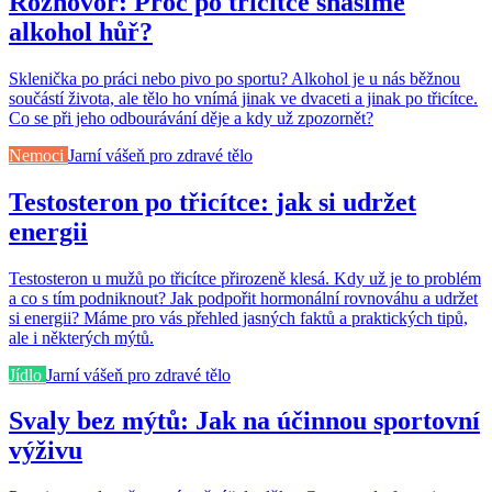
Rozhovor: Proč po třicítce snášíme
alkohol hůř?
Sklenička po práci nebo pivo po sportu? Alkohol je u nás běžnou
součástí života, ale tělo ho vnímá jinak ve dvaceti a jinak po třicítce.
Co se při jeho odbourávání děje a kdy už zpozornět?
Nemoci
Jarní vášeň pro zdravé tělo
Testosteron po třicítce: jak si udržet
energii
Testosteron u mužů po třicítce přirozeně klesá. Kdy už je to problém
a co s tím podniknout? Jak podpořit hormonální rovnováhu a udržet
si energii? Máme pro vás přehled jasných faktů a praktických tipů,
ale i některých mýtů.
Jídlo
Jarní vášeň pro zdravé tělo
Svaly bez mýtů: Jak na účinnou sportovní
výživu