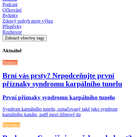
Podcast
Očkování
Bylinky
Zdravý pohyb moje výhra
Příspěvky
Rozhovor
Zobrazit všechny tagy
Aktuálně
Nemoci
Brní vás prsty? Nepodceňujte první
příznaky syndromu karpálního tunelu
První příznaky syndromu karpálního tunelu
Syndrom karpálního tunelu, označovaný také jako syndrom
karpálního kanálu, patří mezi úžinové tla
Prevence