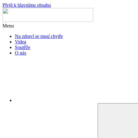
Přejít k hlavnímu obsahu
Menu
Na zdraví se musí chytře
Videa
Soutěže
O nás