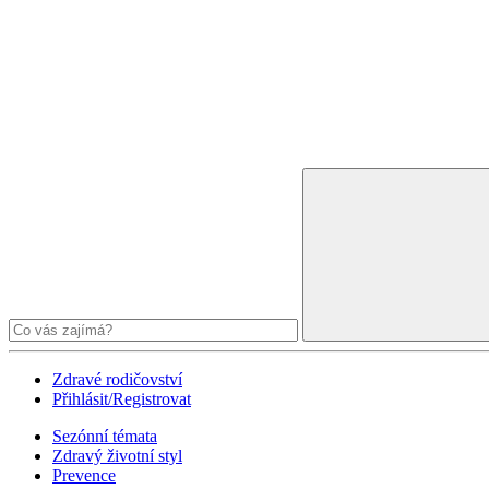
Zdravé rodičovství
Přihlásit/Registrovat
Sezónní témata
Zdravý životní styl
Prevence