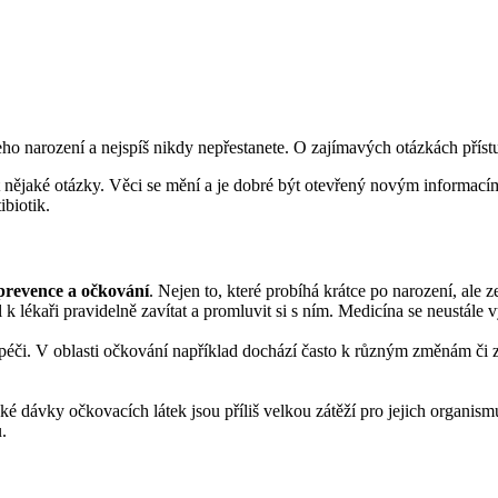
jeho narození a nejspíš nikdy nepřestanete. O zajímavých otázkách přís
lást nějaké otázky. Věci se mění a je dobré být otevřený novým informa
tibiotik.
prevence a očkování
. Nejen to, které probíhá krátce po narození, ale
l k lékaři pravidelně zavítat a promluvit si s ním. Medicína se neustále v
epší péči. V oblasti očkování například dochází často k různým změnám č
é dávky očkovacích látek jsou příliš velkou zátěží pro jejich organism
.