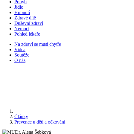
Pohyb
Jídlo
Hubnutí
Zdravé dítě
Duševní zdraví
Nemoci
Pohled lékaře
Na zdraví se musí chytře
Videa
Soutěže
O nás
Články
Prevence u dětí a očkování