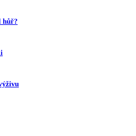
l hůř?
i
výživu