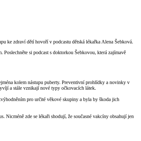
tupu ke zdraví dětí hovoří v podcastu dětská lékařka Alena Šebková.
cím. Poslechněte si podcast s doktorkou Šebkovou, která zajímavě
 zejména kolem nástupu puberty. Preventivní prohlídky a novinky v
yvíjí a stále vznikají nové typy očkovacích látek.
i zvýhodněním pro určité věkové skupiny a byla by škoda jich
us. Nicméně zde se lékaři shodují, že současné vakcíny obsahují jen