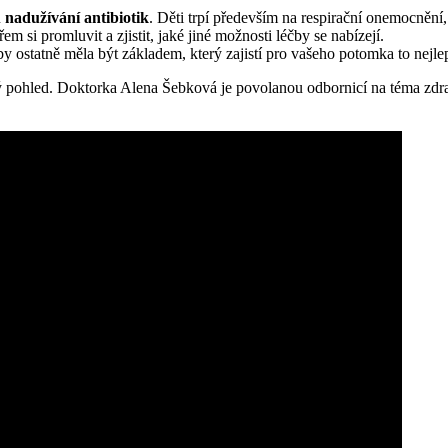
u
nadužívání antibiotik
. Děti trpí především na respirační onemocnění, 
m si promluvit a zjistit, jaké jiné možnosti léčby se nabízejí.
y ostatně měla být základem, který zajistí pro vašeho potomka to nejlep
ý pohled. Doktorka Alena Šebková je povolanou odbornicí na téma zdraví 