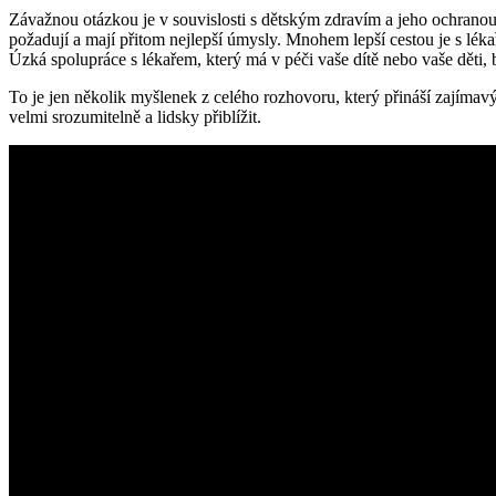
Závažnou otázkou je v souvislosti s dětským zdravím a jeho ochrano
požadují a mají přitom nejlepší úmysly. Mnohem lepší cestou je s lékaře
Úzká spolupráce s lékařem, který má v péči vaše dítě nebo vaše děti, b
To je jen několik myšlenek z celého rozhovoru, který přináší zajímav
velmi srozumitelně a lidsky přiblížit.