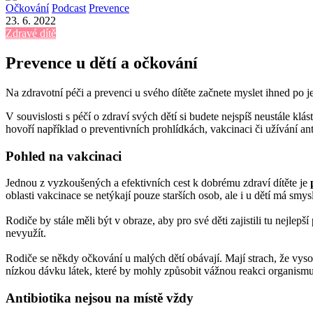
Očkování
Podcast
Prevence
23. 6. 2022
Zdravé dítě
Prevence u dětí a očkování
Na zdravotní péči a prevenci u svého dítěte začnete myslet ihned po 
V souvislosti s péčí o zdraví svých dětí si budete nejspíš neustále k
hovoří například o preventivních prohlídkách, vakcinaci či užívání an
Pohled na vakcinaci
Jednou z vyzkoušených a efektivních cest k dobrému zdraví dítěte je
oblasti vakcinace se netýkají pouze starších osob, ale i u dětí má smys
Rodiče by stále měli být v obraze, aby pro své děti zajistili tu nejl
nevyužít.
Rodiče se někdy očkování u malých dětí obávají. Mají strach, že vysok
nízkou dávku látek, které by mohly způsobit vážnou reakci organismu
Antibiotika nejsou na místě vždy